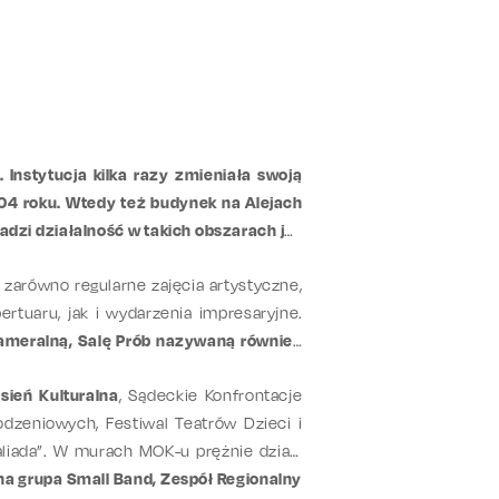
 Instytucja kilka razy zmieniała swoją
004 roku. Wtedy też budynek na Alejach
zi działalność w takich obszarach jak
zarówno regularne zajęcia artystyczne,
ertuaru, jak i wydarzenia impresaryjne.
ameralną, Salę Prób nazywaną również
sień Kulturalna
, Sądeckie Konfrontacje
dzeniowych, Festiwal Teatrów Dzieci i
laliada”. W murach MOK-u prężnie działa
a grupa Small Band, Zespół Regionalny