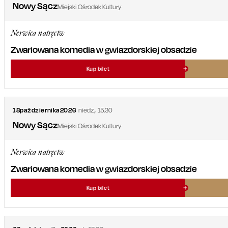
Nowy Sącz
Miejski Ośrodek Kultury
Nerwica natręctw
Zwariowana komedia w gwiazdorskiej obsadzie
Kup bilet
18
października
2026
niedz.
,
15.30
Nowy Sącz
Miejski Ośrodek Kultury
Nerwica natręctw
Zwariowana komedia w gwiazdorskiej obsadzie
Kup bilet