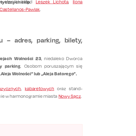
wystąpili dotąd
Leszek Lichota
,
Ilona
stycznych ekip
.
 Castellanos-Pawlak
.
– adres, parking, bilety,
lejach Wolności 23
, niedaleko Dworca
y parking
. Osobom poruszającym się
leja Wolności” lub „Aleja Batorego”.
zycznych
,
kabaretowych
oraz stand-
ecie w harmonogramie miasta
Nowy Sącz
.