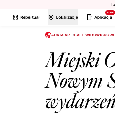
La
NOWE
Repertuar
Lokalizacje
Aplikacja
ADRIA ART
SALE WIDOWISKOW
Miejski 
Nowym S
wydarze