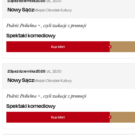
23
października
2026
pt.
,
15.00
Nowy Sącz
Miejski Ośrodek Kultury
Podróż Poślubna +, czyli wakacje z promocji
Spektakl komediowy
Kup bilet
23
października
2026
pt.
,
18.00
Nowy Sącz
Miejski Ośrodek Kultury
Podróż Poślubna +, czyli wakacje z promocji
Spektakl komediowy
Kup bilet