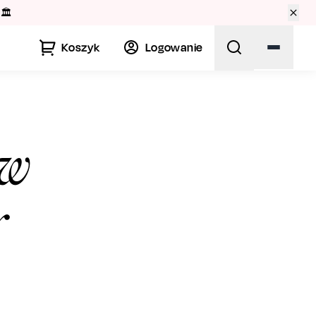
🏛️
Koszyk
Logowanie
 w
r