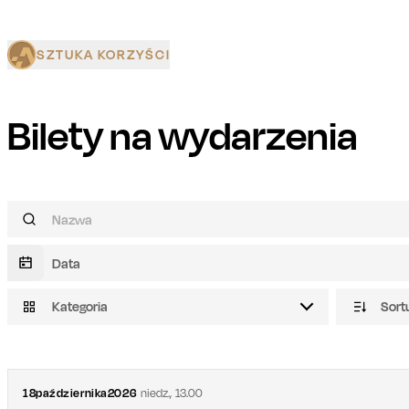
SZTUKA KORZYŚCI
Bilety na wydarzenia
Kategoria
Sort
18
października
2026
niedz.
,
13.00