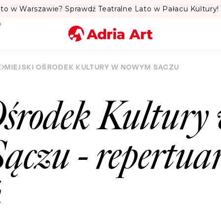
to w Warszawie? Sprawdź Teatralne Lato w Pałacu Kultury! 
Miasto
E
MIEJSKI OŚRODEK KULTURY W NOWYM SĄCZU
Kategoria
Ośrodek Kultury
Szukaj
ączu
- repertua
ń