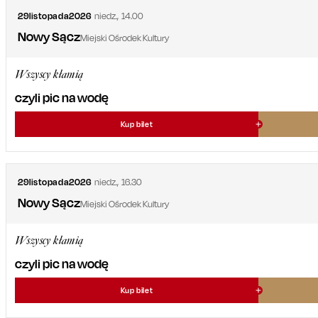
29
listopada
2026
niedz.
,
14.00
Nowy Sącz
Miejski Ośrodek Kultury
Wszyscy kłamią
czyli pic na wodę
Kup bilet
29
listopada
2026
niedz.
,
16.30
Nowy Sącz
Miejski Ośrodek Kultury
Wszyscy kłamią
czyli pic na wodę
Kup bilet