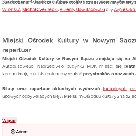
Na deskach Miejskiego Ośrodka Kultury w Nowym Sączu 
„Sądeczanie”, Sądecka Grupa Fotograficzna i wiele innych arty
Wrońska
,
Michał Czernecki
,
Przemysław Sadowski
czy
Agnieszka
Miejski Ośrodek Kultury w Nowym Sączu 
repertuar
Miejski Ośrodek Kultury w Nowym Sączu znajduje się na A
Autobusowego. Naprzeciwko budynku MOK mieści się
płatn
komunikacją miejską polecamy szukać
przystanków o nazwach „A
Bilety oraz repertuar aktualnych wydarzeń
teatralnych
,
mu
upowych odbywających się w Miejskim Ośrodku Kultury znajdzi
Więcej
Adres: