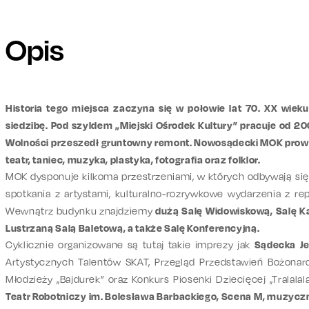
Opis
Historia tego miejsca zaczyna się w połowie lat 70. XX wieku.
siedzibę. Pod szyldem „Miejski Ośrodek Kultury” pracuje od 2
Wolności przeszedł gruntowny remont. Nowosądecki MOK prowad
teatr, taniec, muzyka, plastyka, fotografia oraz folklor.
MOK dysponuje kilkoma przestrzeniami, w których odbywają się 
spotkania z artystami, kulturalno-rozrywkowe wydarzenia z rep
Wewnątrz budynku znajdziemy
dużą Salę Widowiskową, Salę K
Lustrzaną Salą Baletową, a także Salę Konferencyjną.
Cyklicznie organizowane są tutaj takie imprezy jak
Sądecka Je
Artystycznych Talentów SKAT, Przegląd Przedstawień Bożonaro
Młodzieży „Bajdurek” oraz Konkurs Piosenki Dziecięcej „Tralala
Teatr Robotniczy im. Bolesława Barbackiego, Scena M, muzyczn