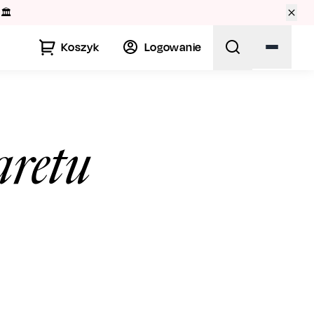
🏛️
Koszyk
Logowanie
aretu