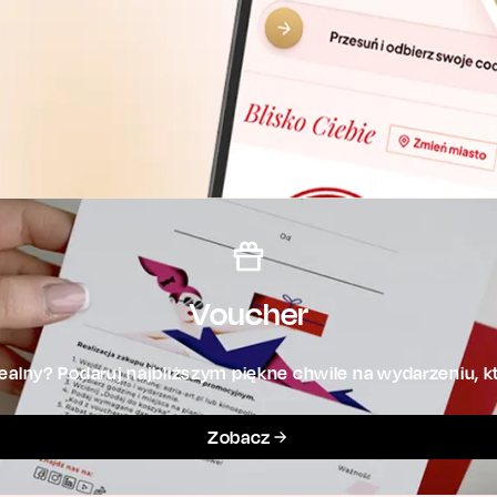
Voucher
alny? Podaruj najbliższym piękne chwile na wydarzeniu, kt
Zobacz