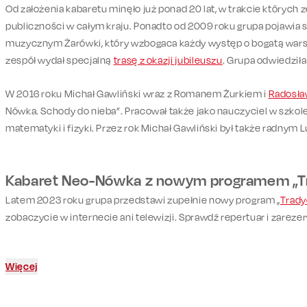
Od założenia kabaretu minęło już ponad 20 lat, w trakcie których
publiczności w całym kraju. Ponadto od 2009 roku grupa pojawia 
muzycznym Żarówki, który wzbogaca każdy występ o bogatą warst
zespół wydał specjalną
trasę z okazji jubileuszu
. Grupa odwiedził
W 2016 roku Michał Gawliński wraz z Romanem Żurkiem i
Radosła
Nówka. Schody do nieba”. Pracował także jako nauczyciel w szkole.
matematyki i fizyki. Przez rok Michał Gawliński był także radnym L
Kabaret Neo-Nówka z nowym programem „Tr
Latem 2023 roku grupa przedstawi zupełnie nowy program „
Trady
zobaczycie w internecie ani telewizji. Sprawdź repertuar i zarezer
Więcej