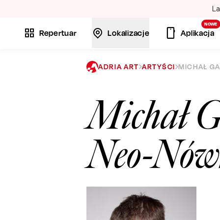
La
NOWE
Repertuar
Lokalizacje
Aplikacja
ADRIA ART
ARTYŚCI
MICHAŁ G
Michał G
Neo-Nów