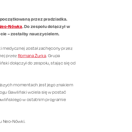
zapoczątkowaną przez pradziadka.
 Neo-Nówka
. Do zespołu dołączył w
ecie – zostałby nauczycielem.
zyki medycznej został zachęcony przez
nej przez
Romana Żurka
. Grupa
ski dołączył do zespołu, stając się od
jszych momentach jest jego znakiem
u Gawliński wciela się w postać
awlińskiego w ostatnim programie
lu Neo-Nówki.