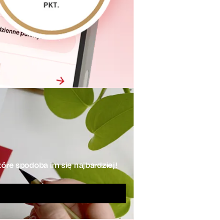
óre spodoba im się najbardziej!