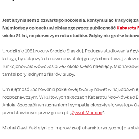
Jest lutynianem z czwartego pokolenia, kontynuując tradycję 
Najmłodszy członek uwielbianego przez publiczność
Kabaretu
wieku 21 lat, na pierwszym roku studiów. Gdyby nie grał w kabar
Urodził się 1981 roku w Środzie Śląskiej. Podczas studiowania fi
kolegę, by dołączyć do nowo powstałej grupy kabaretowej, założo
funkcjonowała wówczas przez około sześć miesięcy. Michał Gawliń
tamtej pory jednym z filarów grupy.
Umiejętność zachowania pokerowej twarzy nawet w najzabawnie
rozpoznawczym. W kultowych skeczach Kabaretu Neo-Nówka o Bog
Anioła. Szczególnym uznaniem i sympatią cieszyły się występy G
przedstawianym przez grupę pt. „
Żywot Mariana
”.
Michał Gawliński słynie z improwizacji charakterystycznej dla sty