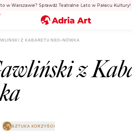
to w Warszawie? Sprawdź Teatralne Lato w Pałacu Kultury! 
Miasto
AWLIŃSKI Z KABARETU NEO-NÓWKA
Kategoria
awliński z Kab
Szukaj
ka
SZTUKA KORZYŚCI