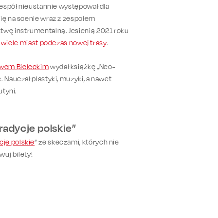
 zespół nieustannie występował dla
się na scenie wraz z zespołem
wę instrumentalną. Jesienią 2021 roku
a
wiele miast podczas nowej trasy
.
wem Bieleckim
wydał książkę „Neo-
 Nauczał plastyki, muzyki, a nawet
utyni.
adycje polskie”
cje polskie
” ze skeczami, których nie
wuj bilety!