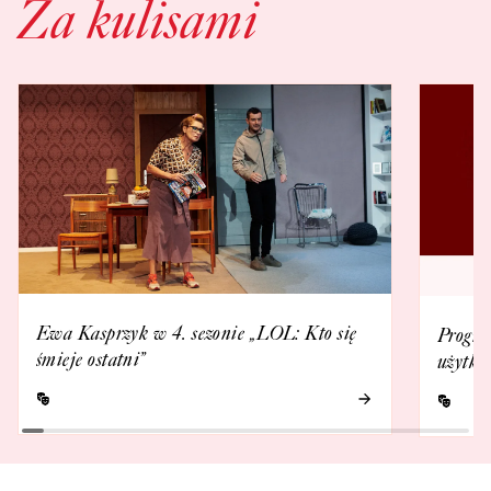
Za kulisami
Ewa Kasprzyk w 4. sezonie „LOL: Kto się
Progra
śmieje ostatni”
użytko