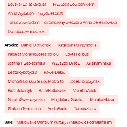
Bovska - 10 lat Kaktusa
Przygoda z ogrodnikiem
Anna Wyszkoni – Trzydzieści lat
Tango z gwiazdami - roztańczony wieczór z Anną Dereszowską
Do zobaczenia za rok!
Artyści:
Daniel Olbrychski
Katarzyna Skrzynecka
Kabaret Moralnego Niepokoju
Edyta Herbuś
Joanna Trzepiecińska
Krzysztof Dracz
Julia Kamińska
Beata Rybotycka
Paweł Deląg
Michał Sikorski z Grupy MoCarta
Jacek Kopczyński
Piotr Bukartyk
Rafał Rutkowski
Violetta Arlak
Natalia Świerczyńska
Magdalena Górska
Monika Mazur
Stefano Terrazzino
AudioFeels
Tomasz Lato
Sale:
Makowskie Centrum Kultury w Makowie Podhalańskim