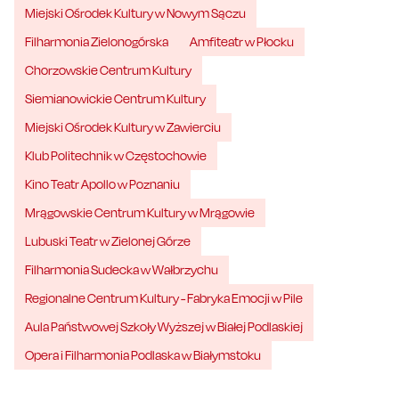
Miejski Ośrodek Kultury w Nowym Sączu
Filharmonia Zielonogórska
Amfiteatr w Płocku
Chorzowskie Centrum Kultury
Siemianowickie Centrum Kultury
Miejski Ośrodek Kultury w Zawierciu
Klub Politechnik w Częstochowie
Kino Teatr Apollo w Poznaniu
Mrągowskie Centrum Kultury w Mrągowie
Lubuski Teatr w Zielonej Górze
Filharmonia Sudecka w Wałbrzychu
Regionalne Centrum Kultury - Fabryka Emocji w Pile
Aula Państwowej Szkoły Wyższej w Białej Podlaskiej
Opera i Filharmonia Podlaska w Białymstoku