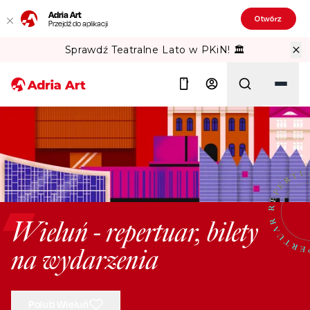
Adria Art
Otwórz
Przejdź do aplikacji
Sprawdź Teatralne Lato w PKiN! 🏛️
Szukaj
Wieluń - repertuar, bilety
na wydarzenia
Polub Wieluń