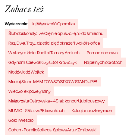
Zobacz też
Wydarzenia:
Jej Wysokość Operetka
Ślub doskonały: I że Cię nie opuszczę aż do śmiechu
Raz, Dwa, Trzy… dzieści pięć okrążeń wokół słońca
W starym kinie. Recital Tamary Arciuch
Pomoc domowa
Gdy nam śpiewał Krzysztof Krawczyk
Na pełnych obrotach
Niedźwiedź Wojtek
Maciej Stuhr: MAM TO WSZYSTKO W STANDUPIE!
Wieczorek pożegnalny
Małgorzata Ostrowska – 45 lat: koncert jubileuszowy
MUMIO - 25 lat w 25 kawałkach
Kolacja na cztery ręce
Goło i Wesoło
Cohen - Po miłości kres. Śpiewa Artur Żmijewski