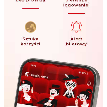
bez prowizji
pierwsze
logowanie!
Sztuka
Alert
korzyści
biletowy