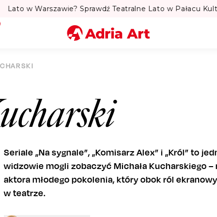
to w Warszawie? Sprawdź Teatralne Lato w Pałacu Kultury! 
Miasto
UCHARSKI
Kategoria
ucharski
Szukaj
Seriale „Na sygnale”, „Komisarz Alex” i „Król” to je
widzowie mogli zobaczyć Michała Kucharskiego –
aktora młodego pokolenia, który obok ról ekranowy
w teatrze.