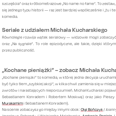
szczęścia”
oraz krótkometrażowe
„No name no fame”
. To zestaw
się jednego typu historii
— raz jest bardziej współcześnie i „tu i t
komedia.
Seriale z udziałem Michała Kucharskiego
Równolegle rozwija wątek serialowy — widzowie mogli zobaczy
oraz
„Na sygnale”
. To role epizodyczne, ale takie, dzięki któr
przez publiczność.
„Kochane pieniążki” – zobacz Michała Kuch
„Kochane pieniążki” to komedia, w której jedna decyzja uruchami
być tylko tłem „szybkiej akcji”, w kilka chwil zamienia się w mi
zwrotów i narastających nieporozumień. Michał Kucharski pojawia
Sebastianem Konradem i Robertem Moskwą) oraz jako Pieszy
Murakamim
i Sebastianem Konradem).
Na scenie zobaczysz go między innymi obok:
Olgi Bończyk
/ Joann
Jarosława Rabendy / Wojciecha Majchrzaka,
Andrzeja Popiela