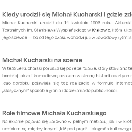
Kiedy urodził się Michał Kucharski i gdzie 
Michał Kucharski urodził się
14 kwietnia 1996 roku
. Aktorsk
Teatralnych im. Stanisława Wyspiańskiego w
Krakowie
, którą uk
jego ścieżce — bo od tego czasu wchodzi już w zawodowy rytm: sc
Michał Kucharski na scenie
W teatrze Kucharski porusza się po repertuarze, który
stawia na t
bardziej lekko i komediowo, czasem w stronę historii opartych
jego dorobku pojawiają się też realizacje w
formule interne
„klasycznym” sposobie grania i docierania do publiczności.
Role filmowe Michała Kucharskiego
Na ekranie pojawia się zarówno w pełnym metrażu, jak i w kró
udziałem są między innymi
„Idź pod prąd” - biografia kultowe