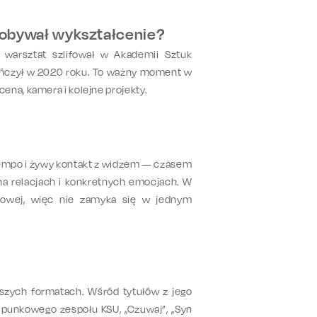
zdobywał wykształcenie?
i warsztat szlifował w
Akademii Sztuk
ończył w
2020 roku
. To ważny moment w
ena, kamera i kolejne projekty.
empo i żywy kontakt z widzem
— czasem
 na relacjach i konkretnych emocjach. W
towej
, więc nie zamyka się w jednym
tszych formatach. Wśród tytułów z jego
go punkowego zespołu KSU
,
„Czuwaj”
,
„Syn