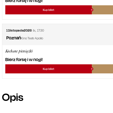
Bierz forsę i w nogi!
Kup bilet
11
listopada
2026
śr.
,
17.30
Poznań
Kino Teatr Apollo
Kochane pieniążki
Bierz forsę i w nogi!
Kup bilet
Opis