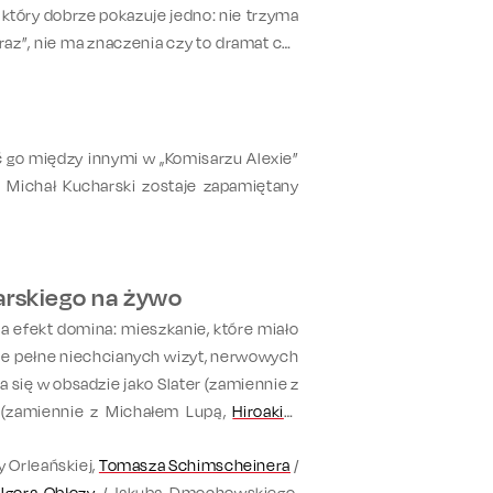
, który dobrze pokazuje jedno:
nie trzyma
eraz”, nie ma znaczenia czy to dramat czy
ć go między innymi w
„Komisarzu Alexie”
ym Michał Kucharski zostaje zapamiętany
arskiego na żywo
a efekt domina: mieszkanie, które miało
ejsce pełne niechcianych wizyt, nerwowych
 się w obsadzie jako Slater (zamiennie z
 (zamiennie z Michałem Lupą,
Hiroakim
y Orleańskiej,
Tomasza Schimscheinera
/
/
Igora Obłozy
/ Jakuba Dmochowskiego,