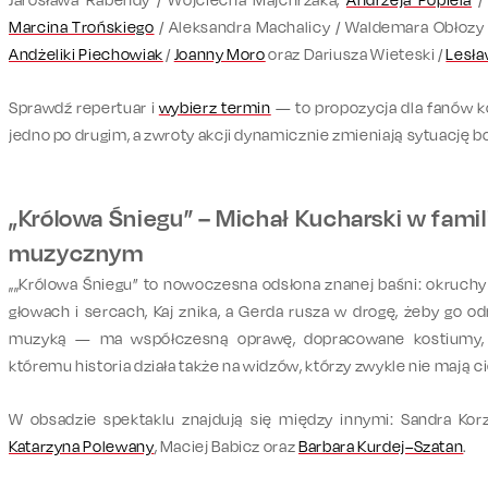
Marcina Trońskiego
/ Aleksandra Machalicy / Waldemara Obłozy 
Andżeliki Piechowiak
/
Joanny Moro
oraz Dariusza Wieteski /
Lesła
Sprawdź repertuar i
wybierz termin
— to propozycja dla fanów k
jedno po drugim, a zwroty akcji dynamicznie zmieniają sytuację 
„Królowa Śniegu” – Michał Kucharski w fami
muzycznym
„„Królowa Śniegu” to nowoczesna odsłona znanej baśni: okruch
głowach i sercach, Kaj znika, a Gerda rusza w drogę, żeby go od
muzyką — ma współczesną oprawę, dopracowane kostiumy, sc
któremu historia działa także na widzów, którzy zwykle nie mają ci
W obsadzie spektaklu znajdują się między innymi: Sandra Korz
Katarzyna Polewany
, Maciej Babicz oraz
Barbara Kurdej–Szatan
.