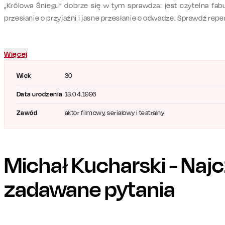
„Królowa Śniegu” dobrze się w tym sprawdza: jest czytelna fab
przesłanie o przyjaźni i jasne przesłanie o odwadze. Sprawdź reper
Więcej
Wiek
30
Data urodzenia
13.04.1996
Zawód
aktor filmowy, serialowy i teatralny
Michał Kucharski
- Najc
zadawane pytania