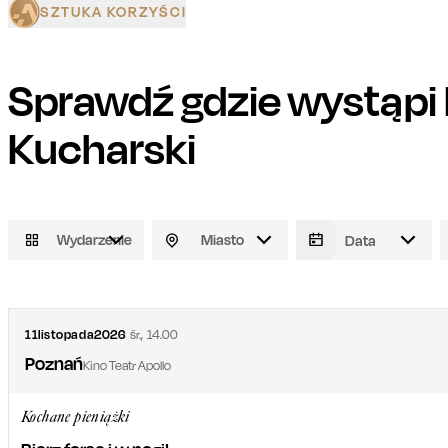
SZTUKA KORZYŚCI
Sprawdź gdzie wystąpi
Kucharski
Wydarzenie
Miasto
11
listopada
2026
śr.
,
14.00
Poznań
Kino Teatr Apollo
Kochane pieniążki