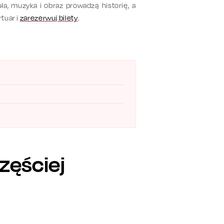
uła,
muzyka i obraz prowadzą historię
, a
tuar i
zarezerwuj bilety
.
zęściej