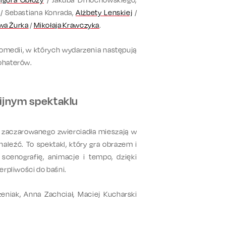
/ Sebastiana Konrada,
Alżbety Lenskiej
/
wa Żurka
/
Mikołaja Krawczyka
.
omedii, w których wydarzenia następują
bohaterów.
lijnym spektaklu
y zaczarowanego zwierciadła mieszają w
naleźć. To spektakl, który gra obrazem i
enografię, animacje i tempo, dzięki
erpliwości do baśni.
eniak, Anna Zachciał, Maciej Kucharski