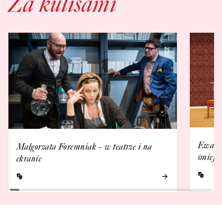
Za kulisami
Ewa Ka
Małgorzata Foremniak – w teatrze i na
śmieje 
ekranie