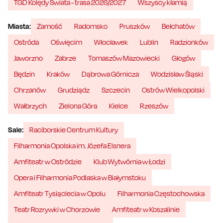
TGD Kolędy Świata - trasa 2026/2027
Wszyscy kłamią
Miasta:
Zamość
Radomsko
Pruszków
Bełchatów
Ostróda
Oświęcim
Włocławek
Lublin
Radzionków
Jaworzno
Zabrze
Tomaszów Mazowiecki
Głogów
Będzin
Kraków
Dąbrowa Górnicza
Wodzisław Śląski
Chrzanów
Grudziądz
Szczecin
Ostrów Wielkopolski
Wałbrzych
Zielona Góra
Kielce
Rzeszów
Sale:
Raciborskie Centrum Kultury
Filharmonia Opolska im. Józefa Elsnera
Amfiteatr w Ostródzie
Klub Wytwórnia w Łodzi
Opera i Filharmonia Podlaska w Białymstoku
Amfiteatr Tysiąclecia w Opolu
Filharmonia Częstochowska
Teatr Rozrywki w Chorzowie
Amfiteatr w Koszalinie