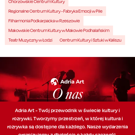
Chorzowskie Centrum Kultury
Regionalne Centrum Kultury - Fabryka Emocji w Pile
Filharmonia Podkarpacka w Rzeszowie
Makowskie Centrum Kultury w Makowie Podhalańskim
Teatr Muzyczny w Łodzi
Centrum Kultury i Sztuki w Kaliszu
O nas
Adria Art - Twój przewodnik w świecie kultury i
rozrywki. Tworzymy przestrzeń,
w której
kultura i
rozrywka są dostępne dla każdego. Nasze wydarzenia
organizujemy
z dbałością
o każdy szczegół,