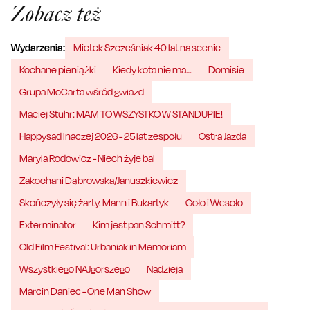
Zobacz też
Wydarzenia:
Mietek Szcześniak 40 lat na scenie
Kochane pieniążki
Kiedy kota nie ma…
Domisie
Grupa MoCarta wśród gwiazd
Maciej Stuhr: MAM TO WSZYSTKO W STANDUPIE!
Happysad Inaczej 2026 - 25 lat zespołu
Ostra Jazda
Maryla Rodowicz - Niech żyje bal
Zakochani Dąbrowska/Januszkiewicz
Skończyły się żarty. Mann i Bukartyk
Goło i Wesoło
Exterminator
Kim jest pan Schmitt?
Old Film Festival: Urbaniak in Memoriam
Wszystkiego NAJgorszego
Nadzieja
Marcin Daniec - One Man Show