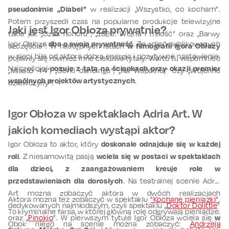
pseudonimie „Diabeł”
w realizacji „Wszystko, co kocham”.
Potem przyszedł czas na popularne produkcje telewizyjne
Jaki jest Igor Obłoza prywatnie?
takie jak „Czas honoru”, „1920. Wojna i miłość” oraz „Barwy
Igor Obłoza
dba o swoją prywatność
. Ze zdjęć publikowanych
szczęścia”. W następnych latach
w filmografii Igora Obłozy
w sieci bije od aktora dobra energia i pozytywne nastawienie.
pojawiły się również inne ciekawe tytuły. Warto tu wspomnieć
Najczęściej
pozuje z tatą na ściankach przy okazji premier
„Miasto 44”, „Córki dancingu”, „Na Wspólnej” czy „Wojenne
wspólnych projektów artystycznych
.
dziewczyny”.
Igor Obłoza w spektaklach Adria Art. W
jakich komediach wystąpi aktor?
Igor Obłoza to aktor, który
doskonale odnajduje się w każdej
roli
. Z niesamowitą pasją
wciela się w postaci w spektaklach
dla dzieci, z zaangażowaniem kreuje role w
przedstawieniach dla dorosłych
. Na teatralnej scenie Adria
Art można zobaczyć aktora w dwóch realizacjach
Aktora można też zobaczyć w spektaklu
"Kochane pieniążki"
.
dedykowanych najmłodszym, czyli spektaklu „
Doktor Dolittle
”
To kryminalne farsa, w której główną rolę odgrywają pieniądze.
oraz „
Pinokio
”. W pierwszym tytule Igor Obłoza wciela się
w
Obok niego na scenie można zobaczyć:
Andrzeja