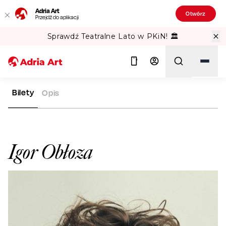
Adria Art
Otwórz
Przejdź do aplikacji
Sprawdź Teatralne Lato w PKiN! 🏛️
Bilety
Opis
ADRIA ART
ARTYŚCI
IGOR OBŁOZA
Szukaj
Igor Obłoza