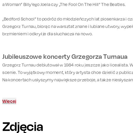
a Woman” Billy’ego Joela czy „The Fool On The Hill” The Beatles.
„Bedford School” to podróż do młodzieńczych lat piosenkarza i cz
Grzegorz Turnau, biorąc na warsztat znane i lubiane utwory, wypeł
brzmieniem i odkrył je dla słuchacza na nowo.
Jubileuszowe koncerty Grzegorza Turnaua
Grzegorz Turnau debiutował w 1984 roku jeszcze jako licealista. W
scenie. To wyjątkowy moment, który artysta chce dzielić z publi
Na koncertach usłyszymy największe przeboje, a także niesłyszan
Więcej
Zdjęcia