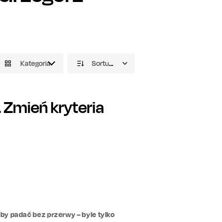
Kategoria
Sortuj domyślnie
Zmień kryteria
łby padać bez przerwy – byle tylko