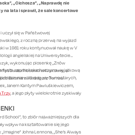
racka”, „Cichosza”, „Naprawdę nie
zy na lata i sprawił, że sale koncertowe
 i uczył się w Państwowej
rewskiego, z roczną przerwą na wyjazd
lski w 1981 roku kontynuował naukę w V
logii angielskiej na Uniwersytecie
muzyk, wykonując piosenkę „Znów
 artysta zaprosił słuchaczy na wyjątkową
 Festiwalu Piosenki w Krakowie, w
 Na trasie nie zabrakło zarówno starych,
y pod Baranami. Grzegorz Turnau
opek, Janem Kantym Pawluśkiewiczem,
 Trzy
, a jego płyty wielokrotnie zyskiwały
SENKI
rd School”, to zbiór najważniejszych dla
ały wpływ na kształtowanie się jego
k „Imagine” Johna Lennona, „She’s Always