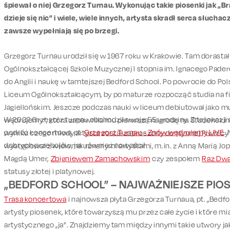
śpiewał o niej Grzegorz Turnau. Wykonując takie piosenki jak „B
dzieje się nic” i wiele, wiele innych, artysta skradł serca słuchac
zawsze wypełniają się po brzegi.
Grzegorz Turnau urodził się w 1967 roku w Krakowie. Tam dorastał
Ogólnokształcącej Szkole Muzycznej I stopnia im. Ignacego Pade
do Anglii i naukę w tamtejszej Bedford School. Po powrocie do Po
Liceum Ogólnokształcącym, by po maturze rozpocząć studia na filo
Jagiellońskim. Jeszcze podczas nauki w liceum debiutował jako 
W 2022 Grzegorz turnau obchodził swoje 55 urodziny. Z tej okazji
wędrujemy”, która zapewniła mu pierwszą nagrodę na Studenckim
podróż koncertową pt.
Grzegorz Turnau - Znów wędrujemy LIVE
.
wyniku czego młody artysta został zaproszony do słynnej Piwnic
dobrych przebojów, jak również nowości!
występował z wieloma uznanymi artystami, m.in. z Anną Marią J
Magdą Umer,
Zbigniewem Zamachowskim
czy zespołem
Raz Dwa
statusy złotej i platynowej.
„BEDFORD SCHOOL” – NAJWAŻNIEJSZE PIO
Trasa koncertowa
i najnowsza płyta Grzegorza Turnaua, pt. „Bedfo
artysty piosenek, które towarzyszą mu przez całe życie i które mi
artystycznego „ja”. Znajdziemy tam między innymi takie utwory ja