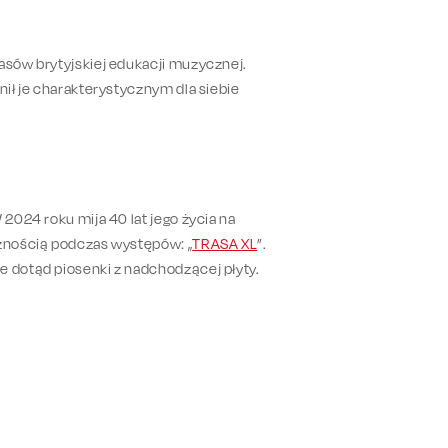
asów brytyjskiej edukacji muzycznej.
nił je charakterystycznym dla siebie
 2024 roku mija 40 lat jego życia na
cznością podczas występów: „
TRASA XL
”.
e dotąd piosenki z nadchodzącej płyty.