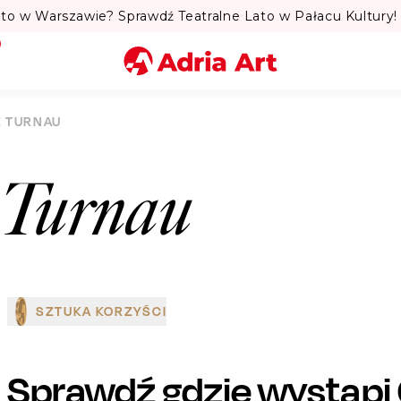
to w Warszawie? Sprawdź Teatralne Lato w Pałacu Kultury! 
Miasto
 TURNAU
Kategoria
 Turnau
Szukaj
SZTUKA KORZYŚCI
Sprawdź gdzie wystąpi