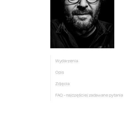
Wydarzenia
Opis
Zdjęcia
FAQ - najczęściej zadawane pytania