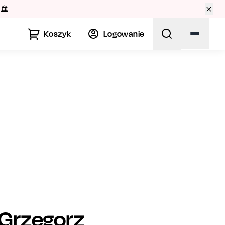
🏛️
Koszyk
Logowanie
Grzegorz