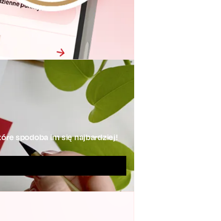
óre spodoba im się najbardziej!