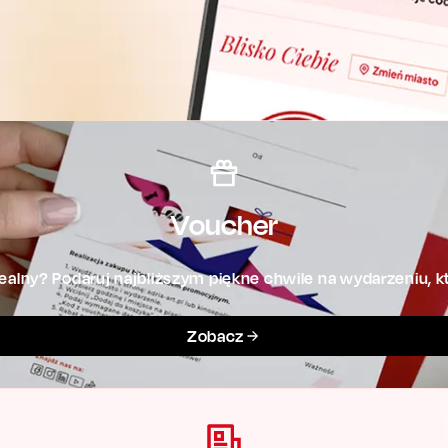
Voucher
alny? Podaruj najbliższym piękne chwile na wydarzeniu, kt
Zobacz