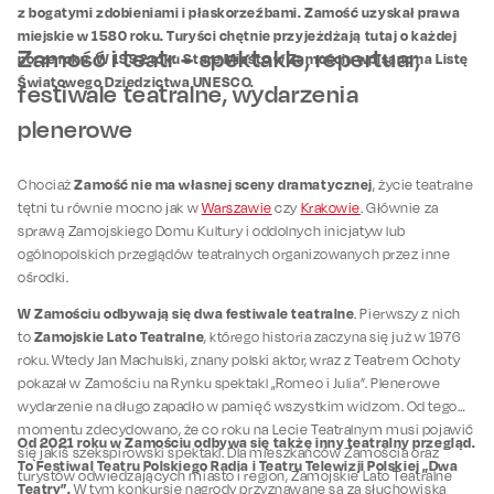
z bogatymi zdobieniami i płaskorzeźbami. Zamość uzyskał prawa
miejskie w 1580 roku. Turyści chętnie przyjeżdżają tutaj o każdej
Zamość i teatr – spektakle, repertuar,
porze roku. W 1992 roku Stare Miasto w Zamościu wpisano na Listę
Światowego Dziedzictwa UNESCO.
festiwale teatralne, wydarzenia
plenerowe
Zamość nie ma własnej sceny dramatycznej
Chociaż
, życie teatralne
tętni tu równie mocno jak w
Warszawie
czy
Krakowie
. Głównie za
sprawą Zamojskiego Domu Kultury i oddolnych inicjatyw lub
ogólnopolskich przeglądów teatralnych organizowanych przez inne
ośrodki.
W Zamościu odbywają się dwa festiwale teatralne
. Pierwszy z nich
Zamojskie Lato Teatralne
to
, którego historia zaczyna się już w 1976
roku. Wtedy Jan Machulski, znany polski aktor, wraz z Teatrem Ochoty
pokazał w Zamościu na Rynku spektakl „Romeo i Julia”. Plenerowe
wydarzenie na długo zapadło w pamięć wszystkim widzom. Od tego
momentu zdecydowano, że co roku na Lecie Teatralnym musi pojawić
Od 2021 roku w Zamościu odbywa się także inny teatralny przegląd.
się jakiś szekspirowski spektakl. Dla mieszkańców Zamościa oraz
To Festiwal Teatru Polskiego Radia i Teatru Telewizji Polskiej „Dwa
turystów odwiedzających miasto i region, Zamojskie Lato Teatralne
Teatry”.
W tym konkursie nagrody przyznawane są za słuchowiska