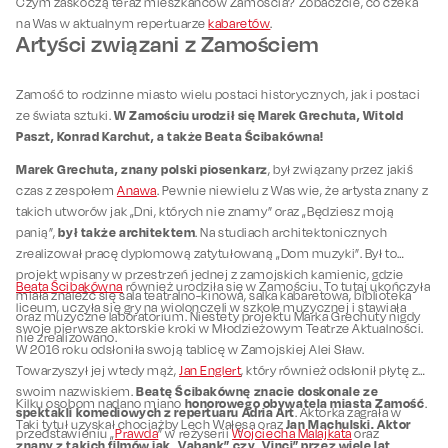
Czym zaskoczą teraz mieszkańców Zamościa? Zobaczcie, co czeka
na Was w aktualnym repertuarze
kabaretów
.
Artyści związani z Zamościem
Zamość to rodzinne miasto wielu postaci historycznych, jak i postaci
W Zamościu urodził się Marek Grechuta, Witold
ze świata sztuki.
Paszt, Konrad Karchut, a także Beata Ścibakówna!
Marek Grechuta, znany polski piosenkarz
, był związany przez jakiś
czas z zespołem
Anawa
. Pewnie niewielu z Was wie, że artysta znany z
takich utworów jak „Dni, których nie znamy” oraz „Będziesz moją
był także architektem
panią”,
. Na studiach architektonicznych
zrealizował pracę dyplomową zatytułowaną „Dom muzyki”. Był to
projekt wpisany w przestrzeń jednej z zamojskich kamienic, gdzie
Beata Ścibakówna
również urodziła się w Zamościu. To tutaj ukończyła
miała znaleźć się sala teatralno-kinowa, salka kabaretowa, biblioteka
liceum, uczyła się gry na wiolonczeli w szkole muzycznej i stawiała
oraz muzyczne laboratorium. Niestety projektu Marka Grechuty nigdy
swoje pierwsze aktorskie kroki w Młodzieżowym Teatrze Aktualności.
nie zrealizowano.
W 2016 roku odsłoniła swoją tablicę w Zamojskiej Alei Sław.
Towarzyszył jej wtedy mąż,
Jan Englert
, który również odsłonił płytę ze
Beatę Ścibakównę znacie doskonale ze
swoim nazwiskiem.
honorowego obywatela miasta Zamość
Kilku osobom nadano miano
.
spektakli komediowych z repertuaru Adria Art
. Aktorka zagrała w
Jan Machulski. Aktor
Taki tytuł uzyskał chociażby Lech Wałęsa oraz
przedstawieniu „
Prawda
” w reżyserii
Wojciecha Malajkata
oraz
znany z takich filmów jak „Vabank” czy „Vinci” przez wiele lat