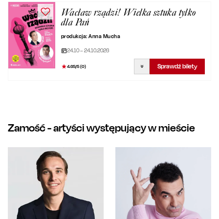
Wacław rządzi! Wielka sztuka tylko
dla Pań
produkcja: Anna Mucha
24.10 – 24.10.2026
Sprawdź bilety
4.65
/5 (
0
)
Zamość
- artyści występujący w mieście