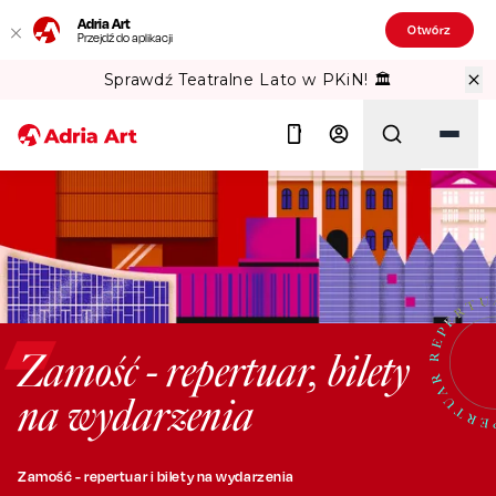
Adria Art
Otwórz
Przejdź do aplikacji
Sprawdź Teatralne Lato w PKiN! 🏛️
Szukaj
Zamość - repertuar, bilety
na wydarzenia
Zamość - repertuar i bilety na wydarzenia