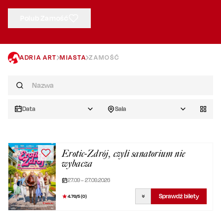
Polub Zamość
ADRIA ART
MIASTA
ZAMOŚĆ
Data
Sala
Erotic-Zdrój, czyli sanatorium nie
wybacza
27.09 – 27.09.2026
Sprawdź bilety
4.76
/5 (
0
)