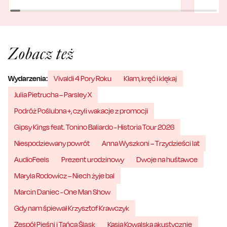
Zobacz też
Wydarzenia:
Vivaldi 4 Pory Roku
Kłam, kręć i klękaj
Julia Pietrucha – Parsley X
Podróż Poślubna +, czyli wakacje z promocji
Gipsy Kings feat. Tonino Baliardo - Historia Tour 2026
Niespodziewany powrót
Anna Wyszkoni – Trzydzieści lat
AudioFeels
Prezent urodzinowy
Dwoje na huśtawce
Maryla Rodowicz – Niech żyje bal
Marcin Daniec - One Man Show
Gdy nam śpiewał Krzysztof Krawczyk
Zespół Pieśni i Tańca Śląsk
Kasia Kowalska akustycznie