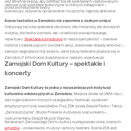
jest świetną okazją, aby zetknąć się ze spektaklami realizowanymi
radiowe oraz spektakle telewizyjne w różnych kategoriach –
przez profesjonalne teatry.
scenariusz, reżyseria, opracowanie muzyczne, nagrody aktorskie.
Scena teatralna w Zamościu nie zapomina o żadnym widzu!
Odbywają się tutaj spektakle dla dzieci, dla młodzieży, dla dorosłych
widzów, dla fanów komedii, ale i wielbicieli poważniejszego
repertuaru.
Spektakle komediowe
to nasza specjalność – ciekawe
historie z zaskakującymi zwrotami akcji, doskonałe obsady aktorów i
zawsze najgorętsze hity sezonu. Jakie tytuły teatralne pojawią się w
Zamościu? Informacje znajdziecie w naszym repertuarze.
Zamojski Dom Kultury – spektakle i
koncerty
Zamojski Dom Kultury to jedna z najważniejszych instytucji
kulturalno-edukacyjnych w Zamościu
. Miejsce działa od 1964 roku i
jest organizatorem licznych przeglądów, festiwali, wydarzeń
artystycznych oraz warsztatów. Przy ZDK działa Zespół Pieśni i Tańca
„Zamojszczyzna”, Studio Piosenki Autorskiej oraz wokalno-
instrumentalny Zespół Muzyki Dawnej.
Na deskach Zamojskiego Domu Kultury występowało wielu znanych
artystów
– piosenkarze, muzycy i aktorzy teatralni. Scena ZDK jest