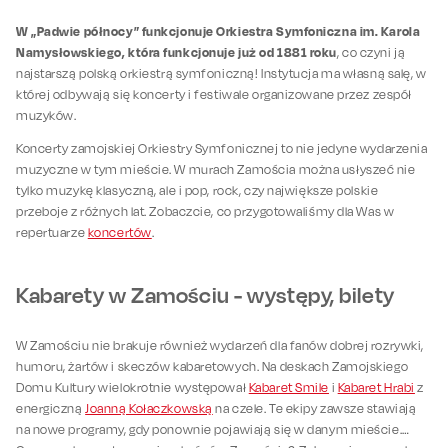
W „Padwie północy” funkcjonuje Orkiestra Symfoniczna im. Karola
Namysłowskiego, która funkcjonuje już od 1881 roku
, co czyni ją
najstarszą polską orkiestrą symfoniczną! Instytucja ma własną salę, w
której odbywają się koncerty i festiwale organizowane przez zespół
muzyków.
Koncerty zamojskiej Orkiestry Symfonicznej to nie jedyne wydarzenia
muzyczne w tym mieście. W murach Zamościa można usłyszeć nie
tylko muzykę klasyczną, ale i pop, rock, czy największe polskie
przeboje z różnych lat. Zobaczcie, co przygotowaliśmy dla Was w
repertuarze
koncertów
.
Kabarety w Zamościu - występy, bilety
W Zamościu nie brakuje również wydarzeń dla fanów dobrej rozrywki,
humoru, żartów i skeczów kabaretowych. Na deskach Zamojskiego
Domu Kultury wielokrotnie występował
Kabaret Smile
i
Kabaret Hrabi
z
energiczną
Joanną Kołaczkowską
na czele. Te ekipy zawsze stawiają
na nowe programy, gdy ponownie pojawiają się w danym mieście.