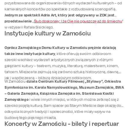
przystosowana do organizowania różnych wydarzeń kulturalnych – od
kameralnych koncertów po spektakle z rozbudowaną scenografią.
Jednym ze spektakli Adria Art, który jest odgrywany w ZDK jest
przedstawienie
„
Ślub doskonały: I że Cię nie opuszczę aż do śmiechu
”
w reżyserii Rafała Sisickiego.
Instytucje kultury w Zamościu
Oprócz Zamojskiego Domu Kultury w Zamościu prężnie działają
także inne instytucje kultury
, które oferują swoim odbiorcom
szeroki wachlarz wydarzeń artystycznych związanych z różnymi
gałęziami kultury – teatrem, muzyką, literaturą, malarstwem, kinem,
tańcem. Miejsca te zajmują się zarówno sztuką historyczną, dawną,
jak i współczesną – bliższą dzisiejszym odbiorcom.
działa Centrum Kultury Filmowej „Stylowy”, Orkiestra
W Zamościu
Symfoniczna im. Karola Namysłowskiego, Muzeum Zamojskie, BWA
– Galeria Zamojska, Książnica Zamojska im. Stanisława Kostki
Zamoyskiego
i wiele innych miejsc, w których można zetknąć się z
szeroko pojętą kulturą. Sam spacer po Starym Mieście daje okazję do
odkrycia licznych tradycji i społeczności, które miały wpływ na
budowę tego pięknego miasta.
Koncerty w Zamościu - bilety i repertuar