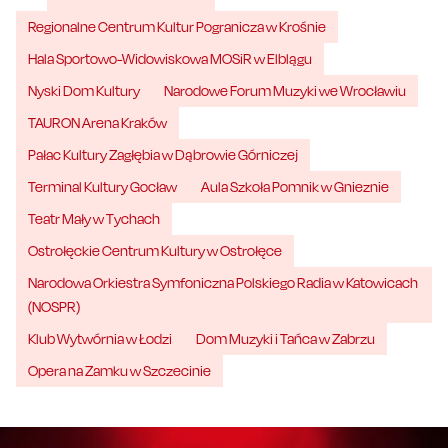
Regionalne Centrum Kultur Pogranicza w Krośnie
Hala Sportowo-Widowiskowa MOSiR w Elblągu
Nyski Dom Kultury
Narodowe Forum Muzyki we Wrocławiu
TAURON Arena Kraków
Pałac Kultury Zagłębia w Dąbrowie Górniczej
Terminal Kultury Gocław
Aula Szkoła Pomnik w Gnieznie
Teatr Mały w Tychach
Ostrołęckie Centrum Kultury w Ostrołęce
Narodowa Orkiestra Symfoniczna Polskiego Radia w Katowicach
(NOSPR)
Klub Wytwórnia w Łodzi
Dom Muzyki i Tańca w Zabrzu
Opera na Zamku w Szczecinie