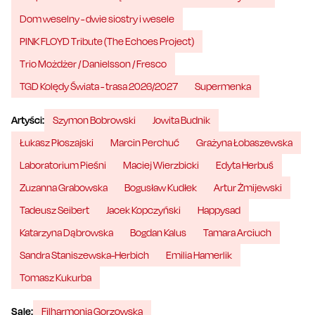
Dom weselny - dwie siostry i wesele
PINK FLOYD Tribute (The Echoes Project)
Trio Możdżer / Danielsson / Fresco
TGD Kolędy Świata - trasa 2026/2027
Supermenka
Artyści:
Szymon Bobrowski
Jowita Budnik
Łukasz Płoszajski
Marcin Perchuć
Grażyna Łobaszewska
Laboratorium Pieśni
Maciej Wierzbicki
Edyta Herbuś
Zuzanna Grabowska
Bogusław Kudłek
Artur Żmijewski
Tadeusz Seibert
Jacek Kopczyński
Happysad
Katarzyna Dąbrowska
Bogdan Kalus
Tamara Arciuch
Sandra Staniszewska-Herbich
Emilia Hamerlik
Tomasz Kukurba
Sale:
Filharmonia Gorzowska