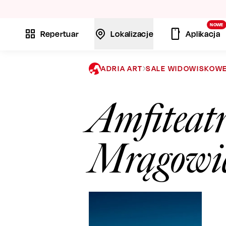
La
NOWE
Repertuar
Lokalizacje
Aplikacja
ADRIA ART
SALE WIDOWISKOW
Amfiteatr
Mrągowi