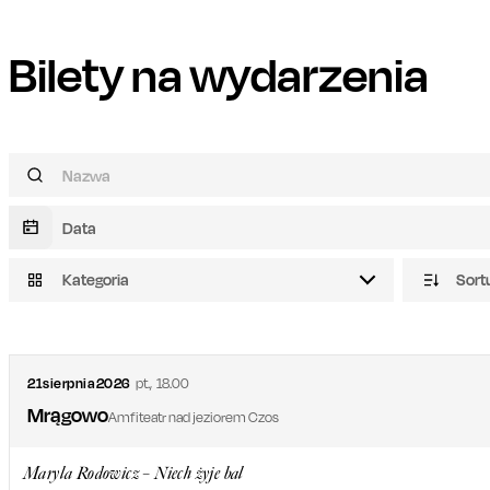
Bilety na wydarzenia
Kategoria
Sort
21
sierpnia
2026
pt.
,
18.00
Mrągowo
Amfiteatr nad jeziorem Czos
Maryla Rodowicz – Niech żyje bal