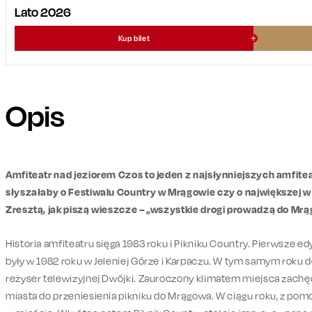
Lato 2026
Kup bilet
Opis
Amfiteatr nad jeziorem Czos to jeden z najsłynniejszych amfitea
słyszałaby o Festiwalu Country w Mrągowie czy o największej w
Zresztą, jak piszą wieszcze – „wszystkie drogi prowadzą do Mr
Historia amfiteatru sięga 1983 roku i Pikniku Country. Pierwsze
były w 1982 roku w Jeleniej Górze i Karpaczu. W tym samym roku 
reżyser telewizyjnej Dwójki. Zauroczony klimatem miejsca zachęc
miasta do przeniesienia pikniku do Mrągowa. W ciągu roku, z pom