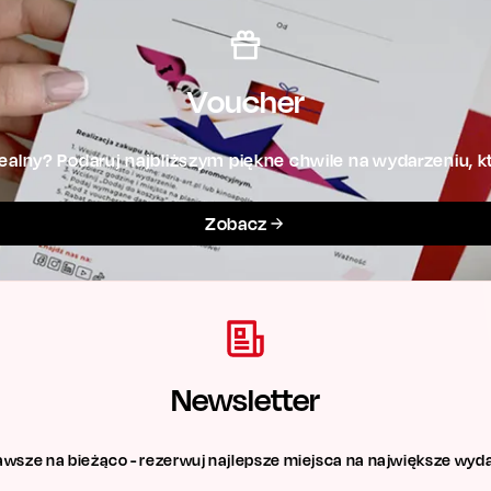
Voucher
alny? Podaruj najbliższym piękne chwile na wydarzeniu, kt
Zobacz
Newsletter
awsze na bieżąco - rezerwuj najlepsze miejsca na największe wyda