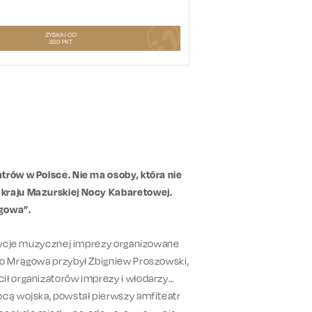
ZYSKAJ OD
330
PKT
trów w Polsce. Nie ma osoby, która nie
 kraju Mazurskiej Nocy Kabaretowej.
ągowa”.
 edycje muzycznej imprezy organizowane
do Mrągowa przybył Zbigniew Proszowski,
ił organizatorów imprezy i włodarzy
ocą wojska, powstał pierwszy amfiteatr