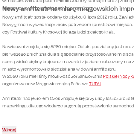
w mieście. Wkrótce potem Piknik Country stał się imprezą znaną 
Nowy amfiteatr na miarę mrągowskich impr
Mrągowo – urocze miasto nad jeziorem Czos.
Nowy amfiteatr został oddany do użytku 6 lipca 2012 roku. Zawiad
Nowy gmach wyszedł naprzeciw potrzebom i prestiżowi miejsca. 
czy Festiwal Kultury Kresowej ściąga ludzi z całego kraju.
Na widowni znajduje się 5280 miejsc. Obiekt podzielony jest na cz
pierwszego z nich znajdują się specjalnie przystosowane miejsca
sceną widać piękny krajobraz mazurski z jeziorem otoczonym prz
miasto wyremontowało siedziska na widowni amfiteatru.
W 2020 roku mieliśmy możliwość zorganizowania
Polskiej Nocy 
organizowane w Mrągowie znajdą Państwo
TUTAJ
.
Amfiteatr nad jeziorem Czos znajduje się przy ulicy Jaszczurcza 
ma parkingu, dlatego włodarze sugerują pozostawienie samocho
Więcej