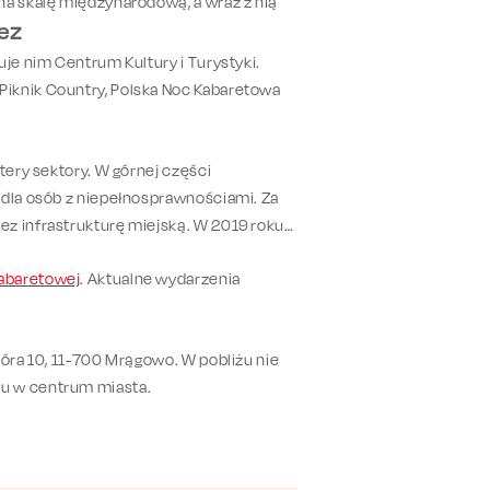
na skalę międzynarodową, a wraz z nią
ez
uje nim Centrum Kultury i Turystyki.
Piknik Country, Polska Noc Kabaretowa
tery sektory. W górnej części
 dla osób z niepełnosprawnościami. Za
ez infrastrukturę miejską. W 2019 roku
Kabaretowej
. Aktualne wydarzenia
Góra 10, 11-700 Mrągowo. W pobliżu nie
du w centrum miasta.