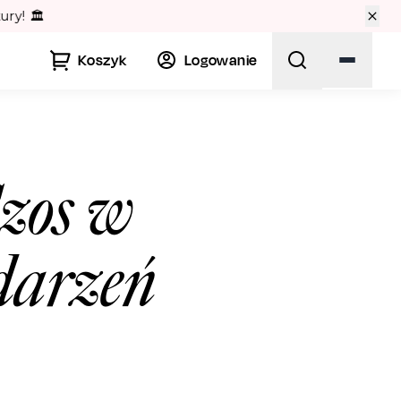
🏛️
Koszyk
Logowanie
zos w
darzeń