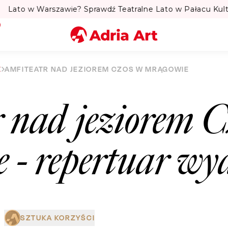
to w Warszawie? Sprawdź Teatralne Lato w Pałacu Kultury! 
Miasto
E
AMFITEATR NAD JEZIOREM CZOS W MRĄGOWIE
Kategoria
 nad jeziorem C
Szukaj
e
- repertuar wy
SZTUKA KORZYŚCI