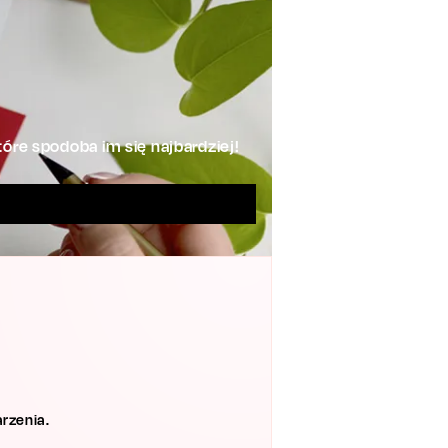
óre spodoba im się najbardziej!
rzenia.