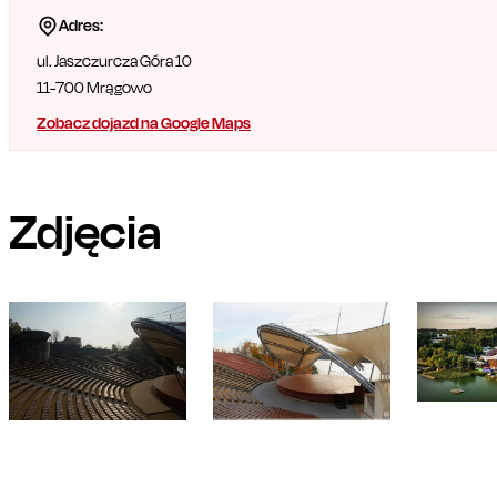
Adres:
ul. Jaszczurcza Góra 10
11-700
Mrągowo
Zobacz dojazd na Google Maps
Zdjęcia