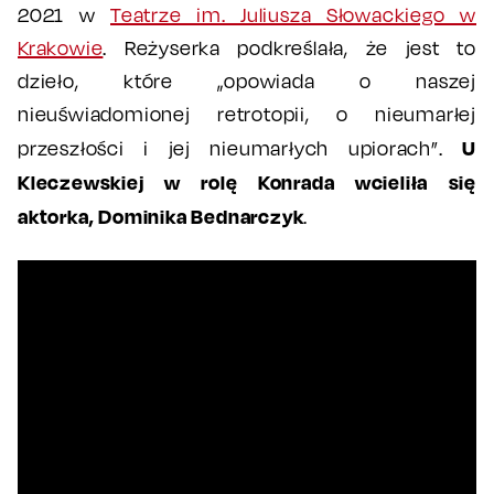
2021 w
Teatrze im. Juliusza Słowackiego w
Krakowie
. Reżyserka podkreślała, że jest to
dzieło, które „opowiada o naszej
nieuświadomionej retrotopii, o nieumarłej
U
przeszłości i jej nieumarłych upiorach”.
Kleczewskiej w rolę Konrada wcieliła się
aktorka, Dominika Bednarczyk
.