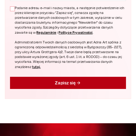
Podanie adresu e-mail i nazwy miasta, a następnie potwierdzenie ich
przez kliknięcie przycisku "Zapisz się", oznacza zgodę na
przetwarzanie danych osobowych w tym zakresie, wyłącznie w celu
dostarczania biuletynu informacyjnego "Newsletter" do czasu
wycofania zgody. Szczegóły dotyczące przetwarzania danych
Regulaminie
Polityce Prywatności
zawarte są w
i
.
Administratorem Twoich danych osobowych jest Adria Art spółka z
ograniczoną odpowiedzialnością z siedzibą w Bydgoszczy (85- 227),
przy ulicy Artura Grottgera 4/2. Twoje dane będą przetwarzane na
podstawie wyrażonej zgody (art. 6 ust. 1 lit. a RODOD) – do czasu jej
wycofania. Więcej informacji na temat przetwarzania danych
tutaj.
znajdziesz
Zapisz się