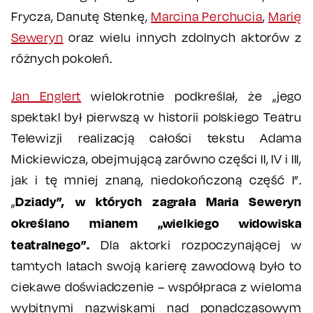
Frycza, Danutę Stenkę,
Marcina Perchucia
,
Marię
Seweryn
oraz wielu innych zdolnych aktorów z
różnych pokoleń.
Jan Englert
wielokrotnie podkreślał, że „jego
spektakl był pierwszą w historii polskiego Teatru
Telewizji realizacją całości tekstu Adama
Mickiewicza, obejmującą zarówno części II, IV i III,
jak i tę mniej znaną, niedokończoną część I”.
Dziady”, w których zagrała Maria Seweryn
„
określano mianem „wielkiego widowiska
teatralnego”.
Dla aktorki rozpoczynającej w
tamtych latach swoją karierę zawodową było to
ciekawe doświadczenie – współpraca z wieloma
wybitnymi nazwiskami nad ponadczasowym