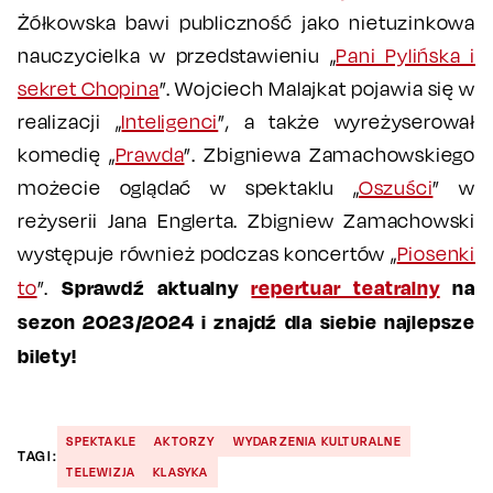
Żółkowska bawi publiczność jako nietuzinkowa
nauczycielka w przedstawieniu „
Pani Pylińska i
sekret Chopina
”. Wojciech Malajkat pojawia się w
realizacji „
Inteligenci
”, a także wyreżyserował
komedię „
Prawda
”. Zbigniewa Zamachowskiego
możecie oglądać w spektaklu „
Oszuści
” w
reżyserii Jana Englerta. Zbigniew Zamachowski
występuje również podczas koncertów „
Piosenki
Sprawdź aktualny
repertuar teatralny
na
to
”.
sezon 2023/2024 i znajdź dla siebie najlepsze
bilety!
SPEKTAKLE
AKTORZY
WYDARZENIA KULTURALNE
TAGI:
TELEWIZJA
KLASYKA