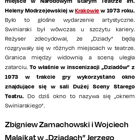
miejsce w Narodowym Starym Teatrze im.
Heleny Modrzejewskiej w
Krakowie
w 1973 roku.
Było to głośne wydarzenie artystyczne.
Swiniarski był wówczas u szczytu kariery.
Reżyser zdecydował, że „Dziady” będą
rozgrywały się w różnych miejscach w teatrze.
Granica między widownią a sceną uległa
To właśnie w inscenizacji „Dziadów” z
zatarciu.
1973 w trakcie gry wykorzystano okno
znajdujące się w sali Dużej Sceny Starego
Teatru.
Do dziś okno to nazywa się „oknem
Swiniarskiego”.
Zbigniew Zamachowski i Wojciech
Malajkat w „Dziadach” Jerzego