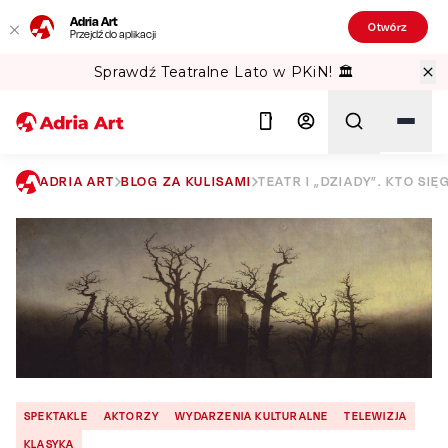
Adria Art
Otwórz
Przejdź do aplikacji
Sprawdź Teatralne Lato w PKiN! 🏛️
ADRIA ART
BLOG ZA KULISAMI
TEATR I „DZIADY”. KTO SI
Szukaj
SPEKTAKLE
AKTORZY
WYDARZENIA KULTURALNE
TELEWIZJA
KLASYKA