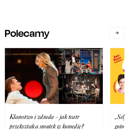
Polecamy
Kłamstwo i zdrada – jak teatr
„Selfi
przekształca smutek w komedię?
gotow