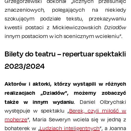
Grzegorzewski dokonał „licznych przesunięć
znaczeniowych, polegających na nie­kiedy
szokującym podziale tekstu, przekazywaniu
kwestii postaci z Mickiewiczowskich
Dziadów
in­nym postaciom w ich scenicznym wcieleniu”.
Bilety do teatru – repertuar spektakli
2023/2024
Aktorów i aktorki, którzy wystąpili w różnych
realizacjach „Dziadów”, możemy zobaczyć
także w innym wydaniu
. Daniel Olbrychski
występuje w spektaklu „
Berek, czyli miłość w
moherze
”, Maria Seweryn wciela się w jedną z
bohaterek w „
Ludziach inteligentnych
”, a Joanna