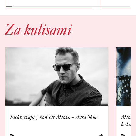
Za kulisami
Elektryzujący koncert Mroza – Aura Tour
Mrozu 
lockdo