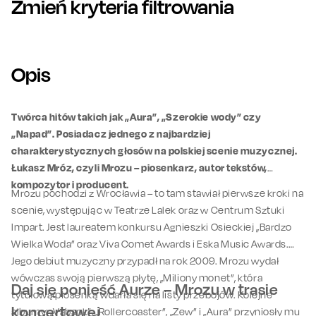
Zmień kryteria filtrowania
Opis
Twórca hitów takich jak „Aura”, „Szerokie wody” czy
„Napad”. Posiadacz jednego z najbardziej
charakterystycznych głosów na polskiej scenie muzycznej.
Łukasz Mróz, czyli Mrozu – piosenkarz, autor tekstów,
kompozytor i producent.
Mrozu pochodzi z Wrocławia – to tam stawiał pierwsze kroki na
scenie, występując w Teatrze Lalek oraz w Centrum Sztuki
Impart. Jest laureatem konkursu Agnieszki Osieckiej „Bardzo
Wielka Woda” oraz Viva Comet Awards i Eska Music Awards.
Jego debiut muzyczny przypadł na rok 2009. Mrozu wydał
wówczas swoją pierwszą płytę, „Miliony monet”, która
Daj się ponieść Aurze – Mrozu w trasie
tytułową piosenką wdarła się na listy przebojów. Kolejne
koncertowej
albumy: „Vabank”, „Rollercoaster”, „Zew” i „Aura” przyniosły mu