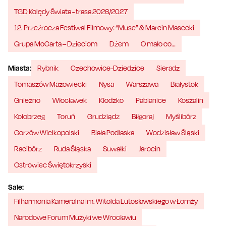
TGD Kolędy Świata - trasa 2026/2027
12. Przeźrocza Festiwal Filmowy: “Muse” & Marcin Masecki
Grupa MoCarta – Dzieciom
Dżem
O mało co…
Miasta:
Rybnik
Czechowice-Dziedzice
Sieradz
Tomaszów Mazowiecki
Nysa
Warszawa
Białystok
Gniezno
Włocławek
Kłodzko
Pabianice
Koszalin
Kołobrzeg
Toruń
Grudziądz
Biłgoraj
Myślibórz
Gorzów Wielkopolski
Biała Podlaska
Wodzisław Śląski
Racibórz
Ruda Śląska
Suwałki
Jarocin
Ostrowiec Świętokrzyski
Sale:
Filharmonia Kameralna im. Witolda Lutosławskiego w Łomży
Narodowe Forum Muzyki we Wrocławiu