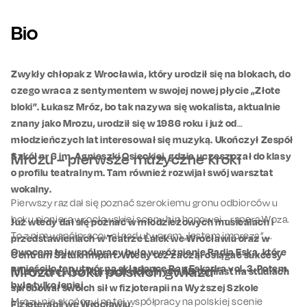
Bio
Zwykły chłopak z Wrocławia, który urodził się na blokach, do
czego wraca z sentymentem w swojej nowej płycie „Złote
bloki”. Łukasz Mróz, bo tak nazywa się wokalista, aktualnie
znany jako Mrozu, urodził się w 1986 roku i już od
młodzieńczych lat interesował się muzyką. Ukończył Zespół
Szkół nr 6 im. Agnieszki Osieckiej, gdzie uczęszczał do klasy
Mrozu – pierwsze muzyczne kroki
o profilu teatralnym. Tam również rozwijał swój warsztat
wokalny.
Pierwszy raz dał się poznać szerokiemu gronu odbiorców u
boku pioniera wrocławskiej sceny hip hopowej – rapera Woza.
Już wtedy dał się poznać w młodzieżowych musicalach i
To z nim współpracował nad utworem „Jestem imprezą”.
przedstawieniach w Teatrze Lalek we Wrocławiu oraz w
Owocem tej współpracy było wyróżnienie Radia Eska, które
Centrum Sztuki Impart. Wtedy też zaczął osiągać sukcesy
umieściło ten utwór na składance Rap Eskadra vol. 3. Potem
Mrozu u boku polskich gwiazd
muzyczne w konkursach wokalnych. Natomiast na studiach
było tylko lepiej.
spróbował swoich sił w fizjoterapii na Wyższej Szkole
Mrozu nie skończył na tej współpracy na polskiej scenie
Fizjoterapii we Wrocławiu.