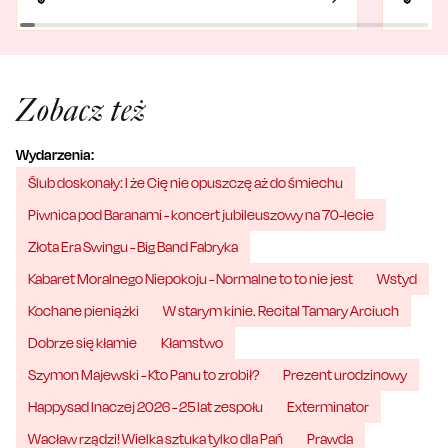
Zobacz też
Wydarzenia:
Ślub doskonały: I że Cię nie opuszczę aż do śmiechu
Piwnica pod Baranami - koncert jubileuszowy na 70-lecie
Złota Era Swingu - Big Band Fabryka
Kabaret Moralnego Niepokoju - Normalne to to nie jest
Wstyd
Kochane pieniążki
W starym kinie. Recital Tamary Arciuch
Dobrze się kłamie
Kłamstwo
Szymon Majewski - Kto Panu to zrobił?
Prezent urodzinowy
Happysad Inaczej 2026 - 25 lat zespołu
Exterminator
Wacław rządzi! Wielka sztuka tylko dla Pań
Prawda