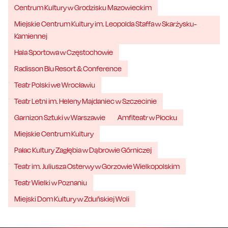
Centrum Kultury w Grodzisku Mazowieckim
Miejskie Centrum Kultury im. Leopolda Staffa w Skarżysku-
Kamiennej
Hala Sportowa w Częstochowie
Radisson Blu Resort & Conference
Teatr Polski we Wrocławiu
Teatr Letni im. Heleny Majdaniec w Szczecinie
Garnizon Sztuki w Warszawie
Amfiteatr w Płocku
Miejskie Centrum Kultury
Pałac Kultury Zagłębia w Dąbrowie Górniczej
Teatr im. Juliusza Osterwy w Gorzowie Wielkopolskim
Teatr Wielki w Poznaniu
Miejski Dom Kultury w Zduńskiej Woli