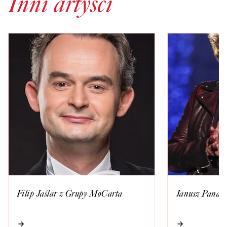
Inni artyści
Filip Jaślar z Grupy MoCarta
Janusz Panase