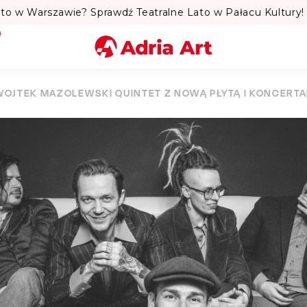
to w Warszawie? Sprawdź Teatralne Lato w Pałacu Kultury! 
Miasto
WOJTEK MAZOLEWSKI QUINTET Z NOWĄ PŁYTĄ I KONCERTAMI
Kategoria
Szukaj