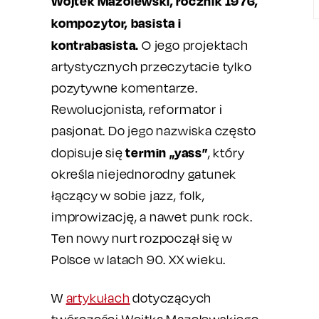
Wojtek Mazolewski, rocznik 1976,
kompozytor, basista i
kontrabasista.
O jego projektach
artystycznych przeczytacie tylko
pozytywne komentarze.
Rewolucjonista, reformator i
pasjonat. Do jego nazwiska często
termin „yass”
dopisuje się
, który
określa niejednorodny gatunek
łączący w sobie jazz, folk,
improwizację, a nawet punk rock.
Ten nowy nurt rozpoczął się w
Polsce w latach 90. XX wieku.
W
artykułach
dotyczących