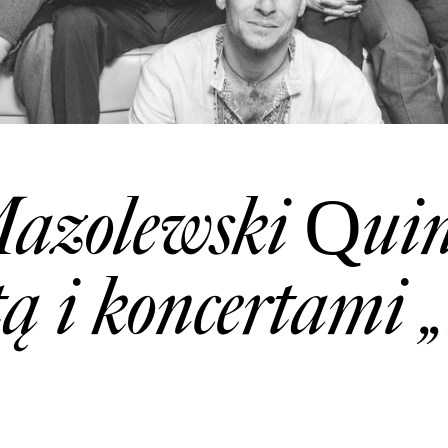
azolewski Quin
ą i koncertami „