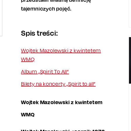
tajemniczych pojęć.
Spis treści:
Wojtek Mazolewski z kwintetem
WMQ
Album „Spirit To All”
Bilety na koncerty „Spirit to all”
Wojtek Mazolewski z kwintetem
WMQ