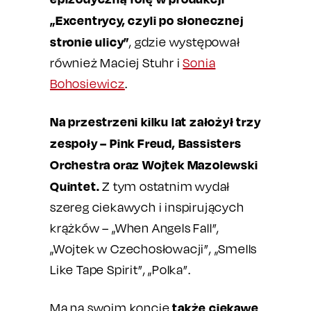
„Excentrycy, czyli po słonecznej
stronie ulicy”
, gdzie występował
również Maciej Stuhr i
Sonia
Bohosiewicz
.
Na przestrzeni kilku lat założył trzy
zespoły – Pink Freud, Bassisters
Orchestra oraz Wojtek Mazolewski
Quintet.
Z tym ostatnim wydał
szereg ciekawych i inspirujących
krążków – „When Angels Fall”,
„Wojtek w Czechosłowacji”, „Smells
Like Tape Spirit”, „Polka”.
także ciekawe
Ma na swoim koncie