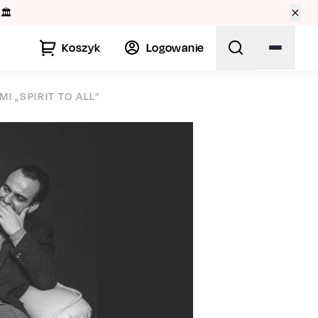
🏛️
Koszyk
Logowanie
 „SPIRIT TO ALL”