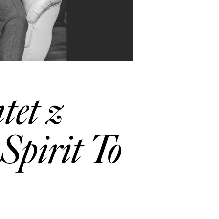
tet z
Spirit To