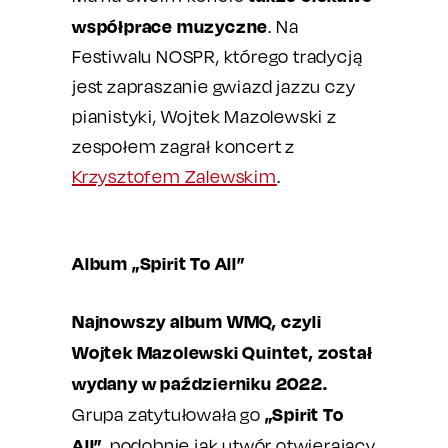
współprace muzyczne
. Na
Festiwalu NOSPR, którego tradycją
jest zapraszanie gwiazd jazzu czy
pianistyki, Wojtek Mazolewski z
zespołem zagrał koncert z
Krzysztofem Zalewskim
.
Album „Spirit To All”
Najnowszy album WMQ, czyli
Wojtek Mazolewski Quintet, został
wydany w październiku 2022.
„Spirit To
Grupa zatytułowała go
All”
, podobnie jak utwór otwierający