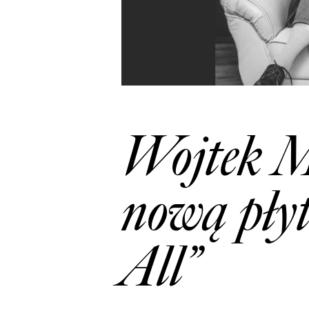
Wojtek M
nową płyt
All”