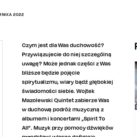
RNIKA
2022
Czym jest dla Was duchowość?
Przywiązujecie do niej szczególną
uwagę? Może jednak części z Was
bliższe będzie pojęcie
spirytualizmu, wiary bądź głębokiej
świadomości siebie. Wojtek
Mazolewski Quintet zabierze Was
w duchową podróż muzyczną z
albumem i koncertami „Spirit To
All”. Muzyk przy pomocy dźwięków
przedstawi własną definicję