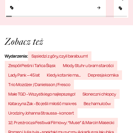
Zobacz też
Wydarzenia:
Sąsiedzi z góry, czyli barabuum!
Zespół Pieśni i Tańca Śląsk
Młody Stuhr u bram starości
Lady Pank – 45 lat
Kiedy kota nie ma…
Depresja komika
Trio Możdżer / Danielsson / Fresco
Małe TGD - Wszystkiego najlepszego!
Słoneczni chłopcy
Katarzyna Żak - Bo jeśli miłość ma kres
Bez hamulców
Urodziny Johanna Straussa - koncert
12. Przeźrocza Festiwal Filmowy: “Muse” & Marcin Masecki
Romeo i Julia żyją - spektakl muzyczny Arkadiusza Jakubika