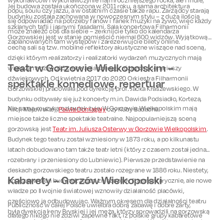
wykonawców i wykonawczynie najmroczniejszego rocka, ale i indie,
Jej budowa została ukończona w 2011 roku, a sama architektura
popu, soulu czy jazzu, a w ostatnim czasie także rapu. Zarządcy starają
budynku została zachowana w nowoczesnym stylu – z dużą ilością
się odpowiadać na potrzeby fanów i fanek muzyki na żywo, więc każdy
szklanych tafli i jasnymi fasadami. Sala koncertowa Filharmonii
może znaleźć coś dla siebie – zerknijcie tylko do kalendarza
Gorzowskiej jest w stanie pomieścić niemal 600 widzów. Wyjątkową
zaplanowanych tam występów i zarezerwujcie bilety online.
cechą sali są tzw. mobilne reflektory akustyczne wiszące nad sceną,
dzięki którym realizatorzy i realizatorki wydarzeń muzycznych mają
Teatr w Gorzowie Wielkopolskim –
większą możliwość kreowania szeregu różnych scenariuszy
dźwiękowych. Od kwietnia 2017 do 2020 Orkiestra Filharmonii
spektakle komediowe, repertuar
Gorzowskiej pracowała pod dyrekcją prof. Jacka Kraszewskiego. W
budynku odbywały się już koncerty m.in. Dawida Podsiadło, Korteza,
Nie samą muzyką człowiek żyje. W Gorzowie Wielkopolskim mają
Alicji Majewskiej,
Pawła Domagały
czy Kuby Badacha.
miejsce także liczne spektakle teatralne. Najpopularniejszą sceną
gorzowską jest
Teatr im. Juliusza Osterwy w Gorzowie Wielkopolskim
.
Budynek tego teatru został wzniesiony w 1873 roku, a po kilkunastu
latach dobudowano tam także teatr letni (który z czasem został jednak
rozebrany i przeniesiony do Lubniewic). Pierwsze przedstawienie na
deskach gorzowskiego teatru zostało rozegrane w 1886 roku. Niestety,
Kabarety – Gorzów Wielkopolski
podczas wojen budynek został zniszczony fragmentarycznie, ale nowe
władze po II wojnie światowej wznowiły działalność placówki,
częściowo ją odbudowując. Ważnym okresem dla działalności teatru
Publiczność w całej Polsce uwielbia dobrą zabawę i dobre żarty,
była dyrekcja Ireny Bryskiej i jej męża, którzy sprowadzili na gorzowską
dlatego nikogo nie zdziwi zapewne fakt, iż polskie grupy kabaretowe