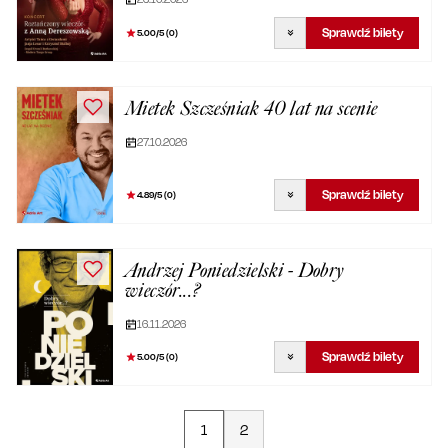
Sprawdź bilety
5.00
/5 (
0
)
Mietek Szcześniak 40 lat na scenie
27.10.2026
Sprawdź bilety
4.89
/5 (
0
)
Andrzej Poniedzielski - Dobry
wieczór...?
16.11.2026
Sprawdź bilety
5.00
/5 (
0
)
1
2