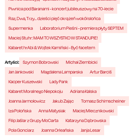
Piwnica pod Baranami - koncert jubileuszowy na 70-lecie
Raz, Dwa, Trzy… dzieści pięć okrążeń wokół słońca
Supermenka
Laboratorium Pieśni - premiera płyty SEPTEM
Maciej Stuhr: MAM TO WSZYSTKO W STANDUPIE!
Kabaret hrAbi & Wojtek Kamiński - Być facetem
Artyści:
Szymon Bobrowski
Michał Ziembicki
Jan Jankowski
Magdalena Lamparska
Artur Barciś
Kacper Kuszewski
Lady Pank
Kabaret Moralnego Niepokoju
Adriana Kalska
Joanna Jarmołowicz
Jakub Zając
Tomasz Schimscheiner
Iza Połońska
Anna Matysiak
Maciej Miecznikowski
Filip Jaślar z Grupy MoCarta
Katarzyna Dąbrowska
Pola Gonciarz
Joanna Orleańska
Janja Lesar