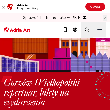
Adria Art
Otwórz
Przejdź do aplikacji
Sprawdź Teatralne Lato w PKiN! 🏛️
Szukaj
Gorzów Wielkopolski -
repertuar, bilety na
wydarzenia