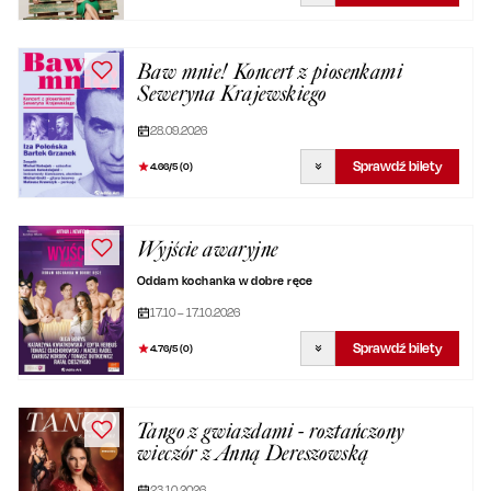
Baw mnie! Koncert z piosenkami
Seweryna Krajewskiego
28.09.2026
Sprawdź bilety
4.66
/5 (
0
)
Wyjście awaryjne
Oddam kochanka w dobre ręce
17.10 – 17.10.2026
Sprawdź bilety
4.76
/5 (
0
)
Tango z gwiazdami - roztańczony
wieczór z Anną Dereszowską
23.10.2026