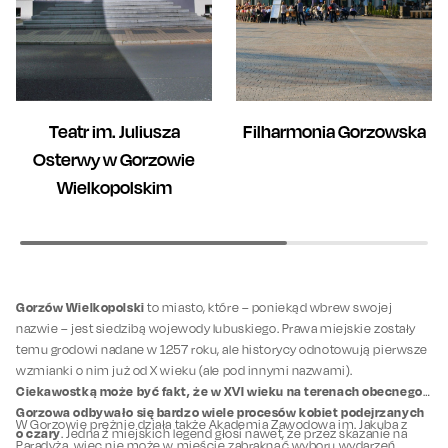
Teatr im. Juliusza
Filharmonia Gorzowska
Osterwy w Gorzowie
Wielkopolskim
Gorzów Wielkopolski
to miasto, które – poniekąd wbrew swojej
nazwie – jest siedzibą wojewody lubuskiego. Prawa miejskie zostały
temu grodowi nadane w 1257 roku, ale historycy odnotowują pierwsze
wzmianki o nim już od X wieku (ale pod innymi nazwami).
Ciekawostką może być fakt, że w XVI wieku na terenach obecnego
Gorzowa odbywało się bardzo wiele procesów kobiet podejrzanych
W Gorzowie prężnie działa także Akademia Zawodowa im. Jakuba z
o czary
. Jedna z miejskich legend głosi nawet, że przez skazanie na
Paradyża, więc nie może w mieście zabraknąć wyboru wydarzeń