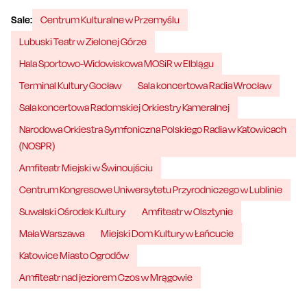
Sale:
Centrum Kulturalne w Przemyślu
Lubuski Teatr w Zielonej Górze
Hala Sportowo-Widowiskowa MOSiR w Elblągu
Terminal Kultury Gocław
Sala koncertowa Radia Wrocław
Sala koncertowa Radomskiej Orkiestry Kameralnej
Narodowa Orkiestra Symfoniczna Polskiego Radia w Katowicach
(NOSPR)
Amfiteatr Miejski w Świnoujściu
Centrum Kongresowe Uniwersytetu Przyrodniczego w Lublinie
Suwalski Ośrodek Kultury
Amfiteatr w Olsztynie
Mała Warszawa
Miejski Dom Kultury w Łańcucie
Katowice Miasto Ogrodów
Amfiteatr nad jeziorem Czos w Mrągowie