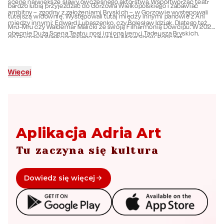
scenę największe sławy ówczesnego aktorstwa. Współtworząc teatr
bardzo lubią przyjeżdżać do Gorzowa Wielkopolskiego i zabawiać
ambitny – zgodny z założeniami Bryskich – w Gorzowie występowali
tutejszą widownię. Występowali tutaj między innymi panowie z Ani
między innymi: Edward Lubaszenko, czy Bolesław Idziak. Dlatego też,
Mru-Mru czy Waldemar Malicki ze swoją Filharmonią Dowcipu. W 2023
obecnie Duża Scena Teatru nosi imiona Ireny i Tadeusza Bryskich.
do Gorzowa Wielkopolskiego zawita HuMore Show. Podczas
Współcześnie, w placówce odbywają się liczne spektakle – zarówno z
wydarzenia będzie można zobaczyć Igora Kwiatkowskiego, Kabaret
nurtu nowoczesnego, jak i klasycznego, na które bilety można nabyć na
Zdolni i Skromni, Andrzeja Kozłowskiego,
Kabaret Młodych Panów
i
stronie internetowej teatru oraz stacjonarnie – w kasie.
Kabaret Moralnego Niepokoju
. Z pewnością nie zawiedziecie się – to
Więcej
istni mistrzowie humoru i satyry, więc już rezerwujcie bilety, bo
czasem warto popłakać ze śmiechu.
Aplikacja Adria Art
Tu zaczyna się kultura
Dowiedz się więcej