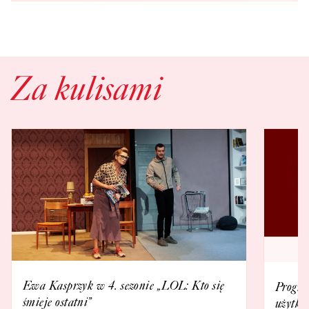
Za kulisami
Ewa Kasprzyk w 4. sezonie „LOL: Kto się
Progra
śmieje ostatni”
użytko