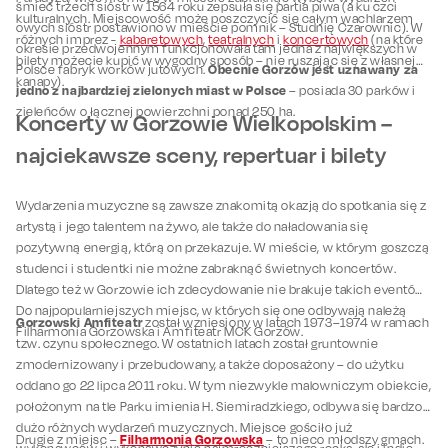
śmieć trzech sióstr w 1564 roku zepsuła się partia piwa (a ku czci
kulturalnych. Miejscowość może poszczycić się całym wachlarzem
owych sióstr postawiono w mieście pomnik – Studnię Czarownic). W
różnych imprez -
kabaretowych
,
teatralnych
i
koncertowych
(na które
okresie przedwojennym funkcjonowała tam jedna z największych w
bilety możecie kupić w wygodny sposób – nie ruszając się z własnej
Obecnie Gorzów jest uznawany za
Polsce fabryk worków jutowych.
kanapy).
jedno z najbardziej zielonych miast w Polsce
– posiada 30 parków i
zieleńców o łącznej powierzchni ponad 250 ha.
Koncerty w Gorzowie Wielkopolskim –
najciekawsze sceny, repertuar i bilety
Wydarzenia muzyczne są zawsze znakomitą okazją do spotkania się z
artystą i jego talentem na żywo, ale także do naładowania się
pozytywną energią, którą on przekazuje. W mieście, w którym goszczą
studenci i studentki nie możne zabraknąć świetnych koncertów.
Dlatego też w Gorzowie ich zdecydowanie nie brakuje takich eventów.
Do najpopularniejszych miejsc, w których się one odbywają należą
Gorzowski Amfiteatr
został wzniesiony w latach 1973–1974 w ramach
Filharmonia Gorzowska i Amfiteatr MCK Gorzów.
tzw. czynu społecznego. W ostatnich latach został gruntownie
zmodernizowany i przebudowany, a także doposażony – do użytku
oddano go 22 lipca 2011 roku. W tym niezwykle malowniczym obiekcie,
położonym na tle Parku imienia H. Siemiradzkiego, odbywa się bardzo
dużo różnych wydarzeń muzycznych. Miejsce gościło już
Filharmonia Gorzowska
Drugie z miejsc –
– to nieco młodszy gmach.