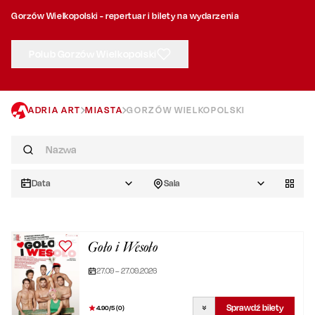
Gorzów Wielkopolski - repertuar i bilety na wydarzenia
Polub Gorzów Wielkopolski
ADRIA ART
MIASTA
GORZÓW WIELKOPOLSKI
Data
Sala
Goło i Wesoło
27.09 – 27.09.2026
Sprawdź bilety
4.90
/5 (
0
)