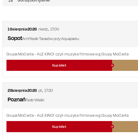
16
sierpnia
2026
niedz.
,
17.00
Sopot
Amfiteatr Tarasów przy Aquaparku
Grupa MoCarta - ALE KINO! czyli muzyka filmowa wg Grupy MoCarta
Kup bilet
28
sierpnia
2026
pt.
,
17.30
Poznań
Teatr Wielki
Grupa MoCarta - ALE KINO! czyli muzyka filmowa wg Grupy MoCarta
Kup bilet