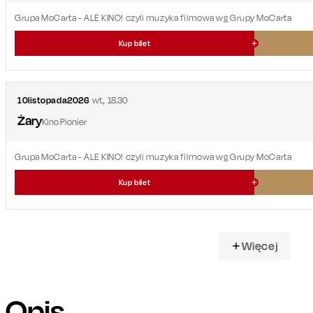
Grupa MoCarta - ALE KINO! czyli muzyka filmowa wg Grupy MoCarta
Kup bilet
10
listopada
2026
wt.
,
18.30
Żary
Kino Pionier
Grupa MoCarta - ALE KINO! czyli muzyka filmowa wg Grupy MoCarta
Kup bilet
Więcej
Opis