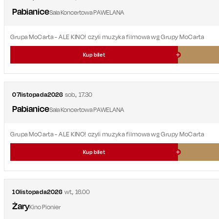
Pabianice
Sala Koncertowa PAWELANA
Grupa MoCarta - ALE KINO! czyli muzyka filmowa wg Grupy MoCarta
Kup bilet
07
listopada
2026
sob.
,
17.30
Pabianice
Sala Koncertowa PAWELANA
Grupa MoCarta - ALE KINO! czyli muzyka filmowa wg Grupy MoCarta
Kup bilet
10
listopada
2026
wt.
,
16.00
Żary
Kino Pionier