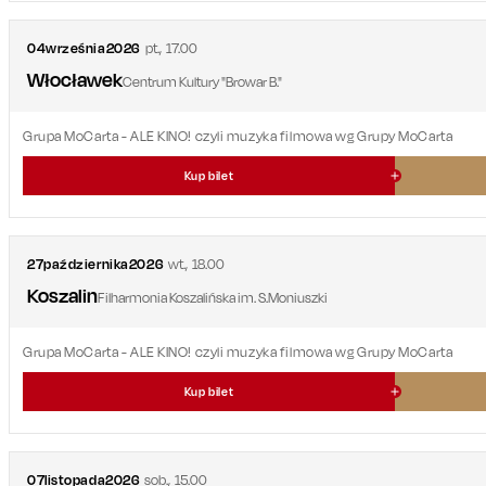
04
września
2026
pt.
,
17.00
Włocławek
Centrum Kultury "Browar B."
Grupa MoCarta - ALE KINO! czyli muzyka filmowa wg Grupy MoCarta
Kup bilet
27
października
2026
wt.
,
18.00
Koszalin
Filharmonia Koszalińska im. S.Moniuszki
Grupa MoCarta - ALE KINO! czyli muzyka filmowa wg Grupy MoCarta
Kup bilet
07
listopada
2026
sob.
,
15.00