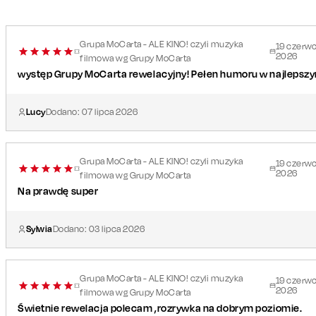
Grupa MoCarta - ALE KINO! czyli muzyka
19
czerw
2026
filmowa wg Grupy MoCarta
występ Grupy MoCarta rewelacyjny! Pełen humoru w najlepsz
Lucy
Dodano:
07
lipca
2026
Grupa MoCarta - ALE KINO! czyli muzyka
19
czerw
2026
filmowa wg Grupy MoCarta
Na prawdę super
Sylwia
Dodano:
03
lipca
2026
Grupa MoCarta - ALE KINO! czyli muzyka
19
czerw
2026
filmowa wg Grupy MoCarta
Świetnie rewelacja polecam ,rozrywka na dobrym poziomie.