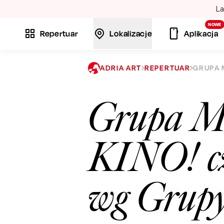
La
NOWE
Repertuar
Lokalizacje
Aplikacja
ADRIA ART
REPERTUAR
GRUPA 
Grupa M
KINO! cz
wg Grup