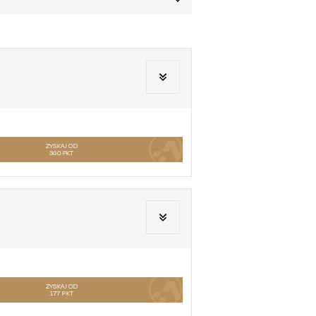
ZYSKAJ OD
360
PKT
ZYSKAJ OD
177
PKT