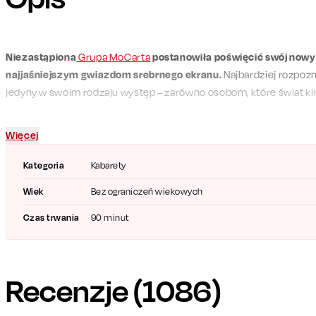
Niezastąpiona
Grupa MoCarta
postanowiła poświęcić swój nowy
najjaśniejszym gwiazdom srebrnego ekranu.
Najbardziej rozpoz
jedyny w swoim rodzaju występ – zarówno osobom, które świat kina
których nadal kryje on w sobie wiele tajemnic.
„ALE KINO!” to żar
przeboje muzyki filmowej, spotkania z Charliem Chaplinem, 
Więcej
aktorem, który jest największym przegranym światowego kina…
Kategoria
Kabarety
W programie
„ALE KINO!”
pojawią się niskobudżetowe efekty spec
Wiek
Bez ograniczeń wiekowych
superprodukcji, opowieść o historii filmu
, tańczący Lord Vader i
mistrzowskim poczuciem humoru Grupy MoCarta
–
Pawła Kowal
Czas trwania
90 minut
Sikorskiego
oraz
Filipa Jaślara
.
Zarezerwuj bilety na „ALE KINO!” i zanurz się w świat ulubionej m
Recenzje (
1086
)