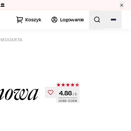
🏛️
Koszyk
Logowanie
Y MOCARTA
lmowa
4.86
/ 5
1086
OCEN