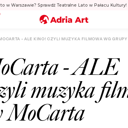
to w Warszawie? Sprawdź Teatralne Lato w Pałacu Kultury! 
Miasto
MOCARTA - ALE KINO! CZYLI MUZYKA FILMOWA WG GRUP
Kategoria
oCarta - ALE
Szukaj
yli muzyka fi
y MoCarta