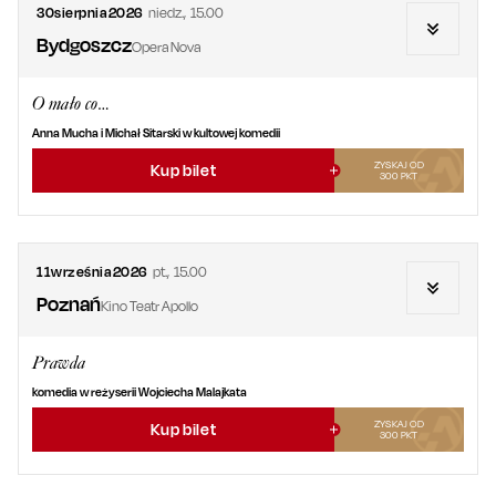
30
sierpnia
2026
niedz.
,
15.00
Bydgoszcz
Opera Nova
O mało co…
Anna Mucha i Michał Sitarski w kultowej komedii
ZYSKAJ OD
Kup bilet
300
PKT
11
września
2026
pt.
,
15.00
Poznań
Kino Teatr Apollo
Prawda
komedia w reżyserii Wojciecha Malajkata
ZYSKAJ OD
Kup bilet
300
PKT