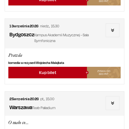
300
PKT
13
września
2026
niedz.
,
15.30
Bydgoszcz
Kampus Akademii Muzycznej - Sala
Symfoniczna
Prawda
komedia w reżyserii Wojciecha Malajkata
ZYSKAJ OD
Kup bilet
300
PKT
25
września
2026
pt.
,
15.00
Warszawa
Teatr Palladium
O mało co…