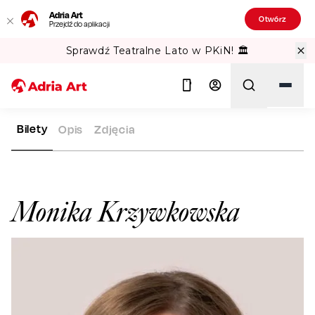
Adria Art
Otwórz
Przejdź do aplikacji
Sprawdź Teatralne Lato w PKiN! 🏛️
Bilety
Opis
Zdjęcia
ADRIA ART
ARTYŚCI
MONIKA KRZYWKOWSKA
Szukaj
Monika Krzywkowska