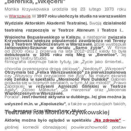
„Berenika, „Wkęceni”
Monika Krzywkowska urodziła się 23 lutego 1973 roku
w
Warszawie
. W
1997 roku ukończyła studia na warszawskim
Wydziale Aktorskim Akademii Teatralnej.
Swoją
działalność
teatralną rozpoczęła w Teatrze Ateneum i Teatrze im.
Wojciecha Bogusławskiego w Kaliszu
, a następnie
związała
Krzywkowska większą popularność zawdzięcza roli Teresy
się z Teatrem Współczesnym w Warszawie
, gdzie występuje
Jankowskiej-Szpunar w serialu „Samo życie”.
W filmie
od 2000 roku z przerwą na lata 2012−2017, kiedy to była
debiutowała w 1995 roku rolą Meg w „Berenice”.
Jej
aktorką Teatru Studio.
filmografia obejmuje takie tytuły, jak „Życie jako śmiertelna
choroba przenoszona drogą płciową”, „Niedosyt”, „Wkręceni”
Otrzymała też „Felixa Warszawskiego" za pierwszoplanową
czy „Wszyscy moi przyjaciele nie żyją”. Na małym ekranie
rolę żeńską w spektaklu „Moralność Pani Dulskiej"
Gabrieli
pojawiła się w licznych serialach, w tym „M jak miłość”, „Prawo
Zapolskiej
w reżyserii Agnieszki Glińskiej w Teatrze
Agaty”, „Ojciec Mateusz”, „Za marzenia” oraz „Mecenas
Współczesnym w Warszawie.
Porada”.
Jest również aktywna w dubbingu. Jej głos można ją
usłyszeć m.in. w „Kopciuszku”
, a także w produkcjach takich,
jak
Teatralne role Moniki Krzywkowskiej
„Avengers: Czas Ultrona” czy „Mulan”.
Aktorkę można było oglądać w spektaklu
„Na zdrowie”
–
głośnej komedii obnażającej powierzchowność postaw