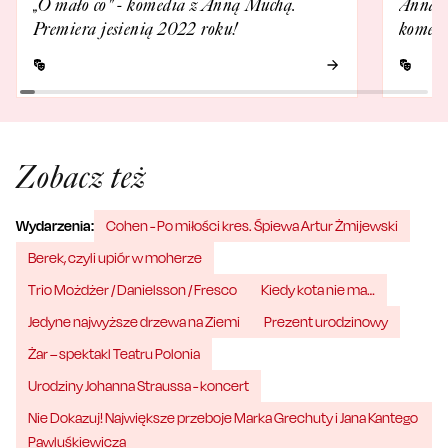
„O mało co" - komedia z Anną Muchą.
Anna M
Premiera jesienią 2022 roku!
komedi
Zobacz też
Wydarzenia:
Cohen - Po miłości kres. Śpiewa Artur Żmijewski
Berek, czyli upiór w moherze
Trio Możdżer / Danielsson / Fresco
Kiedy kota nie ma…
Jedyne najwyższe drzewa na Ziemi
Prezent urodzinowy
Żar – spektakl Teatru Polonia
Urodziny Johanna Straussa - koncert
Nie Dokazuj! Największe przeboje Marka Grechuty i Jana Kantego
Pawluśkiewicza