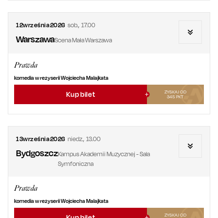
12
września
2026
sob.
,
17.00
Warszawa
Scena Mała Warszawa
Prawda
komedia w reżyserii Wojciecha Malajkata
ZYSKAJ OD
Kup bilet
345
PKT
13
września
2026
niedz.
,
13.00
Bydgoszcz
Kampus Akademii Muzycznej - Sala
Symfoniczna
Prawda
komedia w reżyserii Wojciecha Malajkata
ZYSKAJ OD
Kup bilet