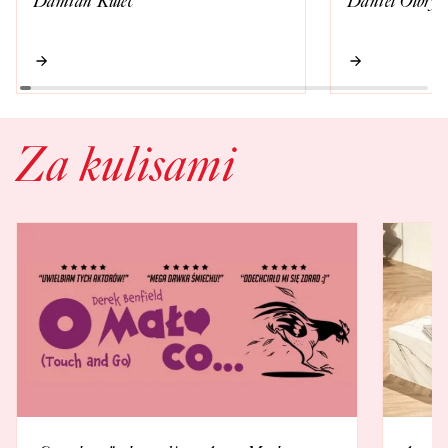
Damian Kulec
Daniel Olbryc
Za kulisami