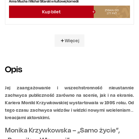
Anna Mucha i Michał Sitarski w kultowej komedii
ZYSKAJ OD
Kup bilet
177
PKT
Więcej
Opis
Jej zaangażowanie i wszechstronność nieustannie
zachwyca publiczność zarówno na scenie, jak i na ekranie.
Kariera Moniki Krzywkowskiej wystartowała w 1995 roku. Od
tego czasu zachwyca widzów i widzki nowymi wcieleniami i
kreacjami aktorskimi.
Monika Krzywkowska – „Samo życie”,