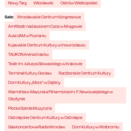
Nowy Targ
Włocławek
Ostrów Wielkopolski
Sale:
Wrocławskie Centrum Kongresowe
Amfiteatr nad jeziorem Czos w Mrągowie
Aula UAM w Poznaniu
Kujawskie Centrum Kultury w Inowrocławiu
TAURON Arena Kraków
Teatr im. Juliusza Słowackiego w Krakowie
Terminal Kultury Gocław
Raciborskie Centrum Kultury
Dom Kultury „Mors” w Dębicy
Warmińsko-Mazurska Filharmonia im. F. Nowowiejskiego w
Olsztynie
Płocka Szkoła Muzyczna
Ostrołęckie Centrum Kultury w Ostrołęce
Sala koncertowa Radia Wrocław
Dom Kultury w Wolbromiu