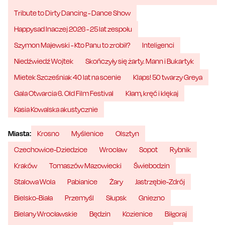
Tribute to Dirty Dancing - Dance Show
Happysad Inaczej 2026 - 25 lat zespołu
Szymon Majewski - Kto Panu to zrobił?
Inteligenci
Niedźwiedź Wojtek
Skończyły się żarty. Mann i Bukartyk
Mietek Szcześniak 40 lat na scenie
Klaps! 50 twarzy Greya
Gala Otwarcia 6. Old Film Festival
Kłam, kręć i klękaj
Kasia Kowalska akustycznie
Miasta:
Krosno
Myślenice
Olsztyn
Czechowice-Dziedzice
Wrocław
Sopot
Rybnik
Kraków
Tomaszów Mazowiecki
Świebodzin
Stalowa Wola
Pabianice
Żary
Jastrzębie-Zdrój
Bielsko-Biała
Przemyśl
Słupsk
Gniezno
Bielany Wrocławskie
Będzin
Kozienice
Biłgoraj