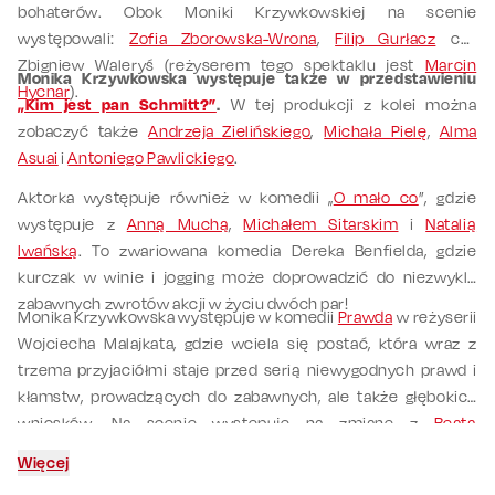
bohaterów. Obok Moniki Krzywkowskiej na scenie
występowali:
Zofia Zborowska-Wrona
,
Filip Gurłacz
czy
Zbigniew Waleryś (reżyserem tego spektaklu jest
Marcin
Monika Krzywkowska występuje także w przedstawieniu
Hycnar
).
„Kim jest pan Schmitt?”
.
W tej produkcji z kolei można
zobaczyć także
Andrzeja Zielińskiego
,
Michała Pielę
,
Alma
Asuai
i
Antoniego Pawlickiego
.
Aktorka występuje również w komedii „
O mało co
”, gdzie
występuje z
Anną Muchą
,
Michałem Sitarskim
i
Natalią
Iwańską
. To zwariowana komedia Dereka Benfielda, gdzie
kurczak w winie i jogging może doprowadzić do niezwykle
zabawnych zwrotów akcji w życiu dwóch par!
Monika Krzywkowska występuje w komedii
Prawda
w reżyserii
Wojciecha Malajkata, gdzie wciela się postać, która wraz z
trzema przyjaciółmi staje przed serią niewygodnych prawd i
kłamstw, prowadzących do zabawnych, ale także głębokich
wniosków. Na scenie występuje na zmianę z
Beatą
Ścibakówną
oraz z
Martą Żmudą-Trzebiatowską
, co dodaje
Więcej
spektaklowi dodatkowej dynamiki i różnorodności w kreacji