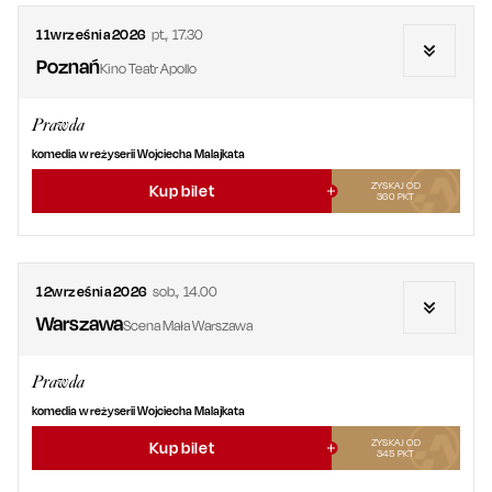
11
września
2026
pt.
,
17.30
Poznań
Kino Teatr Apollo
Prawda
komedia w reżyserii Wojciecha Malajkata
ZYSKAJ OD
Kup bilet
360
PKT
12
września
2026
sob.
,
14.00
Warszawa
Scena Mała Warszawa
Prawda
komedia w reżyserii Wojciecha Malajkata
ZYSKAJ OD
Kup bilet
345
PKT