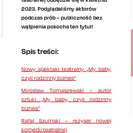
2023. Podglądaliśmy aktorów
podczas prób – publiczność bez
wątpienia pokocha ten tytuł!
Spis treści:
Nowy spektakl teatralny „My baby,
czyli rodzinny biznes”
Mirosław Tomaszewski – autor
sztuki „My baby, czyli rodzinny
biznes”
Rafał Szumski – reżyser nowej
komedii teatralnej