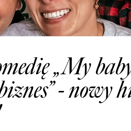
medię „My baby,
biznes” - nowy h
!