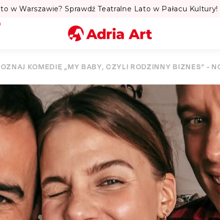
to w Warszawie? Sprawdź Teatralne Lato w Pałacu Kultury! 
Miasto
POZNAJ KOMEDIĘ „MY BABY, CZYLI RODZINNY BIZNES” - N
Kategoria
Szukaj