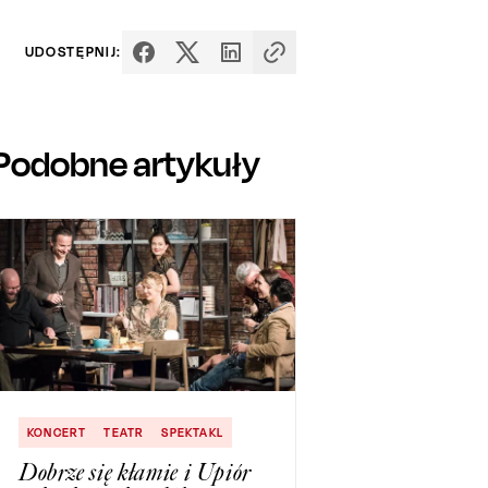
UDOSTĘPNIJ:
Podobne artykuły
KONCERT
TEATR
SPEKTAKL
Dobrze się kłamie i Upiór