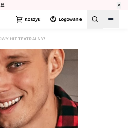
🏛️
Koszyk
Logowanie
OWY HIT TEATRALNY!