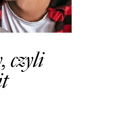
 czyli
it