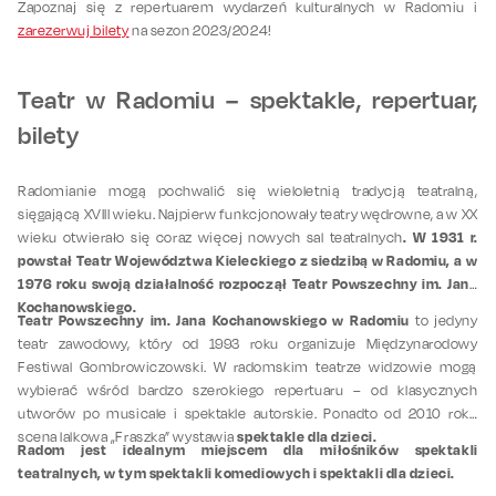
Zapoznaj się z repertuarem wydarzeń kulturalnych w Radomiu i
zarezerwuj bilety
na sezon 2023/2024!
Teatr w Radomiu – spektakle, repertuar,
bilety
Radomianie mogą pochwalić się wieloletnią tradycją teatralną,
sięgającą XVIII wieku. Najpierw funkcjonowały teatry wędrowne, a w XX
. W 1931 r.
wieku otwierało się coraz więcej nowych sal teatralnych
powstał Teatr Województwa Kieleckiego z siedzibą w Radomiu, a w
1976 roku swoją działalność rozpoczął Teatr Powszechny im. Jana
Kochanowskiego.
Teatr Powszechny im. Jana Kochanowskiego w Radomiu
to jedyny
teatr zawodowy, który od 1993 roku organizuje Międzynarodowy
Festiwal Gombrowiczowski. W radomskim teatrze widzowie mogą
wybierać wśród bardzo szerokiego repertuaru – od klasycznych
utworów po musicale i spektakle autorskie. Ponadto od 2010 roku
spektakle dla dzieci.
scena lalkowa „Fraszka” wystawia
Radom jest idealnym miejscem dla miłośników spektakli
teatralnych, w tym spektakli komediowych i spektakli dla dzieci.