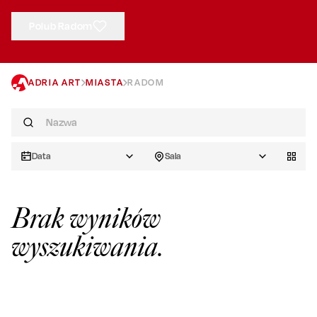
Polub Radom
ADRIA ART
MIASTA
RADOM
Data
Sala
Brak wyników
wyszukiwania.