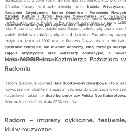
przyjeżdżający z całej Polski, ale również zza granicy. Przy Miejskim
Kuźnia Artystyczna,
Ośrodku Kultury Amfiteatr działają także
Kawiarnia Artystyczna, Scena Obozisko i Pracownia Nowych
Ośrodek Kultury i Sztuki Resursa Obywatelska
jest najstarszą
Mediów.
koncertów i
Zróżnicowana oferta trafi zarówno do fanów
instytucją kultury w Radomiu. Pierwszych gości skupiała już w 1829
spektakli teatralnych, jak i wystaw oraz imprez tanecznych.
roku. Przez długi okres działalności Resursa pełniła rolę teatru, a po II
wojnie światowej mieściły się w niej dwa kina. Pod obecną nazwą
instytucja działa od 1999 roku, a Resursa Obywatelska to nie tylko
spektakle teatralne, ale również koncerty, kino, różnego rodzaju
zajęcia artystyczne oraz warsztaty edukacyjne, a nawet
Hala MOSiR im. Kazimierza Paździora w
przestrzeń wystawiennicza.
Radomiu
Halą Sportowo-Widowiskową
Radom dysponuje również
, która jest
nowoczesnym obiektem służącym również do organizacji wydarzeń
duże koncerty czy Polska Noc Kabaretowa.
kulturalnych, takich jak
Hala może pomieścić około 2500 widzów.
Radom – imprezy cykliczne, festiwale,
kluby muzyczne