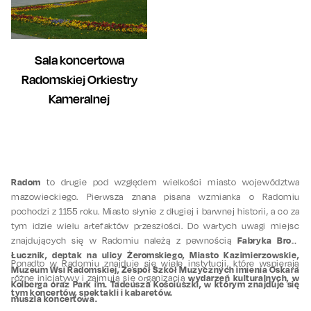
Sala koncertowa
Radomskiej Orkiestry
Kameralnej
Radom
to drugie pod względem wielkości miasto województwa
mazowieckiego. Pierwsza znana pisana wzmianka o Radomiu
pochodzi z 1155 roku. Miasto słynie z długiej i barwnej historii, a co za
tym idzie wielu artefaktów przeszłości. Do wartych uwagi miejsc
Fabryka Broni
znajdujących się w Radomiu należą z pewnością
Łucznik, deptak na ulicy Żeromskiego, Miasto Kazimierzowskie,
Ponadto w Radomiu znajduje się wiele instytucji, które wspierają
Muzeum Wsi Radomskiej, Zespół Szkół Muzycznych imienia Oskara
wydarzeń kulturalnych, w
różne inicjatywy i zajmują się organizacją
Kolberga oraz Park im. Tadeusza Kościuszki, w którym znajduje się
tym koncertów, spektakli i kabaretów.
muszla koncertowa.