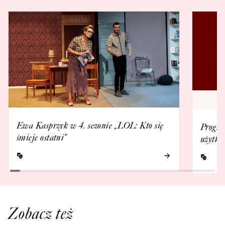
Ewa Kasprzyk w 4. sezonie „LOL: Kto się
Progra
śmieje ostatni”
użytko
Zobacz też