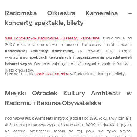
Radomska Orkiestra Kameralna –
koncerty, spektakle, bilety
Sala koncertowa Radomskiej Orkiestry Kameralnej
funkcjonuje od
2007 roku. Jest ona stałym miejscem koncertów i prób zespołu
Radomskiej Orkiestry Kameralnej
, ale również salą służącą
spektakli teatralnych i organizowania przedstawień
wystawianiu
kabaretowych.
Orkiestra zajmuje się także organizowaniem festiwali
oraz konkursów.
Sprawdź na jakie
spektakle teatralne
w Radomiu są dostępne bilety!
Miejski Ośrodek Kultury Amfiteatr w
Radomiu i Resursa Obywatelska
MOK Amfiteatr
Pod nazwą
instytucja działa od 1995 roku, a wyróżnia ją
duża scena plenerowa, wyposażona w dach i 6000 miejsc siedzących.
Na scenie Amfiteatru gościli do tej pory nie tylko artyści