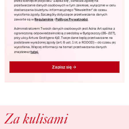
przez kliknięcie przycisku "Zapisz się", oznacza zgodę na
przetwarzanie danych osobowych w tym zakresie, wyłącznie w celu
dostarczania biuletynu informacyjnego "Newsletter" do czasu
wycofania zgody. Szczegóły dotyczące przetwarzania danych
Regulaminie
Polityce Prywatności
zawarte są w
i
.
Administratorem Twoich danych osobowych jest Adria Art spółka z
ograniczoną odpowiedzialnością z siedzibą w Bydgoszczy (85- 227),
przy ulicy Artura Grottgera 4/2. Twoje dane będą przetwarzane na
podstawie wyrażonej zgody (art. 6 ust. 1 lit. a RODOD) – do czasu jej
wycofania. Więcej informacji na temat przetwarzania danych
tutaj.
znajdziesz
Zapisz się
Za kulisami