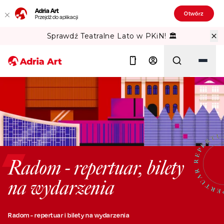
Adria Art
Otwórz
Przejdź do aplikacji
Sprawdź Teatralne Lato w PKiN! 🏛️
Szukaj
Radom - repertuar, bilety
na wydarzenia
Radom - repertuar i bilety na wydarzenia