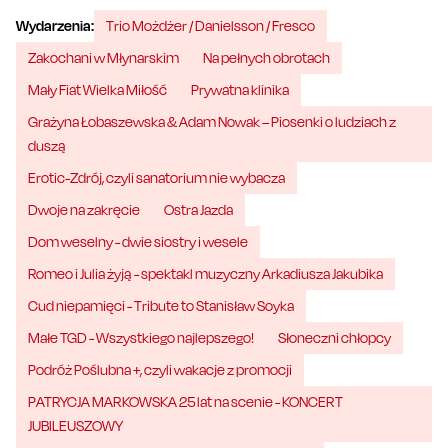
Wydarzenia:
Trio Możdżer / Danielsson / Fresco
Zakochani w Młynarskim
Na pełnych obrotach
Mały Fiat Wielka Miłość
Prywatna klinika
Grażyna Łobaszewska & Adam Nowak – Piosenki o ludziach z
duszą
Erotic-Zdrój, czyli sanatorium nie wybacza
Dwoje na zakręcie
Ostra Jazda
Dom weselny - dwie siostry i wesele
Romeo i Julia żyją - spektakl muzyczny Arkadiusza Jakubika
Cud niepamięci - Tribute to Stanisław Soyka
Małe TGD - Wszystkiego najlepszego!
Słoneczni chłopcy
Podróż Poślubna +, czyli wakacje z promocji
PATRYCJA MARKOWSKA 25 lat na scenie - KONCERT
JUBILEUSZOWY