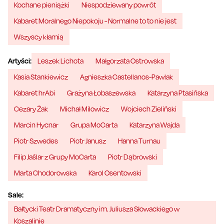
Kochane pieniążki
Niespodziewany powrót
Kabaret Moralnego Niepokoju - Normalne to to nie jest
Wszyscy kłamią
Artyści:
Leszek Lichota
Małgorzata Ostrowska
Kasia Stankiewicz
Agnieszka Castellanos-Pawlak
Kabaret hrAbi
Grażyna Łobaszewska
Katarzyna Ptasińska
Cezary Żak
Michał Milowicz
Wojciech Zieliński
Marcin Hycnar
Grupa MoCarta
Katarzyna Wajda
Piotr Szwedes
Piotr Janusz
Hanna Turnau
Filip Jaślar z Grupy MoCarta
Piotr Dąbrowski
Marta Chodorowska
Karol Osentowski
Sale:
Bałtycki Teatr Dramatyczny im. Juliusza Słowackiego w
Koszalinie