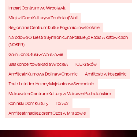
Impart Centrum we Wrocławiu
Miejski Dom Kultury w Zduńskiej Woli
Regionalne Centrum Kultur Pogranicza w Krośnie
Narodowa Orkiestra Symfoniczna Polskiego Radia w Katowicach
(NOSPR)
Garnizon Sztuki w Warszawie
Sala koncertowa Radia Wrocław
ICE Kraków
Amfiteatr Kumowa Dolina w Chełmie
Amfiteatr w Koszalinie
Teatr Letni im. Heleny Majdaniec w Szczecinie
Makowskie Centrum Kultury w Makowie Podhalańskim
Koniński Dom Kultury
Torwar
Amfiteatr nad jeziorem Czos w Mrągowie