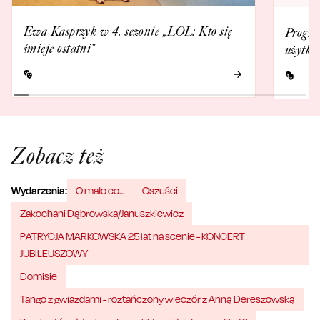
Ewa Kasprzyk w 4. sezonie „LOL: Kto się
Progra
śmieje ostatni”
użytko
Zobacz też
Wydarzenia:
O mało co…
Oszuści
Zakochani Dąbrowska/Januszkiewicz
PATRYCJA MARKOWSKA 25 lat na scenie - KONCERT
JUBILEUSZOWY
Domisie
Tango z gwiazdami - roztańczony wieczór z Anną Dereszowską