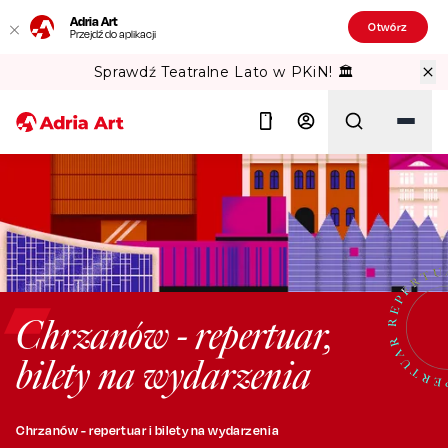
Adria Art
Otwórz
Przejdź do aplikacji
Sprawdź Teatralne Lato w PKiN! 🏛️
Szukaj
Chrzanów - repertuar,
bilety na wydarzenia
Chrzanów - repertuar i bilety na wydarzenia