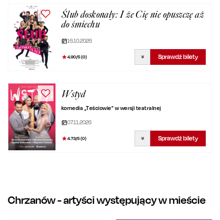
Ślub doskonały: I że Cię nie opuszczę aż
do śmiechu
16.10.2026
Sprawdź bilety
4.90
/5 (
0
)
Wstyd
komedia „Teściowie” w wersji teatralnej
07.11.2026
Sprawdź bilety
4.73
/5 (
0
)
Chrzanów
- artyści występujący w mieście