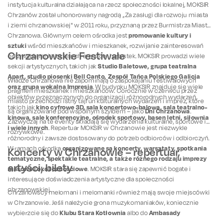
instytucja kulturalna działająca na rzecz społeczności lokalnej, MOKSIR
Chrzanów został uhonorowany nagrodą „Za zasługi dla rozwoju miasta
i ziemi chrzanowskiej" w 2011 roku, przyznaną przez Burmistrza Miasta
promowanie kultury i
Chrzanowa. Głównym celem ośrodka jest
sztuki
wśród mieszkańców i mieszkanek, rozwijanie zainteresowań
Chrzanowskie Festiwale
oraz wspieranie lokalnych artystów i artystek. MOKSIR prowadzi wiele
Studio Baletowe, grupa teatralna
sekcji artystycznych, takich jak
Apart, studio piosenki Bell Canto, Zespół Tańca Polskiego Galicja
Władze Chrzanowa nie zapominają o zaspokajaniu festiwalowych
oraz grupa wokalna Impresja
. W budynku MOKSIR znajduje się wiele
pragnień mieszkanek i mieszkańców. Corocznie w czerwcu przez
obiektów przeznaczonych do organizacji różnorodnych wydarzeń,
miasto przechodzi istny tajfun kulturalnych wydarzeń i imprez, które
kino cyfrowe 3D, sala koncertowo-balowa, sala teatralno-
takich jak
Dni Chrzanowa
są organizowane pod wspólnym szyldem – jako
.
kinowa, sale konferencyjne, ośrodek sportowy, basen letni, siłownia
Zazwyczaj na te eventy składają się wydarzenia kulturalne, sportowe i
i wiele innych
. Repertuar MOKSIR w Chrzanowie jest niezwykle
rozrywkowe.
różnorodny i zawsze dostosowany do potrzeb odbiorców i odbiorczyń.
organizowane są koncerty, warsztaty, spotkania
W ramach ośrodka
Koncerty w Chrzanowie – repertuar,
tematyczne, spektakle teatralne, a także różnego rodzaju imprezy
artyści, bilety
masowe i okolicznościowe
. MOKSIR stara się zapewnić bogate i
interesujące doświadczenia artystyczne dla społeczności
chrzanowskiej.
Chrzanowscy melomani i melomanki również mają swoje miejscówki
w Chrzanowie. Jeśli należycie grona muzykomaniaków, koniecznie
Klubu Stara Kotłownia
Ambasady
wybierzcie się do
albo do