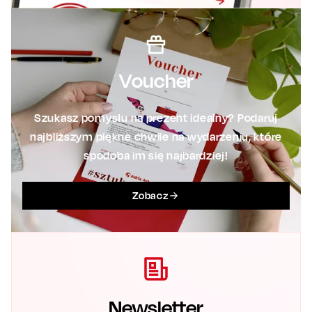
Voucher
Szukasz pomysłu na prezent idealny? Podaruj
najbliższym piękne chwile na wydarzeniu, które
spodoba im się najbardziej!
Zobacz
Newsletter