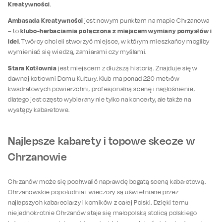
Kreatywności
.
Ambasada Kreatywności
jest nowym punktem na mapie Chrzanowa
klubo-herbaciarnia połączona z miejscem wymiany pomysłów i
– to
idei
. Twórcy chcieli stworzyć miejsce, w którym mieszkańcy mogliby
wymieniać się wiedzą, zamiarami czy myślami.
Stara Kotłownia
jest miejscem z dłuższą historią. Znajduje się w
dawnej kotłowni Domu Kultury. Klub ma ponad 220 metrów
kwadratowych powierzchni, profesjonalną scenę i nagłośnienie,
dlatego jest często wybierany nie tylko na koncerty, ale także na
występy kabaretowe.
Najlepsze kabarety i topowe skecze w
Chrzanowie
Chrzanów może się pochwalić naprawdę bogatą sceną kabaretową.
Chrzanowskie popołudnia i wieczory są uświetniane przez
najlepszych kabareciarzy i komików z całej Polski. Dzięki temu
niejednokrotnie Chrzanów staje się małopolską stolicą polskiego