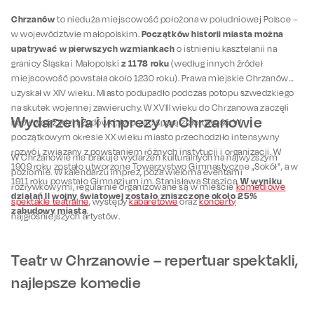
Chrzanów
to nieduża miejscowość położona w południowej Polsce –
Początków historii miasta można
w województwie małopolskim.
upatrywać w pierwszych wzmiankach
o istnieniu kasztelanii na
z 1178 roku
granicy Śląska i Małopolski
(według innych źródeł
miejscowość powstała około 1230 roku). Prawa miejskie Chrzanów
uzyskał w XIV wieku. Miasto podupadło podczas potopu szwedzkiego
na skutek wojennej zawieruchy. W XVIII wieku do Chrzanowa zaczęli
Wydarzenia i imprezy w Chrzanowie
napływać Żydzi i Żydówki, tworząc sporą zbiorowość. W
początkowym okresie XX wieku miasto przechodziło intensywny
rozwój, związany z powstaniem różnych instytucji i organizacji. W
W Chrzanowie nie brakuje wydarzeń kulturalnych na najwyższym
1909 roku zostało utworzone Towarzystwo Gimnastyczne „Sokół", a w
poziomie. W kalendarzu imprez, poza wieloma eventami
W wyniku
1911 roku powstało Gimnazjum im. Stanisława Staszica.
rozrywkowymi, regularnie organizowane są w mieście
komediowe
działań II wojny światowej zostało zniszczone około 25%
spektakle teatralne
, występy
kabaretowe
oraz
koncerty
zabudowy miasta
.
najgłośniejszych artystów.
Teatr w Chrzanowie – repertuar spektakli,
najlepsze komedie