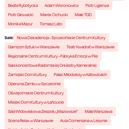
Beata Rybotycka
Adam Woronowicz
Piotr Ligienza
Piotr Głowacki
Marek Cichucki
Małe TGD
Monika Mazur
Tomasz Lato
Sale:
Nowa Dekadencja - Szczecińskie Centrum Kultury
Garnizon Sztuki w Warszawie
Teatr Kwadrat w Warszawie
Regionalne Centrum Kultury - Fabryka Emocji w Pile
Sala koncertowa Radomskiej Orkiestry Kameralnej
Zamojski Dom Kultury
Pałac Młodzieży w Katowicach
Opera na Zamku w Szczecinie
Oświęcimskie Centrum Kultury
Miejski Dom Kultury w Łańcucie
Sala Widowiskowa Zespołu „Mazowsze”
Mała Warszawa
Scena Relax w Warszawie
Aula Comeniana w Lesznie