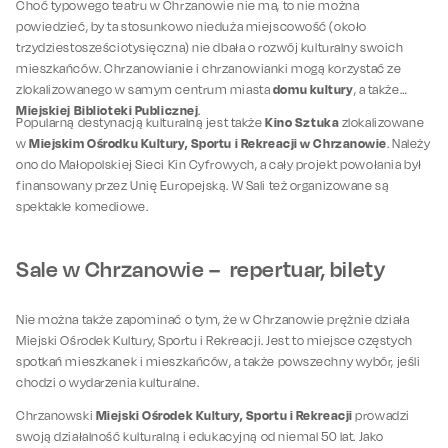
Choć typowego teatru w Chrzanowie nie ma, to nie można
powiedzieć, by ta stosunkowo nieduża miejscowość (około
trzydziestosześciotysięczna) nie dbała o rozwój kulturalny swoich
mieszkańców. Chrzanowianie i chrzanowianki mogą korzystać ze
domu kultury
zlokalizowanego w samym centrum miasta
, a także
Miejskiej Biblioteki Publicznej
.
Kino Sztuka
Popularną destynacją kulturalną jest także
zlokalizowane
Miejskim Ośrodku Kultury, Sportu i Rekreacji w Chrzanowie
w
. Należy
ono do Małopolskiej Sieci Kin Cyfrowych, a cały projekt powołania był
finansowany przez Unię Europejską. W Sali też organizowane są
spektakle komediowe.
Sale w Chrzanowie – repertuar, bilety
Nie można także zapominać o tym, że w Chrzanowie prężnie działa
Miejski Ośrodek Kultury, Sportu i Rekreacji. Jest to miejsce częstych
spotkań mieszkanek i mieszkańców, a także powszechny wybór, jeśli
chodzi o wydarzenia kulturalne.
Miejski Ośrodek Kultury, Sportu i Rekreacji
Chrzanowski
prowadzi
swoją działalność kulturalną i edukacyjną od niemal 50 lat. Jako