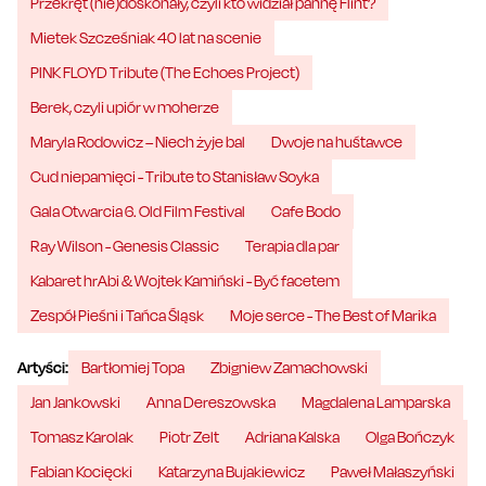
Przekręt (nie)doskonały, czyli kto widział pannę Flint?
Mietek Szcześniak 40 lat na scenie
PINK FLOYD Tribute (The Echoes Project)
Berek, czyli upiór w moherze
Maryla Rodowicz – Niech żyje bal
Dwoje na huśtawce
Cud niepamięci - Tribute to Stanisław Soyka
Gala Otwarcia 6. Old Film Festival
Cafe Bodo
Ray Wilson - Genesis Classic
Terapia dla par
Kabaret hrAbi & Wojtek Kamiński - Być facetem
Zespół Pieśni i Tańca Śląsk
Moje serce - The Best of Marika
Artyści:
Bartłomiej Topa
Zbigniew Zamachowski
Jan Jankowski
Anna Dereszowska
Magdalena Lamparska
Tomasz Karolak
Piotr Zelt
Adriana Kalska
Olga Bończyk
Fabian Kocięcki
Katarzyna Bujakiewicz
Paweł Małaszyński