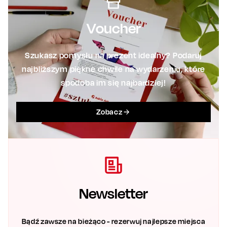
Voucher
Szukasz pomysłu na prezent idealny? Podaruj
najbliższym piękne chwile na wydarzeniu, które
spodoba im się najbardziej!
Zobacz
Newsletter
Bądź zawsze na bieżąco - rezerwuj najlepsze miejsca