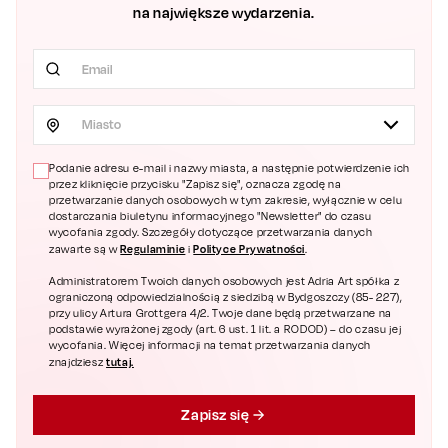
na największe wydarzenia.
Miasto
Podanie adresu e-mail i nazwy miasta, a następnie potwierdzenie ich
przez kliknięcie przycisku "Zapisz się", oznacza zgodę na
przetwarzanie danych osobowych w tym zakresie, wyłącznie w celu
dostarczania biuletynu informacyjnego "Newsletter" do czasu
wycofania zgody. Szczegóły dotyczące przetwarzania danych
Regulaminie
Polityce Prywatności
zawarte są w
i
.
Administratorem Twoich danych osobowych jest Adria Art spółka z
ograniczoną odpowiedzialnością z siedzibą w Bydgoszczy (85- 227),
przy ulicy Artura Grottgera 4/2. Twoje dane będą przetwarzane na
podstawie wyrażonej zgody (art. 6 ust. 1 lit. a RODOD) – do czasu jej
wycofania. Więcej informacji na temat przetwarzania danych
tutaj.
znajdziesz
Zapisz się