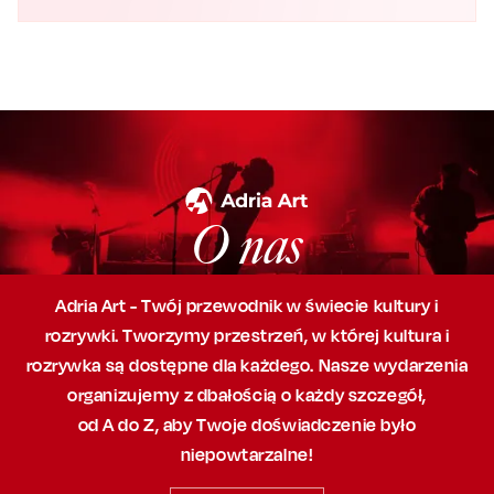
O nas
Adria Art - Twój przewodnik w świecie kultury i
rozrywki. Tworzymy przestrzeń,
w której
kultura i
rozrywka są dostępne dla każdego. Nasze wydarzenia
organizujemy
z dbałością
o każdy szczegół,
od A do Z, aby
Twoje doświadczenie było
niepowtarzalne!