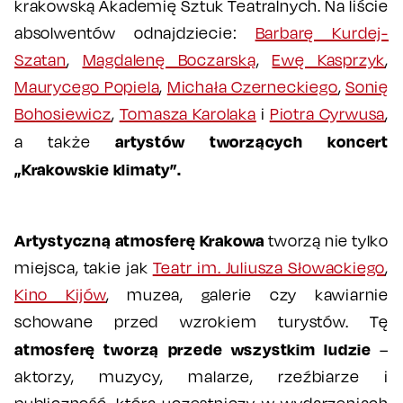
krakowską Akademię Sztuk Teatralnych. Na liście
absolwentów odnajdziecie:
Barbarę Kurdej-
Szatan
,
Magdalenę Boczarską
,
Ewę Kasprzyk
,
Maurycego Popiela
,
Michała Czerneckiego
,
Sonię
Bohosiewicz
,
Tomasza Karolaka
i
Piotra Cyrwusa
,
artystów tworzących koncert
a także
„Krakowskie klimaty”.
Artystyczną atmosferę Krakowa
tworzą nie tylko
miejsca, takie jak
Teatr im. Juliusza Słowackiego
,
Kino Kijów
, muzea, galerie czy kawiarnie
schowane przed wzrokiem turystów. Tę
atmosferę tworzą przede wszystkim ludzie
–
aktorzy, muzycy, malarze, rzeźbiarze i