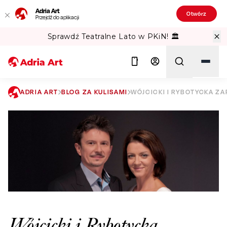
Adria Art
Otwórz
Przejdź do aplikacji
Sprawdź Teatralne Lato w PKiN! 🏛️
ADRIA ART
BLOG ZA KULISAMI
WÓJCICKI I RYBOTYCKA Z
Szukaj
Wójcicki i Rybotycka