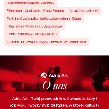
Sala koncertowa Radia Wrocław
Filharmonia Opolska im. Józefa Elsnera
Atlas Arena w Łodzi
Teatr im. Cypriana Kamila Norwida w Jeleniej Górze
Filharmonia Pomorska w Bydgoszczy
Centrum Kultury i Sztuki w Kaliszu
Teatr im. Juliusza Osterwy w Gorzowie Wielkopolskim
O nas
Adria Art - Twój przewodnik w świecie kultury i
rozrywki. Tworzymy przestrzeń,
w której
kultura i