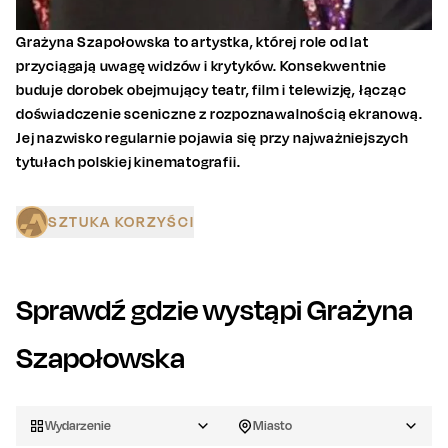
Grażyna Szapołowska to artystka, której role od lat
przyciągają uwagę widzów i krytyków. Konsekwentnie
buduje dorobek obejmujący teatr, film i telewizję, łącząc
doświadczenie sceniczne z rozpoznawalnością ekranową.
Jej nazwisko regularnie pojawia się przy najważniejszych
tytułach polskiej kinematografii.
SZTUKA KORZYŚCI
Sprawdź gdzie wystąpi
Grażyna
Szapołowska
Wydarzenie
Miasto