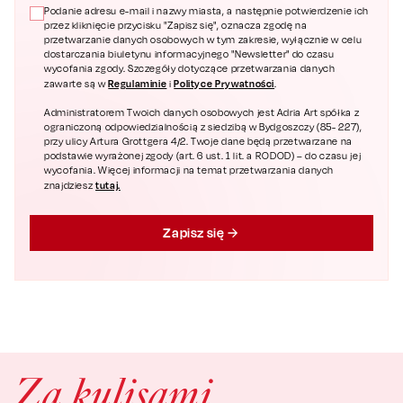
Podanie adresu e-mail i nazwy miasta, a następnie potwierdzenie ich
przez kliknięcie przycisku "Zapisz się", oznacza zgodę na
przetwarzanie danych osobowych w tym zakresie, wyłącznie w celu
dostarczania biuletynu informacyjnego "Newsletter" do czasu
wycofania zgody. Szczegóły dotyczące przetwarzania danych
Regulaminie
Polityce Prywatności
zawarte są w
i
.
Administratorem Twoich danych osobowych jest Adria Art spółka z
ograniczoną odpowiedzialnością z siedzibą w Bydgoszczy (85- 227),
przy ulicy Artura Grottgera 4/2. Twoje dane będą przetwarzane na
podstawie wyrażonej zgody (art. 6 ust. 1 lit. a RODOD) – do czasu jej
wycofania. Więcej informacji na temat przetwarzania danych
tutaj.
znajdziesz
Zapisz się
Za kulisami