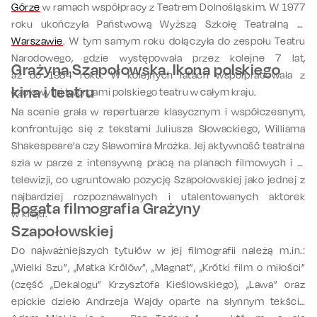
Górze
w ramach współpracy z Teatrem Dolnośląskim. W 1977
roku ukończyła Państwową Wyższą Szkołę Teatralną w
Warszawie
. W tym samym roku dołączyła do zespołu Teatru
Narodowego, gdzie występowała przez kolejne 7 lat,
Grażyna Szapołowska. Ikona polskiego
aż do 1984 roku. W kolejnych latach współpracowała z
kina i teatru
czołowymi twórcami polskiego teatru w całym kraju.
Na scenie grała w repertuarze klasycznym i współczesnym,
konfrontując się z tekstami Juliusza Słowackiego, Williama
Shakespeare’a czy Sławomira Mrożka. Jej aktywność teatralna
szła w parze z intensywną pracą na planach filmowych i w
telewizji, co ugruntowało pozycję Szapołowskiej jako jednej z
najbardziej rozpoznawalnych i utalentowanych aktorek
Bogata filmografia Grażyny
w kraju.
Szapołowskiej
Do najważniejszych tytułów w jej filmografii należą m.in.:
„Wielki Szu”, „Matka Królów”, „Magnat”, „Krótki film o miłości”
(część „Dekalogu” Krzysztofa Kieślowskiego), „Lawa” oraz
epickie dzieło Andrzeja Wajdy oparte na słynnym tekście