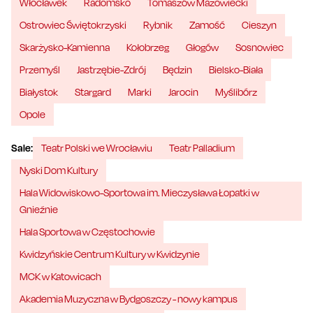
Włocławek
Radomsko
Tomaszów Mazowiecki
Ostrowiec Świętokrzyski
Rybnik
Zamość
Cieszyn
Skarżysko-Kamienna
Kołobrzeg
Głogów
Sosnowiec
Przemyśl
Jastrzębie-Zdrój
Będzin
Bielsko-Biała
Białystok
Stargard
Marki
Jarocin
Myślibórz
Opole
Sale:
Teatr Polski we Wrocławiu
Teatr Palladium
Nyski Dom Kultury
Hala Widowiskowo-Sportowa im. Mieczysława Łopatki w
Gnieźnie
Hala Sportowa w Częstochowie
Kwidzyńskie Centrum Kultury w Kwidzynie
MCK w Katowicach
Akademia Muzyczna w Bydgoszczy - nowy kampus