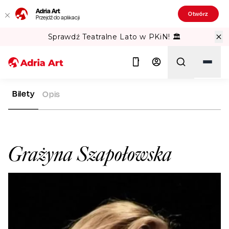
Adria Art
Otwórz
Przejdź do aplikacji
Sprawdź Teatralne Lato w PKiN! 🏛️
Bilety
Opis
ADRIA ART
ARTYŚCI
GRAŻYNA SZAPOŁOWSKA
Szukaj
Grażyna Szapołowska