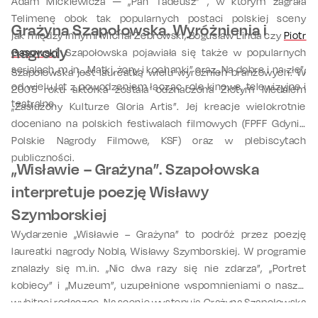
Adam Mickiewicza ─ „Pan Tadeusz” , w którym zagrała
Telimenę obok tak popularnych postaci polskiej sceny
Grażyna Szapołowska. Wyróżnienia i
jak między innymi Michał Żebrowski, Bogusław Linda czy
Piotr
nagrody
Gąsowski
. Szapołowska pojawiała się także w popularnych
serialach, m.in. „Matki, żony i kochanki” oraz „Na dobre i na złe”,
Szapołowska jest laureatką wielu wyróżnień branżowych. W
od wielu lat z powodzeniem łącząc role kinowe, telewizyjne i
2005 roku aktorka została odznaczona Złotym Medalem
teatralne.
„Zasłużony Kulturze Gloria Artis”. Jej kreacje wielokrotnie
doceniano na polskich festiwalach filmowych (FPFF Gdynia,
Polskie Nagrody Filmowe, KSF) oraz w plebiscytach
publiczności.
„Wisławie – Grażyna”. Szapołowska
interpretuje poezję Wisławy
Szymborskiej
Wydarzenie „Wisławie – Grażyna” to podróż przez poezję
laureatki nagrody Nobla, Wisławy Szymborskiej. W programie
znalazły się m.in. „Nic dwa razy się nie zdarza”, „Portret
kobiecy” i „Muzeum”, uzupełnione wspomnieniami o naszej
wybitnej rodaczce. Na scenie występują Grażyna Szapołowska