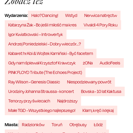
Zobacz też
Wydarzenia:
Halo? Dancing!
Wstyd
Nerwica natręctw
Katarzyna Żak - Bo jeśli miłość ma kres
Vivaldi 4 Pory Roku
Igor Kwiatkowski – Introwertyk
Andrzej Poniedzielski - Dobry wieczór...?
Kabaret hrAbi & Wojtek Kamiński - Być facetem
Gdy nam śpiewał Krzysztof Krawczyk
żONa
AudioFeels
PINK FLOYD Tribute (The Echoes Project)
Ray Wilson - Genesis Classic
Niespodziewany powrót
Urodziny Johanna Straussa - koncert
Bovska - 10 lat Kaktusa
Tenorzy przy świecach
Najdroższy
Małe TGD - Wszystkiego najlepszego!
Kłam, kręć i klękaj
Miasta:
Radzionków
Toruń
Otrębusy
Łódź