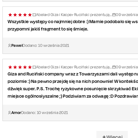
Abelard Giza i Kacper Ruciński prezentują...
09
września
Wszystkie występy co najmniej dobre :) Mamie podobało się wszy
przypomni jakiś fragment to się śmieje.
Paweł
Dodano:
10
września
2021
Abelard Giza i Kacper Ruciński prezentują...
09
września
Giza and Ruciński company wraz z Towarzyszami dali występ n
poziomie :) Na pewno przejdę się na nich ponownie! W kontekści
dźwięk super. P.S. Trochę ryzykowne posunięcie skrzykiwać Eki
miejsce ogólnosłyszalne ;) Podziwiam za odwagę :D Pozdrawiam
Amor
Dodano:
10
września
2021
Więcej