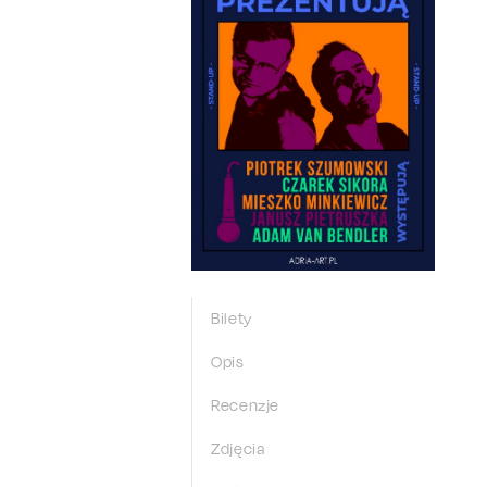
Bilety
Opis
Recenzje
Zdjęcia