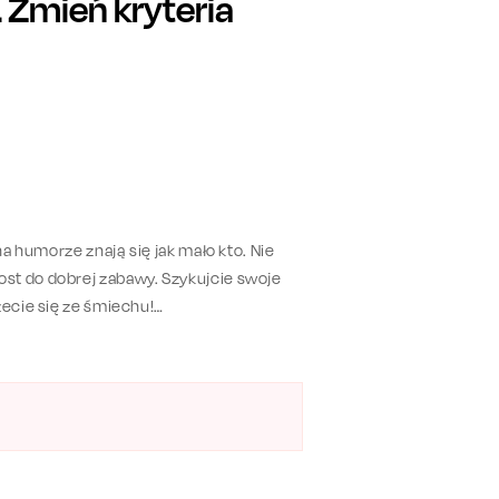
Zmień kryteria
na humorze znają się jak mało kto. Nie
st do dobrej zabawy. Szykujcie swoje
zecie się ze śmiechu!
miechu nigdy dość – czyli dla nas
onali komicy: Adam Van Bendler, Piotrek
a.
ych polskich stand-uperów! To co?