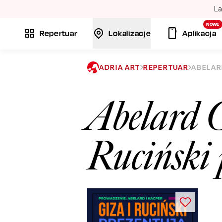
La
NOWE
Repertuar
Lokalizacje
Aplikacja
ADRIA ART
REPERTUAR
ABELARD
Abelard 
Ruciński 