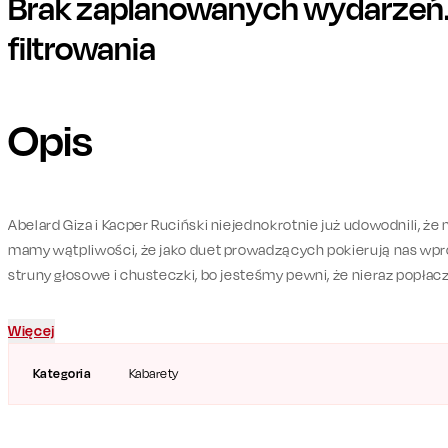
Brak zaplanowanych wydarzeń. 
filtrowania
Opis
Abelard Giza i Kacper Ruciński niejednokrotnie już udowodnili, że 
mamy wątpliwości, że jako duet prowadzących pokierują nas wpro
struny głosowe i chusteczki, bo jesteśmy pewni, że nieraz popłac
„Stand-up w plenerze” to propozycja na wieczór dla tych, którym ś
Więcej
wszystkich. Na scenie swoje najlepsze kawałki zaprezentują dosk
Szumowski, Mieszko Minkiewicz, Janusz Pietruszka i Cezary Sikor
Kategoria
Kabarety
Spędźcie z nami niezapomniany wieczór w towarzystwie najlepsz