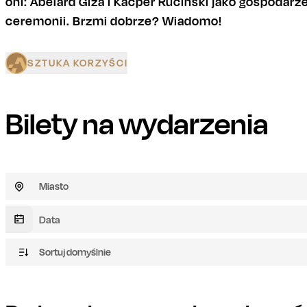
oni: Abelard Giza i Kacper Ruciński jako gospodar
ceremonii. Brzmi dobrze? Wiadomo!
SZTUKA KORZYŚCI
Bilety na wydarzenia
Miasto
Sortuj domyślnie