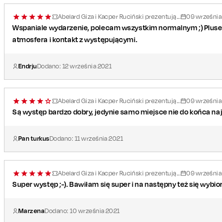
Abelard Giza i Kacper Ruciński prezentują...
09
września
Wspaniale wydarzenie, polecam wszystkim normalnym ;) Pluse
atmosfera i kontakt z występującymi.
Endrju
Dodano:
12
września
2021
Abelard Giza i Kacper Ruciński prezentują...
09
września
Są występ bardzo dobry, jedynie samo miejsce nie do końca naj
Pan turkus
Dodano:
11
września
2021
Abelard Giza i Kacper Ruciński prezentują...
09
września
Super występ ;-). Bawiłam się super i na następny też się wybio
Marzena
Dodano:
10
września
2021