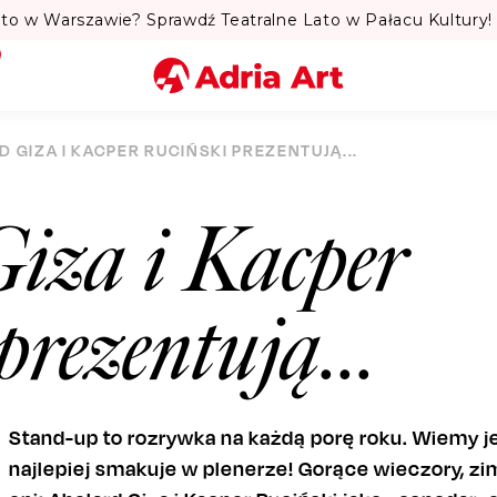
to w Warszawie? Sprawdź Teatralne Lato w Pałacu Kultury! 
Miasto
 GIZA I KACPER RUCIŃSKI PREZENTUJĄ...
Kategoria
Giza i Kacper
Szukaj
prezentują...
Stand-up to rozrywka na każdą porę roku. Wiemy j
najlepiej smakuje w plenerze! Gorące wieczory, zi