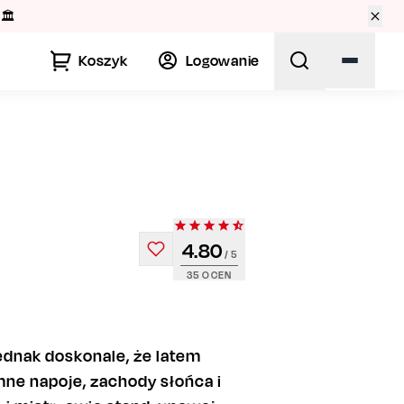
🏛️
Koszyk
Logowanie
4.80
/ 5
35
OCEN
ednak doskonale, że latem
mne napoje, zachody słońca i