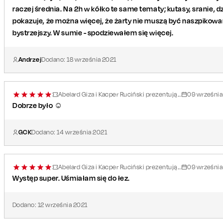
raczej średnia. Na 2h w kółko te same tematy; kutasy, sranie, dz
pokazuje, że można więcej, że żarty nie muszą być naszpikowa
bystrzejszy. W sumie - spodziewałem się więcej.
Andrzej
Dodano:
18
września
2021
Abelard Giza i Kacper Ruciński prezentują...
09
września
Dobrze było ☺️
GCK
Dodano:
14
września
2021
Abelard Giza i Kacper Ruciński prezentują...
09
września
Występ super. Uśmiałam się do łez.
Dodano:
12
września
2021