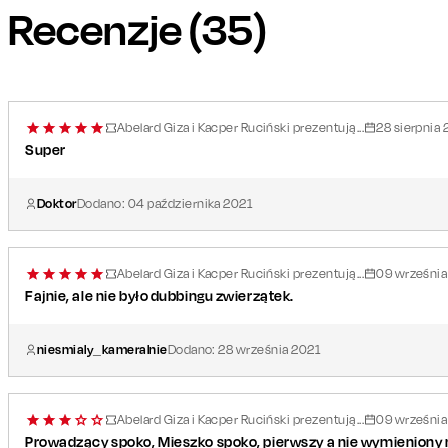
Widzimy się w plenerze?
Recenzje (
35
)
Abelard Giza i Kacper Ruciński prezentują...
28
sierpnia
Super
Doktor
Dodano:
04
października
2021
Abelard Giza i Kacper Ruciński prezentują...
09
września
Fajnie, ale nie było dubbingu zwierzątek.
niesmialy_kameralnie
Dodano:
28
września
2021
Abelard Giza i Kacper Ruciński prezentują...
09
września
Prowadzący spoko, Mieszko spoko, pierwszy a nie wymieniony n