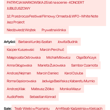
PATRYCJA MARKOWSKA 25 lat na scenie - KONCERT
JUBILEUSZOWY
12. Przeźrocza Festiwal Filmowy: Omasta & WFO - White Note
Jazz Project
Niedźwiedź Wojtek
Prywatna klinika
Artyści:
Barbara Kurdej-Szatan
Jowita Budnik
Kacper Kuszewski
Marcin Perchuć
Małgorzata Ostrowska
Michał Milowicz
Olga Bończyk
Anna Głogowska
Marieta Żukowska
Sambor Czarnota
Andrzej Nejman
Marcin Daniec
Karol Dziuba
Roma Gąsiorowska
Jadwiga Basińska z Kabaretu Mumio
Andrzej Kłak
Mateusz Ziółko
Monika Mazur
AudioFeels
Sebastian Konrad
Sale:
Teatr Wielki w Poznaniu
Amfiteatr Kadzielnia w Kielcach