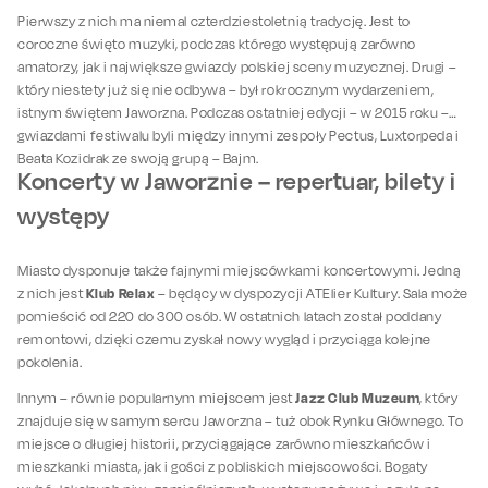
Pierwszy z nich ma niemal czterdziestoletnią tradycję. Jest to
coroczne święto muzyki, podczas którego występują zarówno
amatorzy, jak i największe gwiazdy polskiej sceny muzycznej. Drugi –
który niestety już się nie odbywa – był rokrocznym wydarzeniem,
istnym świętem Jaworzna. Podczas ostatniej edycji – w 2015 roku –
gwiazdami festiwalu byli między innymi zespoły Pectus, Luxtorpeda i
Beata Kozidrak ze swoją grupą – Bajm.
Koncerty w Jaworznie – repertuar, bilety i
występy
Miasto dysponuje także fajnymi miejscówkami koncertowymi. Jedną
Klub Relax
z nich jest
– będący w dyspozycji ATElier Kultury. Sala może
pomieścić od 220 do 300 osób. W ostatnich latach został poddany
remontowi, dzięki czemu zyskał nowy wygląd i przyciąga kolejne
pokolenia.
Jazz Club Muzeum
Innym – równie popularnym miejscem jest
, który
znajduje się w samym sercu Jaworzna – tuż obok Rynku Głównego. To
miejsce o długiej historii, przyciągające zarówno mieszkańców i
mieszkanki miasta, jak i gości z pobliskich miejscowości. Bogaty