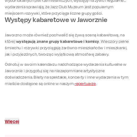
wybór lokalnych piw rzemieślniczych, występy na żywo i regularne
wydarzenia sprawiają, że Jazz Club Muzeum jest popularnym
miejscem rozrywki, które przyciąga liczne grupy gości.
Występy kabaretowe w Jaworznie
Jaworzno może również pochwalić się żywą sceną kabaretową, na
występują znane grupy kabaretowe i komicy
której
. Wieczory pełne
śmiechu i rozrywki przyciągają zarówno mieszkańców i mieszkanki,
jak i przyjezdnych, tworząc wyjątkową atmosferę zabawy.
Odnotuj w swoim kalendarzu nadchodzące wydarzenia kulturalne w
Jaworznie i przygotuj się na niezapomniane artystyczne
doświadczenia. Bilety na spektakle, koncerty i inne wydarzenia w tym
mieście dostępne są online w naszym
repertuarze
.
Więcej