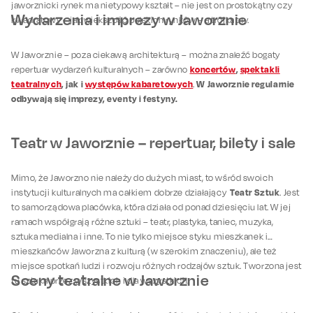
jaworznicki rynek ma nietypowy kształt – nie jest on prostokątny czy
Wydarzenia i imprezy w Jaworznie
kwadratowy – jak większość polskich rynków – a trójkątny.
W Jaworznie – poza ciekawą architekturą – można znaleźć bogaty
koncertów
,
spektakli
repertuar wydarzeń kulturalnych – zarówno
teatralnych
, jak i
występów kabaretowych
W Jaworznie regularnie
.
odbywają się imprezy, eventy i festyny.
Teatr w Jaworznie – repertuar, bilety i sale
Mimo, że Jaworzno nie należy do dużych miast, to wśród swoich
Teatr Sztuk
instytucji kulturalnych ma całkiem dobrze działający
. Jest
to samorządowa placówka, która działa od ponad dziesięciu lat. W jej
ramach współgrają różne sztuki – teatr, plastyka, taniec, muzyka,
sztuka medialna i inne. To nie tylko miejsce styku mieszkanek i
mieszkańców Jaworzna z kulturą (w szerokim znaczeniu), ale też
miejsce spotkań ludzi i rozwoju różnych rodzajów sztuk. Tworzona jest
Sceny teatralne w Jaworznie
tu sztuka przez wszystkich i dla wszystkich.