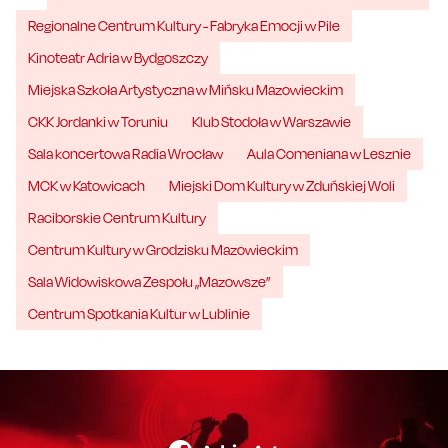
Regionalne Centrum Kultury - Fabryka Emocji w Pile
Kinoteatr Adria w Bydgoszczy
Miejska Szkoła Artystyczna w Mińsku Mazowieckim
CKK Jordanki w Toruniu
Klub Stodoła w Warszawie
Sala koncertowa Radia Wrocław
Aula Comeniana w Lesznie
MCK w Katowicach
Miejski Dom Kultury w Zduńskiej Woli
Raciborskie Centrum Kultury
Centrum Kultury w Grodzisku Mazowieckim
Sala Widowiskowa Zespołu „Mazowsze”
Centrum Spotkania Kultur w Lublinie