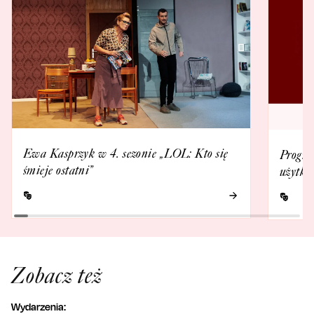
Ewa Kasprzyk w 4. sezonie „LOL: Kto się
Progra
śmieje ostatni”
użytko
Zobacz też
Wydarzenia: