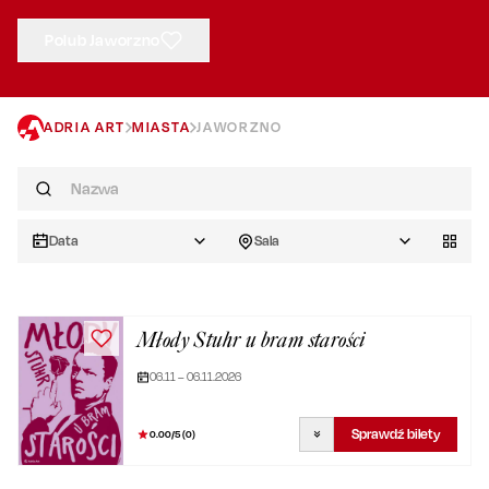
Polub Jaworzno
ADRIA ART
MIASTA
JAWORZNO
Data
Sala
Młody Stuhr u bram starości
06.11 – 06.11.2026
Sprawdź bilety
0.00
/5 (
0
)