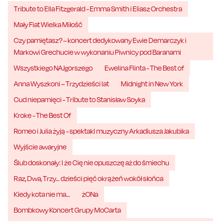
Tribute to Ella Fitzgerald - Emma Smith i Eliasz Orchestra
Mały Fiat Wielka Miłość
Czy pamiętasz? – koncert dedykowany Ewie Demarczyk i
Markowi Grechucie w wykonaniu Piwnicy pod Baranami
Wszystkiego NAJgorszego
Ewelina Flinta - The Best of
Anna Wyszkoni – Trzydzieści lat
Midnight in New York
Cud niepamięci - Tribute to Stanisław Soyka
Kroke - The Best Of
Romeo i Julia żyją - spektakl muzyczny Arkadiusza Jakubika
Wyjście awaryjne
Ślub doskonały: I że Cię nie opuszczę aż do śmiechu
Raz, Dwa, Trzy… dzieści pięć okrążeń wokół słońca
Kiedy kota nie ma…
żONa
Bombkowy Koncert Grupy MoCarta