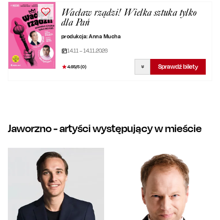
Wacław rządzi! Wielka sztuka tylko
dla Pań
produkcja: Anna Mucha
14.11 – 14.11.2026
Sprawdź bilety
4.65
/5 (
0
)
Jaworzno
- artyści występujący w mieście