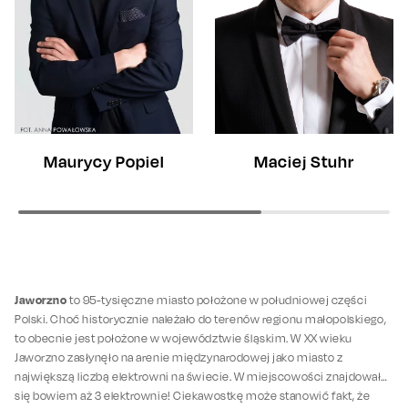
Maciej Stuhr
Maurycy Popiel
Jaworzno
to 95-tysięczne miasto położone w południowej części
Polski. Choć historycznie należało do terenów regionu małopolskiego,
to obecnie jest położone w województwie śląskim. W XX wieku
Jaworzno zasłynęło na arenie międzynarodowej jako miasto z
największą liczbą elektrowni na świecie. W miejscowości znajdowały
się bowiem aż 3 elektrownie! Ciekawostkę może stanowić fakt, że