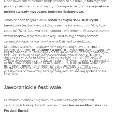
Choć Jaworzno to nieduża miejscowość, to nie brakuje tutaj wysokiej
największe
jakości przestrzeni scenicznych, które regularnie goszczą
polskie gwiazdy muzyczne, teatralne i kabaretowe
.
Młodzieżowym Domu Kultury im.
Jedną ze scen znajduje się w
Jaworzniaków
. Budynek, w którym się mieści jaworznicki MDK, liczy
sobie już 70 lat. Budowali go młodociani więźniowie. W początkowych
latach znajdował się tam Centralny Obóz Pracy, później domem
zarządzała kopalnia Komuna Paryska. Dziś jest to siedziba
Młodzieżowego Domu Kultury. MDK prężnie się rozwija, dbając o
ATElier Kultury
Drugim miejscem jest
. To nowa inicjatywa (powstała w
bogatą ofertę kulturalną dla jaworzan i jaworzanek. Jest wyposażony w
2021 roku), której celem jest prowadzenie działalności kulturalnej.
dużą salę z widownią, która może pomieścić niemal 400 osób. W
ATElier dysponuje trzema dużymi salami. Głównym celem działalności
ramach jaworzniańskiego MDK-u funkcjonuje także Teatr Oddzielny –
jest upowszechnianie kultury i sztuki, a także kształtowanie
działający od 2015 roku i pozwalający na realizację swoich pasji i
wrażliwości poznawczej i estetycznej jaworzniańskiej społeczności.
talentów.
Jaworznickie festiwale
W Jaworznie odbywa się również wiele ciekawych wydarzeń
Jeunesses Musicales
cyklicznych. Należą do nich między innymi
czy
Festiwal Energii
.