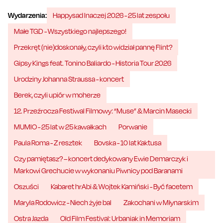
Wydarzenia:
Happysad Inaczej 2026 - 25 lat zespołu
Małe TGD - Wszystkiego najlepszego!
Przekręt (nie)doskonały, czyli kto widział pannę Flint?
Gipsy Kings feat. Tonino Baliardo - Historia Tour 2026
Urodziny Johanna Straussa - koncert
Berek, czyli upiór w moherze
12. Przeźrocza Festiwal Filmowy: “Muse” & Marcin Masecki
MUMIO - 25 lat w 25 kawałkach
Porwanie
Paula Roma - Z resztek
Bovska - 10 lat Kaktusa
Czy pamiętasz? – koncert dedykowany Ewie Demarczyk i
Markowi Grechucie w wykonaniu Piwnicy pod Baranami
Oszuści
Kabaret hrAbi & Wojtek Kamiński - Być facetem
Maryla Rodowicz - Niech żyje bal
Zakochani w Młynarskim
Ostra Jazda
Old Film Festival: Urbaniak in Memoriam