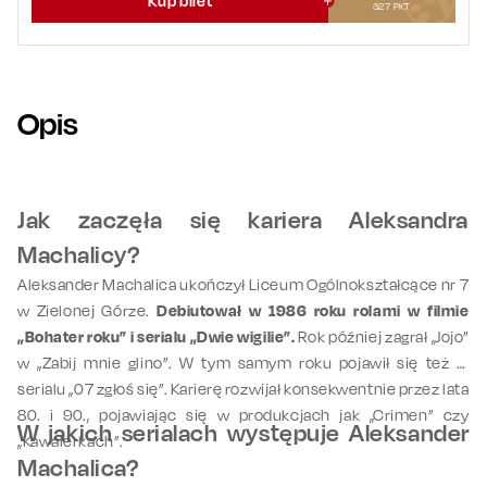
Kup bilet
327
PKT
Opis
Jak zaczęła się kariera Aleksandra
Machalicy?
Aleksander Machalica ukończył Liceum Ogólnokształcące nr 7
w Zielonej Górze.
Debiutował w 1986 roku rolami w filmie
„Bohater roku” i serialu „Dwie wigilie”.
Rok później zagrał „Jojo”
w „Zabij mnie glino”. W tym samym roku pojawił się też w
serialu „07 zgłoś się”. Karierę rozwijał konsekwentnie przez lata
80. i 90., pojawiając się w produkcjach jak „Crimen” czy
W jakich serialach występuje Aleksander
„Kawalerkach”.
Machalica?