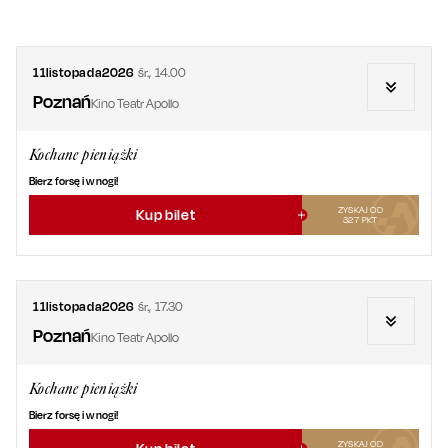
11
listopada
2026
śr.
,
14.00
Poznań
Kino Teatr Apollo
Kochane pieniążki
Bierz forsę i w nogi!
ZYSKAJ OD
Kup bilet
327
PKT
11
listopada
2026
śr.
,
17.30
Poznań
Kino Teatr Apollo
Kochane pieniążki
Bierz forsę i w nogi!
ZYSKAJ OD