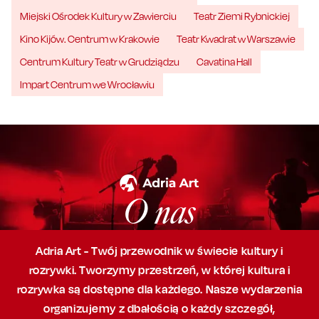
Miejski Ośrodek Kultury w Zawierciu
Teatr Ziemi Rybnickiej
Kino Kijów. Centrum w Krakowie
Teatr Kwadrat w Warszawie
Centrum Kultury Teatr w Grudziądzu
Cavatina Hall
Impart Centrum we Wrocławiu
O nas
Adria Art - Twój przewodnik w świecie kultury i
rozrywki. Tworzymy przestrzeń,
w której
kultura i
rozrywka są dostępne dla każdego. Nasze wydarzenia
organizujemy
z dbałością
o każdy szczegół,