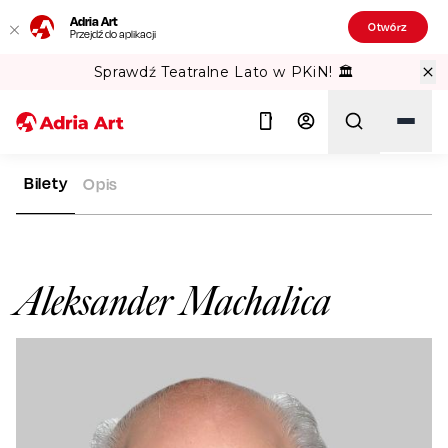
Adria Art
Otwórz
Przejdź do aplikacji
Sprawdź Teatralne Lato w PKiN! 🏛️
Bilety
Opis
ADRIA ART
ARTYŚCI
ALEKSANDER MACHALICA
Szukaj
Aleksander Machalica