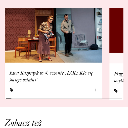
Ewa Kasprzyk w 4. sezonie „LOL: Kto się
Progra
śmieje ostatni”
użytko
Zobacz też