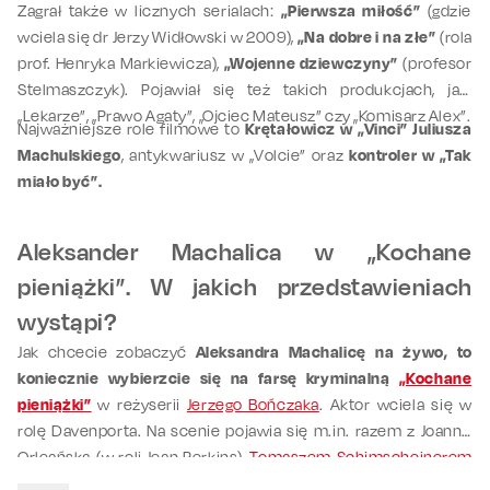
Zagrał także w licznych serialach:
„Pierwsza miłość”
(gdzie
wciela się dr Jerzy Widłowski w 2009),
„Na dobre i na złe”
(rola
prof. Henryka Markiewicza),
„Wojenne dziewczyny”
(profesor
Stelmaszczyk). Pojawiał się też takich produkcjach, jak:
„Lekarze”, „Prawo Agaty”, „Ojciec Mateusz” czy „Komisarz Alex”.
Najważniejsze role filmowe to
Krętałowicz w „Vinci” Juliusza
Machulskiego
, antykwariusz w „Volcie” oraz
kontroler w „Tak
miało być”.
Aleksander Machalica w „Kochane
pieniążki”. W jakich przedstawieniach
wystąpi?
Jak chcecie zobaczyć
Aleksandra Machalicę na żywo, to
koniecznie wybierzcie się na farsę kryminalną
„Kochane
pieniążki”
w reżyserii
Jerzego Bończaka
. Aktor wciela się w
rolę Davenporta. Na scenie pojawia się m.in. razem z Joanną
Orleańską (w roli Jean Perkins),
Tomaszem Schimscheinerem
(w roli Henry’ego Perkinsa) i
Marcinem Trońskim
(w roli Billa).