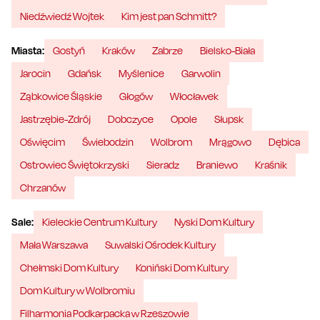
Niedźwiedź Wojtek
Kim jest pan Schmitt?
Miasta:
Gostyń
Kraków
Zabrze
Bielsko-Biała
Jarocin
Gdańsk
Myślenice
Garwolin
Ząbkowice Śląskie
Głogów
Włocławek
Jastrzębie-Zdrój
Dobczyce
Opole
Słupsk
Oświęcim
Świebodzin
Wolbrom
Mrągowo
Dębica
Ostrowiec Świętokrzyski
Sieradz
Braniewo
Kraśnik
Chrzanów
Sale:
Kieleckie Centrum Kultury
Nyski Dom Kultury
Mała Warszawa
Suwalski Ośrodek Kultury
Chełmski Dom Kultury
Koniński Dom Kultury
Dom Kultury w Wolbromiu
Filharmonia Podkarpacka w Rzeszowie