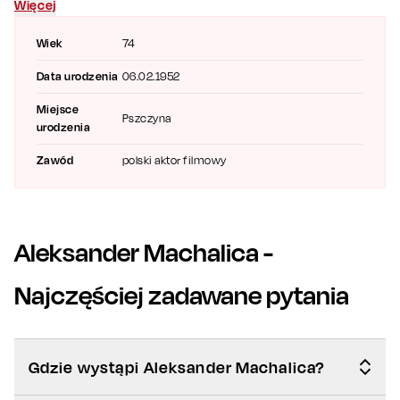
Więcej
Spektakl to r
ozbudowana intryga zgubionej teczki pieniędzy
prowadzi do komicznych nieporozumień z policjantami.
Wiek
74
Data urodzenia
06.02.1952
Miejsce
Pszczyna
urodzenia
Zawód
polski aktor filmowy
Aleksander Machalica
-
Najczęściej zadawane pytania
Gdzie wystąpi Aleksander Machalica?