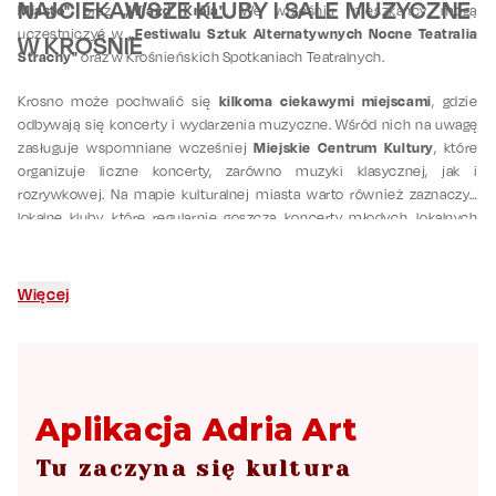
NAJCIEKAWSZE KLUBY I SALE MUZYCZNE
Miasto"
„Wjazd Króla"
oraz
. We wrześniu mieszkańcy mogą
„Festiwalu Sztuk Alternatywnych Nocne Teatralia
uczestniczyć w
W KROŚNIE
Strachy"
oraz w Krośnieńskich Spotkaniach Teatralnych.
kilkoma ciekawymi miejscami
Krosno może pochwalić się
, gdzie
odbywają się koncerty i wydarzenia muzyczne. Wśród nich na uwagę
Miejskie Centrum Kultury
zasługuje wspomniane wcześniej
, które
organizuje liczne koncerty, zarówno muzyki klasycznej, jak i
rozrywkowej. Na mapie kulturalnej miasta warto również zaznaczyć
lokalne kluby, które regularnie goszczą koncerty młodych, lokalnych
artystów.
Więcej
Aplikacja Adria Art
Tu zaczyna się kultura