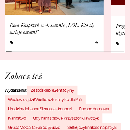
Ewa Kasprzyk w 4. sezonie „LOL: Kto się
Progra
śmieje ostatni”
użytko
Zobacz też
Wydarzenia:
Zespół Reprezentacyjny
Wacław rządzi! Wielka sztuka tylko dla Pań
Urodziny Johanna Straussa - koncert
Pomoc domowa
Kłamstwo
Gdy nam śpiewał Krzysztof Krawczyk
Grupa MoCarta wśród gwiazd
Selfie, czyli miłość na pstryk!