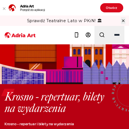
Adria Art
Otwórz
Przejdź do aplikacji
Sprawdź Teatralne Lato w PKiN! 🏛️
Szukaj
Krosno - repertuar, bilety
na wydarzenia
Krosno - repertuar i bilety na wydarzenia