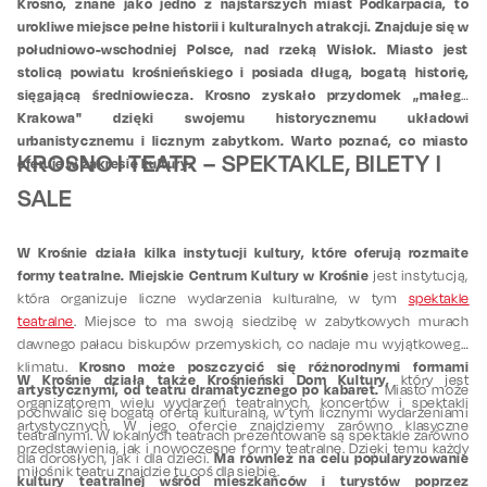
Krosno, znane jako jedno z najstarszych miast Podkarpacia, to
urokliwe miejsce pełne historii i kulturalnych atrakcji. Znajduje się w
południowo-wschodniej Polsce, nad rzeką Wisłok. Miasto jest
stolicą powiatu krośnieńskiego i posiada długą, bogatą historię,
sięgającą średniowiecza. Krosno zyskało przydomek „małego
Krakowa" dzięki swojemu historycznemu układowi
urbanistycznemu i licznym zabytkom. Warto poznać, co miasto
KROSNO I TEATR – SPEKTAKLE, BILETY I
oferuje w zakresie kultury.
SALE
W Krośnie działa kilka instytucji kultury, które oferują rozmaite
formy teatralne.
Miejskie Centrum Kultury w Krośnie
jest instytucją,
która organizuje liczne wydarzenia kulturalne, w tym
spektakle
teatralne
. Miejsce to ma swoją siedzibę w zabytkowych murach
dawnego pałacu biskupów przemyskich, co nadaje mu wyjątkowego
Krosno może poszczycić się różnorodnymi formami
klimatu.
W Krośnie działa także Krośnieński Dom Kultury,
który jest
artystycznymi, od teatru dramatycznego po kabaret.
Miasto może
organizatorem wielu wydarzeń teatralnych, koncertów i spektakli
pochwalić się bogatą ofertą kulturalną, w tym licznymi wydarzeniami
artystycznych. W jego ofercie znajdziemy zarówno klasyczne
teatralnymi. W lokalnych teatrach prezentowane są spektakle zarówno
przedstawienia, jak i nowoczesne formy teatralne. Dzięki temu każdy
Ma również na celu popularyzowanie
dla dorosłych, jak i dla dzieci.
miłośnik teatru znajdzie tu coś dla siebie.
kultury teatralnej wśród mieszkańców i turystów poprzez