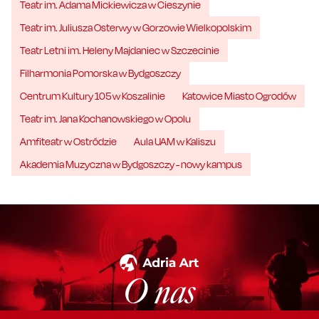
Teatr im. Adama Mickiewicza w Cieszynie
Teatr im. Juliusza Osterwy w Gorzowie Wielkopolskim
Teatr Letni im. Heleny Majdaniec w Szczecinie
Filharmonia Pomorska w Bydgoszczy
Centrum Kultury 105 w Koszalinie
Katowice Miasto Ogrodów
Teatr im. Jana Kochanowskiego w Opolu
Amfiteatr w Ostródzie
Aula UAM w Kaliszu
Akademia Muzyczna w Bydgoszczy - nowy kampus
O nas