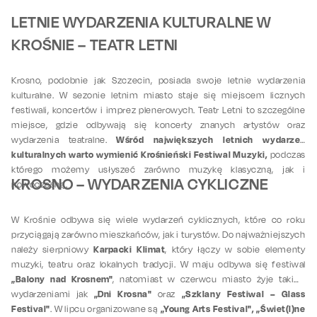
LETNIE WYDARZENIA KULTURALNE W
KROŚNIE – TEATR LETNI
Krosno, podobnie jak Szczecin, posiada swoje letnie wydarzenia
kulturalne. W sezonie letnim miasto staje się miejscem licznych
festiwali, koncertów i imprez plenerowych. Teatr Letni to szczególne
miejsce, gdzie odbywają się koncerty znanych artystów oraz
Wśród największych letnich wydarzeń
wydarzenia teatralne.
kulturalnych warto wymienić Krośnieński Festiwal Muzyki,
podczas
którego możemy usłyszeć zarówno muzykę klasyczną, jak i
KROSNO – WYDARZENIA CYKLICZNE
nowoczesną.
W Krośnie odbywa się wiele wydarzeń cyklicznych, które co roku
przyciągają zarówno mieszkańców, jak i turystów. Do najważniejszych
Karpacki Klimat
należy sierpniowy
, który łączy w sobie elementy
muzyki, teatru oraz lokalnych tradycji. W maju odbywa się festiwal
„Balony nad Krosnem"
, natomiast w czerwcu miasto żyje takimi
„Dni Krosna"
„Szklany Festiwal – Glass
wydarzeniami jak
oraz
Festival"
„Young Arts Festival", „Świet(l)ne
. W lipcu organizowane są