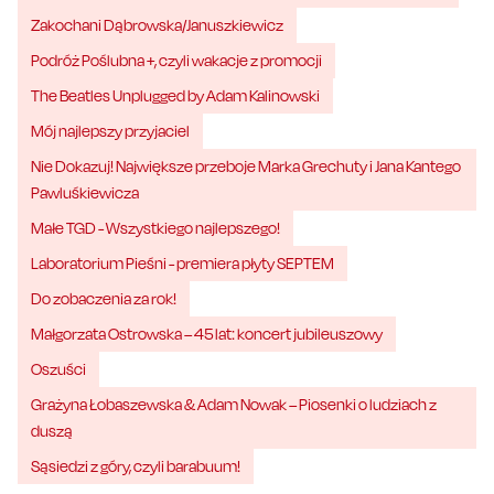
Zakochani Dąbrowska/Januszkiewicz
Podróż Poślubna +, czyli wakacje z promocji
The Beatles Unplugged by Adam Kalinowski
Mój najlepszy przyjaciel
Nie Dokazuj! Największe przeboje Marka Grechuty i Jana Kantego
Pawluśkiewicza
Małe TGD - Wszystkiego najlepszego!
Laboratorium Pieśni - premiera płyty SEPTEM
Do zobaczenia za rok!
Małgorzata Ostrowska – 45 lat: koncert jubileuszowy
Oszuści
Grażyna Łobaszewska & Adam Nowak – Piosenki o ludziach z
duszą
Sąsiedzi z góry, czyli barabuum!