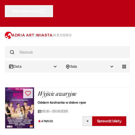
Polub Krosno
ADRIA ART
MIASTA
KROSNO
Data
Sala
Wyjście awaryjne
Oddam kochanka w dobre ręce
26.09 – 26.09.2026
Sprawdź bilety
4.76
/5 (
0
)