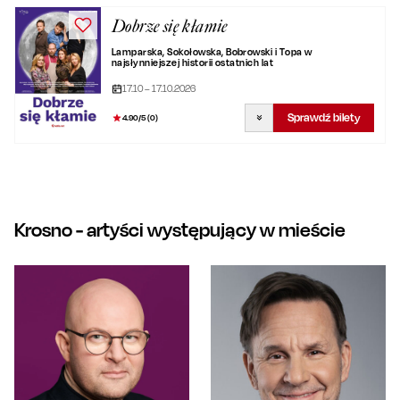
Dobrze się kłamie
Lamparska, Sokołowska, Bobrowski i Topa w
najsłynniejszej historii ostatnich lat
17.10 – 17.10.2026
Sprawdź bilety
4.90
/5 (
0
)
Krosno
- artyści występujący w mieście