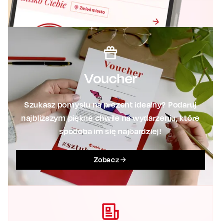
Voucher
Szukasz pomysłu na prezent idealny? Podaruj
najbliższym piękne chwile na wydarzeniu, które
spodoba im się najbardziej!
Zobacz