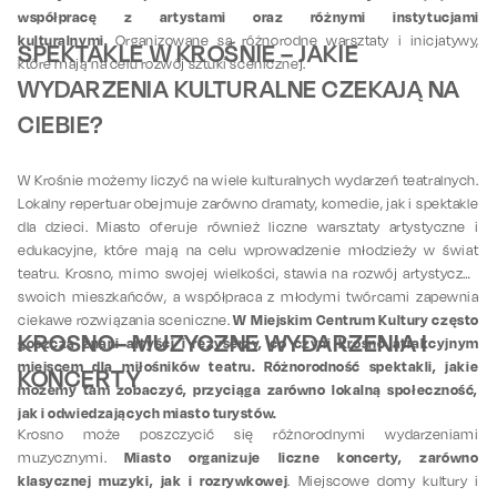
współpracę z artystami oraz różnymi instytucjami
kulturalnymi.
Organizowane są różnorodne warsztaty i inicjatywy,
SPEKTAKLE W KROŚNIE – JAKIE
które mają na celu rozwój sztuki scenicznej.
WYDARZENIA KULTURALNE CZEKAJĄ NA
CIEBIE?
W Krośnie możemy liczyć na wiele kulturalnych wydarzeń teatralnych.
Lokalny repertuar obejmuje zarówno dramaty, komedie, jak i spektakle
dla dzieci. Miasto oferuje również liczne warsztaty artystyczne i
edukacyjne, które mają na celu wprowadzenie młodzieży w świat
teatru. Krosno, mimo swojej wielkości, stawia na rozwój artystyczny
swoich mieszkańców, a współpraca z młodymi twórcami zapewnia
W Miejskim Centrum Kultury często
ciekawe rozwiązania sceniczne.
KROSNO– MUZYCZNE WYDARZENIA I
goszczą znani artyści i reżyserzy, co czyni Krosno atrakcyjnym
miejscem dla miłośników teatru. Różnorodność spektakli, jakie
KONCERTY
możemy tam zobaczyć, przyciąga zarówno lokalną społeczność,
jak i odwiedzających miasto turystów.
Krosno może poszczycić się różnorodnymi wydarzeniami
Miasto organizuje liczne koncerty, zarówno
muzycznymi.
klasycznej muzyki, jak i rozrywkowej
. Miejscowe domy kultury i