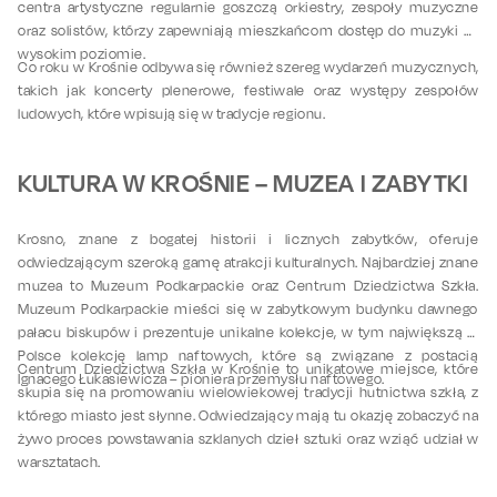
centra artystyczne regularnie goszczą orkiestry, zespoły muzyczne
oraz solistów, którzy zapewniają mieszkańcom dostęp do muzyki na
wysokim poziomie.
Co roku w Krośnie odbywa się również szereg wydarzeń muzycznych,
takich jak koncerty plenerowe, festiwale oraz występy zespołów
ludowych, które wpisują się w tradycje regionu.
KULTURA W KROŚNIE – MUZEA I ZABYTKI
Krosno, znane z bogatej historii i licznych zabytków, oferuje
odwiedzającym szeroką gamę atrakcji kulturalnych. Najbardziej znane
muzea to Muzeum Podkarpackie oraz Centrum Dziedzictwa Szkła.
Muzeum Podkarpackie mieści się w zabytkowym budynku dawnego
pałacu biskupów i prezentuje unikalne kolekcje, w tym największą w
Polsce kolekcję lamp naftowych, które są związane z postacią
Centrum Dziedzictwa Szkła w Krośnie to unikatowe miejsce, które
Ignacego Łukasiewicza – pioniera przemysłu naftowego.
skupia się na promowaniu wielowiekowej tradycji hutnictwa szkła, z
którego miasto jest słynne. Odwiedzający mają tu okazję zobaczyć na
żywo proces powstawania szklanych dzieł sztuki oraz wziąć udział w
warsztatach.