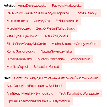
Artyści:
Anna Dereszowska
Patrycja Markowska
Rafał Zbieć z Kabaretu Moralnego Niepokoju
Tomasz Sapryk
Marek Kaliszuk
Cezary Żak
Elżbieta Jarosik
Marcin Mroczek
Zespół Pieśni i Tańca Śląsk
Katarzyna Bujakiewicz
Artur Żmijewski
Filip Jaślar z Grupy MoCarta
Michał Sikorski z Grupy MoCarta
Roma Gąsiorowska
Natalia Świerczyńska
Hiroaki Murakami
Mietek Szcześniak
Zespół Kroke
Monika Węgiel
Sebastian Konrad
Sale:
Centrum Tradycji Hutnictwa w Ostrowcu Świętokrzyskim
Aula Collegium Polonicum w Słubicach
Amfiteatr Miejski w Świnoujściu
Teatr Kwadrat w Warszawie
Opera i Filharmonia Podlaska w Białymstoku