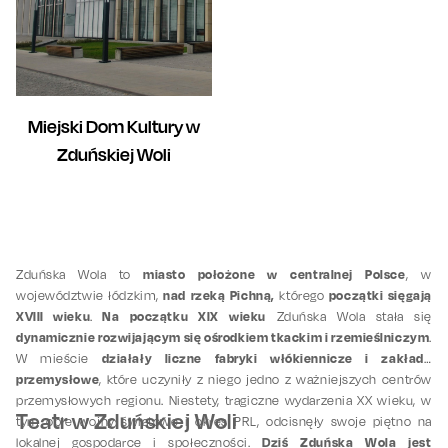
Miejski Dom Kultury w
Zduńskiej Woli
miasto położone w centralnej Polsce
Zduńska Wola to
, w
nad rzeką Pichną,
początki sięgają
województwie łódzkim,
którego
XVIII wieku
Na początku XIX wieku
.
Zduńska Wola stała się
dynamicznie rozwijającym się ośrodkiem tkackim i rzemieślniczym
.
działały liczne fabryki włókiennicze i zakłady
W mieście
przemysłowe
, które uczyniły z niego jedno z ważniejszych centrów
przemysłowych regionu. Niestety, tragiczne wydarzenia XX wieku, w
Teatr w Zduńskiej Woli
tym obie wojny światowe i okres PRL, odcisnęły swoje piętno na
Dziś Zduńska Wola jest
lokalnej gospodarce i społeczności.