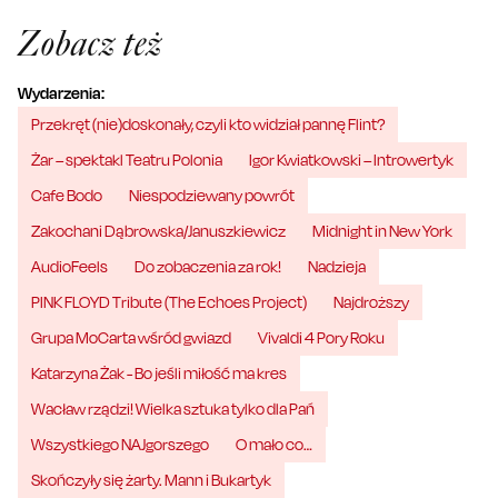
Zobacz też
Wydarzenia:
Przekręt (nie)doskonały, czyli kto widział pannę Flint?
Żar – spektakl Teatru Polonia
Igor Kwiatkowski – Introwertyk
Cafe Bodo
Niespodziewany powrót
Zakochani Dąbrowska/Januszkiewicz
Midnight in New York
AudioFeels
Do zobaczenia za rok!
Nadzieja
PINK FLOYD Tribute (The Echoes Project)
Najdroższy
Grupa MoCarta wśród gwiazd
Vivaldi 4 Pory Roku
Katarzyna Żak - Bo jeśli miłość ma kres
Wacław rządzi! Wielka sztuka tylko dla Pań
Wszystkiego NAJgorszego
O mało co…
Skończyły się żarty. Mann i Bukartyk