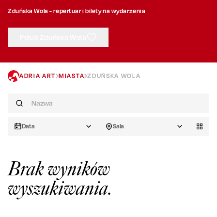
Zduńska Wola - repertuar i bilety na wydarzenia
Polub Zduńska Wola
ADRIA ART
MIASTA
ZDUŃSKA WOLA
Data
Sala
Brak wyników
wyszukiwania.