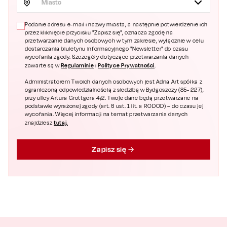
Miasto
Podanie adresu e-mail i nazwy miasta, a następnie potwierdzenie ich
przez kliknięcie przycisku "Zapisz się", oznacza zgodę na
przetwarzanie danych osobowych w tym zakresie, wyłącznie w celu
dostarczania biuletynu informacyjnego "Newsletter" do czasu
wycofania zgody. Szczegóły dotyczące przetwarzania danych
Regulaminie
Polityce Prywatności
zawarte są w
i
.
Administratorem Twoich danych osobowych jest Adria Art spółka z
ograniczoną odpowiedzialnością z siedzibą w Bydgoszczy (85- 227),
przy ulicy Artura Grottgera 4/2. Twoje dane będą przetwarzane na
podstawie wyrażonej zgody (art. 6 ust. 1 lit. a RODOD) – do czasu jej
wycofania. Więcej informacji na temat przetwarzania danych
tutaj.
znajdziesz
Zapisz się