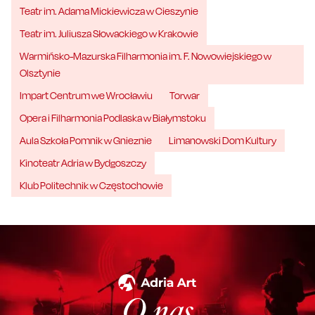
Teatr im. Adama Mickiewicza w Cieszynie
Teatr im. Juliusza Słowackiego w Krakowie
Warmińsko-Mazurska Filharmonia im. F. Nowowiejskiego w
Olsztynie
Impart Centrum we Wrocławiu
Torwar
Opera i Filharmonia Podlaska w Białymstoku
Aula Szkoła Pomnik w Gnieznie
Limanowski Dom Kultury
Kinoteatr Adria w Bydgoszczy
Klub Politechnik w Częstochowie
O nas