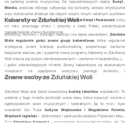
Święto
na polskiej scenie muzycznej. Do najważniejszych należy
Miasta
, podczas którego odbywają się koncerty, pokazy artystyczne
oraz różnorodne atrakcje dla całych rodzin. Innym istotnym punktem
Kabarety w Zduńskiej Woli
Festiwal Kolęd i Pastorałek
na mapie wydarzeń kulturalnych jest
, który
co roku przyciąga chóry i zespoły z całej Polski, prezentujące
najpiękniejsze utwory świąteczne.
Zduńska
Miłośnicy humoru i dobrego nastroju nie będą zawiedzeni.
Wola regularnie gości znane grupy kabaretowe
, które regularnie
występują przed tutejszą publicznością, prezentując zarówno
klasyczne skecze, jak i zupełnie nowe programy. Kabarety w Zduńskiej
Woli cieszą się dużym zainteresowaniem – zarówno mieszkańców, jak
i gości odwiedzających miasto. Sceny kabaretowe są doskonałym
miejscem na spędzenie wieczoru pełnego śmiechu i
Znane osoby ze Zduńskiej Woli
niezapomnianych wrażeń.
kuźnią talentów
Zduńska Wola jest także prawdziwą
wszelakich. To
właśnie z tego miasta pochodzi wiele sław, które kojarzyć można z
ogólnopolskich scen muzycznych i teatralnych. Są to m.in.: byłe
Justyna Majkowska i Magdalena Femme
wokalistki Ich Troje
,
Wojciech Jagielski
– dziennikarz i perkusista zespołu Poparzeni Kawą
Stanisław Syrewicz
Trzy,
– kompozytor, twórca takich hitów, jak „To
Jan Jankowski
, Jan Jakubowski
nie ja byłam Ewą”, a także aktorzy –
czy