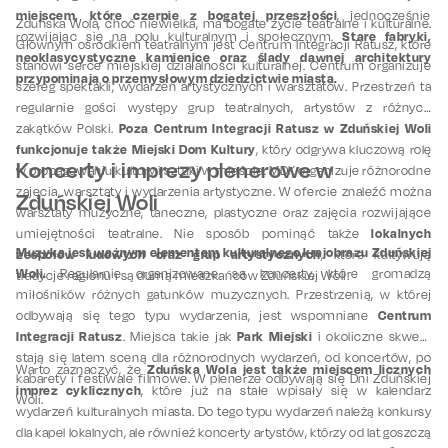
miejscem, które czerpie z bogatej przeszłości
, jednocześnie
Zduńska Wola, choć niewielka, ma bogate życie teatralne i kulturalne.
Stare fabryki,
rozwijając się na polu kulturalnym i społecznym.
Głównym ośrodkiem teatralnym jest Centrum Integracji Ratusz, które
neoklasycystyczne kamienice oraz ślady dawnej architektury
stanowi serce miejskiej działalności kulturalnej. Centrum organizuje
przypominają o przemysłowym dziedzictwie miasta.
szereg spektakli, wydarzeń artystycznych i warsztatów. Przestrzeń ta
regularnie gości występy grup teatralnych, artystów z różnych
Poza Centrum Integracji Ratusz w Zduńskiej Woli
zakątków Polski.
funkcjonuje także Miejski Dom Kultury
, który odgrywa kluczową rolę
Koncerty i imprezy plenerowe w
w propagowaniu kultury i sztuki w mieście. MDK organizuje różnorodne
zajęcia, warsztaty i wydarzenia artystyczne. W ofercie znaleźć można
Zduńskiej Woli
warsztaty muzyczne, taneczne, plastyczne oraz zajęcia rozwijające
lokalnych
umiejętności teatralne. Nie sposób pominąć także
Muzyka jest ważnym elementem kulturalnego krajobrazu Zduńskiej
zespołów ludowych oraz grup artystycznych
, które kultywują
Woli.
Regularnie organizowane są koncerty, które gromadzą
tradycje regionu i są dumą mieszkańców Zduńskiej Woli.
miłośników różnych gatunków muzycznych. Przestrzenią, w której
Centrum
odbywają się tego typu wydarzenia, jest wspomniane
Integracji Ratusz
Park Miejski
. Miejsca takie jak
i okoliczne skwery
stają się latem sceną dla różnorodnych wydarzeń, od koncertów, po
Zduńska Wola jest także miejscem licznych
Warto zaznaczyć, że
kabarety i festiwale filmowe. W plenerze odbywają się Dni Zduńskiej
imprez cyklicznych
, które już na stałe wpisały się w kalendarz
Woli.
wydarzeń kulturalnych miasta. Do tego typu wydarzeń należą konkursy
dla kapel lokalnych, ale również koncerty artystów, którzy od lat goszczą