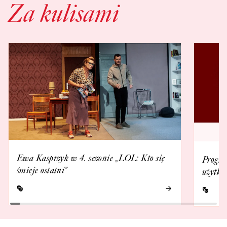
Za kulisami
Ewa Kasprzyk w 4. sezonie „LOL: Kto się
Progra
śmieje ostatni”
użytko