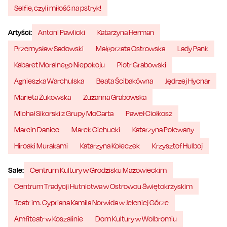
Selfie, czyli miłość na pstryk!
Artyści:
Antoni Pawlicki
Katarzyna Herman
Przemysław Sadowski
Małgorzata Ostrowska
Lady Pank
Kabaret Moralnego Niepokoju
Piotr Grabowski
Agnieszka Warchulska
Beata Ścibakówna
Jędrzej Hycnar
Marieta Żukowska
Zuzanna Grabowska
Michał Sikorski z Grupy MoCarta
Paweł Ciołkosz
Marcin Daniec
Marek Cichucki
Katarzyna Polewany
Hiroaki Murakami
Katarzyna Kołeczek
Krzysztof Hulboj
Sale:
Centrum Kultury w Grodzisku Mazowieckim
Centrum Tradycji Hutnictwa w Ostrowcu Świętokrzyskim
Teatr im. Cypriana Kamila Norwida w Jeleniej Górze
Amfiteatr w Koszalinie
Dom Kultury w Wolbromiu