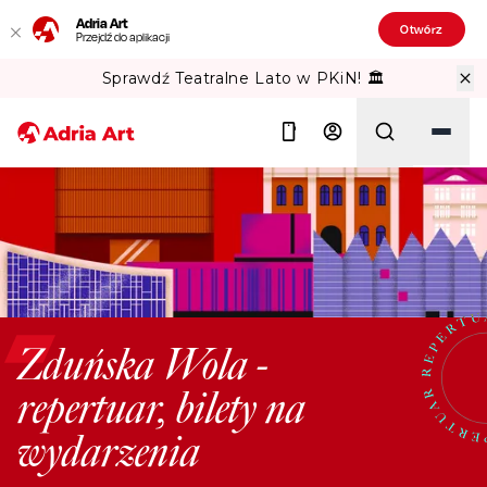
Adria Art
Otwórz
Przejdź do aplikacji
Sprawdź Teatralne Lato w PKiN! 🏛️
Szukaj
Zduńska Wola -
repertuar, bilety na
wydarzenia