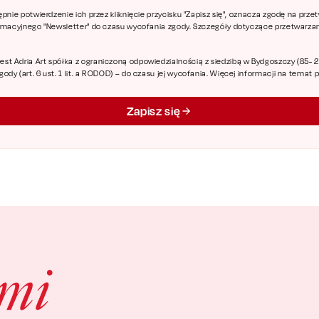
ępnie potwierdzenie ich przez kliknięcie przycisku "Zapisz się", oznacza zgodę na pr
ormacyjnego "Newsletter" do czasu wycofania zgody. Szczegóły dotyczące przetwarz
 Adria Art spółka z ograniczoną odpowiedzialnością z siedzibą w Bydgoszczy (85- 227
dy (art. 6 ust. 1 lit. a RODOD) – do czasu jej wycofania. Więcej informacji na temat
Zapisz się
ami