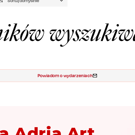
Sortuj domyślnie
ików wyszukiw
Powiadom o wydarzeniach
a Adria Art