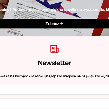
alny? Podaruj najbliższym piękne chwile na wydarzeniu, kt
Zobacz
Newsletter
awsze na bieżąco - rezerwuj najlepsze miejsca na największe wyda