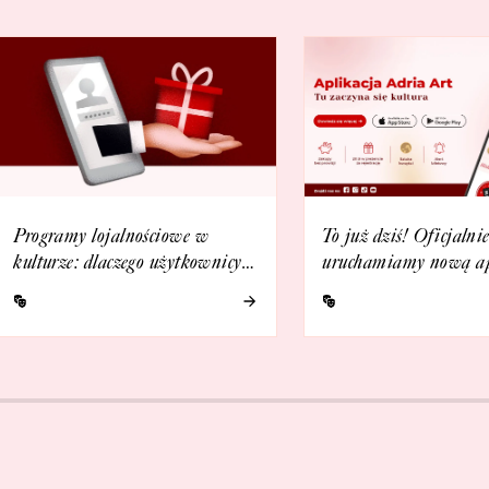
Programy lojalnościowe w
To już dziś! Oficjalni
kulturze: dlaczego użytkownicy
uruchamiamy nową ap
je lubią?
Adria Art