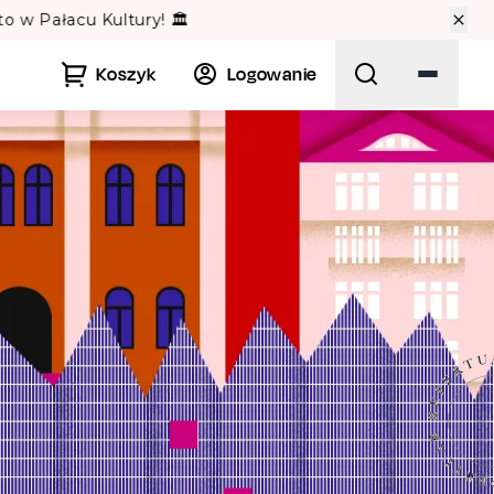
🏛️
Koszyk
Logowanie