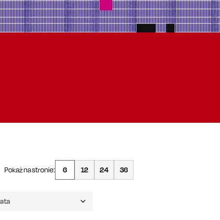
Pokaż na stronie:
6
12
24
36