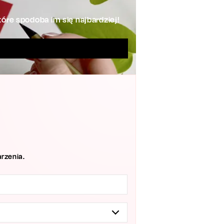
óre spodoba im się najbardziej!
rzenia.