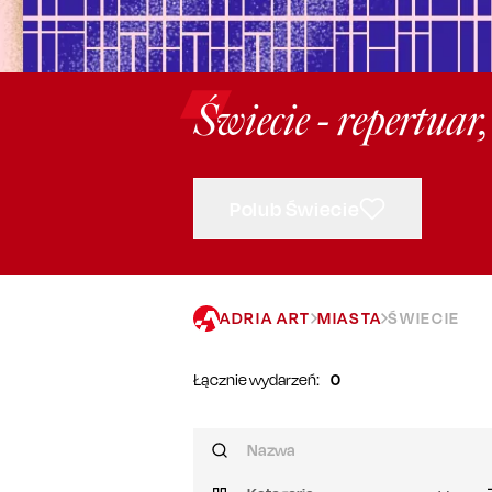
Świecie - repertuar
Polub Świecie
ADRIA ART
MIASTA
ŚWIECIE
Łącznie wydarzeń:
0