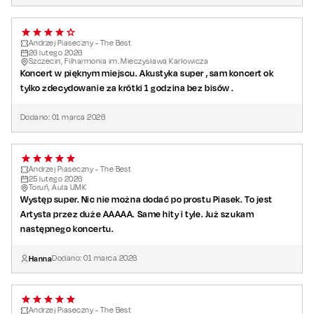
Andrzej Piaseczny - The Best
26
lutego
2026
Szczecin, Filharmonia im. Mieczysława Karłowicza
Koncert w pięknym miejscu. Akustyka super , sam koncert ok
tylko zdecydowanie za krótki 1 godzina bez bisów .
Dodano:
01
marca
2026
Andrzej Piaseczny - The Best
25
lutego
2026
Toruń, Aula UMK
Występ super. Nic nie można dodać po prostu Piasek. To jest
Artysta przez duże AAAAA. Same hity i tyle. Już szukam
następnego koncertu.
Hanna
Dodano:
01
marca
2026
Andrzej Piaseczny - The Best