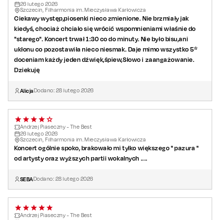
26
lutego
2026
Szczecin, Filharmonia im. Mieczysława Karłowicza
Ciekawy występ,piosenki nieco zmienione. Nie brzmiały jak
kiedyś, chociaż chciało się wrócić wspomnieniami właśnie do
"starego". Koncert trwał 1:30 co do minuty. Nie było bisu,ani
ukłonu co pozostawiła nieco niesmak. Daje mimo wszystko 5*
doceniam każdy jeden dźwięk,śpiew,Słowo i zaangażowanie.
Dziekuję
Alicja
Dodano:
28
lutego
2026
Andrzej Piaseczny - The Best
26
lutego
2026
Szczecin, Filharmonia im. Mieczysława Karłowicza
Koncert ogólnie spoko, brakowało mi tylko większego " pazura "
od artysty oraz wyższych partii wokalnych ....
SEBA
Dodano:
28
lutego
2026
Andrzej Piaseczny - The Best