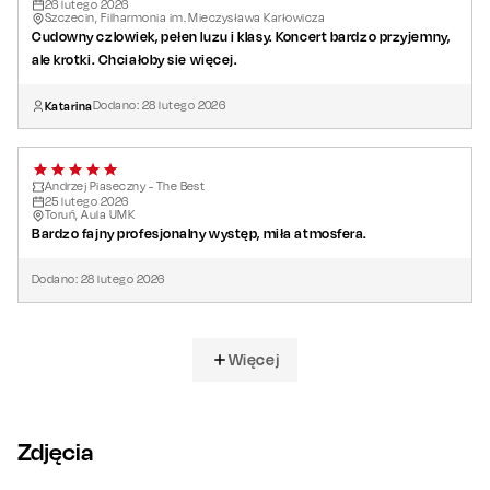
26
lutego
2026
Szczecin, Filharmonia im. Mieczysława Karłowicza
Cudowny czlowiek, pełen luzu i klasy. Koncert bardzo przyjemny,
ale krotki. Chciałoby sie więcej.
Katarina
Dodano:
28
lutego
2026
Andrzej Piaseczny - The Best
25
lutego
2026
Toruń, Aula UMK
Bardzo fajny profesjonalny występ, miła atmosfera.
Dodano:
28
lutego
2026
Więcej
Zdjęcia