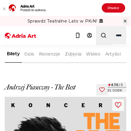
Adria Art
Otwórz
Przejdź do aplikacji
Sprawdź Teatralne Lato w PKiN! 🏛️
Bilety
Opis
Recenzje
Zdjęcia
Wideo
Artyści
ADRIA ART
REPERTUAR
ANDRZEJ PIASECZNY - THE BEST
Szukaj
4.73
/ 5
Andrzej Piaseczny - The Best
51
OCEN