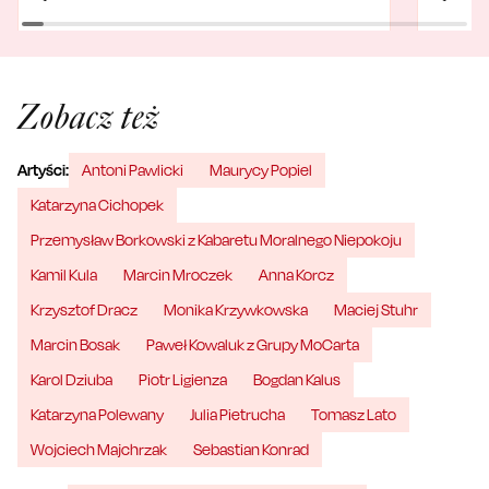
Zobacz też
Artyści:
Antoni Pawlicki
Maurycy Popiel
Katarzyna Cichopek
Przemysław Borkowski z Kabaretu Moralnego Niepokoju
Kamil Kula
Marcin Mroczek
Anna Korcz
Krzysztof Dracz
Monika Krzywkowska
Maciej Stuhr
Marcin Bosak
Paweł Kowaluk z Grupy MoCarta
Karol Dziuba
Piotr Ligienza
Bogdan Kalus
Katarzyna Polewany
Julia Pietrucha
Tomasz Lato
Wojciech Majchrzak
Sebastian Konrad