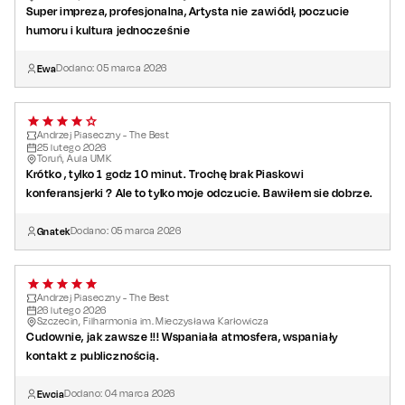
Super impreza, profesjonalna, Artysta nie zawiódł, poczucie
humoru i kultura jednocześnie
Ewa
Dodano:
05
marca
2026
Andrzej Piaseczny - The Best
25
lutego
2026
Toruń, Aula UMK
Krótko , tylko 1 godz 10 minut. Trochę brak Piaskowi
konferansjerki ? Ale to tylko moje odczucie. Bawiłem sie dobrze.
Gnatek
Dodano:
05
marca
2026
Andrzej Piaseczny - The Best
26
lutego
2026
Szczecin, Filharmonia im. Mieczysława Karłowicza
Cudownie, jak zawsze !!! Wspaniała atmosfera, wspaniały
kontakt z publicznością.
Ewcia
Dodano:
04
marca
2026