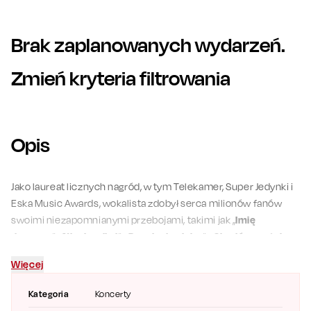
Brak zaplanowanych wydarzeń.
Zmień kryteria filtrowania
Opis
Jako laureat licznych nagród, w tym Telekamer, Super Jedynki i
Eska Music Awards, wokalista zdobył serca milionów fanów
swoimi niezapomnianymi przebojami, takimi jak „
Imię
deszczu
”, „
Niecierpliwi
”, „
Prawie do nieba
”, „
Chodź, przytul,
przebacz
”, „
Rysowane Tobie
” czy „
Śniadanie do łóżka
”. Jego
Więcej
album „
Spis Rzeczy Ulubionych
”, skomponowany przez
Seweryna Krajewskiego, stał się największym hitem 2010 roku,
Kategoria
Koncerty
a w 2017 roku artysta świętował 25-lecie kariery, realizując