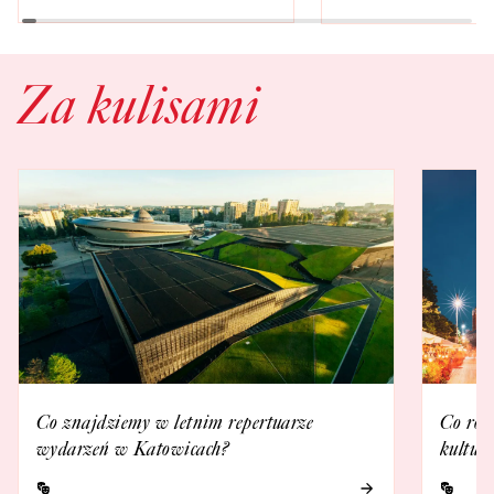
Za kulisami
Co znajdziemy w letnim repertuarze
Co rob
wydarzeń w Katowicach?
kultur