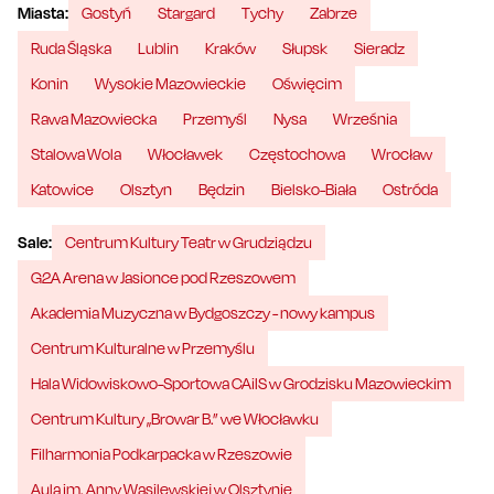
Miasta:
Gostyń
Stargard
Tychy
Zabrze
Ruda Śląska
Lublin
Kraków
Słupsk
Sieradz
Konin
Wysokie Mazowieckie
Oświęcim
Rawa Mazowiecka
Przemyśl
Nysa
Września
Stalowa Wola
Włocławek
Częstochowa
Wrocław
Katowice
Olsztyn
Będzin
Bielsko-Biała
Ostróda
Sale:
Centrum Kultury Teatr w Grudziądzu
G2A Arena w Jasionce pod Rzeszowem
Akademia Muzyczna w Bydgoszczy - nowy kampus
Centrum Kulturalne w Przemyślu
Hala Widowiskowo-Sportowa CAiIS w Grodzisku Mazowieckim
Centrum Kultury „Browar B.” we Włocławku
Filharmonia Podkarpacka w Rzeszowie
Aula im. Anny Wasilewskiej w Olsztynie