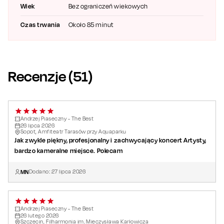
jubileuszową trasę koncertową, której materiał live ukazał się
Wiek
Bez ograniczeń wiekowych
na płycie.
Czas trwania
Około 85 minut
Na tym wyjątkowym koncercie usłyszysz największe hity
Andrzeja Piasecznego
, zaaranżowane na nowo, w pełnej blasku
oprawie koncertowej. To doskonała okazja, by poczuć magię
Recenzje (
51
)
utworów, które na stałe wpisały się w polską muzykę
rozrywkową.
Nie przegap tej wyjątkowej okazji, by przeżyć niezapomnianą
noc z Andrzejem Piasecznym!
Andrzej Piaseczny - The Best
26
lipca
2026
Sopot, Amfiteatr Tarasów przy Aquaparku
Jak zwykle piękny, profesjonalny i zachwycający koncert Artysty,
bardzo kameralne miejsce. Polecam
MN
Dodano:
27
lipca
2026
Andrzej Piaseczny - The Best
26
lutego
2026
Szczecin, Filharmonia im. Mieczysława Karłowicza