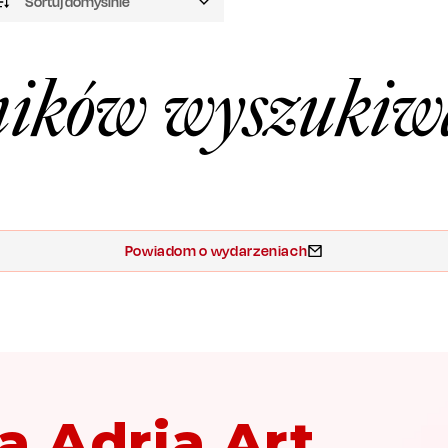
Sortuj domyślnie
ików wyszukiw
Powiadom o wydarzeniach
a Adria Art