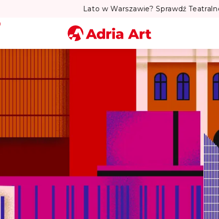
to w Warszawie? Sprawdź Teatralne Lato w Pałacu Kultury! 
Miasto
Kategoria
Szukaj