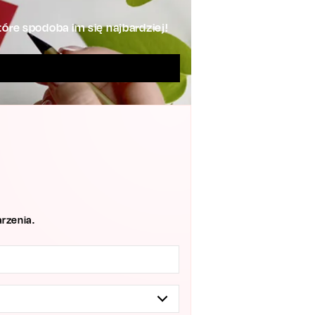
óre spodoba im się najbardziej!
rzenia.