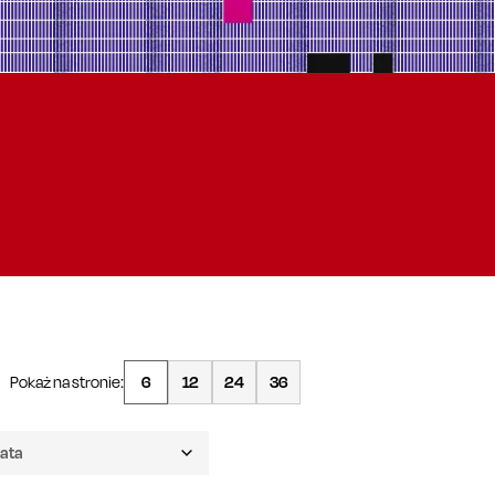
Pokaż na stronie:
6
12
24
36