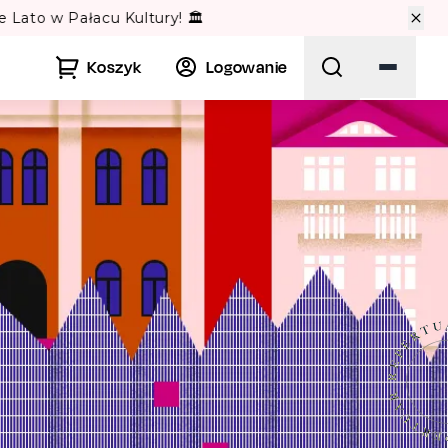
🏛️
Koszyk
Logowanie