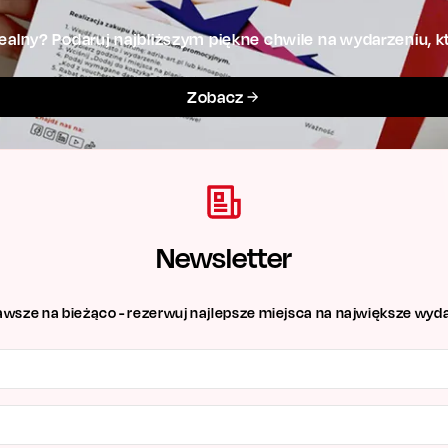
alny? Podaruj najbliższym piękne chwile na wydarzeniu, kt
Zobacz
Newsletter
awsze na bieżąco - rezerwuj najlepsze miejsca na największe wyda