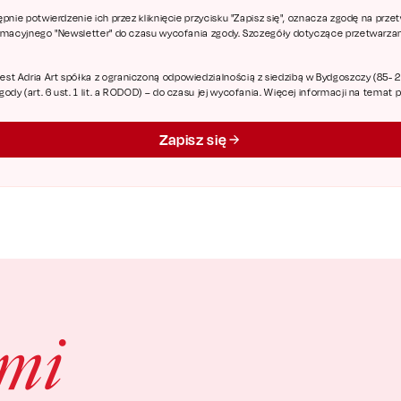
ępnie potwierdzenie ich przez kliknięcie przycisku "Zapisz się", oznacza zgodę na pr
ormacyjnego "Newsletter" do czasu wycofania zgody. Szczegóły dotyczące przetwarz
 Adria Art spółka z ograniczoną odpowiedzialnością z siedzibą w Bydgoszczy (85- 227
dy (art. 6 ust. 1 lit. a RODOD) – do czasu jej wycofania. Więcej informacji na temat
Zapisz się
ami