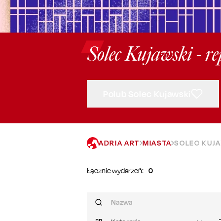
Solec Kujawski - re
Polub Solec Kujawski
ADRIA ART
MIASTA
SOLEC KUJ
Łącznie wydarzeń:
0