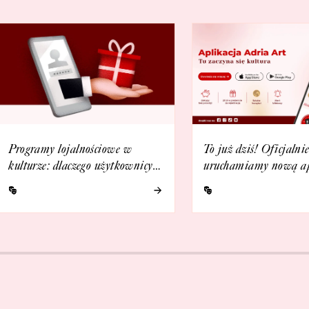
Programy lojalnościowe w
To już dziś! Oficjalni
kulturze: dlaczego użytkownicy
uruchamiamy nową ap
je lubią?
Adria Art