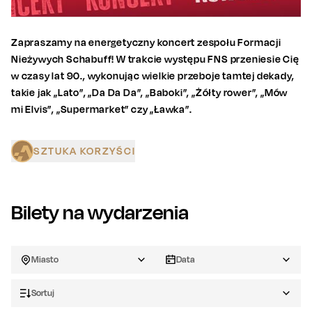
Zapraszamy na energetyczny koncert zespołu Formacji
Nieżywych Schabuff! W trakcie występu FNS przeniesie Cię
w czasy lat 90., wykonując wielkie przeboje tamtej dekady,
takie jak „Lato”, „Da Da Da”, „Baboki”, „Żółty rower”, „Mów
mi Elvis”, „Supermarket” czy „Ławka”.
SZTUKA KORZYŚCI
Bilety na wydarzenia
Miasto
Data
Sortuj