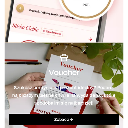
Voucher
Szukasz pomysłu na prezent idealny? Podaruj
najbliższym piękne chwile na wydarzeniu, które
spodoba im się najbardziej!
Zobacz