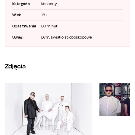
słuchaczy.
Kategoria
Koncerty
Przyłącz się do tego niepowtarzalnego wydarzenia i pozwól,
Wiek
18+
aby zespół FNS zabrał Cię w podróż pełną wspomnień i dobrej
muzyki. Niech ta noc będzie dla Ciebie niezapomnianym
Czas trwania
80 minut
przeżyciem, wypełnionym wspominkami i radością!
Uwagi
Dym, światło stroboskopowe
Zdjęcia