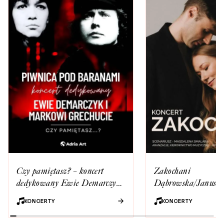
Czy pamiętasz? – koncert
Zakochani
dedykowany Ewie Demarczyk
Dąbrowska/Januszk
i Markowi Grechucie w
KONCERTY
KONCERTY
wykonaniu Piwnicy pod
Baranami