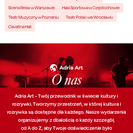
Scena Relax w Warszawie
Hala Sportowa w Częstochowie
Teatr Muzyczny w Poznaniu
Teatr Polski we Wrocławiu
Cavatina Hall
O nas
Adria Art - Twój przewodnik w świecie kultury i
rozrywki. Tworzymy przestrzeń,
w której
kultura i
rozrywka są dostępne dla każdego. Nasze wydarzenia
organizujemy
z dbałością
o każdy szczegół,
od A do Z, aby
Twoje doświadczenie było