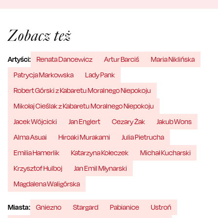
Zobacz też
Artyści:
Renata Dancewicz
Artur Barciś
Maria Niklińska
Patrycja Markowska
Lady Pank
Robert Górski z Kabaretu Moralnego Niepokoju
Mikołaj Cieślak z Kabaretu Moralnego Niepokoju
Jacek Wójcicki
Jan Englert
Cezary Żak
Jakub Wons
Alma Asuai
Hiroaki Murakami
Julia Pietrucha
Emilia Hamerlik
Katarzyna Kołeczek
Michał Kucharski
Krzysztof Hulboj
Jan Emil Młynarski
Magdalena Waligórska
Miasta:
Gniezno
Stargard
Pabianice
Ustroń