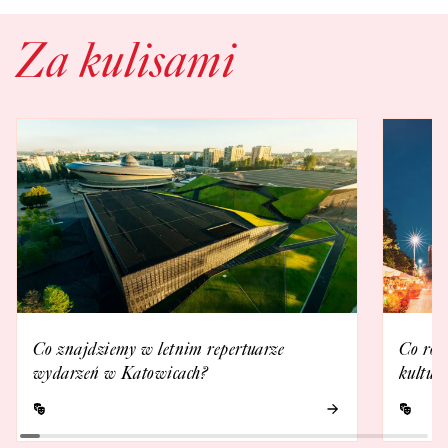
Za kulisami
Co znajdziemy w letnim repertuarze
Co rob
wydarzeń w Katowicach?
kultur