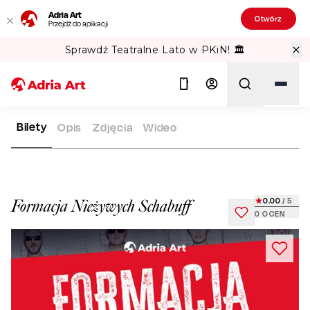
Adria Art
Otwórz
Przejdź do aplikacji
Sprawdź Teatralne Lato w PKiN! 🏛️
Bilety
Opis
Zdjęcia
Wideo
ADRIA ART
REPERTUAR
FORMACJA NIEŻYWYCH SCHABUF
Szukaj
0.00
/ 5
Formacja Nieżywych Schabuff
0
OCEN