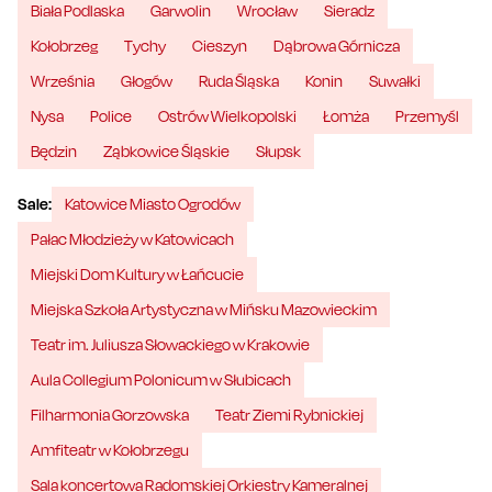
Biała Podlaska
Garwolin
Wrocław
Sieradz
Kołobrzeg
Tychy
Cieszyn
Dąbrowa Górnicza
Września
Głogów
Ruda Śląska
Konin
Suwałki
Nysa
Police
Ostrów Wielkopolski
Łomża
Przemyśl
Będzin
Ząbkowice Śląskie
Słupsk
Sale:
Katowice Miasto Ogrodów
Pałac Młodzieży w Katowicach
Miejski Dom Kultury w Łańcucie
Miejska Szkoła Artystyczna w Mińsku Mazowieckim
Teatr im. Juliusza Słowackiego w Krakowie
Aula Collegium Polonicum w Słubicach
Filharmonia Gorzowska
Teatr Ziemi Rybnickiej
Amfiteatr w Kołobrzegu
Sala koncertowa Radomskiej Orkiestry Kameralnej