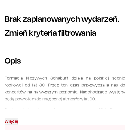
Brak zaplanowanych wydarzeń.
Zmień kryteria filtrowania
Opis
Formacja Nieżywych Schabuff działa na polskiej scenie
rockowej od lat 80. Przez ten czas przyzwyczaiła nas do
koncertów na najwyższym poziomie. Nadchodzące występy
będą powrotem do magicznej atmosfery lat 90.
Oprócz doskonałego wykonania muzycznego Olek Klepacz
buduje wyjątkowy dialog z publicznością między piosenkami,
Więcej
tworząc niepowtarzalny klimat i budząc uśmiech na twarzach