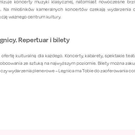
ganizuje koncerty muzyki klasycznej, natomiast nowoczesne br
ch. Na miłośników kameralnych koncertów czekają wydarzenia 
kcję ważnego centrum kultury.
nicy. Repertuar i bilety
 ofertę kulturalną dla każdego. Koncerty, kabarety, spektakle te
owania ze sztuką na najwyższym poziomie. Bilety można zakupić 
tr czy wydarzenia plenerowe – Legnica ma Tobie do zaoferowania c