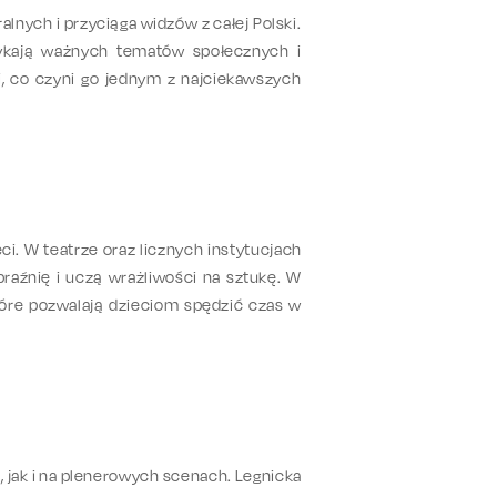
alnych i przyciąga widzów z całej Polski.
otykają ważnych tematów społecznych i
i, co czyni go jednym z najciekawszych
i. W teatrze oraz licznych instytucjach
braźnię i uczą wrażliwości na sztukę. W
które pozwalają dzieciom spędzić czas w
 jak i na plenerowych scenach. Legnicka