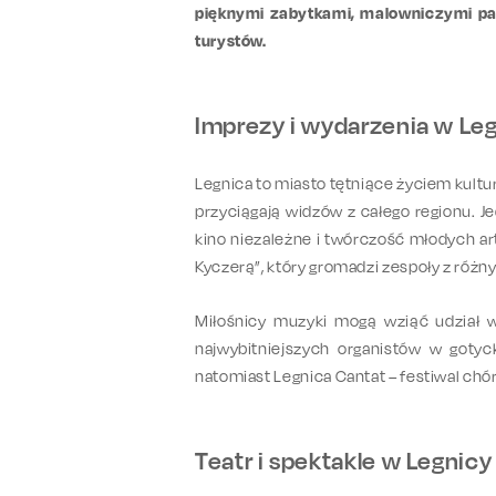
pięknymi zabytkami, malowniczymi park
turystów.
Imprezy i wydarzenia w Le
Legnica to miasto tętniące życiem kultur
przyciągają widzów z całego regionu. J
kino niezależne i twórczość młodych a
Kyczerą”, który gromadzi zespoły z różny
Miłośnicy muzyki mogą wziąć udział w
najwybitniejszych organistów w goty
natomiast Legnica Cantat – festiwal chó
Teatr i spektakle w Legnicy