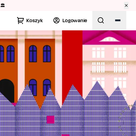
🏛️
Koszyk
Logowanie