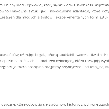
im. Heleny Modrzejewskiej, który słynie z odważnych realizacji teatr
równo klasyczne sztuki, jak i nowoczesne adaptacje, które d
 przestrzeń dla młodych artystów i eksperymentalnych form sztuk
szkańców, oferując bogatą ofertę spektakli i warsztatów dla dziec
 oparte na baśniach i literaturze dziecięcej, które rozwijają wyo
 organizuje także specjalne programy artystyczne i edukacyjne, 
uzyczne, które odbywają się zarówno w historycznych wnętrzach,