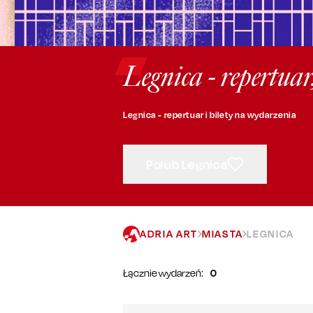
Legnica - repertuar
Legnica - repertuar i bilety na wydarzenia
Polub Legnica
ADRIA ART
MIASTA
LEGNICA
Łącznie wydarzeń:
0