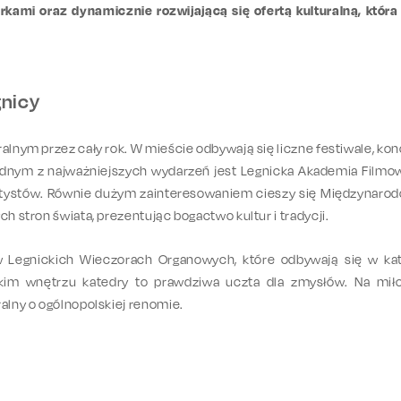
ami oraz dynamicznie rozwijającą się ofertą kulturalną, która
gnicy
alnym przez cały rok. W mieście odbywają się liczne festiwale, kon
ednym z najważniejszych wydarzeń jest Legnicka Akademia Filmow
rtystów. Równie dużym zainteresowaniem cieszy się Międzynarodo
ch stron świata, prezentując bogactwo kultur i tradycji.
 Legnickich Wieczorach Organowych, które odbywają się w kat
ckim wnętrzu katedry to prawdziwa uczta dla zmysłów. Na m
ralny o ogólnopolskiej renomie.