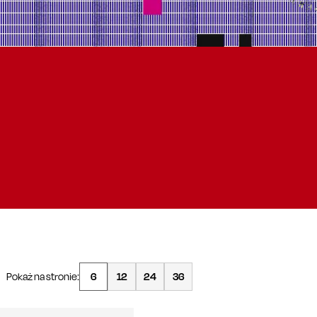
Pokaż na stronie:
6
12
24
36