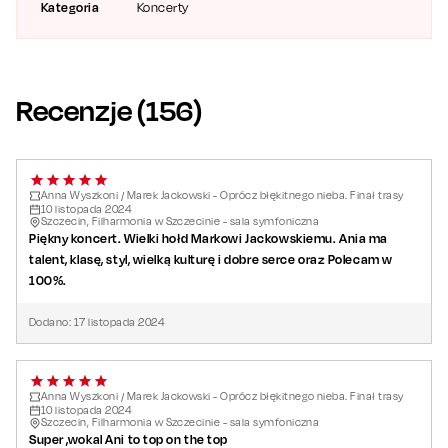
Kategoria
Koncerty
Recenzje (
156
)
Anna Wyszkoni / Marek Jackowski - Oprócz błękitnego nieba. Finał trasy
10
listopada
2024
Szczecin, Filharmonia w Szczecinie - sala symfoniczna
Piękny koncert. Wielki hołd Markowi Jackowskiemu. Ania ma
talent, klasę, styl, wielką kulturę i dobre serce oraz Polecam w
100%.
Dodano:
17
listopada
2024
Anna Wyszkoni / Marek Jackowski - Oprócz błękitnego nieba. Finał trasy
10
listopada
2024
Szczecin, Filharmonia w Szczecinie - sala symfoniczna
Super ,wokal Ani to top on the top