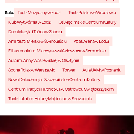
Sale:
Teatr Muzyczny w Łodzi
Teatr Polski we Wrocławiu
Klub Wytwórnia w Łodzi
Oświęcimskie Centrum Kultury
Dom Muzyki i Tańca w Zabrzu
Amfiteatr Miejski w Świnoujściu
Atlas Arena w Łodzi
Filharmonia im. Mieczysława Karłowicza w Szczecinie
Aula im. Anny Wasilewskiej w Olsztynie
Scena Relax w Warszawie
Torwar
Aula UAM w Poznaniu
Nowa Dekadencja - Szczecińskie Centrum Kultury
Centrum Tradycji Hutnictwa w Ostrowcu Świętokrzyskim
Teatr Letni im. Heleny Majdaniec w Szczecinie