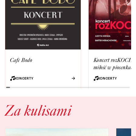
Cafe Bodo
Koncert rozKOCHAn
miłość w piosenkach
legendarnych polskic
KONCERTY
KONCERTY
wokalistów
Za kulisami