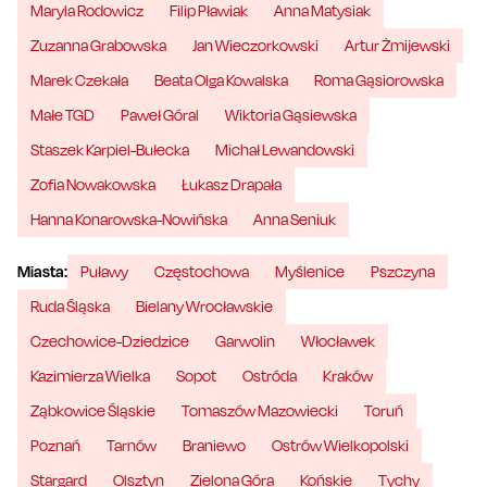
Maryla Rodowicz
Filip Pławiak
Anna Matysiak
Zuzanna Grabowska
Jan Wieczorkowski
Artur Żmijewski
Marek Czekała
Beata Olga Kowalska
Roma Gąsiorowska
Małe TGD
Paweł Góral
Wiktoria Gąsiewska
Staszek Karpiel-Bułecka
Michał Lewandowski
Zofia Nowakowska
Łukasz Drapała
Hanna Konarowska-Nowińska
Anna Seniuk
Miasta:
Puławy
Częstochowa
Myślenice
Pszczyna
Ruda Śląska
Bielany Wrocławskie
Czechowice-Dziedzice
Garwolin
Włocławek
Kazimierza Wielka
Sopot
Ostróda
Kraków
Ząbkowice Śląskie
Tomaszów Mazowiecki
Toruń
Poznań
Tarnów
Braniewo
Ostrów Wielkopolski
Stargard
Olsztyn
Zielona Góra
Końskie
Tychy