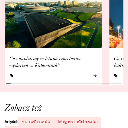
Co znajdziemy w letnim repertuarze
Co rob
wydarzeń w Katowicach?
kultur
Zobacz też
Artyści:
Łukasz Płoszajski
Małgorzata Ostrowska