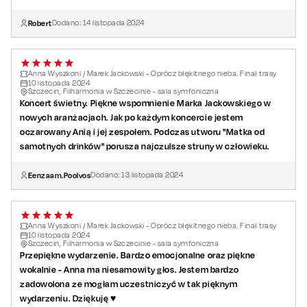
Robert
Dodano:
14
listopada
2024
Anna Wyszkoni / Marek Jackowski - Oprócz błękitnego nieba. Finał trasy
10
listopada
2024
Szczecin, Filharmonia w Szczecinie - sala symfoniczna
Koncert świetny. Piękne wspomnienie Marka Jackowskiego w
nowych aranżacjach. Jak po każdym koncercie jestem
oczarowany Anią i jej zespołem. Podczas utworu "Matka od
samotnych drinków" porusza najczulsze struny w człowieku.
Eenzaam.Poolvos
Dodano:
13
listopada
2024
Anna Wyszkoni / Marek Jackowski - Oprócz błękitnego nieba. Finał trasy
10
listopada
2024
Szczecin, Filharmonia w Szczecinie - sala symfoniczna
Przepiękne wydarzenie. Bardzo emocjonalne oraz piękne
wokalnie - Anna ma niesamowity głos. Jestem bardzo
zadowolona ze mogłam uczestniczyć w tak pięknym
wydarzeniu. Dziękuję ♥️