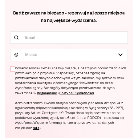
Bądź zawsze na bieżąco - rezerwuj najlepsze miejsca
na największe wydarzenia.
Miasto
Podanie adresu e-mail i nazwy miasta, a następnie potwierdzenie ich
przez kliknięcie przycisku "Zapisz się", oznacza zgodę na
przetwarzanie danych osobowych w tym zakresie, wyłącznie w celu
dostarczania biuletynu informacyjnego "Newsletter" do czasu
wycofania zgody. Szczegóły dotyczące przetwarzania danych
Regulaminie
Polityce Prywatności
zawarte są w
i
.
Administratorem Twoich danych osobowych jest Adria Art spółka z
ograniczoną odpowiedzialnością z siedzibą w Bydgoszczy (85- 227),
przy ulicy Artura Grottgera 4/2. Twoje dane będą przetwarzane na
podstawie wyrażonej zgody (art. 6 ust. 1 lit. a RODOD) – do czasu jej
wycofania. Więcej informacji na temat przetwarzania danych
tutaj.
znajdziesz