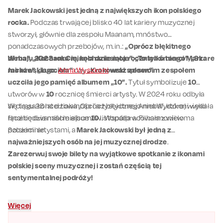
Marek Jackowski jest jedną z największych ikon polskiego
rocka.
Podczas trwającej blisko 40 lat kariery muzycznej
stworzył, głównie dla zespołu Maanam, mnóstwo
ponadczasowych przebojów, m.in.:
„Oprócz błękitnego
nieba”, „Kocham Cię, kochanie moje”
W maju 2023 roku minęła dziesiąta rocznica śmierci Marka
,
„To tylko tango”
,
„Szare
miraże”
Jackowskiego.
,
„Lucciola”
Anna Wyszkoni
czy
„Krakowski spleen”
wraz ze swoim zespołem
.
uczciła jego pamięć albumem „10”.
Tytuł symbolizuje
10
utworów w
10
rocznicę śmierci artysty. W 2024 roku odbyła
się trasa koncertowa „Oprócz błękitnego nieba”, której wielki
W ciągu 28 lat działalności artystycznej Anna Wyszkoni wydała
finał będzie miał miejsce
łącznie dwanaście albumów. Współpracowała z wieloma
10
listopada w Filharmonii w
Szczecinie.
polskimi artystami, a
Marek Jackowski był jedną z
najważniejszych osób na jej muzycznej drodze
.
Zarezerwuj swoje bilety na wyjątkowe spotkanie z ikonami
polskiej sceny muzycznej i zostań częścią tej
sentymentalnej podróży!
Więcej