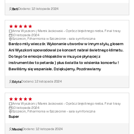
Beti
Dodano:
12
listopada
2024
Anna Wyszkoni / Marek Jackowski - Oprócz błękitnego nieba. Finał trasy
10
listopada
2024
Szczecin, Filharmonia w Szczecinie - sala symfoniczna
Bardzo miły wieczór. Wykonanie utworów w innym stylu, głosem
Ani Wyszkoni spowodował że koncert nabrał świetnego klimatu.
Do tego te emocje chłopaków w muzyce płynącej z
instrumentów to petarda ) plus światła to wisienka koncertu !
Bawiliśmy się wspaniale. Dziękujemy. Pozdrawiamy
Edyta
Dodano:
12
listopada
2024
Anna Wyszkoni / Marek Jackowski - Oprócz błękitnego nieba. Finał trasy
10
listopada
2024
Szczecin, Filharmonia w Szczecinie - sala symfoniczna
Super
Maciej
Dodano:
12
listopada
2024