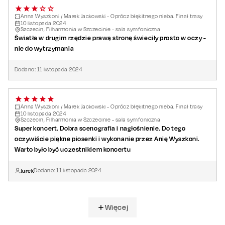
Anna Wyszkoni / Marek Jackowski - Oprócz błękitnego nieba. Finał trasy
10
listopada
2024
Szczecin, Filharmonia w Szczecinie - sala symfoniczna
Światła w drugim rzędzie prawą stronę świeciły prosto w oczy -
nie do wytrzymania
Dodano:
11
listopada
2024
Anna Wyszkoni / Marek Jackowski - Oprócz błękitnego nieba. Finał trasy
10
listopada
2024
Szczecin, Filharmonia w Szczecinie - sala symfoniczna
Super koncert. Dobra scenografia i nagłośnienie. Do tego
oczywiście piękne piosenki i wykonanie przez Anię Wyszkoni.
Warto było być uczestnikiem koncertu
Jurek
Dodano:
11
listopada
2024
Więcej