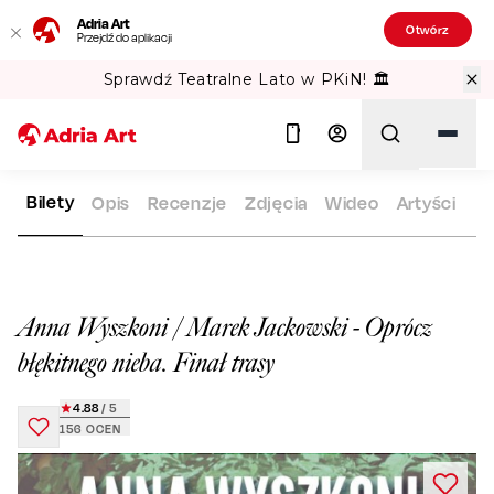
Adria Art
Otwórz
Przejdź do aplikacji
Gipsy Kings w TAURON Arena Kraków!
Bilety
Opis
Recenzje
Zdjęcia
Wideo
Artyści
ADRIA ART
REPERTUAR
ANNA WYSZKONI / MAREK JACKOWS
Szukaj
Anna Wyszkoni / Marek Jackowski - Oprócz
błękitnego nieba. Finał trasy
4.88
/ 5
156
OCEN