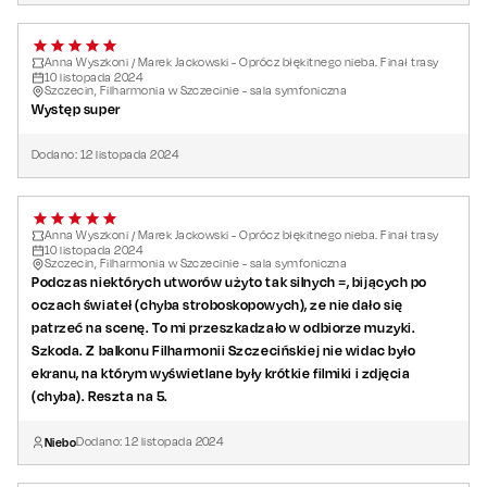
Anna Wyszkoni / Marek Jackowski - Oprócz błękitnego nieba. Finał trasy
10
listopada
2024
Szczecin, Filharmonia w Szczecinie - sala symfoniczna
Występ super
Dodano:
12
listopada
2024
Anna Wyszkoni / Marek Jackowski - Oprócz błękitnego nieba. Finał trasy
10
listopada
2024
Szczecin, Filharmonia w Szczecinie - sala symfoniczna
Podczas niektórych utworów użyto tak silnych =, bijących po
oczach świateł (chyba stroboskopowych), ze nie dało się
patrzeć na scenę. To mi przeszkadzało w odbiorze muzyki.
Szkoda. Z balkonu Filharmonii Szczecińskiej nie widac było
ekranu, na którym wyświetlane były krótkie filmiki i zdjęcia
(chyba). Reszta na 5.
Niebo
Dodano:
12
listopada
2024