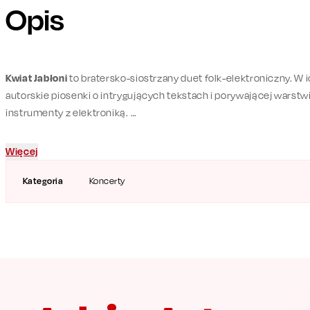
Opis
Kwiat Jabłoni
to bratersko-siostrzany duet folk-elektroniczny. W 
autorskie piosenki o intrygujących tekstach i porywającej warst
instrumenty z elektroniką.
Pomysł na nietypowe zestawienie mandoliny z fortepianem i dwo
Więcej
nowego projektu amerykańskich muzyków: Brada Mehldau'a i Chrisa
elektroniczną perkusję tworząc wyjątkową, świeżą i nowoczesn
Kategoria
Koncerty