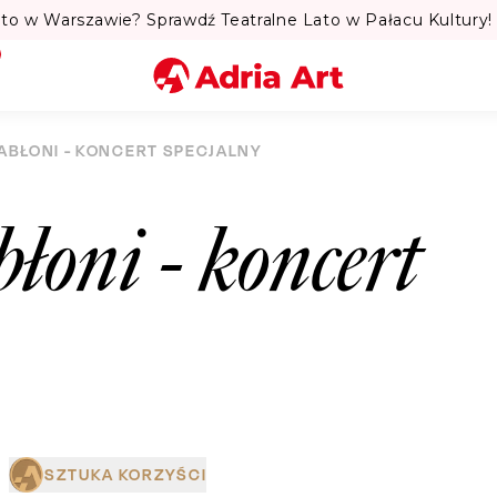
to w Warszawie? Sprawdź Teatralne Lato w Pałacu Kultury! 
Miasto
JABŁONI - KONCERT SPECJALNY
Kategoria
łoni - koncert
Szukaj
SZTUKA KORZYŚCI