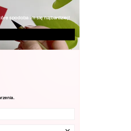
óre spodoba im się najbardziej!
rzenia.