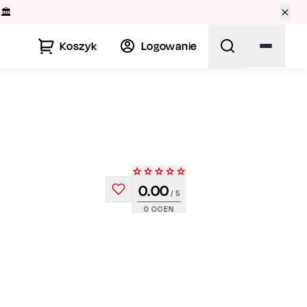
🏛️
Koszyk
Logowanie
0.00
/ 5
0
OCEN