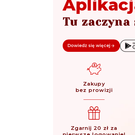
Aplikacj
Tu zaczyna 
Dowiedz się więcej
Zakupy
bez prowizji
Zgarnij 20 zł za
pierwsze logowanie!