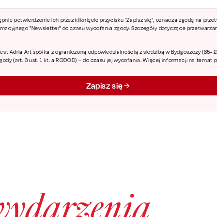
ępnie potwierdzenie ich przez kliknięcie przycisku "Zapisz się", oznacza zgodę na pr
ormacyjnego "Newsletter" do czasu wycofania zgody. Szczegóły dotyczące przetwarz
 Adria Art spółka z ograniczoną odpowiedzialnością z siedzibą w Bydgoszczy (85- 227
dy (art. 6 ust. 1 lit. a RODOD) – do czasu jej wycofania. Więcej informacji na temat
Zapisz się
wydarzenia