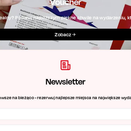
Voucher
alny? Podaruj najbliższym piękne chwile na wydarzeniu, kt
Zobacz
Newsletter
awsze na bieżąco - rezerwuj najlepsze miejsca na największe wyda