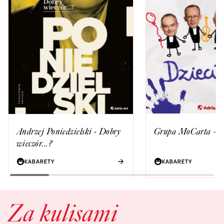
Grupa MoCarta – D
Andrzej Poniedzielski - Dobry
wieczór...?
KABARETY
KABARETY
Za kulisami