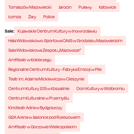
Tomaszów Mazowiecki
Jarocin
Puławy
Katowice
Łomża
Żary
Police
Sale:
Kujawskie Centrum Kultury w Inowrocławiu
Hala Widowiskowo-Sportowa CAiIS w Grodzisku Mazowieckim
Sala Widowiskowa Zespołu „Mazowsze”
Amfiteatr w Kołobrzegu
Regionalne Centrum Kultury - Fabryka Emocji w Pile
Teatr im. Adama Mickiewicza w Cieszynie
Centrum Kultury 105 w Koszalinie
Dom Kultury w Wolbromiu
Centrum Kulturalne w Przemyślu
Kinoteatr Adria w Bydgoszczy
G2A Arena w Jasionce pod Rzeszowem
Amfiteatr w Gorzowie Wielkopolskim