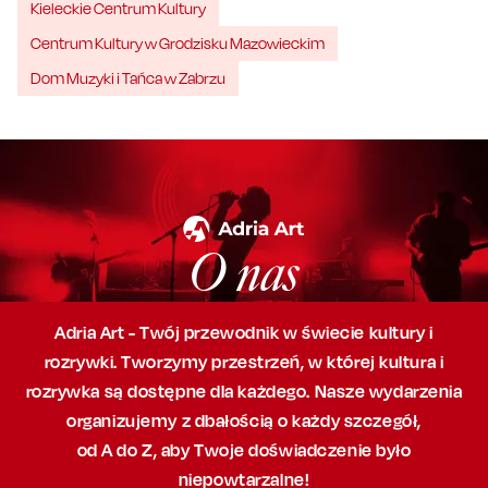
Kieleckie Centrum Kultury
Centrum Kultury w Grodzisku Mazowieckim
Dom Muzyki i Tańca w Zabrzu
O nas
Adria Art - Twój przewodnik w świecie kultury i
rozrywki. Tworzymy przestrzeń,
w której
kultura i
rozrywka są dostępne dla każdego. Nasze wydarzenia
organizujemy
z dbałością
o każdy szczegół,
od A do Z, aby
Twoje doświadczenie było
niepowtarzalne!