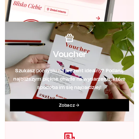
Voucher
Szukasz pomysłu na prezent idealny? Podaruj
najbliższym piękne chwile na wydarzeniu, które
spodoba im się najbardziej!
Zobacz