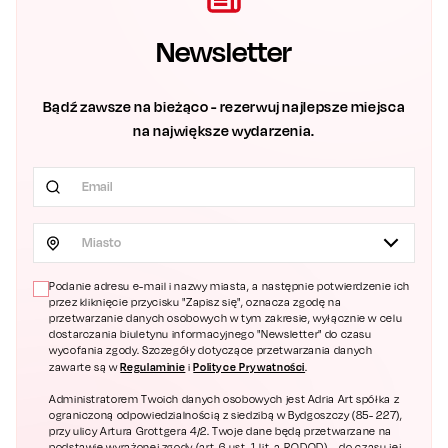
Newsletter
Bądź zawsze na bieżąco - rezerwuj najlepsze miejsca
na największe wydarzenia.
Miasto
Podanie adresu e-mail i nazwy miasta, a następnie potwierdzenie ich
przez kliknięcie przycisku "Zapisz się", oznacza zgodę na
przetwarzanie danych osobowych w tym zakresie, wyłącznie w celu
dostarczania biuletynu informacyjnego "Newsletter" do czasu
wycofania zgody. Szczegóły dotyczące przetwarzania danych
Regulaminie
Polityce Prywatności
zawarte są w
i
.
Administratorem Twoich danych osobowych jest Adria Art spółka z
ograniczoną odpowiedzialnością z siedzibą w Bydgoszczy (85- 227),
przy ulicy Artura Grottgera 4/2. Twoje dane będą przetwarzane na
podstawie wyrażonej zgody (art. 6 ust. 1 lit. a RODOD) – do czasu jej