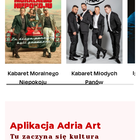
Ig
Kabaret Moralnego
Kabaret Młodych
Niepokoju
Panów
Aplikacja Adria Art
Tu zaczyna się kultura