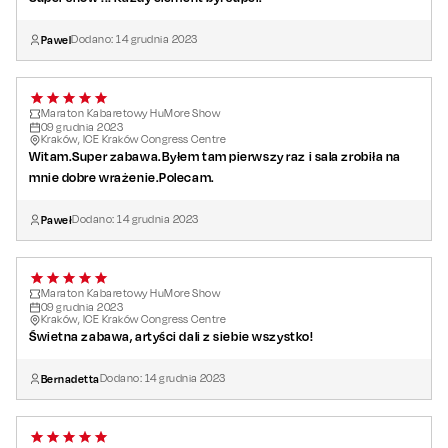
Pawel
Dodano:
14
grudnia
2023
Maraton Kabaretowy HuMore Show
09
grudnia
2023
Kraków, ICE Kraków Congress Centre
Witam.Super zabawa.Byłem tam pierwszy raz i sala zrobiła na
mnie dobre wrażenie.Polecam.
Paweł
Dodano:
14
grudnia
2023
Maraton Kabaretowy HuMore Show
09
grudnia
2023
Kraków, ICE Kraków Congress Centre
Świetna zabawa, artyści dali z siebie wszystko!
Bernadetta
Dodano:
14
grudnia
2023