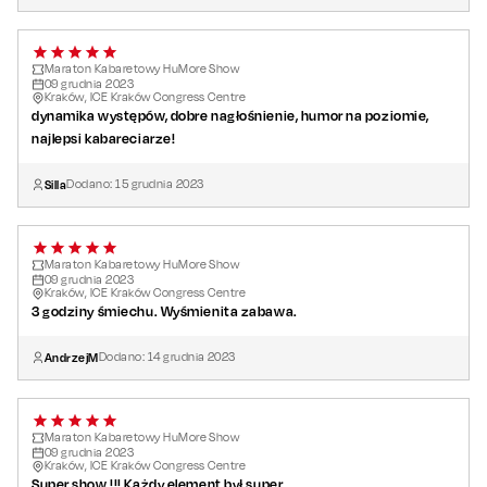
Maraton Kabaretowy HuMore Show
09
grudnia
2023
Kraków, ICE Kraków Congress Centre
dynamika występów, dobre nagłośnienie, humor na poziomie,
najlepsi kabareciarze!
Silla
Dodano:
15
grudnia
2023
Maraton Kabaretowy HuMore Show
09
grudnia
2023
Kraków, ICE Kraków Congress Centre
3 godziny śmiechu. Wyśmienita zabawa.
AndrzejM
Dodano:
14
grudnia
2023
Maraton Kabaretowy HuMore Show
09
grudnia
2023
Kraków, ICE Kraków Congress Centre
Super show !!! Każdy element był super.