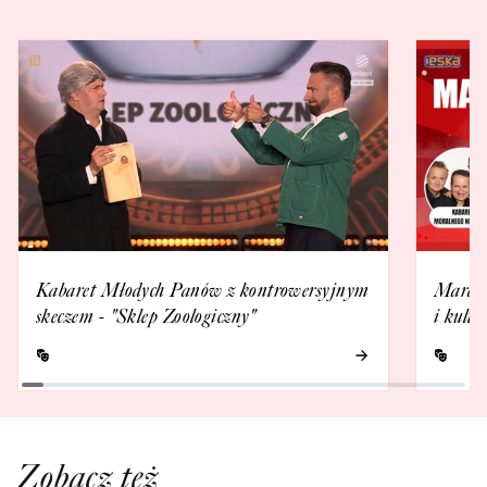
Kabaret Młodych Panów z kontrowersyjnym
Marat
skeczem - "Sklep Zoologiczny"
i kulto
Zobacz też