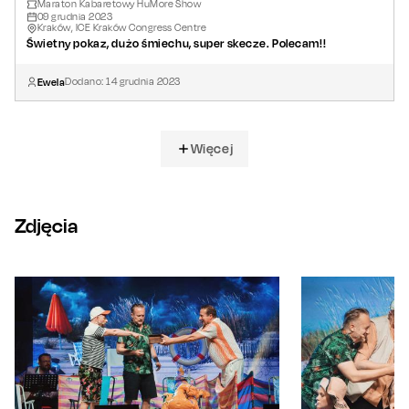
Maraton Kabaretowy HuMore Show
09
grudnia
2023
Kraków, ICE Kraków Congress Centre
Świetny pokaz, dużo śmiechu, super skecze. Polecam!!
Ewela
Dodano:
14
grudnia
2023
Więcej
Zdjęcia