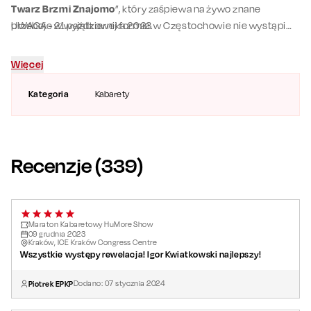
Twarz Brzmi Znajomo
”, który zaśpiewa na żywo znane
przeboje w wyjątkowej formie.
UWAGA - 21 października 2023 w Częstochowie nie wystąpi
Igor Kwiatkowski.
Cały wieczór poprowadzi duet
Robert Górski
i
Robert
Więcej
Korólczyk
.
Kategoria
Kabarety
Recenzje (
339
)
Maraton Kabaretowy HuMore Show
09
grudnia
2023
Kraków, ICE Kraków Congress Centre
Wszystkie występy rewelacja! Igor Kwiatkowski najlepszy!
Piotrek EPKP
Dodano:
07
stycznia
2024