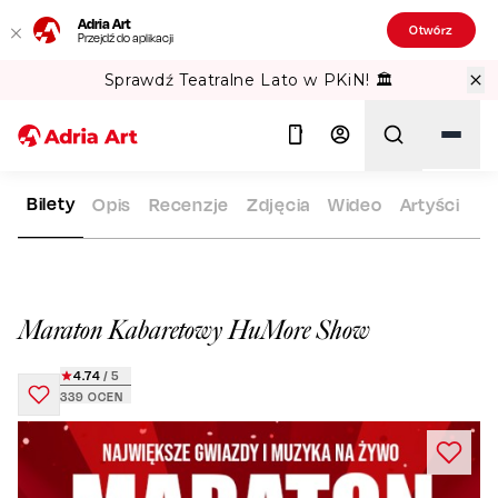
Adria Art
Otwórz
Przejdź do aplikacji
Sprawdź Teatralne Lato w PKiN! 🏛️
Bilety
Opis
Recenzje
Zdjęcia
Wideo
Artyści
ADRIA ART
REPERTUAR
MARATON KABARETOWY HUMORE
Szukaj
Maraton Kabaretowy HuMore Show
4.74
/ 5
339
OCEN