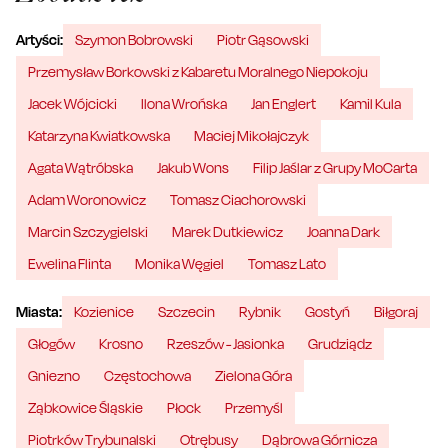
Artyści:
Szymon Bobrowski
Piotr Gąsowski
Przemysław Borkowski z Kabaretu Moralnego Niepokoju
Jacek Wójcicki
Ilona Wrońska
Jan Englert
Kamil Kula
Katarzyna Kwiatkowska
Maciej Mikołajczyk
Agata Wątróbska
Jakub Wons
Filip Jaślar z Grupy MoCarta
Adam Woronowicz
Tomasz Ciachorowski
Marcin Szczygielski
Marek Dutkiewicz
Joanna Dark
Ewelina Flinta
Monika Węgiel
Tomasz Lato
Miasta:
Kozienice
Szczecin
Rybnik
Gostyń
Biłgoraj
Głogów
Krosno
Rzeszów - Jasionka
Grudziądz
Gniezno
Częstochowa
Zielona Góra
Ząbkowice Śląskie
Płock
Przemyśl
Piotrków Trybunalski
Otrębusy
Dąbrowa Górnicza