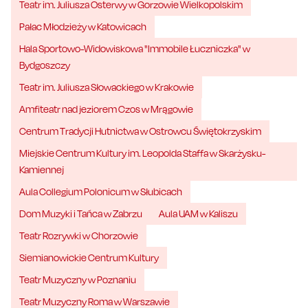
Teatr im. Juliusza Osterwy w Gorzowie Wielkopolskim
Pałac Młodzieży w Katowicach
Hala Sportowo-Widowiskowa "Immobile Łuczniczka" w
Bydgoszczy
Teatr im. Juliusza Słowackiego w Krakowie
Amfiteatr nad jeziorem Czos w Mrągowie
Centrum Tradycji Hutnictwa w Ostrowcu Świętokrzyskim
Miejskie Centrum Kultury im. Leopolda Staffa w Skarżysku-
Kamiennej
Aula Collegium Polonicum w Słubicach
Dom Muzyki i Tańca w Zabrzu
Aula UAM w Kaliszu
Teatr Rozrywki w Chorzowie
Siemianowickie Centrum Kultury
Teatr Muzyczny w Poznaniu
Teatr Muzyczny Roma w Warszawie