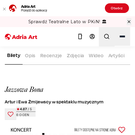
Adria Art
Otwórz
Przejdź do aplikacji
Sprawdź Teatralne Lato w PKiN! 🏛️
Bilety
Opis
Recenzje
Zdjęcia
Wideo
Artyści
ADRIA ART
REPERTUAR
JAZZOWA BONA
Szukaj
Jazzowa Bona
Artur i Ewa Żmijewscy w spektaklu muzycznym
4.67
/ 5
6
OCEN