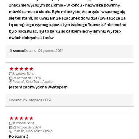
znacznie wyższym poziomie - w końcu - nazwiska powinny
mówić same za siebie. Było mi przykro, że artyści wspomagają
się tekstami, bo uważam że szacunek do widza (zwłaszcza za
tę cenę) tego wymaga, poza tym żadnego "kunsztu" nie można
było podziwiać, był to bardziej całkiem ładny jam niż występ
dwóch dobrych aktorów.
AnneJo
Dodano:
04
grudnia
2024
Jazzowa Bona
21
listopada
2024
Poznań, Kino Teatr Apollo
jestem zachwycona występem.
Dodano:
25
listopada
2024
Jazzowa Bona
21
listopada
2024
Poznań, Kino Teatr Apollo
Polecam :)