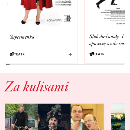
Ślub doskonały: I że
Supermenka
opuszczę aż do śmie
TEATR
TEATR
Za kulisami