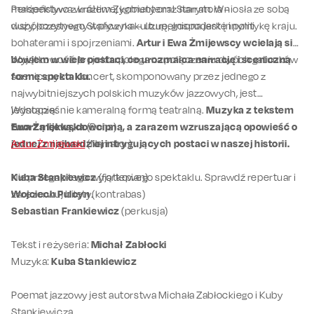
małżeństwo z królem Zygmuntem I Starym. Wniosła ze sobą
Perspektywa wrażliwej kobiety oraz narratora –
duży, pozytywny wpływ na kulturę, gospodarkę i politykę kraju.
współczesnego Stańczyka – uzupełniona jest innymi
bohaterami i spojrzeniami.
Artur i Ewa Żmijewscy wcielają się
bowiem w wiele postaci, co urozmaica narrację i sceniczną
Wyjątkowość projektu polega na połączeniu dwóch gatunków
formę spektaklu.
scenicznych. Koncert, skomponowany przez jednego z
najwybitniejszych polskich muzyków jazzowych, jest
jednocześnie kameralną formą teatralną.
Wystąpią:
Muzyka z tekstem
tworzą lekką, dowcipną, a zarazem wzruszającą opowieść o
Ewa Żmijewska
(Bona)
jednej z najbardziej intrygujących postaci w naszej historii.
Artur Żmijewski
(Narrator)
Nie przegap tego wyjątkowego spektaklu. Sprawdź repertuar i
Kuba Stankiewicz
(fortepian)
zarezerwuj bilety.
Wojciech Pulcyn
(kontrabas)
Sebastian Frankiewicz
(perkusja)
Tekst i reżyseria:
Michał Zabłocki
Muzyka:
Kuba Stankiewicz
Poemat jazzowy jest autorstwa Michała Zabłockiego i Kuby
Stankiewicza.