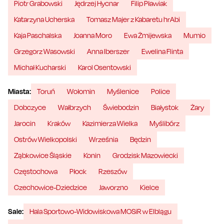
Piotr Grabowski
Jędrzej Hycnar
Filip Pławiak
Katarzyna Ucherska
Tomasz Majer z Kabaretu hrAbi
Kaja Paschalska
Joanna Moro
Ewa Żmijewska
Mumio
Grzegorz Wasowski
Anna Iberszer
Ewelina Flinta
Michał Kucharski
Karol Osentowski
Miasta:
Toruń
Wołomin
Myślenice
Police
Dobczyce
Wałbrzych
Świebodzin
Białystok
Żary
Jarocin
Kraków
Kazimierza Wielka
Myślibórz
Ostrów Wielkopolski
Września
Będzin
Ząbkowice Śląskie
Konin
Grodzisk Mazowiecki
Częstochowa
Płock
Rzeszów
Czechowice-Dziedzice
Jaworzno
Kielce
Sale:
Hala Sportowo-Widowiskowa MOSiR w Elblągu