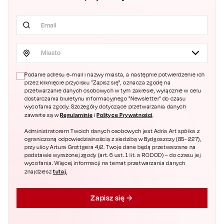
Miasto
Podanie adresu e-mail i nazwy miasta, a następnie potwierdzenie ich
przez kliknięcie przycisku "Zapisz się", oznacza zgodę na
przetwarzanie danych osobowych w tym zakresie, wyłącznie w celu
dostarczania biuletynu informacyjnego "Newsletter" do czasu
wycofania zgody. Szczegóły dotyczące przetwarzania danych
Regulaminie
Polityce Prywatności
zawarte są w
i
.
Administratorem Twoich danych osobowych jest Adria Art spółka z
ograniczoną odpowiedzialnością z siedzibą w Bydgoszczy (85- 227),
przy ulicy Artura Grottgera 4/2. Twoje dane będą przetwarzane na
podstawie wyrażonej zgody (art. 6 ust. 1 lit. a RODOD) – do czasu jej
wycofania. Więcej informacji na temat przetwarzania danych
tutaj.
znajdziesz
Zapisz się