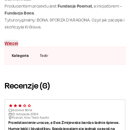
Producentem projektu jest
Fundacja Poemat
, a inicjatorem –
Fundacja Bona
.
Tytuł oryginalny: BONA. SFORZA D’ARAGONA. Czyli jak zaczęła i
skończyła Królowa.
Więcej
Kategoria
Teatr
Recenzje (
6
)
Jazzowa Bona
21
listopada
2024
Poznań, Kino Teatr Apollo
Przedstawienie urocze, a Ewa Żmijewska bardzo ładnie śpiewa.
Humor lekki i błyskotliwy. Spodziewałam się jednak czegoś na