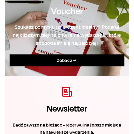
Voucher
Szukasz pomysłu na prezent idealny? Podaruj
najbliższym piękne chwile na wydarzeniu, które
spodoba im się najbardziej!
Zobacz
Newsletter
Bądź zawsze na bieżąco - rezerwuj najlepsze miejsca
na największe wydarzenia.