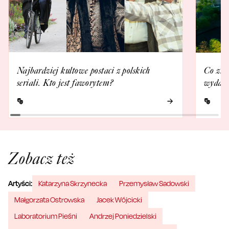
Najbardziej kultowe postaci z polskich
Co zna
seriali. Kto jest faworytem?
wydarz
Zobacz też
Artyści:
Katarzyna Skrzynecka
Przemysław Sadowski
Małgorzata Ostrowska
Jacek Wójcicki
Laboratorium Pieśni
Andrzej Poniedzielski