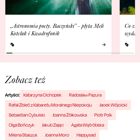
„Astronomia poety. Baczyński” – płyta Meli
Co zna
Koteluk i Kwadrofonik
wydarz
Zobacz też
Artyści:
Katarzyna Cichopek
Radosław Pazura
Rafał Zbieć z Kabaretu Moralnego Niepokoju
Jacek Wójcicki
Sebastian Cybulski
Joanna Żółkowska
Piotr Polk
Olga Bończyk
Jakub Zając
Agata Wątróbska
Milena Staszuk
Joanna Moro
Happysad