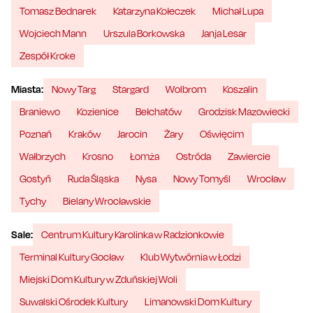
Tomasz Bednarek
Katarzyna Kołeczek
Michał Lupa
Wojciech Mann
Urszula Borkowska
Janja Lesar
Zespół Kroke
Miasta:
Nowy Targ
Stargard
Wolbrom
Koszalin
Braniewo
Kozienice
Bełchatów
Grodzisk Mazowiecki
Poznań
Kraków
Jarocin
Żary
Oświęcim
Wałbrzych
Krosno
Łomża
Ostróda
Zawiercie
Gostyń
Ruda Śląska
Nysa
Nowy Tomyśl
Wrocław
Tychy
Bielany Wrocławskie
Sale:
Centrum Kultury Karolinka w Radzionkowie
Terminal Kultury Gocław
Klub Wytwórnia w Łodzi
Miejski Dom Kultury w Zduńskiej Woli
Suwalski Ośrodek Kultury
Limanowski Dom Kultury