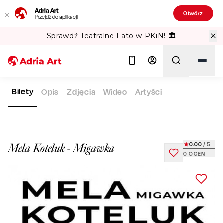
Adria Art
Otwórz
Przejdź do aplikacji
Sprawdź Teatralne Lato w PKiN! 🏛️
Bilety
Opis
Zdjęcia
Wideo
Artyści
ADRIA ART
REPERTUAR
MELA KOTELUK - MIGAWKA
Szukaj
0.00
/ 5
Mela Koteluk - Migawka
0
OCEN