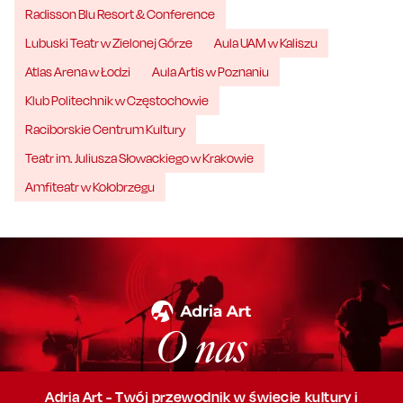
Radisson Blu Resort & Conference
Lubuski Teatr w Zielonej Górze
Aula UAM w Kaliszu
Atlas Arena w Łodzi
Aula Artis w Poznaniu
Klub Politechnik w Częstochowie
Raciborskie Centrum Kultury
Teatr im. Juliusza Słowackiego w Krakowie
Amfiteatr w Kołobrzegu
O nas
Adria Art - Twój przewodnik w świecie kultury i