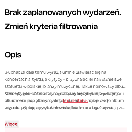
Brak zaplanowanych wydarzeń.
Zmień kryteria filtrowania
Opis
Słuchacze dają temu wyraz, tłumnie zjawiając się na
koncertach artystki, a krytycy – przyznając jej najważniejsze
statuetki w polskiej branży muzycznej. Także najnowszy album
Meli – „Migawka” – został nagrodzony Fryderykiem w kategorii
Koncerty Meli Koteluk wyróżniają się nie tylko najwyższym
album roku pop alternatywny.
poziomem muzycznym, ale także niebanalną oprawą
Mela Koteluk
mówi, że to album
organiczny, dający wytchnienie od nadmiaru bodźców i
wizualną. To niezwykłe widowiska, które na długo zapadają w
informacji.
pamięć.
Więcej