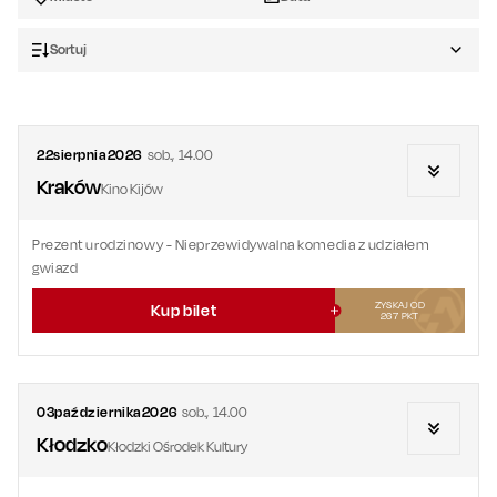
Sortuj
22
sierpnia
2026
sob.
,
14.00
Kraków
Kino Kijów
Prezent urodzinowy
- Nieprzewidywalna komedia z udziałem
gwiazd
ZYSKAJ OD
Kup bilet
267
PKT
03
października
2026
sob.
,
14.00
Kłodzko
Kłodzki Ośrodek Kultury