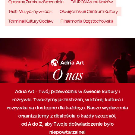
Opera na Zamku w Szczecinie
TAURON Arena Kraków
Teatr Muzyczny w Łodzi
Oświęcimskie Centrum Kultury
Terminal Kultury Gocław
Filharmonia Częstochowska
O nas
Adria Art - Twój przewodnik w świecie kultury i
rozrywki. Tworzymy przestrzeń,
w której
kultura i
rozrywka są dostępne dla każdego. Nasze wydarzenia
organizujemy
z dbałością
o każdy szczegół,
od A do Z, aby
Twoje doświadczenie było
niepowtarzalne!