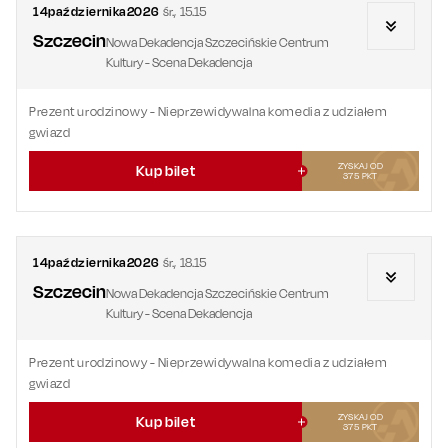
14
października
2026
śr.
,
15.15
Szczecin
Nowa Dekadencja Szczecińskie Centrum
Kultury - Scena Dekadencja
Prezent urodzinowy
- Nieprzewidywalna komedia z udziałem
gwiazd
ZYSKAJ OD
Kup bilet
375
PKT
14
października
2026
śr.
,
18.15
Szczecin
Nowa Dekadencja Szczecińskie Centrum
Kultury - Scena Dekadencja
Prezent urodzinowy
- Nieprzewidywalna komedia z udziałem
gwiazd
ZYSKAJ OD
Kup bilet
375
PKT