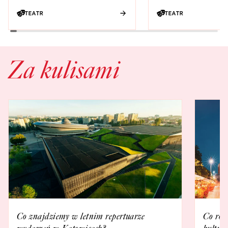
TEATR
TEATR
Za kulisami
Co znajdziemy w letnim repertuarze
Co rob