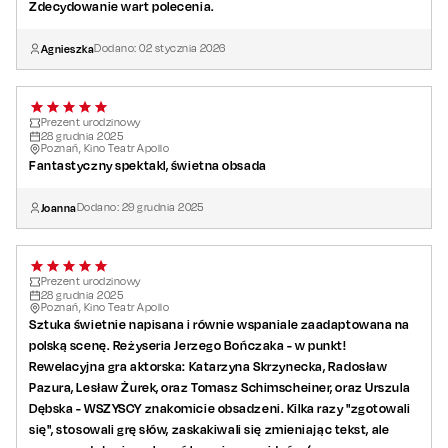
Zdecydowanie wart polecenia.
Obsada:
Liz:
Katarzyna Skrzynecka
/ Katarzyna Pakosińska / Anna Guzik /
Agnieszka
Dodano:
02
stycznia
2026
Anna Modrzejewska
Kate:
Katarzyna Ptasińska
/
Dominika Kryszczyńska
/ Urszula
Dębska
Prezent urodzinowy
Tony:
28
Rafał Cieszyński
grudnia
2025
/
Lesław Żurek
/ Stefan Pawłowski
Poznań, Kino Teatr Apollo
Bob:
Tomasz Dedek
/
Radosław Pazura
Fantastyczny spektakl, świetna obsada
Dick:
Waldemar Obłoza /
Tomasz Schimscheiner
Joanna
Dodano:
29
grudnia
2025
Reżyseria:
Jerzy Bończak
Prezent urodzinowy
28
grudnia
2025
Poznań, Kino Teatr Apollo
Sztuka świetnie napisana i równie wspaniale zaadaptowana na
polską scenę. Reżyseria Jerzego Bończaka - w punkt!
Rewelacyjna gra aktorska: Katarzyna Skrzynecka, Radosław
Pazura, Lesław Żurek, oraz Tomasz Schimscheiner, oraz Urszula
Dębska - WSZYSCY znakomicie obsadzeni. Kilka razy "zgotowali
się", stosowali grę słów, zaskakiwali się zmieniając tekst, ale