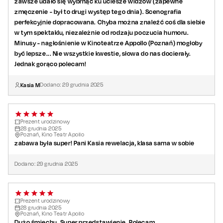
zawsze udało się wybrnąć ku uciesze widzów (zapewne
zmęczenie - był to drugi występ tego dnia). Scenografia
perfekcyjnie dopracowana. Chyba można znaleźć coś dla siebie
w tym spektaklu, niezależnie od rodzaju poczucia humoru.
Minusy - nagłośnienie w Kinoteatrze Appollo (Poznań) mogłoby
być lepsze... Nie wszystkie kwestie, słowa do nas docierały.
Jednak gorąco polecam!
Kasia M
Dodano:
29
grudnia
2025
Prezent urodzinowy
28
grudnia
2025
Poznań, Kino Teatr Apollo
zabawa była super! Pani Kasia rewelacja, klasa sama w sobie
Dodano:
29
grudnia
2025
Prezent urodzinowy
28
grudnia
2025
Poznań, Kino Teatr Apollo
Dużo śmiechu. Super przedstawienie. Polecam.