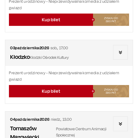
Prezent urodzinowy
- Nieprzewidywalna komedia z udziałem
gwiazd
ZYSKAJ OD
Kup bilet
390
PKT
03
października
2026
sob.
,
17.00
Kłodzko
Kłodzki Ośrodek Kultury
Prezent urodzinowy
- Nieprzewidywalna komedia z udziałem
gwiazd
ZYSKAJ OD
Kup bilet
390
PKT
04
października
2026
niedz.
,
13.00
Tomaszów
Powiatowe Centrum Animacji
Społecznej
Mazowiecki