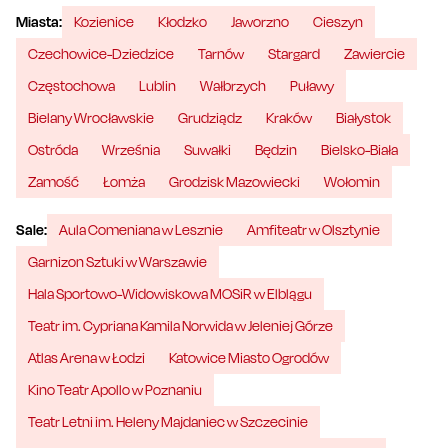
Miasta:
Kozienice
Kłodzko
Jaworzno
Cieszyn
Czechowice-Dziedzice
Tarnów
Stargard
Zawiercie
Częstochowa
Lublin
Wałbrzych
Puławy
Bielany Wrocławskie
Grudziądz
Kraków
Białystok
Ostróda
Września
Suwałki
Będzin
Bielsko-Biała
Zamość
Łomża
Grodzisk Mazowiecki
Wołomin
Sale:
Aula Comeniana w Lesznie
Amfiteatr w Olsztynie
Garnizon Sztuki w Warszawie
Hala Sportowo-Widowiskowa MOSiR w Elblągu
Teatr im. Cypriana Kamila Norwida w Jeleniej Górze
Atlas Arena w Łodzi
Katowice Miasto Ogrodów
Kino Teatr Apollo w Poznaniu
Teatr Letni im. Heleny Majdaniec w Szczecinie