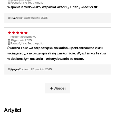
Poznań, Kino Teatr Apollo
Wspaniałe widowisko, wspaniali aktorzy. Udany wieczór ❤️
Ola
Dodano:
29
grudnia
2025
Prezent urodzinowy
28
grudnia
2025
Poznań, Kino Teatr Apollo
Świetna zabawa od początku do końca. Spektakl bardzo lekki i
wciągający, a aktorzy spisali się znakomicie. Wyszliśmy z teatru
w doskonałym nastroju – zdecydowanie polecam.
Portyk
Dodano:
29
grudnia
2025
Więcej
Artyści