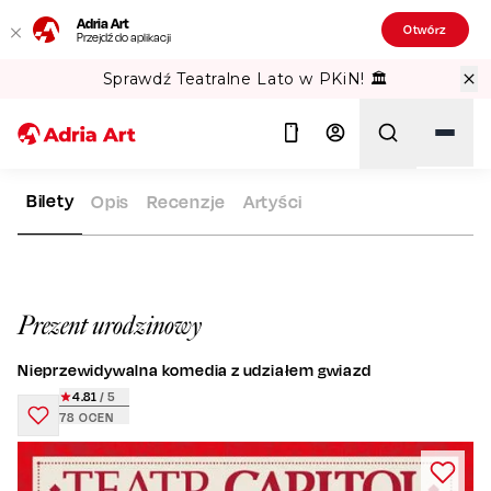
Adria Art
Otwórz
Przejdź do aplikacji
Sprawdź Teatralne Lato w PKiN! 🏛️
Bilety
Opis
Recenzje
Artyści
ADRIA ART
REPERTUAR
PREZENT URODZINOWY
Szukaj
Prezent urodzinowy
Nieprzewidywalna komedia z udziałem gwiazd
4.81
/ 5
78
OCEN