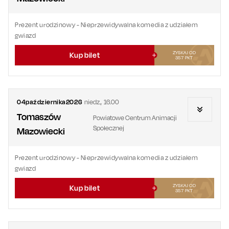
Prezent urodzinowy
- Nieprzewidywalna komedia z udziałem
gwiazd
ZYSKAJ OD
Kup bilet
357
PKT
04
października
2026
niedz.
,
16.00
Tomaszów
Powiatowe Centrum Animacji
Społecznej
Mazowiecki
Prezent urodzinowy
- Nieprzewidywalna komedia z udziałem
gwiazd
ZYSKAJ OD
Kup bilet
357
PKT