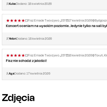
Kuba
Dodano:
18
kwietnia
2026
Fisz Emade Tworzywo „25”
17
kwietnia
2026
Bydgoszc
Koncert oceniam na wysokim poziomie. Jedynie tylko na sali by
Yelon
Dodano:
18
kwietnia
2026
Fisz Emade Tworzywo „25”
16
kwietnia
2026
Toruń, 
Fisz nie schodzi z jakości!
Aga
Dodano:
17
kwietnia
2026
Zdjęcia