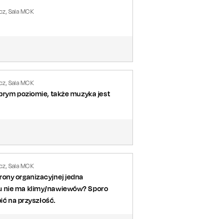
z, Sala MCK
z, Sala MCK
obrym poziomie, także muzyka jest
z, Sala MCK
rony organizacyjnej jedna
Ku nie ma klimy/nawiewów? Sporo
ić na przyszłość.