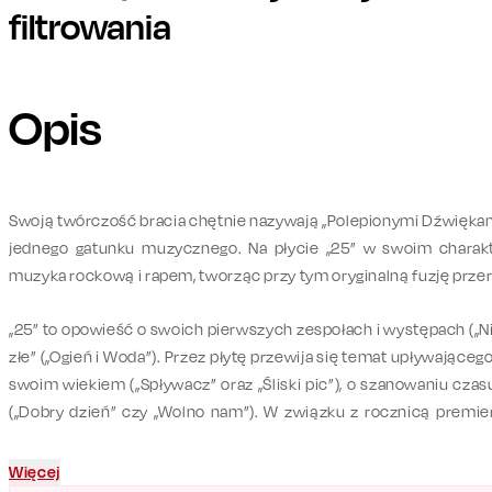
filtrowania
Opis
Swoją twórczość bracia chętnie nazywają „Polepionymi Dźwiękami
jednego gatunku muzycznego. Na płycie „25” w swoim charakt
muzyka rockową i rapem, tworząc przy tym oryginalną fuzję prz
„25” to opowieść o swoich pierwszych zespołach i występach („Niem
złe” („Ogień i Woda”). Przez płytę przewija się temat upływającego
swoim wiekiem („Spływacz” oraz „Śliski pic”), o szanowaniu czas
(„Dobry dzień” czy „Wolno nam”). W związku z rocznicą premier
zabraknie również stylistycznych odniesień do debiutanckie
„Śniadanie” oraz „Spływacz”). W nagraniu płyty gościnny udział 
Więcej