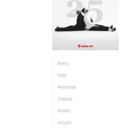
Bilety
Opis
Recenzje
Zdjęcia
Wideo
Artyści