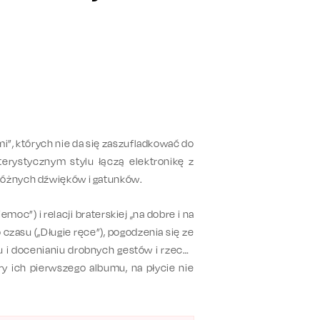
”, których nie da się zaszufladkować do
erystycznym stylu łączą elektronikę z
eróżnych dźwięków i gatunków.
oc”) i relacji braterskiej „na dobre i na
 czasu („Długie ręce”), pogodzenia się ze
u i docenianiu drobnych gestów i rzeczy
y ich pierwszego albumu, na płycie nie
j płyty z 2000 roku („Sedno To jest”,
wzięli Natalia Przybysz, Shachar Elnatan