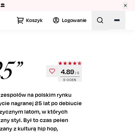
🏛️
Koszyk
Logowanie
25”
4.89
/ 5
9
OCEN
zespołów na polskim rynku
ie nagranej 25 lat po debiucie
uzycznym latom, w których
zny styl. Był to czas pełen
any z kulturą hip hop,