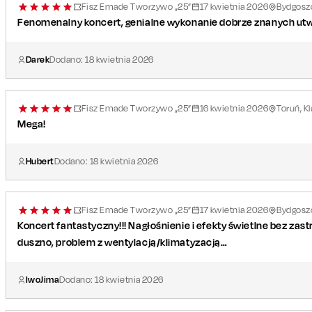
Fisz Emade Tworzywo „25”
17
kwietnia
2026
Bydgoszc
Fenomenalny koncert, genialne wykonanie dobrze znanych ut
Darek
Dodano:
18
kwietnia
2026
Fisz Emade Tworzywo „25”
16
kwietnia
2026
Toruń, 
Mega!
Hubert
Dodano:
18
kwietnia
2026
Fisz Emade Tworzywo „25”
17
kwietnia
2026
Bydgoszc
Koncert fantastyczny!!! Nagłośnienie i efekty świetlne bez zast
duszno, problem z wentylacją/klimatyzacją…
IwoJima
Dodano:
18
kwietnia
2026