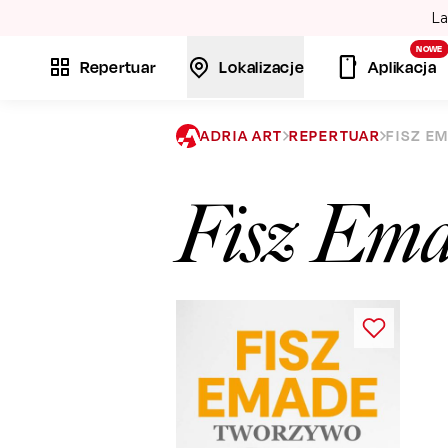
La
NOWE
Repertuar
Lokalizacje
Aplikacja
ADRIA ART
REPERTUAR
FISZ E
Fisz Ema