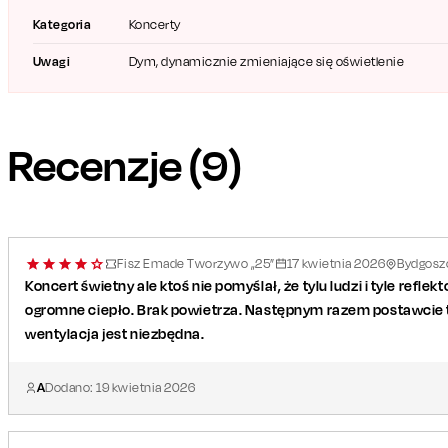
oraz Inbar Elnatan.
Kategoria
Koncerty
Uwagi
Dym, dynamicznie zmieniające się oświetlenie
Recenzje (
9
)
Fisz Emade Tworzywo „25”
17
kwietnia
2026
Bydgoszc
Koncert świetny ale ktoś nie pomyślał, że tylu ludzi i tyle reflek
ogromne ciepło. Brak powietrza. Następnym razem postawcie t
wentylacja jest niezbędna.
A
Dodano:
19
kwietnia
2026