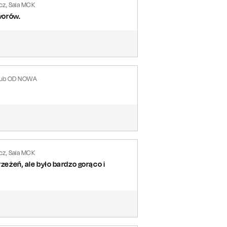
z, Sala MCK
worów.
Klub OD NOWA
z, Sala MCK
rzeżeń, ale było bardzo gorąco i