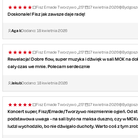
Fisz Emade Tworzywo „25”
17
kwietnia
2026
Bydgoszc
Doskonałe! Fisz jak zawsze daje radę!
Aga k
Dodano:
18
kwietnia
2026
Fisz Emade Tworzywo „25”
17
kwietnia
2026
Bydgoszc
Rewelacja! Dobre flow, super muzyka i dźwięk w sali MCK na d
cały czas we mnie. Polecam serdecznie
Jakub
Dodano:
18
kwietnia
2026
Fisz Emade Tworzywo „25”
17
kwietnia
2026
Bydgoszc
Koncert super, Fisz/Emade/Tworzywo niezmiennie ogień. Od st
podstawowa uwaga - na sali było na maksa duszno, czy w MC
ludzi wychodziło, bo nie dźwigało duchoty. Warto coś z tym zrob