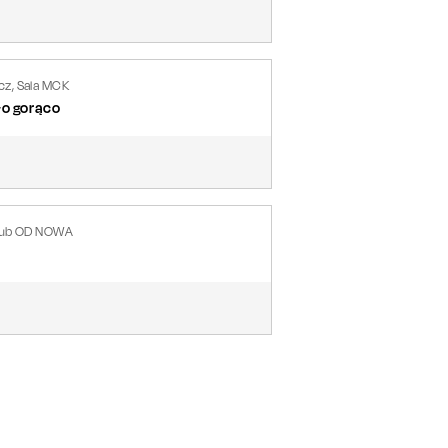
z, Sala MCK
ło gorąco
Klub OD NOWA