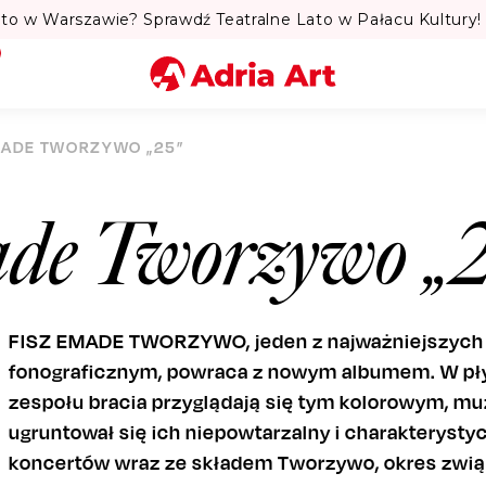
to w Warszawie? Sprawdź Teatralne Lato w Pałacu Kultury! 
Miasto
MADE TWORZYWO „25”
Kategoria
de Tworzywo „
Szukaj
FISZ EMADE TWORZYWO, jeden z najważniejszych 
fonograficznym, powraca z nowym albumem. W płyc
zespołu bracia przyglądają się tym kolorowym, m
ugruntował się ich niepowtarzalny i charakterystyc
koncertów wraz ze składem Tworzywo, okres związ