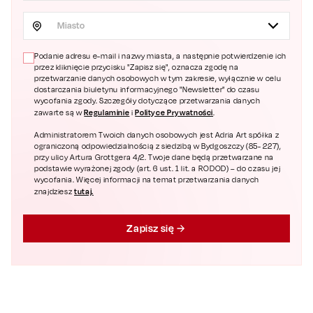
Miasto
Podanie adresu e-mail i nazwy miasta, a następnie potwierdzenie ich
przez kliknięcie przycisku "Zapisz się", oznacza zgodę na
przetwarzanie danych osobowych w tym zakresie, wyłącznie w celu
dostarczania biuletynu informacyjnego "Newsletter" do czasu
wycofania zgody. Szczegóły dotyczące przetwarzania danych
Regulaminie
Polityce Prywatności
zawarte są w
i
.
Administratorem Twoich danych osobowych jest Adria Art spółka z
ograniczoną odpowiedzialnością z siedzibą w Bydgoszczy (85- 227),
przy ulicy Artura Grottgera 4/2. Twoje dane będą przetwarzane na
podstawie wyrażonej zgody (art. 6 ust. 1 lit. a RODOD) – do czasu jej
wycofania. Więcej informacji na temat przetwarzania danych
tutaj.
znajdziesz
Zapisz się