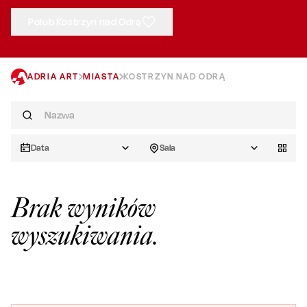
Polub Kostrzyn nad Odrą
ADRIA ART
MIASTA
KOSTRZYN NAD ODRĄ
Data
Sala
Brak wyników
wyszukiwania.