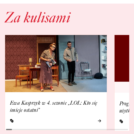
Za kulisami
Ewa Kasprzyk w 4. sezonie „LOL: Kto się
Progra
śmieje ostatni”
użytko