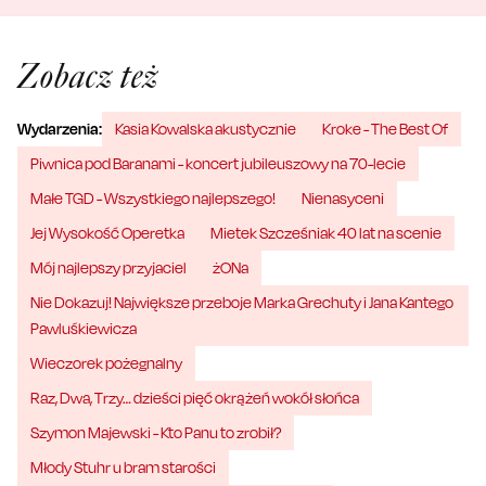
Zobacz też
Wydarzenia:
Kasia Kowalska akustycznie
Kroke - The Best Of
Piwnica pod Baranami - koncert jubileuszowy na 70-lecie
Małe TGD - Wszystkiego najlepszego!
Nienasyceni
Jej Wysokość Operetka
Mietek Szcześniak 40 lat na scenie
Mój najlepszy przyjaciel
żONa
Nie Dokazuj! Największe przeboje Marka Grechuty i Jana Kantego
Pawluśkiewicza
Wieczorek pożegnalny
Raz, Dwa, Trzy… dzieści pięć okrążeń wokół słońca
Szymon Majewski - Kto Panu to zrobił?
Młody Stuhr u bram starości