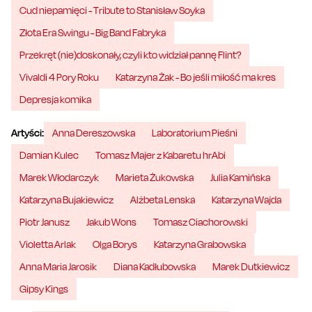
Cud niepamięci - Tribute to Stanisław Soyka
Złota Era Swingu - Big Band Fabryka
Przekręt (nie)doskonały, czyli kto widział pannę Flint?
Vivaldi 4 Pory Roku
Katarzyna Żak - Bo jeśli miłość ma kres
Depresja komika
Artyści:
Anna Dereszowska
Laboratorium Pieśni
Damian Kulec
Tomasz Majer z Kabaretu hrAbi
Marek Włodarczyk
Marieta Żukowska
Julia Kamińska
Katarzyna Bujakiewicz
Alżbeta Lenska
Katarzyna Wajda
Piotr Janusz
Jakub Wons
Tomasz Ciachorowski
Violetta Arlak
Olga Borys
Katarzyna Grabowska
Anna Maria Jarosik
Diana Kadłubowska
Marek Dutkiewicz
Gipsy Kings