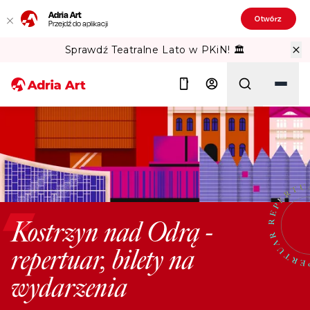
Adria Art
Otwórz
Przejdź do aplikacji
Sprawdź Teatralne Lato w PKiN! 🏛️
Szukaj
Kostrzyn nad Odrą -
repertuar, bilety na
wydarzenia