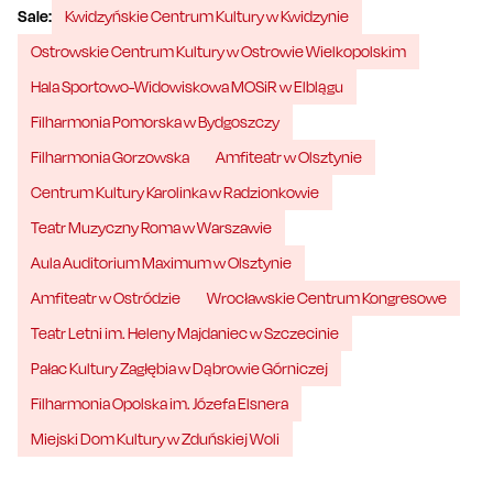
Sale:
Kwidzyńskie Centrum Kultury w Kwidzynie
Ostrowskie Centrum Kultury w Ostrowie Wielkopolskim
Hala Sportowo-Widowiskowa MOSiR w Elblągu
Filharmonia Pomorska w Bydgoszczy
Filharmonia Gorzowska
Amfiteatr w Olsztynie
Centrum Kultury Karolinka w Radzionkowie
Teatr Muzyczny Roma w Warszawie
Aula Auditorium Maximum w Olsztynie
Amfiteatr w Ostródzie
Wrocławskie Centrum Kongresowe
Teatr Letni im. Heleny Majdaniec w Szczecinie
Pałac Kultury Zagłębia w Dąbrowie Górniczej
Filharmonia Opolska im. Józefa Elsnera
Miejski Dom Kultury w Zduńskiej Woli