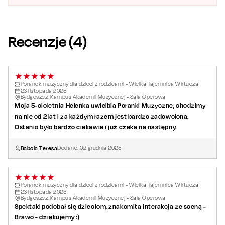
Recenzje (
4
)
Poranek muzyczny dla dzieci z rodzicami - Wielka Tajemnica Wirtuoza
23
listopada
2025
Bydgoszcz, Kampus Akademii Muzycznej - Sala Operowa
Moja 5-cioletnia Helenka uwielbia Poranki Muzyczne, chodzimy
na nie od 2 lat i za każdym razem jest bardzo zadowolona.
Ostanio było bardzo ciekawie i już czeka na następny.
Babcia Teresa
Dodano:
02
grudnia
2025
Poranek muzyczny dla dzieci z rodzicami - Wielka Tajemnica Wirtuoza
23
listopada
2025
Bydgoszcz, Kampus Akademii Muzycznej - Sala Operowa
Spektakl podobał się dzieciom, znakomita interakcja ze sceną -
Brawo - dziękujemy :)