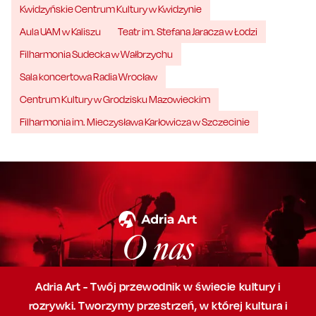
Kwidzyńskie Centrum Kultury w Kwidzynie
Aula UAM w Kaliszu
Teatr im. Stefana Jaracza w Łodzi
Filharmonia Sudecka w Wałbrzychu
Sala koncertowa Radia Wrocław
Centrum Kultury w Grodzisku Mazowieckim
Filharmonia im. Mieczysława Karłowicza w Szczecinie
O nas
Adria Art - Twój przewodnik w świecie kultury i
rozrywki. Tworzymy przestrzeń,
w której
kultura i