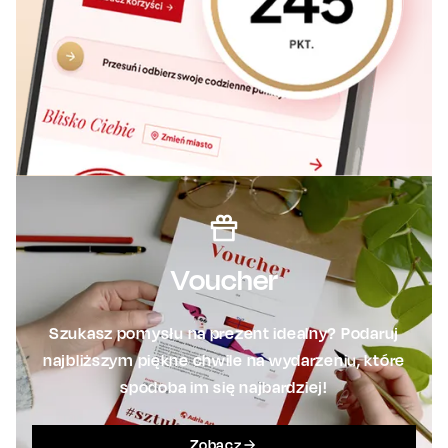
Voucher
Szukasz pomysłu na prezent idealny? Podaruj
najbliższym piękne chwile na wydarzeniu, które
spodoba im się najbardziej!
Zobacz