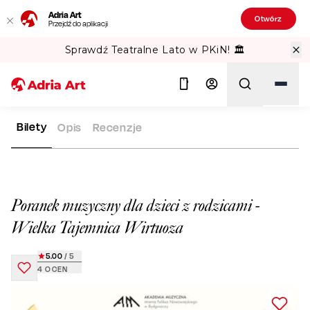
Adria Art
Otwórz
Przejdź do aplikacji
Sprawdź Teatralne Lato w PKiN! 🏛️
Bilety
Opis
Recenzje
ADRIA ART
REPERTUAR
PORANEK MUZYCZNY DLA DZIECI 
Szukaj
Poranek muzyczny dla dzieci z rodzicami -
Wielka Tajemnica Wirtuoza
5.00
/ 5
4
OCEN