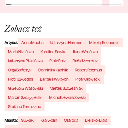
Zobacz też
Artyści:
Anna Mucha
Katarzyna Herman
Mikołaj Roznerski
Maria Niklińska
Karolina Sawka
Ilona Wrońska
Katarzyna Ptasińska
Piotr Polk
Rafał Mroczek
Olga Bończyk
Dominika Kachlik
Robert Rozmus
Piotr Szwedes
Barbara Wypych
Piotr Głowacki
Grzegorz Wasowski
Mietek Szcześniak
Marcin Szczygielski
Michał Lewandowski
Stefano Terrazzino
Miasta:
Suwałki
Garwolin
Ostróda
Bielsko-Biała