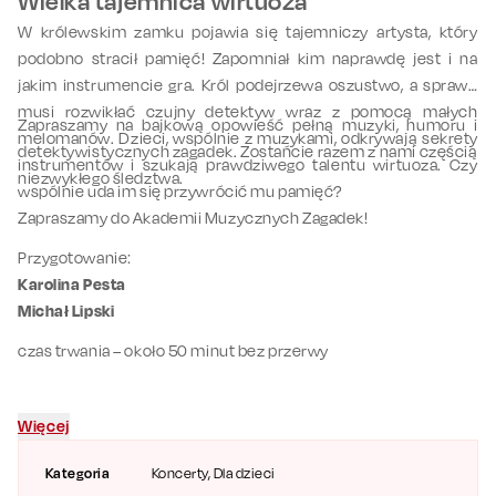
Wielka tajemnica wirtuoza
W królewskim zamku pojawia się tajemniczy artysta, który
podobno stracił pamięć! Zapomniał kim naprawdę jest i na
jakim instrumencie gra. Król podejrzewa oszustwo, a sprawę
musi rozwikłać czujny detektyw wraz z pomocą małych
Zapraszamy na bajkową opowieść pełną muzyki, humoru i
melomanów. Dzieci, wspólnie z muzykami, odkrywają sekrety
detektywistycznych zagadek. Zostańcie razem z nami częścią
instrumentów i szukają prawdziwego talentu wirtuoza. Czy
niezwykłego śledztwa.
wspólnie uda im się przywrócić mu pamięć?
Zapraszamy do Akademii Muzycznych Zagadek!
Przygotowanie:
Karolina Pesta
Michał Lipski
czas trwania – około 50 minut bez przerwy
Więcej
Kategoria
Koncerty
, Dla dzieci