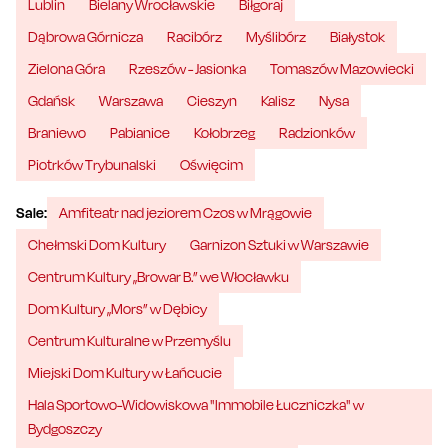
Lublin
Bielany Wrocławskie
Biłgoraj
Dąbrowa Górnicza
Racibórz
Myślibórz
Białystok
Zielona Góra
Rzeszów - Jasionka
Tomaszów Mazowiecki
Gdańsk
Warszawa
Cieszyn
Kalisz
Nysa
Braniewo
Pabianice
Kołobrzeg
Radzionków
Piotrków Trybunalski
Oświęcim
Sale:
Amfiteatr nad jeziorem Czos w Mrągowie
Chełmski Dom Kultury
Garnizon Sztuki w Warszawie
Centrum Kultury „Browar B.” we Włocławku
Dom Kultury „Mors” w Dębicy
Centrum Kulturalne w Przemyślu
Miejski Dom Kultury w Łańcucie
Hala Sportowo-Widowiskowa "Immobile Łuczniczka" w
Bydgoszczy