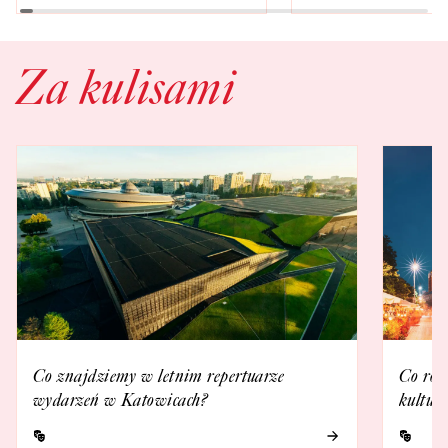
Za kulisami
Co znajdziemy w letnim repertuarze
Co rob
wydarzeń w Katowicach?
kultur