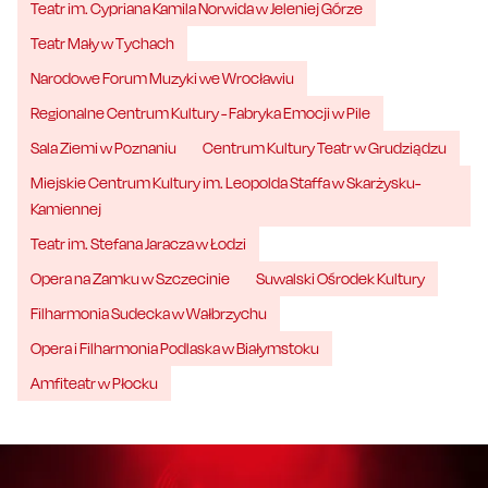
Teatr im. Cypriana Kamila Norwida w Jeleniej Górze
Teatr Mały w Tychach
Narodowe Forum Muzyki we Wrocławiu
Regionalne Centrum Kultury - Fabryka Emocji w Pile
Sala Ziemi w Poznaniu
Centrum Kultury Teatr w Grudziądzu
Miejskie Centrum Kultury im. Leopolda Staffa w Skarżysku-
Kamiennej
Teatr im. Stefana Jaracza w Łodzi
Opera na Zamku w Szczecinie
Suwalski Ośrodek Kultury
Filharmonia Sudecka w Wałbrzychu
Opera i Filharmonia Podlaska w Białymstoku
Amfiteatr w Płocku