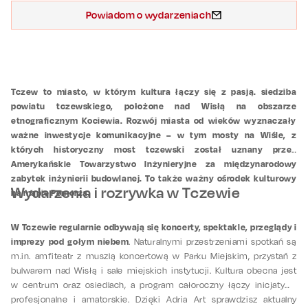
Powiadom o wydarzeniach
Tczew to miasto, w którym kultura łączy się z pasją. siedziba
powiatu tczewskiego, położone nad Wisłą na obszarze
etnograficznym Kociewia. Rozwój miasta od wieków wyznaczały
ważne inwestycje komunikacyjne – w tym mosty na Wiśle, z
których historyczny most tczewski został uznany przez
Amerykańskie Towarzystwo Inżynieryjne za międzynarodowy
zabytek inżynierii budowlanej. To także ważny ośrodek kulturowy
Wydarzenia i rozrywka w Tczewie
na mapie Pomorza.
W Tczewie regularnie odbywają się koncerty, spektakle, przeglądy i
imprezy pod gołym niebem
. Naturalnymi przestrzeniami spotkań są
m.in. amfiteatr z muszlą koncertową w Parku Miejskim, przystań z
bulwarem nad Wisłą i sale miejskich instytucji. Kultura obecna jest
w centrum oraz osiedlach, a program całoroczny łączy inicjatywy
profesjonalne i amatorskie. Dzięki Adria Art sprawdzisz aktualny