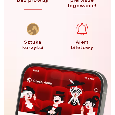
bez prowizji
pierwsze
logowanie!
Sztuka
Alert
korzyści
biletowy