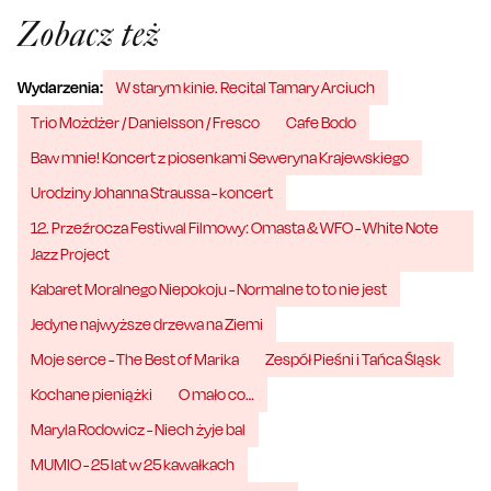
Zobacz też
Wydarzenia:
W starym kinie. Recital Tamary Arciuch
Trio Możdżer / Danielsson / Fresco
Cafe Bodo
Baw mnie! Koncert z piosenkami Seweryna Krajewskiego
Urodziny Johanna Straussa - koncert
12. Przeźrocza Festiwal Filmowy: Omasta & WFO - White Note
Jazz Project
Kabaret Moralnego Niepokoju - Normalne to to nie jest
Jedyne najwyższe drzewa na Ziemi
Moje serce - The Best of Marika
Zespół Pieśni i Tańca Śląsk
Kochane pieniążki
O mało co…
Maryla Rodowicz - Niech żyje bal
MUMIO - 25 lat w 25 kawałkach