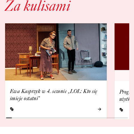
Za kulisami
Ewa Kasprzyk w 4. sezonie „LOL: Kto się
Progra
śmieje ostatni”
użytko