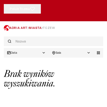
Polub Tczew
ADRIA ART
MIASTA
TCZEW
Data
Sala
Brak wyników
wyszukiwania.