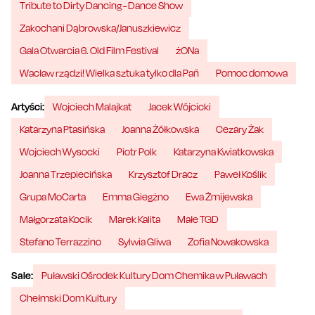
Tribute to Dirty Dancing - Dance Show
Zakochani Dąbrowska/Januszkiewicz
Gala Otwarcia 6. Old Film Festival
żONa
Wacław rządzi! Wielka sztuka tylko dla Pań
Pomoc domowa
Artyści:
Wojciech Malajkat
Jacek Wójcicki
Katarzyna Ptasińska
Joanna Żółkowska
Cezary Żak
Wojciech Wysocki
Piotr Polk
Katarzyna Kwiatkowska
Joanna Trzepiecińska
Krzysztof Dracz
Paweł Koślik
Grupa MoCarta
Emma Giegżno
Ewa Żmijewska
Małgorzata Kocik
Marek Kalita
Małe TGD
Stefano Terrazzino
Sylwia Gliwa
Zofia Nowakowska
Sale:
Puławski Ośrodek Kultury Dom Chemika w Puławach
Chełmski Dom Kultury