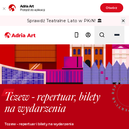
Adria Art
Otwórz
Przejdź do aplikacji
Sprawdź Teatralne Lato w PKiN! 🏛️
Szukaj
Tczew - repertuar, bilety
na wydarzenia
Tczew - repertuar i bilety na wydarzenia