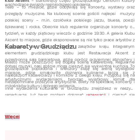
Klub Akcent
– stanowiący część grudziądzkiego Centrum Kultury
wschodzące gwiazdy najmłodszego pokolenia.
Teatr – to miejsce, gdzie odbywają się koncerty, wystawy oraz
przeglądy muzyczne. Na klubowej scenie gościli najlepsi muzycy
polskiej sceny – m.in. czołówka polskiego jazzu, bluesa, poezji
śpiewanej i rocka. Obecnie klub regularnie organizuje koncerty co
tydzień, w każdy piątkowy wieczór o godzinie 19:30. A galeria Klubu
Akcent to miejsce, gdzie eksponowane są nie tylko prace artystów z
Kabarety w Grudziądzu
Grudziądza, ale także z różnych zakątków kraju. Integralnym
elementem grudziądzkiego klubu jest Restauracja Akcent z
przestronną salą bankietową, gdzie oprócz przyjemnej atmosfery i
Miasto może poszczycić się bogatą sceną kabaretową. Regularnie
dobrej muzyki, nasi goście mogą cieszyć się wykwintną kuchnią. To
grudziądzkie popołudnia i wieczory stają się areną występów
miejsce, gdzie smakowite doznania kulinarne łączą się z
najlepszych kabareciarzy i komików z całego kraju. Przygotuj się na
artystycznymi wydarzeniami, tworząc wyjątkowy klimat dla
niezapomniane przeżycia artystyczne. Bilety na spektakle, koncerty i
miłośników kultury i dobrego jedzenia.
inne wydarzenia kulturalne w Grudziądzu znajdziesz w naszym
repertuarze. Już teraz możesz dokonać
rezerwacji
i cieszyć się
wspaniałymi atrakcjami kulturalnymi!
Więcej