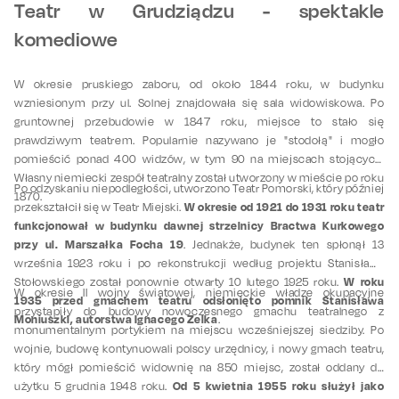
Teatr w Grudziądzu - spektakle
komediowe
W okresie pruskiego zaboru, od około 1844 roku, w budynku
wzniesionym przy ul. Solnej znajdowała się sala widowiskowa. Po
gruntownej przebudowie w 1847 roku, miejsce to stało się
prawdziwym teatrem. Popularnie nazywano je "stodołą" i mogło
pomieścić ponad 400 widzów, w tym 90 na miejscach stojących.
Własny niemiecki zespół teatralny został utworzony w mieście po roku
Po odzyskaniu niepodległości, utworzono Teatr Pomorski, który później
1870.
W okresie od 1921 do 1931 roku teatr
przekształcił się w Teatr Miejski.
funkcjonował w budynku dawnej strzelnicy Bractwa Kurkowego
przy ul. Marszałka Focha 19
. Jednakże, budynek ten spłonął 13
września 1923 roku i po rekonstrukcji według projektu Stanisława
W roku
Stołowskiego został ponownie otwarty 10 lutego 1925 roku.
W okresie II wojny światowej, niemieckie władze okupacyjne
1935 przed gmachem teatru odsłonięto pomnik Stanisława
przystąpiły do budowy nowoczesnego gmachu teatralnego z
Moniuszki, autorstwa Ignacego Zelka
.
monumentalnym portykiem na miejscu wcześniejszej siedziby. Po
wojnie, budowę kontynuowali polscy urzędnicy, i nowy gmach teatru,
który mógł pomieścić widownię na 850 miejsc, został oddany do
Od 5 kwietnia 1955 roku służył jako
użytku 5 grudnia 1948 roku.