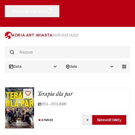
Polub Grudziądz
ADRIA ART
MIASTA
GRUDZIĄDZ
Data
Sala
Terapia dla par
07.11 – 07.11.2026
Sprawdź bilety
4.74
/5 (
0
)