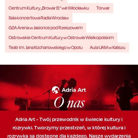
Centrum Kultury „Browar B.” we Włocławku
Torwar
Sala koncertowa Radia Wrocław
G2A Arena w Jasionce pod Rzeszowem
Ostrowskie Centrum Kultury w Ostrowie Wielkopolskim
Teatr im. Jana Kochanowskiego w Opolu
Aula UAM w Kaliszu
O nas
Adria Art - Twój przewodnik w świecie kultury i
rozrywki. Tworzymy przestrzeń,
w której
kultura i
rozrywka są dostępne dla każdego. Nasze wydarzenia