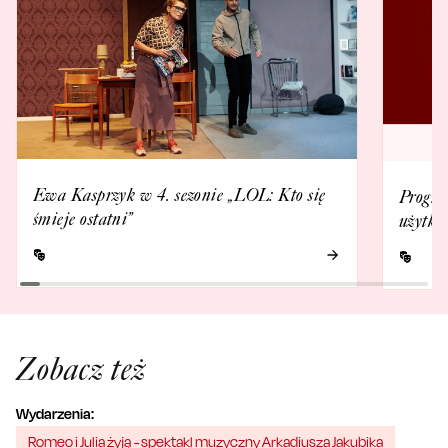
Ewa Kasprzyk w 4. sezonie „LOL: Kto się
Progra
śmieje ostatni”
użytko
Zobacz też
Wydarzenia:
Romeo i Julia żyją - spektakl muzyczny Arkadiusza Jakubika