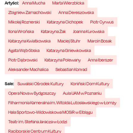
Artyści:
Anna Mucha
Marta Wierzbicka
Zbigniew Zamachowski
Anna Dereszowska
Mikołaj Roznerski
Katarzyna Cichopek
Piotr Cyrwus
Ilona Wrońska
Katarzyna Żak
Joanna Kurowska
Katarzyna Kwiatkowska
Maciej Stuhr
Marcin Bosak
Agata Wątróbska
Katarzyna Gniewkowska
Piotr Dąbrowski
Katarzyna Polewany
Anna Iberszer
Aleksander Machalica
Sebastian Konrad
Sale:
Suwalski Ośrodek Kultury
Koniński Dom Kultury
Opera Nova w Bydgoszczy
Aula UAM w Poznaniu
Filharmonia Kameralna im. Witolda Lutosławskiego w Łomży
Hala Sportowo-Widowiskowa MOSiR w Elblągu
Teatr im. Stefana Jaracza w Łodzi
Raciborskie Centrum Kultury