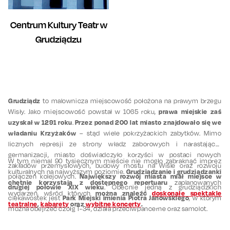
Centrum Kultury Teatr w
Grudziądzu
Grudziądz
to malownicza miejscowość położona na prawym brzegu
prawa miejskie zaś
Wisły. Jako miejscowość powstał w 1065 roku,
uzyskał w 1291 roku
Przez ponad 200 lat miasto znajdowało się we
.
władaniu Krzyżaków
– stąd wiele pokrzyżackich zabytków. Mimo
licznych represji ze strony władz zaborowych i narastającej
germanizacji, miasto doświadczyło korzyści w postaci nowych
W tym niemal 90 tysięcznym mieście nie mogło zabraknąć imprez
zakładów przemysłowych, budowy mostu na Wiśle oraz rozwoju
Grudziądzanie i grudziądzanki
kulturalnych na najwyższym poziomie.
Największy rozwój miasta miał miejsce w
połączeń kolejowych.
chętnie korzystają z dostępnego repertuaru
zaplanowanych
drugiej połowie XIX wieku
. Obecnie jedną z grudziądzkich
można znaleźć
doskonałe spektakle
wydarzeń, wśród których
Park Miejski imienia Piotra Janowskiego
ciekawostek jest
, w którym
teatralne
,
kabarety
oraz
wybitne koncerty
.
można obejrzeć czołg T-34, działa przeciwpancerne oraz samolot.