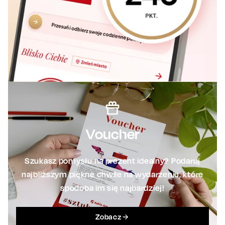
Voucher
Szukasz pomysłu na prezent idealny? Podaruj
najbliższym piękne chwile na wydarzeniu, które
spodoba im się najbardziej!
Zobacz