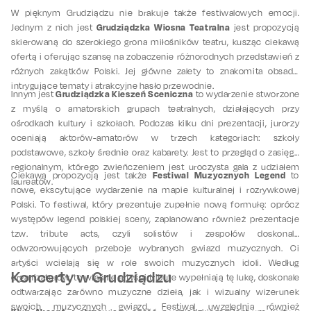
W pięknym Grudziądzu nie brakuje także festiwalowych emocji.
Grudziądzka Wiosna Teatralna
Jednym z nich jest
jest propozycją
skierowaną do szerokiego grona miłośników teatru, kusząc ciekawą
ofertą i oferując szansę na zobaczenie różnorodnych przedstawień z
różnych zakątków Polski. Jej główne zalety to znakomita obsada,
intrygujące tematy i atrakcyjne hasło przewodnie.
Grudziądzka Kieszeń Sceniczna
Innym jest
to wydarzenie stworzone
z myślą o amatorskich grupach teatralnych, działających przy
ośrodkach kultury i szkołach. Podczas kilku dni prezentacji, jurorzy
oceniają aktorów-amatorów w trzech kategoriach: szkoły
podstawowe, szkoły średnie oraz kabarety. Jest to przegląd o zasięgu
regionalnym, którego zwieńczeniem jest uroczysta gala z udziałem
Festiwal Muzycznych Legend
Ciekawą propozycją jest także
to
laureatów.
nowe, ekscytujące wydarzenie na mapie kulturalnej i rozrywkowej
Polski. To festiwal, który prezentuje zupełnie nową formułę: oprócz
występów legend polskiej sceny, zaplanowano również prezentacje
tzw. tribute acts, czyli solistów i zespołów doskonale
odwzorowujących przeboje wybranych gwiazd muzycznych. Ci
artyści wcielają się w role swoich muzycznych idoli. Według
Koncerty w Grudziądzu
organizatorów, to właśnie artyści tribute wypełniają tę lukę, doskonale
odtwarzając zarówno muzyczne dzieła, jak i wizualny wizerunek
swoich muzycznych gwiazd. Festiwal uwzględnia również