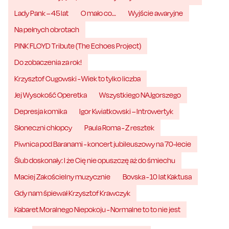
Lady Pank – 45 lat
O mało co…
Wyjście awaryjne
Na pełnych obrotach
PINK FLOYD Tribute (The Echoes Project)
Do zobaczenia za rok!
Krzysztof Cugowski - Wiek to tylko liczba
Jej Wysokość Operetka
Wszystkiego NAJgorszego
Depresja komika
Igor Kwiatkowski – Introwertyk
Słoneczni chłopcy
Paula Roma - Z resztek
Piwnica pod Baranami - koncert jubileuszowy na 70-lecie
Ślub doskonały: I że Cię nie opuszczę aż do śmiechu
Maciej Zakościelny muzycznie
Bovska - 10 lat Kaktusa
Gdy nam śpiewał Krzysztof Krawczyk
Kabaret Moralnego Niepokoju - Normalne to to nie jest