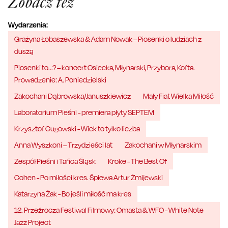
Zobacz też
Wydarzenia:
Grażyna Łobaszewska & Adam Nowak – Piosenki o ludziach z
duszą
Piosenki to...? – koncert Osiecka, Młynarski, Przybora, Kofta.
Prowadzenie: A. Poniedzielski
Zakochani Dąbrowska/Januszkiewicz
Mały Fiat Wielka Miłość
Laboratorium Pieśni - premiera płyty SEPTEM
Krzysztof Cugowski - Wiek to tylko liczba
Anna Wyszkoni – Trzydzieści lat
Zakochani w Młynarskim
Zespół Pieśni i Tańca Śląsk
Kroke - The Best Of
Cohen - Po miłości kres. Śpiewa Artur Żmijewski
Katarzyna Żak - Bo jeśli miłość ma kres
12. Przeźrocza Festiwal Filmowy: Omasta & WFO - White Note
Jazz Project