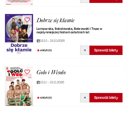
Dobrze się kłamie
Lamparska, Sokołowska, Bobrowski i Topa w
najsłynniejszej historii ostatnich lat
18.10 – 18.10.2026
Sprawdź bilety
4.90
/5 (
0
)
Goło i Wesoło
15.11 – 15.11.2026
Sprawdź bilety
4.90
/5 (
0
)