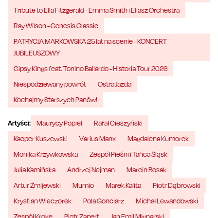
Tribute to Ella Fitzgerald - Emma Smith i Eliasz Orchestra
Ray Wilson - Genesis Classic
PATRYCJA MARKOWSKA 25 lat na scenie - KONCERT
JUBILEUSZOWY
Gipsy Kings feat. Tonino Baliardo - Historia Tour 2026
Niespodziewany powrót
Ostra Jazda
Kochajmy Starszych Panów!
Artyści:
Maurycy Popiel
Rafał Cieszyński
Kacper Kuszewski
Varius Manx
Magdalena Kumorek
Monika Krzywkowska
Zespół Pieśni i Tańca Śląsk
Julia Kamińska
Andrzej Nejman
Marcin Bosak
Artur Żmijewski
Mumio
Marek Kalita
Piotr Dąbrowski
Krystian Wieczorek
Pola Gonciarz
Michał Lewandowski
Zespół Kroke
Piotr Zapert
Jan Emil Młynarski