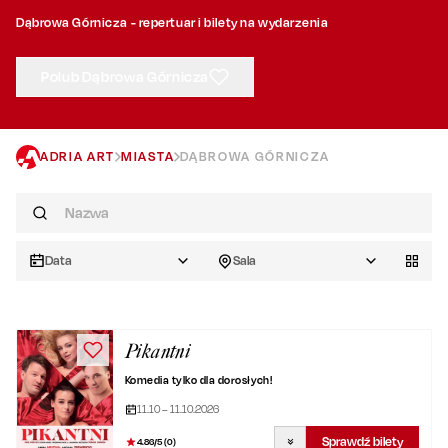
Dąbrowa Górnicza - repertuar i bilety na wydarzenia
Polub Dąbrowa Górnicza
ADRIA ART
MIASTA
DĄBROWA GÓRNICZA
Data
Sala
Pikantni
Komedia tylko dla dorosłych!
11.10 – 11.10.2026
Sprawdź bilety
4.86
/5 (
0
)