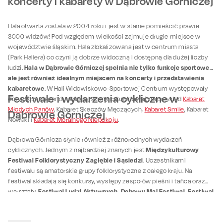
koncerty i kabarety w Dąbrowie Górniczej
Hala otwarta została w 2004 roku i jest w stanie pomieścić prawie
3000 widzów! Pod względem wielkości zajmuje drugie miejsce w
województwie śląskim. Hala zlokalizowana jest w centrum miasta
(Park Hallera) co czyni ją dobrze widoczną i dostępną dla dużej liczby
Hala w Dąbrowie Górniczej spełnia nie tylko funkcje sportowe,
ludzi.
ale jest również idealnym miejscem na koncerty i przedstawienia
kabaretowe
. W Hali Widowiskowo-Sportowej Centrum występowały
Festiwale i wydarzenia cykliczne w
dotychczas legendy polskiej sceny kabaretowej, na przykład
Kabaret
Młodych Panów
, Kabaret Skeczów Męczących,
Kabaret Smile
, Kabaret
Dąbrowie Górniczej
Nowaki i
Kabaret Moralnego Niepokoju
.
Dąbrowa Górnicza słynie również z różnorodnych wydarzeń
Międzykulturowy
cyklicznych. Jednym z najbardziej znanych jest
Festiwal Folklorystyczny Zagłębie i Sąsiedzi
. Uczestnikami
festiwalu są amatorskie grupy folklorystyczne z całego kraju. Na
festiwal składają się konkursy, występy zespołów pieśni i tańca oraz
Festiwal Ludzi Aktywnych, Dębowy Maj Festiwal, Festiwal
warsztaty.
Smaków Świata
to tylko kilka z przedsięwzięć realizowanych na
terenie Dąbrowy Górniczej. Podczas cyklicznych imprez odbywają się