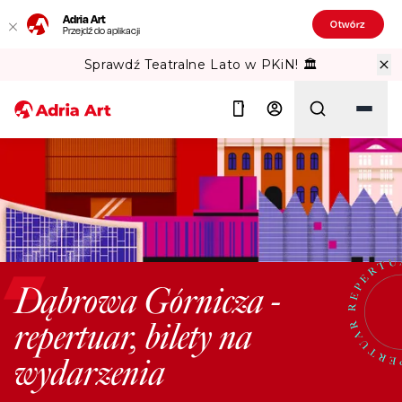
Adria Art
Otwórz
Przejdź do aplikacji
Sprawdź Teatralne Lato w PKiN! 🏛️
Szukaj
Dąbrowa Górnicza -
repertuar, bilety na
wydarzenia