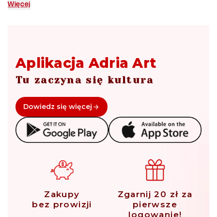
koncerty, różnego rodzaju pokazy i występy. Zarezerwuj bilety i przeżyj
Więcej
z nami najciekawsze wydarzenia kulturalne!
Aplikacja Adria Art
Tu zaczyna się kultura
Dowiedz się więcej
Zakupy
Zgarnij 20 zł za
bez prowizji
pierwsze
logowanie!