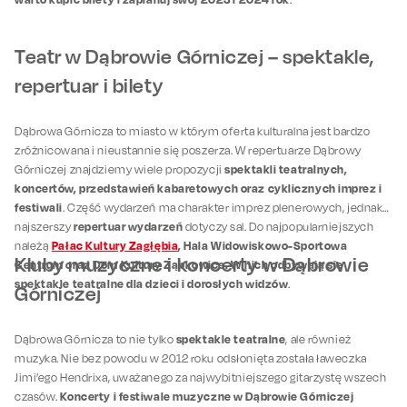
Teatr w Dąbrowie Górniczej – spektakle,
repertuar i bilety
Dąbrowa Górnicza to miasto w którym oferta kulturalna jest bardzo
zróżnicowana i nieustannie się poszerza. W repertuarze Dąbrowy
spektakli teatralnych,
Górniczej znajdziemy wiele propozycji
koncertów, przedstawień kabaretowych oraz cyklicznych imprez i
festiwali
. Część wydarzeń ma charakter imprez plenerowych, jednak
repertuar wydarzeń
najszerszy
dotyczy sal. Do najpopularniejszych
Pałac Kultury Zagłębia
, Hala Widowiskowo-Sportowa
należą
Kluby muzyczne i koncerty w Dąbrowie
Centrum oraz Dom Kultury Ząbkowice. W nich odbywają się
spektakle teatralne dla dzieci i dorosłych widzów
.
Górniczej
spektakle teatralne
Dąbrowa Górnicza to nie tylko
, ale również
muzyka. Nie bez powodu w 2012 roku odsłonięta została ławeczka
Jimi’ego Hendrixa, uważanego za najwybitniejszego gitarzystę wszech
Koncerty i festiwale muzyczne w Dąbrowie Górniczej
czasów.