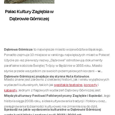
Pałac Kultury Zagłębia w
Dąbrowie Górniczej
Dąbrowa Górnicza
to największe miasto województwa śląskiego.
Ponadto zajmuje 10 miejsce w rankingu największych miast w Polsce!
Użycie po raz pierwszy nazwy „Dąbrowa” odnotowują dokumenty
parafialne kościoła Świętej Trójcy w Będzinie w 1655 roku. Miasto
w
słynie przede wszystkim ze swoich przemysłowych korzeni –
Dąbrowie Górniczej znajduje się słynna Huta Katowice
.
Miasto znane jest zarówno z ciekawej historii, jak i wielu wyjątkowych
wydarzeń kulturalnych, takich jak
spektakle teatralne
,
koncerty
i
kabarety
. Jednym z flagowych wydarzeń Dąbrowy Górniczej jest
Międzykulturowy Festiwal Folklorystyczny Zagłębie i Sąsiedzi
. Jego
historia sięga 2008 roku, a idea kultywowania tradycji i folkloru oraz
pielęgnowania tożsamości kulturowej nie zmieniła się do dziś.
Sprawdź na jakie wydarzenia kulturalne w Dąbrowie Górniczej
warto kupić bilety i zaplanuj swój 2023 i 2024 rok
.