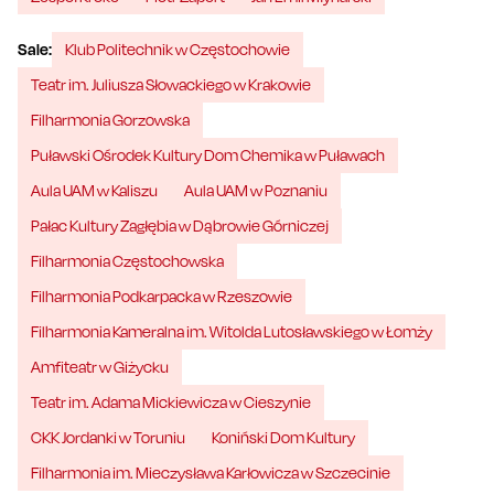
Sale:
Klub Politechnik w Częstochowie
Teatr im. Juliusza Słowackiego w Krakowie
Filharmonia Gorzowska
Puławski Ośrodek Kultury Dom Chemika w Puławach
Aula UAM w Kaliszu
Aula UAM w Poznaniu
Pałac Kultury Zagłębia w Dąbrowie Górniczej
Filharmonia Częstochowska
Filharmonia Podkarpacka w Rzeszowie
Filharmonia Kameralna im. Witolda Lutosławskiego w Łomży
Amfiteatr w Giżycku
Teatr im. Adama Mickiewicza w Cieszynie
CKK Jordanki w Toruniu
Koniński Dom Kultury
Filharmonia im. Mieczysława Karłowicza w Szczecinie