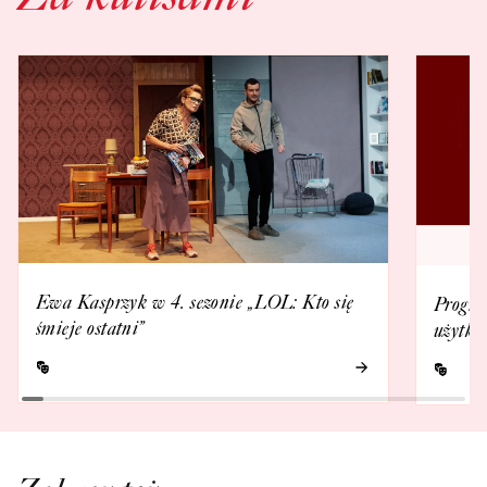
Ewa Kasprzyk w 4. sezonie „LOL: Kto się
Progra
śmieje ostatni”
użytko