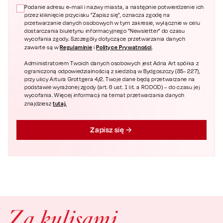
Podanie adresu e-mail i nazwy miasta, a następnie potwierdzenie ich
przez kliknięcie przycisku "Zapisz się", oznacza zgodę na
przetwarzanie danych osobowych w tym zakresie, wyłącznie w celu
dostarczania biuletynu informacyjnego "Newsletter" do czasu
wycofania zgody. Szczegóły dotyczące przetwarzania danych
Regulaminie
Polityce Prywatności
zawarte są w
i
.
Administratorem Twoich danych osobowych jest Adria Art spółka z
ograniczoną odpowiedzialnością z siedzibą w Bydgoszczy (85- 227),
przy ulicy Artura Grottgera 4/2. Twoje dane będą przetwarzane na
podstawie wyrażonej zgody (art. 6 ust. 1 lit. a RODOD) – do czasu jej
wycofania. Więcej informacji na temat przetwarzania danych
tutaj.
znajdziesz
Zapisz się
Za kulisami