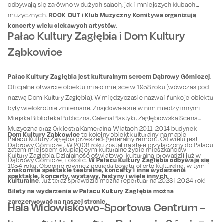
odbywają się zarówno w dużych salach, jak i mniejszych klubach
ROCK OUT i Klub Muzyczny Komitywa organizują
muzycznych.
koncerty wielu ciekawych artystów
.
Pałac Kultury Zagłębia i Dom Kultury
Ząbkowice
Pałac Kultury Zagłębia jest kulturalnym sercem Dąbrowy Górniczej
.
Oficjalne otwarcie obiektu miało miejsce w 1958 roku (wówczas pod
nazwą Dom Kultury Zagłębia). W międzyczasie nazwa i funkcje obiektu
były wielokrotnie zmieniane. Znajdowała się w nim między innymi
Miejska Biblioteka Publiczna, Galeria Plastyki, Zagłębiowska Scena
Muzyczna oraz Orkiestra Kameralna. W latach 2011-2014 budynek
Dom Kultury Ząbkowice
to kolejny obiekt kulturalny na mapie
Pałacu Kultury Zagłębia przeszedł generalny remont. Od wielu jest
Dąbrowy Górniczej. W 2008 roku został na stałe przyłączony do Pałacu
zatem miejscem skupiającym kulturalne życie mieszkańców
Kultury Zagłębia. Działalność oświatowo-kulturalną prowadził już w
W Pałacu Kultury Zagłębia odbywają się
Dąbrowy Górniczej i okolic.
1954 roku. Obecnie również posiada bogatą ofertę kulturalną, w tym
znakomite spektakle teatralne, koncerty i inne wydarzenia
spektakle, koncerty, wystawy, festyny i wiele innych
.
kulturalne
. Już teraz sprawdzić można repertuar na 2023 i 2024 rok!
Bilety na wydarzenia w Pałacu Kultury Zagłębia można
zarezerwować na naszej stronie
.
Hala Widowiskowo-Sportowa Centrum –