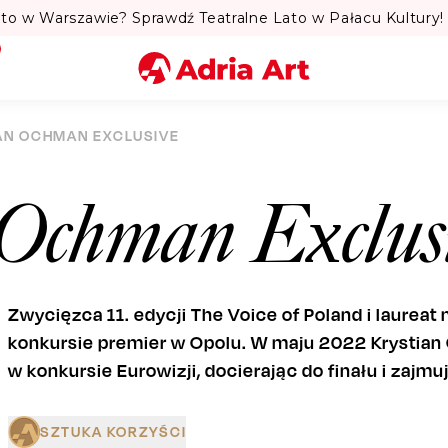
to w Warszawie? Sprawdź Teatralne Lato w Pałacu Kultury! 
Miasto
AN OCHMAN EXCLUSIVE
Kategoria
 Ochman Exclus
Szukaj
Zwycięzca 11. edycji The Voice of Poland i laureat
konkursie premier w Opolu. W maju 2022 Krystia
w konkursie Eurowizji, docierając do finału i zajmu
SZTUKA KORZYŚCI