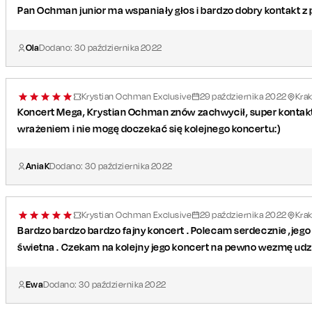
Pan Ochman junior ma wspaniały głos i bardzo dobry kontakt z 
Ola
Dodano:
30
października
2022
Krystian Ochman Exclusive
29
października
2022
Kra
Koncert Mega, Krystian Ochman znów zachwycił, super kontak
wrażeniem i nie mogę doczekać się kolejnego koncertu:)
AniaK
Dodano:
30
października
2022
Krystian Ochman Exclusive
29
października
2022
Kra
Bardzo bardzo bardzo fajny koncert . Polecam serdecznie ,jego 
świetna . Czekam na kolejny jego koncert na pewno wezmę udz
Ewa
Dodano:
30
października
2022