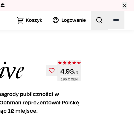
🏛️
Koszyk
Logowanie
ive
4.93
/ 5
195
OCEN
 nagrody publiczności w
n Ochman reprezentował Polskę
jąc 12 miejsce.