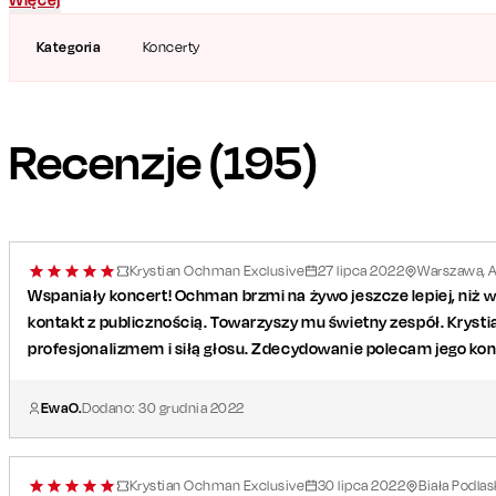
Kategoria
Koncerty
Recenzje (
195
)
Krystian Ochman Exclusive
27
lipca
2022
Warszawa, A
Wspaniały koncert! Ochman brzmi na żywo jeszcze lepiej, niż 
kontakt z publicznością. Towarzyszy mu świetny zespół. Krys
profesjonalizmem i siłą głosu. Zdecydowanie polecam jego kon
EwaO.
Dodano:
30
grudnia
2022
Krystian Ochman Exclusive
30
lipca
2022
Biała Podlas