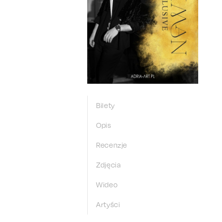
Bilety
Opis
Recenzje
Zdjęcia
Wideo
Artyści