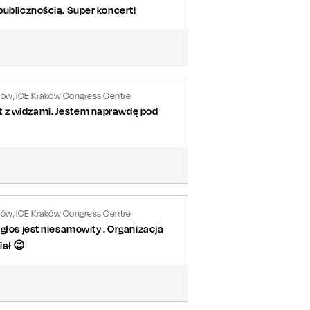
publicznością. Super koncert!
ków, ICE Kraków Congress Centre
t z widzami. Jestem naprawdę pod
ków, ICE Kraków Congress Centre
głos jest niesamowity . Organizacja
iał 😉