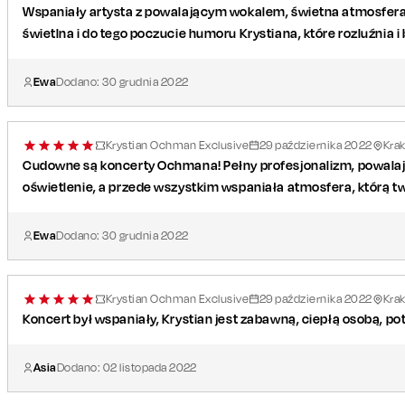
Wspaniały artysta z powalającym wokalem, świetna atmosfera
świetlna i do tego poczucie humoru Krystiana, które rozluźnia i
Ewa
Dodano:
30
grudnia
2022
Krystian Ochman Exclusive
29
października
2022
Kra
Cudowne są koncerty Ochmana! Pełny profesjonalizm, powalając
oświetlenie, a przede wszystkim wspaniała atmosfera, którą t
Ewa
Dodano:
30
grudnia
2022
Krystian Ochman Exclusive
29
października
2022
Kra
Koncert był wspaniały, Krystian jest zabawną, ciepłą osobą, pot
Asia
Dodano:
02
listopada
2022