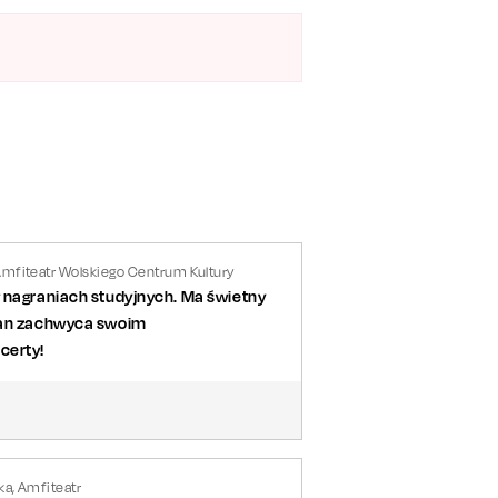
mfiteatr Wolskiego Centrum Kultury
w nagraniach studyjnych. Ma świetny
tian zachwyca swoim
certy!
ka, Amfiteatr