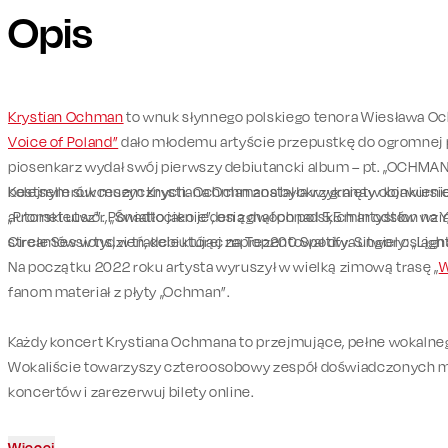
Opis
Krystian Ochman
to wnuk słynnego polskiego tenora Wiesława O
Voice of Poland”
dało młodemu artyście przepustkę do ogromnej p
piosenkarz wydał swój pierwszy debiutancki album – pt. „OCHMAN”,
bestsellerów muzycznych. Ochman został okrzyknięty objawieni
Kolejnym sukcesem Krystiana Ochmana była wygrana w konkursie
autorski utwór, „Światłocienie”, osiągnął ponad 5,5 mln odsłon na
„Prometeusz”. Ponadto jako jeden z dwóch polskich artystów wzią
streamów w tydzień, debiutując na Top200 Spotify. Singiel osiągnął
Circle Sessions, w trakcie której zaprezentował dwa utwory: „Lights
Na początku 2022 roku artysta wyruszył w wielką zimową trasę „
W
fanom materiał z płyty „Ochman”.
Każdy koncert Krystiana Ochmana to przejmujące, pełne wokalneg
Wokaliście towarzyszy czteroosobowy zespół doświadczonych m
koncertów i zarezerwuj bilety online.
Więcej