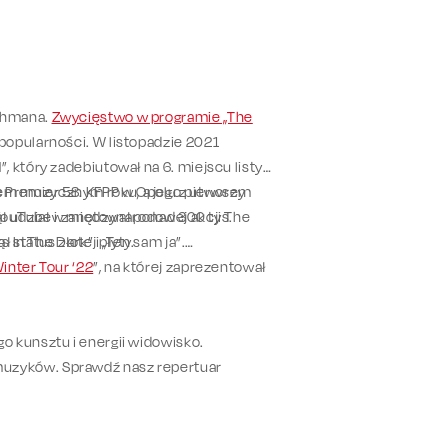
chmana.
Zwycięstwo w programie „The
opularności. W listopadzie 2021
 który zadebiutował na 6. miejscu listy
em muzycznym roku, a jego pierwszy
 Premier 58. KFPP w Opolu z utworem
 YouTube i zanotował ponad 300 tys.
ł udział w międzynarodowej akcji The
 status złotej płyty.
 In The Dark” i „Ten sam ja”.
inter Tour ‘22
”, na której zaprezentował
o kunsztu i energii widowisko.
uzyków. Sprawdź nasz repertuar