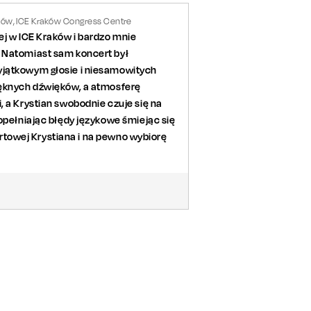
ków, ICE Kraków Congress Centre
ej w ICE Kraków i bardzo mnie
. Natomiast sam koncert był
yjątkowym głosie i niesamowitych
ięknych dźwięków, a atmosferę
, a Krystian swobodnie czuje się na
popełniając błędy językowe śmiejąc się
certowej Krystiana i na pewno wybiorę