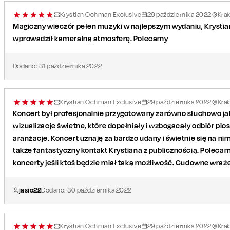
Krystian Ochman Exclusive
29
października
2022
Kra
Magiczny wieczór pełen muzyki w najlepszym wydaniu, Krystian
wprowadził kameralną atmosferę. Polecamy
Dodano:
31
października
2022
Krystian Ochman Exclusive
29
października
2022
Kra
Koncert był profesjonalnie przygotowany zarówno słuchowo jak
wizualizacje świetne, które dopełniały i wzbogacały odbiór pio
aranżacje. Koncert uznaję za bardzo udany i świetnie się na ni
także fantastyczny kontakt Krystiana z publicznością. Polecam
koncerty jeśli ktoś będzie miał taką możliwość. Cudowne wraż
jasio22
Dodano:
30
października
2022
Krystian Ochman Exclusive
29
października
2022
Kra