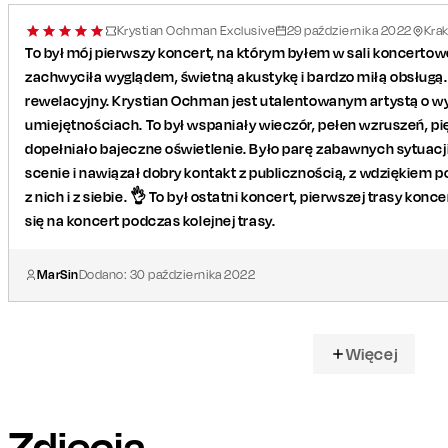
Krystian Ochman Exclusive
29
października
2022
Kra
To był mój pierwszy koncert, na którym byłem w sali koncertow
zachwyciła wyglądem, świetną akustykę i bardzo miłą obsługą
rewelacyjny. Krystian Ochman jest utalentowanym artystą o w
umiejętnościach. To był wspaniały wieczór, pełen wzruszeń, p
dopełniało bajeczne oświetlenie. Było parę zabawnych sytuacji
scenie i nawiązał dobry kontakt z publicznością, z wdziękiem 
z nich i z siebie. 👌 To był ostatni koncert, pierwszej trasy kon
się na koncert podczas kolejnej trasy.
MarSin
Dodano:
30
października
2022
Więcej
Zdjęcia