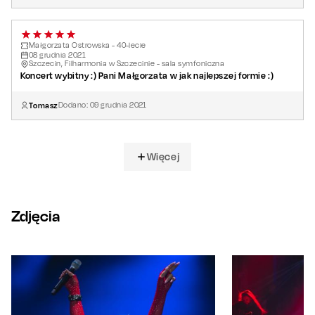
Małgorzata Ostrowska - 40-lecie
08
grudnia
2021
Szczecin, Filharmonia w Szczecinie - sala symfoniczna
Koncert wybitny :) Pani Małgorzata w jak najlepszej formie :)
Tomasz
Dodano:
09
grudnia
2021
Więcej
Zdjęcia