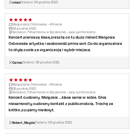
misio
Dodano:
09
grudnia
2021
Małgorzata Ostrowska - 40-lecie
08
grudnia
2021
Szczecin, Filharmonia w Szczecinie - sala symfoniczna
Koncert pierwszą klasa,zresztą co tu dużo mówić Małgosia
Ostrowska artystka i osobowość prima sort.Co do organizatora
to chylę czoła za organizację i wybór miejsca.
Carlos
Dodano:
09
grudnia
2021
Małgorzata Ostrowska - 40-lecie
08
grudnia
2021
Szczecin, Filharmonia w Szczecinie - sala symfoniczna
Koncert cudowny. Małgosia ...klasa sama w sobie. Głos
niesamowity, cudowny kontakt z publicznością. Trochę za
krótko ,czujemy niedosyt.
Robert ,Magda
Dodano:
09
grudnia
2021