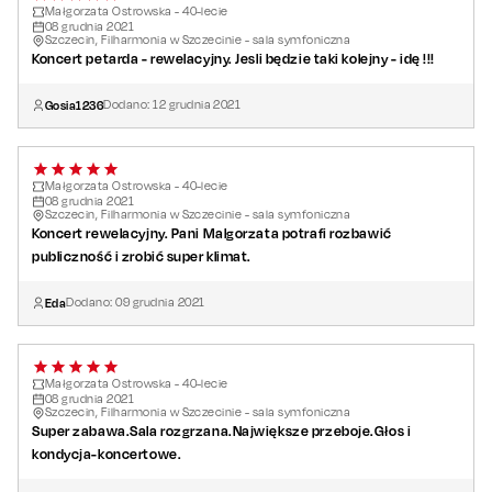
Małgorzata Ostrowska - 40-lecie
08
grudnia
2021
Szczecin, Filharmonia w Szczecinie - sala symfoniczna
Koncert petarda - rewelacyjny. Jesli będzie taki kolejny - idę !!!
Gosia1236
Dodano:
12
grudnia
2021
Małgorzata Ostrowska - 40-lecie
08
grudnia
2021
Szczecin, Filharmonia w Szczecinie - sala symfoniczna
Koncert rewelacyjny. Pani Malgorzata potrafi rozbawić
publiczność i zrobić super klimat.
Eda
Dodano:
09
grudnia
2021
Małgorzata Ostrowska - 40-lecie
08
grudnia
2021
Szczecin, Filharmonia w Szczecinie - sala symfoniczna
Super zabawa.Sala rozgrzana.Największe przeboje.Głos i
kondycja-koncertowe.