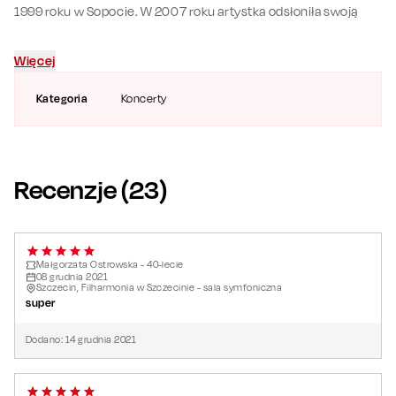
1999 roku w Sopocie. W 2007 roku artystka odsłoniła swoją
gwiazdę w Alei Gwiazd Polskiej Piosenki w Opolu, a w 2013 roku
podczas jubileuszowej, 50. edycji festiwalu otrzymała tytuł
Więcej
Ikony Festiwalu Opolskiego. W 2021 roku artystka zaprasza na
koncerty z okazji swojego 40-lecia na scenie.
Kategoria
Koncerty
Recenzje (
23
)
Małgorzata Ostrowska - 40-lecie
08
grudnia
2021
Szczecin, Filharmonia w Szczecinie - sala symfoniczna
super
Dodano:
14
grudnia
2021