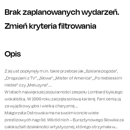
Brak zaplanowanych wydarzeń.
Zmień kryteria filtrowania
Opis
Z jej ust popłynęły m.in. takie przeboje jak „Szklana pogoda”,
„Droga pani z TV”, „Słowa”, „Mister of America”, „Po niebieskim
niebie” czy „Meluzyna”.
W latach największej popularności zespołu Lombard była jego
wokalistką. W 1999 roku zaczęła solową karierę. Fani cenią ją
za wyjątkowy głos i wielką charyzmę.
Małgorzata Ostrowska ma na swoim koncie wiele
prestiżowych nagród. Wśród nich – Bursztynowego Słowika za
całokształt działalności artystycznej, którego otrzymała w