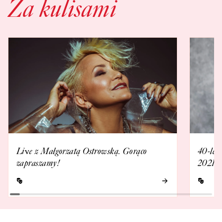
Za kulisami
Live z Małgorzatą Ostrowską. Gorąco
40-lec
zapraszamy!
2021