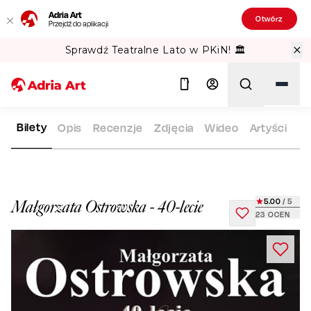
Adria Art
Otwórz
Przejdź do aplikacji
Sprawdź Teatralne Lato w PKiN! 🏛️
Bilety
Opis
Recenzje
Zdjęcia
Wideo
Artyści
ADRIA ART
REPERTUAR
MAŁGORZATA OSTROWSKA - 40-L
Szukaj
5.00
/ 5
Małgorzata Ostrowska - 40-lecie
23
OCEN