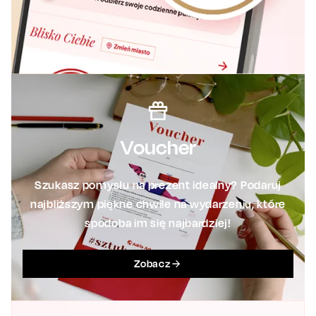
Voucher
Szukasz pomysłu na prezent idealny? Podaruj
najbliższym piękne chwile na wydarzeniu, które
spodoba im się najbardziej!
Zobacz