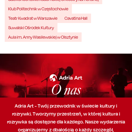
Klub Politechnik w Częstochowie
Teatr Kwadrat w Warszawie
Cavatina Hall
Suwalski Ośrodek Kultury
Aula im. Anny Wasilewskiej w Olsztynie
O nas
Adria Art - Twój przewodnik w świecie kultury i
rozrywki. Tworzymy przestrzeń,
w której
kultura i
rozrywka są dostępne dla każdego. Nasze wydarzenia
organizujemy
z dbałością
o każdy szczegół,