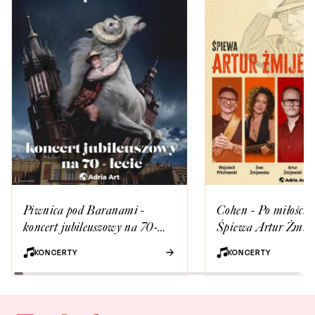
Piwnica pod Baranami -
Cohen - Po miłości k
koncert jubileuszowy na 70-
Śpiewa Artur Żmij
lecie
KONCERTY
KONCERTY