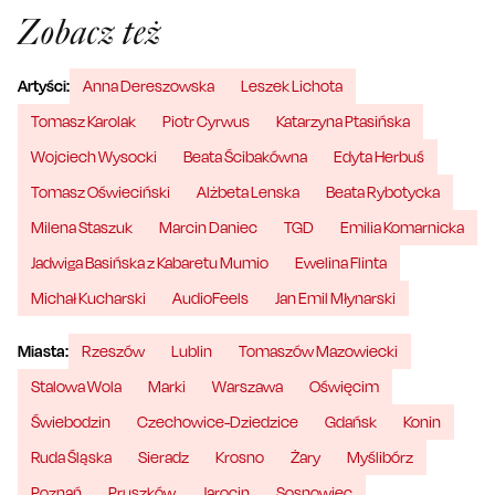
Zobacz też
Artyści:
Anna Dereszowska
Leszek Lichota
Tomasz Karolak
Piotr Cyrwus
Katarzyna Ptasińska
Wojciech Wysocki
Beata Ścibakówna
Edyta Herbuś
Tomasz Oświeciński
Alżbeta Lenska
Beata Rybotycka
Milena Staszuk
Marcin Daniec
TGD
Emilia Komarnicka
Jadwiga Basińska z Kabaretu Mumio
Ewelina Flinta
Michał Kucharski
AudioFeels
Jan Emil Młynarski
Miasta:
Rzeszów
Lublin
Tomaszów Mazowiecki
Stalowa Wola
Marki
Warszawa
Oświęcim
Świebodzin
Czechowice-Dziedzice
Gdańsk
Konin
Ruda Śląska
Sieradz
Krosno
Żary
Myślibórz
Poznań
Pruszków
Jarocin
Sosnowiec