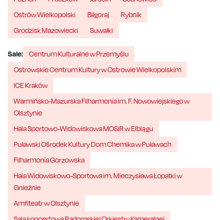
Ostrów Wielkopolski
Biłgoraj
Rybnik
Grodzisk Mazowiecki
Suwałki
Sale:
Centrum Kulturalne w Przemyślu
Ostrowskie Centrum Kultury w Ostrowie Wielkopolskim
ICE Kraków
Warmińsko-Mazurska Filharmonia im. F. Nowowiejskiego w
Olsztynie
Hala Sportowo-Widowiskowa MOSiR w Elblągu
Puławski Ośrodek Kultury Dom Chemika w Puławach
Filharmonia Gorzowska
Hala Widowiskowo-Sportowa im. Mieczysława Łopatki w
Gnieźnie
Amfiteatr w Olsztynie
Sala koncertowa Radomskiej Orkiestry Kameralnej