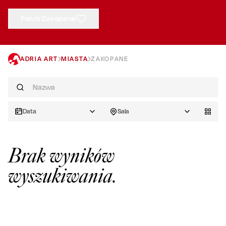
Polub Zakopane
ADRIA ART
MIASTA
ZAKOPANE
Data
Sala
Brak wyników
wyszukiwania.