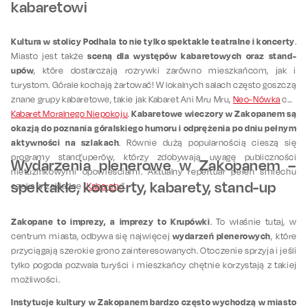
kabaretowi
Kultura w stolicy Podhala to nie tylko spektakle teatralne i koncerty
.
sceną dla występów kabaretowych oraz stand-
Miasto jest także
upów
, które dostarczają rozrywki zarówno mieszkańcom, jak i
turystom. Górale kochają żartować! W lokalnych salach często goszczą
znane grupy kabaretowe, takie jak Kabaret Ani Mru Mru,
Neo-Nówka
czy
Kabaretowe wieczory w Zakopanem są
Kabaret Moralnego Niepokoju
.
okazją do poznania góralskiego humoru i odprężenia po dniu pełnym
aktywności na szlakach
. Równie dużą popularnością cieszą się
programy stand’uperów, którzy zdobywają uwagę publiczności
Wydarzenia plenerowe w Zakopanem –
nietuzinkowymi opowieściami. Aktualny repertuar pełen śmiechu
spektakle, koncerty, kabarety, stand-up
czeka w zakładce „
Kabarety
”.
Zakopane to imprezy, a imprezy to Krupówki
. To właśnie tutaj, w
wydarzeń plenerowych
centrum miasta, odbywa się najwięcej
, które
przyciągają szerokie grono zainteresowanych. Otoczenie sprzyja i jeśli
tylko pogoda pozwala turyści i mieszkańcy chętnie korzystają z takiej
możliwości.
Instytucje kultury w Zakopanem bardzo często wychodzą w miasto