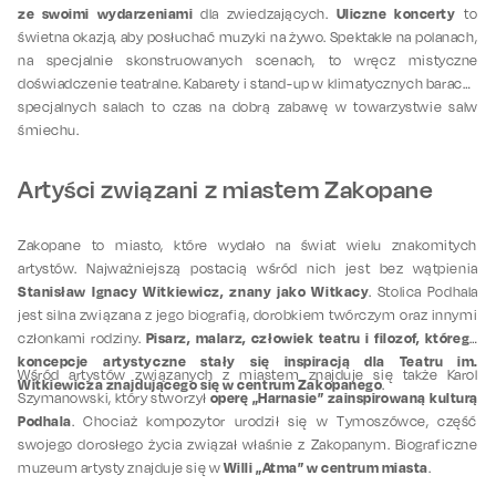
ze swoimi wydarzeniami
Uliczne koncerty
dla zwiedzających.
to
świetna okazja, aby posłuchać muzyki na żywo. Spektakle na polanach,
na specjalnie skonstruowanych scenach, to wręcz mistyczne
doświadczenie teatralne. Kabarety i stand-up w klimatycznych barach i
specjalnych salach to czas na dobrą zabawę w towarzystwie salw
śmiechu.
Artyści związani z miastem Zakopane
Zakopane to miasto, które wydało na świat wielu znakomitych
artystów. Najważniejszą postacią wśród nich jest bez wątpienia
Stanisław Ignacy Witkiewicz, znany jako Witkacy
. Stolica Podhala
jest silna związana z jego biografią, dorobkiem twórczym oraz innymi
Pisarz, malarz, człowiek teatru i filozof, którego
członkami rodziny.
koncepcje artystyczne stały się inspiracją dla Teatru im.
Wśród artystów związanych z miastem znajduje się także Karol
Witkiewicza znajdującego się w centrum Zakopanego
.
operę „Harnasie” zainspirowaną kulturą
Szymanowski, który stworzył
Podhala
. Chociaż kompozytor urodził się w Tymoszówce, część
swojego dorosłego życia związał właśnie z Zakopanym. Biograficzne
Willi „Atma” w centrum miasta
muzeum artysty znajduje się w
.