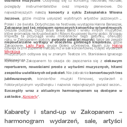
doznania muzyczne
. Odbywają się tu koncerty, festiwale, recitale,
przeglądy instrumentalistów oraz imprezy plenerowe. Do
koncerty z cyklu Zakopiańska Wiosna
najważniejszych należą
Jazzowa
, gdzie można usłyszeć wybitnych artystów jazzowych z
Polski i ze świata. Dotychczas na festiwalu wystąpiła Hanna Banaszak,
Zakopane jest też miejscem corocznych koncertów sylwestrowych
,
Urszula Dudziak, Dizzy Boys Brass Band i wielu innych muzyków.
które gromadzą na Krupówkach i Równi Krupowej tłumy gości. W ciągu
Impreza ta przyciąga wielu miłośników tego gatunku, oferując
gwiazdy polskiej muzyki
roku, w Zakopanem gościły
, takie jak zespół
niepowtarzalne występy w otoczeniu górskiego krajobrazu
, gdzie
Zakopower,
Lady Pank
, grupa Golec uOrkiestra, Kayah czy
Halina
dźwięk brzmi zupełnie inaczej niż w sali koncertowej. Część wydarzeń
Mlynkova
.
muzycznych odbywa się w znanym Teatrze im. Stanisława Ignacego
Witkiewicza.
ciekawym
Koncerty w Zakopanem to okazja do zapoznania się z
repertuarem, nowościami prosto z wytwórni muzycznych, hitami
zespołów uwielbianych od pokoleń
koncertowych tras
. Nie zabraknie
jubileuszowych
, koncertów muzyki filmowej, wydarzeń o
folklorystycznym wydźwięku i nazwisk największych gwiazd sezonu.
Szczegóły wraz z aktualnym harmonogramem są dostępne w
zakładce
„
Koncerty
”.
Kabarety i stand-up w Zakopanem –
harmonogram wydarzeń, sale, artyści