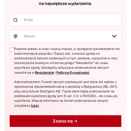
na największe wydarzenia.
Miasto
Podanie adresu e-mail i nazwy miasta, a następnie potwierdzenie ich
przez kliknięcie przycisku "Zapisz się", oznacza zgodę na
przetwarzanie danych osobowych w tym zakresie, wyłącznie w celu
dostarczania biuletynu informacyjnego "Newsletter" do czasu
wycofania zgody. Szczegóły dotyczące przetwarzania danych
Regulaminie
Polityce Prywatności
zawarte są w
i
.
Administratorem Twoich danych osobowych jest Adria Art spółka z
ograniczoną odpowiedzialnością z siedzibą w Bydgoszczy (85- 227),
przy ulicy Artura Grottgera 4/2. Twoje dane będą przetwarzane na
podstawie wyrażonej zgody (art. 6 ust. 1 lit. a RODOD) – do czasu jej
wycofania. Więcej informacji na temat przetwarzania danych
tutaj.
znajdziesz
Zapisz się