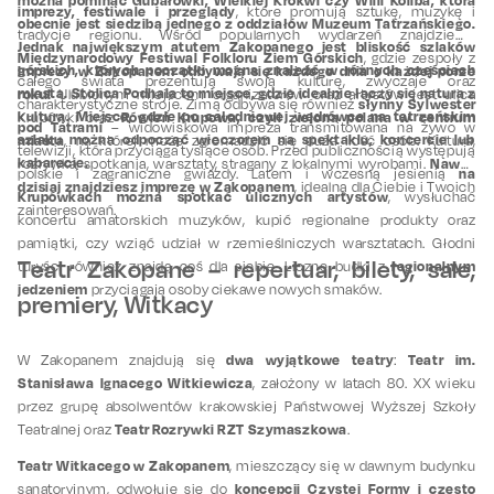
imprezy,
festiwale i przeglądy
, które promują sztukę, muzykę i
obecnie jest siedzibą jednego z oddziałów Muzeum Tatrzańskiego.
tradycje regionu. Wśród popularnych wydarzeń znajdziemy
Jednak największym atutem Zakopanego jest bliskość szlaków
Międzynarodowy Festiwal Folkloru Ziem Górskich
, gdzie zespoły z
górskich, których początki można znaleźć w różnych częściach
Imprezy w Zakopanem odbywają się każdego dnia o każdej porze
całego świata prezentują swoją kulturę, zwyczaje oraz
miasta. Stolica Podhala to miejsce, gdzie idealnie łączy się natura z
roku!
Ulubionym miejscem organizatorów oraz artystów jest ulica
słynny Sylwester
charakterystyczne stroje. Zimą odbywa się również
kulturą. Miejsce, gdzie po całodniowej wędrówce na tatrzańskim
Rówień Krupowa, czyli zielona polana w centrum
Krupówki oraz
pod Tatrami
– widowiskowa impreza transmitowana na żywo w
szlaku można odpocząć wieczorem na spektaklu, koncercie lub
miasta
, na której może zgromadzić się duża ilość osób. Kultura,
telewizji, która przyciąga tysiące osób. Przed publicznością występują
kabarecie.
Nawet
rozrywka, spotkania, warsztaty, stragany z lokalnymi wyrobami.
na
polskie i zagraniczne gwiazdy. Latem i wczesną jesienią
dzisiaj znajdziesz imprezę w Zakopanem
, idealną dla Ciebie i Twoich
Krupówkach można spotkać ulicznych artystów
, wysłuchać
zainteresowań.
koncertu amatorskich muzyków, kupić regionalne produkty oraz
pamiątki, czy wziąć udział w rzemieślniczych warsztatach. Głodni
Teatr Zakopane – repertuar, bilety, sale,
regionalnym
turyści również znajdą coś dla siebie. Liczne budki z
jedzeniem
przyciągają osoby ciekawe nowych smaków.
premiery, Witkacy
dwa wyjątkowe teatry
Teatr im.
W Zakopanem znajdują się
:
Stanisława Ignacego Witkiewicza
, założony w latach 80. XX wieku
przez grupę absolwentów krakowskiej Państwowej Wyższej Szkoły
Teatr Rozrywki RZT Szymaszkowa
Teatralnej oraz
.
Teatr Witkacego w Zakopanem
, mieszczący się w dawnym budynku
koncepcji Czystej Formy i często
sanatoryjnym, odwołuje się do