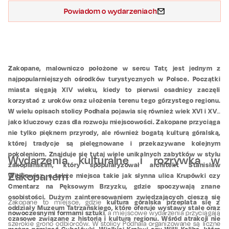
Powiadom o wydarzeniach
Zakopane, malowniczo położone w sercu Tatr, jest jednym z
najpopularniejszych ośrodków turystycznych w Polsce. Początki
miasta sięgają XIV wieku, kiedy to pierwsi osadnicy zaczęli
korzystać z uroków oraz ułożenia terenu tego górzystego regionu.
W wielu opisach stolicy Podhala pojawia się również wiek XVI i XVII
jako kluczowy czas dla rozwoju miejscowości. Zakopane przyciąga
nie tylko pięknem przyrody, ale również bogatą kulturą góralską,
której tradycje są pielęgnowane i przekazywane kolejnym
pokoleniom. Znajduje się tutaj wiele unikalnych zabytków w stylu
Wydarzenia kulturalne i rozrywka w
zakopiańskim, który spopularyzował architekt Stanisław
Zakopanem
Witkiewicz, a także miejsca takie jak słynna ulica Krupówki czy
Cmentarz na Pęksowym Brzyzku, gdzie spoczywają znane
osobistości. Dużym zainteresowaniem zwiedzających cieszą się
kultura góralska przeplata się z
Zakopane to miejsce, gdzie
oddziały Muzeum Tatrzańskiego, które oferuje wystawy stałe oraz
nowoczesnymi formami sztuki
, a miejscowe wydarzenia przyciągają
czasowe związane z historią i kulturą regionu. Wśród atrakcji nie
szerokie grono odbiorców. W stolicy Podhala organizowane są liczne
można pominąć Gubałówki, Wielkiej Krokwi czy Willi Koliba, która