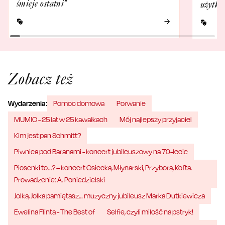
śmieje ostatni”
użytko
Zobacz też
Wydarzenia:
Pomoc domowa
Porwanie
MUMIO - 25 lat w 25 kawałkach
Mój najlepszy przyjaciel
Kim jest pan Schmitt?
Piwnica pod Baranami - koncert jubileuszowy na 70-lecie
Piosenki to...? – koncert Osiecka, Młynarski, Przybora, Kofta.
Prowadzenie: A. Poniedzielski
Jolka, Jolka pamiętasz… muzyczny jubileusz Marka Dutkiewicza
Ewelina Flinta - The Best of
Selfie, czyli miłość na pstryk!