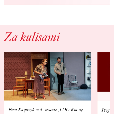
Za kulisami
Ewa Kasprzyk w 4. sezonie „LOL: Kto się
Progra