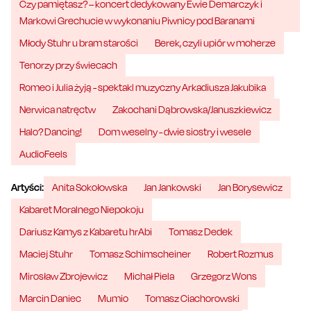
Czy pamiętasz? – koncert dedykowany Ewie Demarczyk i
Markowi Grechucie w wykonaniu Piwnicy pod Baranami
Młody Stuhr u bram starości
Berek, czyli upiór w moherze
Tenorzy przy świecach
Romeo i Julia żyją - spektakl muzyczny Arkadiusza Jakubika
Nerwica natręctw
Zakochani Dąbrowska/Januszkiewicz
Halo? Dancing!
Dom weselny - dwie siostry i wesele
AudioFeels
Artyści:
Anita Sokołowska
Jan Jankowski
Jan Borysewicz
Kabaret Moralnego Niepokoju
Dariusz Kamys z Kabaretu hrAbi
Tomasz Dedek
Maciej Stuhr
Tomasz Schimscheiner
Robert Rozmus
Mirosław Zbrojewicz
Michał Piela
Grzegorz Wons
Marcin Daniec
Mumio
Tomasz Ciachorowski