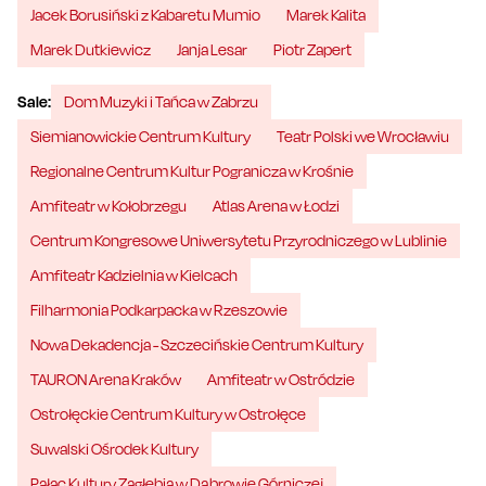
Jacek Borusiński z Kabaretu Mumio
Marek Kalita
Marek Dutkiewicz
Janja Lesar
Piotr Zapert
Sale:
Dom Muzyki i Tańca w Zabrzu
Siemianowickie Centrum Kultury
Teatr Polski we Wrocławiu
Regionalne Centrum Kultur Pogranicza w Krośnie
Amfiteatr w Kołobrzegu
Atlas Arena w Łodzi
Centrum Kongresowe Uniwersytetu Przyrodniczego w Lublinie
Amfiteatr Kadzielnia w Kielcach
Filharmonia Podkarpacka w Rzeszowie
Nowa Dekadencja - Szczecińskie Centrum Kultury
TAURON Arena Kraków
Amfiteatr w Ostródzie
Ostrołęckie Centrum Kultury w Ostrołęce
Suwalski Ośrodek Kultury
Pałac Kultury Zagłębia w Dąbrowie Górniczej