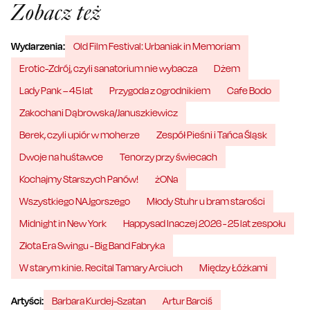
Zobacz też
Wydarzenia:
Old Film Festival: Urbaniak in Memoriam
Erotic-Zdrój, czyli sanatorium nie wybacza
Dżem
Lady Pank – 45 lat
Przygoda z ogrodnikiem
Cafe Bodo
Zakochani Dąbrowska/Januszkiewicz
Berek, czyli upiór w moherze
Zespół Pieśni i Tańca Śląsk
Dwoje na huśtawce
Tenorzy przy świecach
Kochajmy Starszych Panów!
żONa
Wszystkiego NAJgorszego
Młody Stuhr u bram starości
Midnight in New York
Happysad Inaczej 2026 - 25 lat zespołu
Złota Era Swingu - Big Band Fabryka
W starym kinie. Recital Tamary Arciuch
Między Łóżkami
Artyści:
Barbara Kurdej-Szatan
Artur Barciś