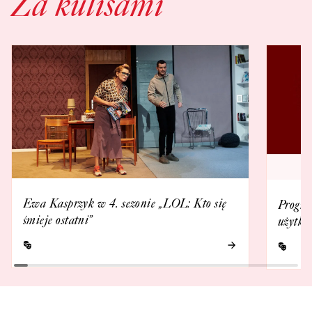
Za kulisami
Ewa Kasprzyk w 4. sezonie „LOL: Kto się
Progra
śmieje ostatni”
użytko