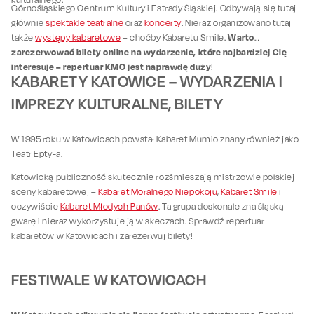
Górnośląskiego Centrum Kultury i Estrady Śląskiej. Odbywają się tutaj
głównie
spektakle teatralne
oraz
koncerty
. Nieraz organizowano tutaj
Warto
także
występy kabaretowe
– choćby Kabaretu Smile.
zarezerwować bilety online na wydarzenie, które najbardziej Cię
interesuje – repertuar KMO jest naprawdę duży
!
KABARETY KATOWICE – WYDARZENIA I
IMPREZY KULTURALNE, BILETY
W 1995 roku w Katowicach powstał Kabaret Mumio znany również jako
Teatr Epty-a.
Katowicką publiczność skutecznie rozśmieszają mistrzowie polskiej
sceny kabaretowej –
Kabaret Moralnego Niepokoju
,
Kabaret Smile
i
oczywiście
Kabaret Młodych Panów
. Ta grupa doskonale zna śląską
gwarę i nieraz wykorzystuje ją w skeczach. Sprawdź repertuar
kabaretów w Katowicach i zarezerwuj bilety!
FESTIWALE W KATOWICACH