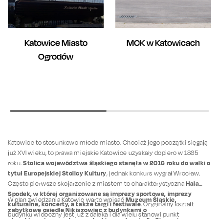
Katowice Miasto
MCK w Katowicach
Ogrodów
Katowice to stosunkowo młode miasto. Chociaż jego początki sięgają
już XVI wieku, to prawa miejskie Katowice uzyskały dopiero w 1865
Stolica województwa śląskiego stanęła w 2016 roku do walki o
roku.
tytuł Europejskiej Stolicy Kultury
, jednak konkurs wygrał Wrocław.
Hala
Często pierwsze skojarzenie z miastem to charakterystyczna
Spodek, w której organizowane są imprezy sportowe, imprezy
Muzeum Śląskie,
W plan zwiedzania Katowic warto wpisać
kulturalne, koncerty, a także targi i festiwale
. Oryginalny kształt
zabytkowe osiedle Nikiszowiec z budynkami o
budynku widoczny jest już z daleka i dla wielu stanowi punkt