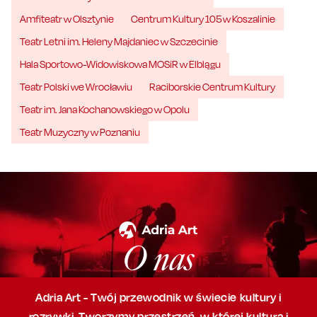
Amfiteatr w Olsztynie
Centrum Kultury 105 w Koszalinie
Teatr Letni im. Heleny Majdaniec w Szczecinie
Hala Sportowo-Widowiskowa MOSiR w Elblągu
Teatr Polski we Wrocławiu
Raciborskie Centrum Kultury
Teatr im. Jana Kochanowskiego w Opolu
Teatr Muzyczny w Poznaniu
O nas
Adria Art - Twój przewodnik w świecie kultury i
rozrywki. Tworzymy przestrzeń,
w której
kultura i