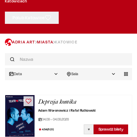
Katowicach
Polub Katowice
ADRIA ART
MIASTA
KATOWICE
Data
Sala
Depresja komika
Adam Woronowicz i Rafał Rutkowski
04.09 – 04.09.2026
Sprawdź bilety
4.54
/5 (
0
)