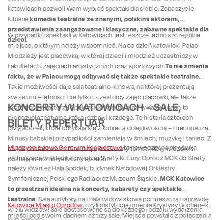
Katowicach pozwoli Wam wybrać spektakl dla siebie. Zobaczycie
komedie teatralne ze znanymi, polskimi aktorami,
lubiane
przedstawienia zaangażowane i klasyczne, zabawne spektakle dla
W przypadku spektakli w Katowicach jest jeszcze jedno szczególne
dzieci
.
miejsce, o którym należy wspomnieć. Na co dzień katowicki Pałac
Młodzieży jest placówką, w której dzieci i młodzież uczestniczy w
To nie zmienia
fakultetach, zajęciach artystycznych oraz sportowych.
faktu, że w Pałacu mogą odbywać się także spektakle teatralne
.
Takie możliwości daje sala teatralno-kinowa, na której prezentują
swoje umiejętności nie tylko uczestnicy zajęć placówki, ale także
KONCERTY W KATOWICACH – SALE,
profesjonalni aktorzy. Spektakl „Klimakterium” w Katowicach to
propozycja teatralna, która rozbawi każdego. To historia czterech
BILETY, REPERTUAR
przyjaciółek, które borykają się z kobiecą dolegliwością – menopauzą.
Minusy babskiej przypadłości zamieniają w śmiech, muzykę i taniec. Z
Międzynarodowe Centrum Kongresowe
to nowoczesna placówka
takich postaci warto brać przykład. Trudny temat, który widzowie
wchodząca w skład katowickiej Strefy Kultury. Oprócz MCK do Strefy
poznają w humorystyczny sposób.
należy również Hala Spodek, budynek Narodowej Orkiestry
MCK Katowice
Symfonicznej Polskiego Radia oraz Muzeum Śląskie.
to przestrzeń idealna na koncerty, kabarety czy spektakle
teatralne
. Sala audytoryjna i hala widowiskowa pomieszczą naprawdę
Katowice Miasto Ogrodów
, czyli instytucja imienia Krystyny Bochenek,
wielu widzów! Sale dostosowane są do każdego rodzaju wydarzenia
mieści pod swoim dachem aż trzy sale. Miejsce powstało z połączenia
kulturalnego.