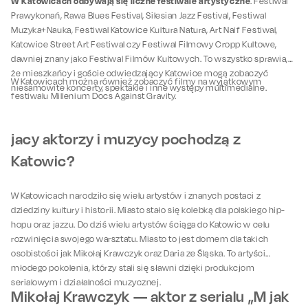
W Katowicach odbywają się liczne festiwale artystyczne
. Festiwal
Prawykonań, Rawa Blues Festival, Silesian Jazz Festival, Festiwal
Muzyka+Nauka, Festiwal Katowice Kultura Natura, Art Naif Festiwal,
Katowice Street Art Festiwal czy Festiwal Filmowy Cropp Kultowe,
dawniej znany jako Festiwal Filmów Kultowych. To wszystko sprawia,
że mieszkańcy i goście odwiedzający Katowice mogą zobaczyć
W Katowicach można również zobaczyć filmy na wyjątkowym
niesamowite koncerty, spektakle i inne występy multimedialne.
festiwalu Millenium Docs Against Gravity.
jacy aktorzy i muzycy pochodzą z
Katowic?
W Katowicach narodziło się wielu artystów i znanych postaci z
dziedziny kultury i historii. Miasto stało się kolebką dla polskiego hip-
hopu oraz jazzu. Do dziś wielu artystów ściąga do Katowic w celu
rozwinięcia swojego warsztatu. Miasto to jest domem dla takich
osobistości jak Mikołaj Krawczyk oraz Daria ze Śląska. To artyści
młodego pokolenia, którzy stali się sławni dzięki produkcjom
serialowym i działalności muzycznej.
Mikołaj Krawczyk — aktor z serialu „M jak