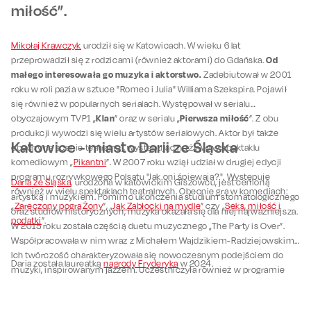
miłość”.
Mikołaj Krawczyk
urodził się w Katowicach. W wieku 6 lat
Od
przeprowadził się z rodzicami (również aktorami) do Gdańska.
małego interesowała go muzyka i aktorstwo.
Zadebiutował w 2001
roku w roli pazia w sztuce "Romeo i Julia" Williama Szekspira. Pojawił
się również w popularnych serialach. Występował w serialu
Klan
Pierwsza miłość
obyczajowym TVP1 „
” oraz w serialu „
”. Z obu
produkcji wywodzi się wielu artystów serialowych. Aktor był także
Katowice - miasto Darii ze Śląska
obecny na scenie teatralnej, występując na żywo w spektaklu
komediowym „
Pikantni
”. W 2007 roku wziął udział w drugiej edycji
programu rozrywkowego Polsatu "Jak oni śpiewają?". Występuje
Daria ze Śląska
, urodzona w katowickim Giszowcu, jest cenioną
również w wielu spektaklach teatralnych. Obecnie gra w komediach:
artystką i muzykiem. Pomimo ukończenia studium stomatologicznego
„
Zaręczony pogrąŻony
”, „
Jak Zabłocki na mydle
” czy „
Seks, miłość i
oraz studiów historycznych, muzyka okazała się dla niej najważniejsza.
podatki
”.
W 2015 roku została częścią duetu muzycznego „The Party is Over”.
Współpracowała w nim wraz z Michałem Wajdzikiem-Radziejowskim.
Ich twórczość charakteryzowała się nowoczesnym podejściem do
Daria została laureatką
nagrody Fryderyka
w 2024.
muzyki, inspirowanym jazzem. Uczestniczyła również w programie
„Must Be The Music”. To telewizyjne show, w którym często debiutują
młodzi artyści muzyczni.