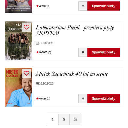
Sprawdź bilety
4.73
/5 (
0
)
Laboratorium Pieśni - premiera płyty
SEPTEM
11.10.2026
Sprawdź bilety
0.00
/5 (
0
)
Mietek Szcześniak 40 lat na scenie
16.10.2026
Sprawdź bilety
4.89
/5 (
0
)
1
2
3