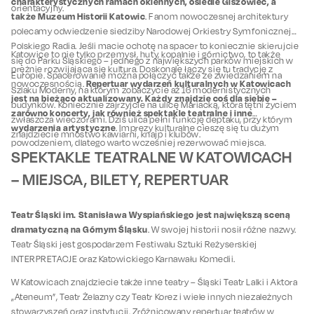
charakterystycznych ramach okiennych, osiedle Giszowiec, a
orientacyjny.
także Muzeum Historii Katowic
. Fanom nowoczesnej architektury
polecamy odwiedzenie siedziby Narodowej Orkiestry Symfonicznej
Polskiego Radia. Jeśli macie ochotę na spacer to koniecznie skierujcie
Katowice to nie tylko przemysł, huty, kopalnie i górnictwo, to także
się do Parku Śląskiego – jednego z największych parków miejskich w
prężnie rozwijająca się kultura. Doskonale łączy się tu tradycję z
Europie. Spacerowanie można połączyć także ze zwiedzaniem na
Repertuar wydarzeń kulturalnych w Katowicach
nowoczesnością.
Szlaku Moderny, na którym zobaczycie aż 16 modernistycznych
jest na bieżąco aktualizowany. Każdy znajdzie coś dla siebie –
budynków. Koniecznie zajrzyjcie na ulicę Mariacką, która tętni życiem
zarówno koncerty, jak również spektakle teatralne i inne
zwłaszcza wieczorami. Dziś ulica pełni funkcję deptaku, przy którym
wydarzenia artystyczne
. Imprezy kulturalne cieszę się tu dużym
znajdziecie mnóstwo kawiarni, knajp i klubów.
powodzeniem, dlatego warto wcześniej rezerwować miejsca.
SPEKTAKLE TEATRALNE W KATOWICACH
– MIEJSCA, BILETY, REPERTUAR
Teatr Śląski im. Stanisława Wyspiańskiego jest największą sceną
dramatyczną na Górnym Śląsku
. W swojej historii nosił różne nazwy.
Teatr Śląski jest gospodarzem Festiwalu Sztuki Reżyserskiej
INTERPRETACJE oraz Katowickiego Karnawału Komedii.
W Katowicach znajdziecie także inne teatry – Śląski Teatr Lalki i Aktora
„Ateneum”, Teatr Żelazny czy Teatr Korez i wiele innych niezależnych
stowarzyszeń oraz instytucji. Zróżnicowany repertuar teatrów w