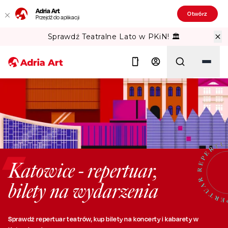
Adria Art
Otwórz
Przejdź do aplikacji
Sprawdź Teatralne Lato w PKiN! 🏛️
Szukaj
Katowice - repertuar,
bilety na wydarzenia
Sprawdź repertuar teatrów, kup bilety na koncerty i kabarety w