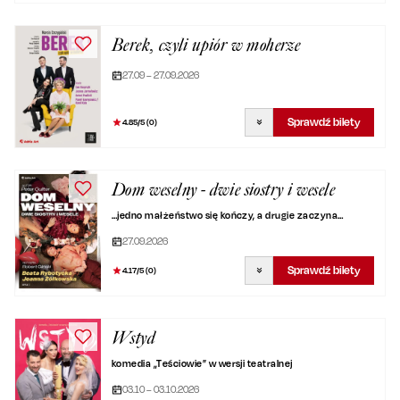
Berek, czyli upiór w moherze
27.09 – 27.09.2026
Sprawdź bilety
4.85
/5 (
0
)
Dom weselny - dwie siostry i wesele
…jedno małżeństwo się kończy, a drugie zaczyna…
27.09.2026
Sprawdź bilety
4.17
/5 (
0
)
Wstyd
komedia „Teściowie” w wersji teatralnej
03.10 – 03.10.2026