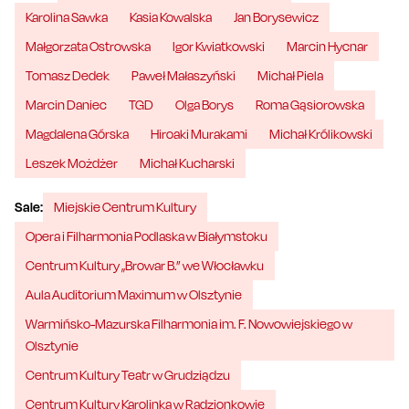
Karolina Sawka
Kasia Kowalska
Jan Borysewicz
Małgorzata Ostrowska
Igor Kwiatkowski
Marcin Hycnar
Tomasz Dedek
Paweł Małaszyński
Michał Piela
Marcin Daniec
TGD
Olga Borys
Roma Gąsiorowska
Magdalena Górska
Hiroaki Murakami
Michał Królikowski
Leszek Możdżer
Michał Kucharski
Sale:
Miejskie Centrum Kultury
Opera i Filharmonia Podlaska w Białymstoku
Centrum Kultury „Browar B.” we Włocławku
Aula Auditorium Maximum w Olsztynie
Warmińsko-Mazurska Filharmonia im. F. Nowowiejskiego w
Olsztynie
Centrum Kultury Teatr w Grudziądzu
Centrum Kultury Karolinka w Radzionkowie