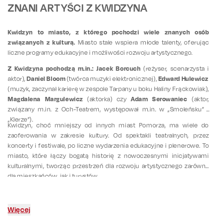
ZNANI ARTYŚCI Z KWIDZYNA
Kwidzyn to miasto, z którego pochodzi wiele znanych osób
związanych z kulturą.
Miasto stale wspiera młode talenty, oferując
liczne programy edukacyjne i możliwości rozwoju artystycznego.
Z Kwidzyna pochodzą m.in.: Jacek Borcuch
(reżyser, scenarzysta i
Daniel Bloom
Edward Hulewicz
aktor),
(twórca muzyki elektronicznej),
(muzyk, zaczynał karierę w zespole Tarpany u boku Haliny Frąckowiak),
Magdalena Margulewicz
Adam Serowaniec
(aktorka) czy
(aktor,
związany m.in. z Och-Teatrem, występował m.in. w „Smoleńsku” i
„Klerze”).
Kwidzyn, choć mniejszy od innych miast Pomorza, ma wiele do
zaoferowania w zakresie kultury. Od spektakli teatralnych, przez
koncerty i festiwale, po liczne wydarzenia edukacyjne i plenerowe. To
miasto, które łączy bogatą historię z nowoczesnymi inicjatywami
kulturalnymi, tworząc przestrzeń dla rozwoju artystycznego zarówno
dla mieszkańców, jak i turystów.
Więcej