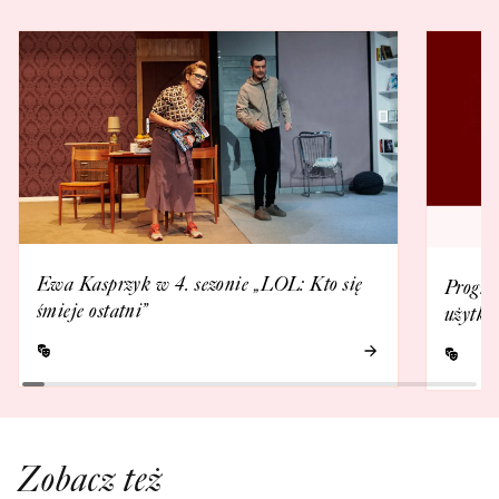
Ewa Kasprzyk w 4. sezonie „LOL: Kto się
Progra
śmieje ostatni”
użytko
Zobacz też