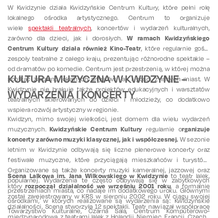
W Kwidzynie działa Kwidzyńskie Centrum Kultury, które pełni rolę
lokalnego ośrodka artystycznego. Centrum to organizuje
wiele
spektakli teatralnych
, koncertów i wydarzeń kulturalnych,
W ramach Kwidzyńskiego
zarówno dla dzieci, jak i dorosłych.
Centrum Kultury działa również Kino-Teatr
, które regularnie gości
zespoły teatralne z całego kraju, prezentując różnorodne spektakle –
od dramatów po komedie. Centrum jest przestrzenią, w której można
KULTURA MUZYCZNA W KWIDZYNIE –
spotkać zarówno lokalnych artystów, jak i gości z innych miast. W
Kwidzynie nie brakuje także projektów edukacyjnych i warsztatów
WYDARZENIA I KONCERTY
teatralnych skierowanych do dzieci i młodzieży, co dodatkowo
wspiera rozwój artystyczny w regionie.
Kwidzyn, mimo swojej wielkości, jest domem dla wielu wydarzeń
Kwidzyńskie Centrum Kultury
rganizuje
muzycznych.
regularnie o
koncerty zarówno muzyki klasycznej, jak i współczesnej.
W sezonie
letnim w Kwidzynie odbywają się liczne plenerowe koncerty oraz
festiwale muzyczne, które przyciągają mieszkańców i turystów.
Organizowane są także koncerty muzyki kameralnej, jazzowej oraz
Scena Lalkowa im. Jana Wilkowskiego w Kwidzynie
to teatr lalek,
popularnej. Wydarzenia te często odbywają się w zabytkowych
rozpoczął działalność we wrześniu 2001 roku
który
, a formalnie
przestrzeniach miasta, co nadaje im dodatkowego uroku. Głównymi
został zarejestrowany w KRS w sierpniu 2002 roku. W ciągu swojej
ośrodkami, w których realizowane są wydarzenia są: Kwidzyńskie
działalności, Scena stworzyła 12 spektakli. Teatr nawiązał współpracę
Towarzystwo Kulturalne, Czarna Sala, Centrum Komputerowo-
międzynarodową z teatrami lalek z Holandii, Niemiec, Francji, Czech i