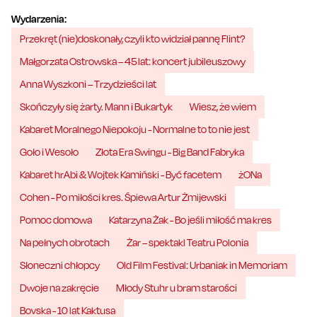
Wydarzenia:
Przekręt (nie)doskonały, czyli kto widział pannę Flint?
Małgorzata Ostrowska – 45 lat: koncert jubileuszowy
Anna Wyszkoni – Trzydzieści lat
Skończyły się żarty. Mann i Bukartyk
Wiesz, że wiem
Kabaret Moralnego Niepokoju - Normalne to to nie jest
Goło i Wesoło
Złota Era Swingu - Big Band Fabryka
Kabaret hrAbi & Wojtek Kamiński - Być facetem
żONa
Cohen - Po miłości kres. Śpiewa Artur Żmijewski
Pomoc domowa
Katarzyna Żak - Bo jeśli miłość ma kres
Na pełnych obrotach
Żar – spektakl Teatru Polonia
Słoneczni chłopcy
Old Film Festival: Urbaniak in Memoriam
Dwoje na zakręcie
Młody Stuhr u bram starości
Bovska - 10 lat Kaktusa