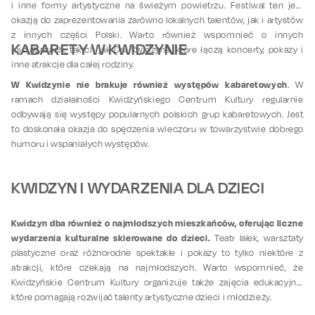
i inne formy artystyczne na świeżym powietrzu. Festiwal ten jest
okazją do zaprezentowania zarówno lokalnych talentów, jak i artystów
z innych części Polski. Warto również wspomnieć o innych
KABARETY W KWIDZYNIE
inicjatywach, takich jak Dni Kwidzyna, które łączą koncerty, pokazy i
inne atrakcje dla całej rodziny.
W Kwidzynie nie brakuje również występów kabaretowych
. W
ramach działalności Kwidzyńskiego Centrum Kultury regularnie
odbywają się występy popularnych polskich grup kabaretowych. Jest
to doskonała okazja do spędzenia wieczoru w towarzystwie dobrego
humoru i wspaniałych występów.
KWIDZYN I WYDARZENIA DLA DZIECI
Kwidzyn dba również o najmłodszych mieszkańców, oferując liczne
wydarzenia kulturalne skierowane do dzieci.
Teatr lalek, warsztaty
plastyczne oraz różnorodne spektakle i pokazy to tylko niektóre z
atrakcji, które czekają na najmłodszych. Warto wspomnieć, że
Kwidzyńskie Centrum Kultury organizuje także zajęcia edukacyjne,
które pomagają rozwijać talenty artystyczne dzieci i młodzieży.