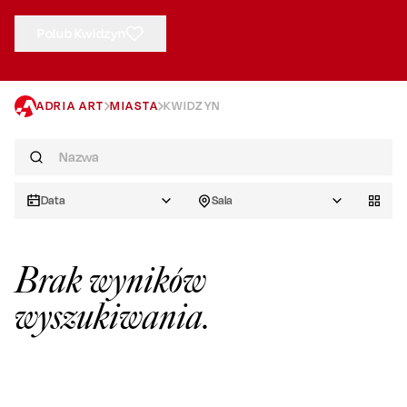
Polub Kwidzyn
ADRIA ART
MIASTA
KWIDZYN
Data
Sala
Brak wyników
wyszukiwania.