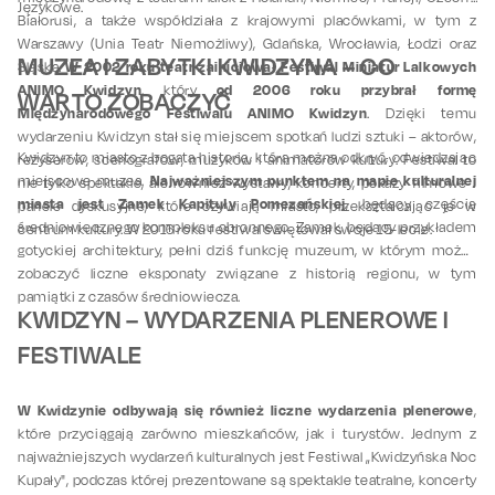
Językowe.
Białorusi, a także współdziała z krajowymi placówkami, w tym z
Warszawy (Unia Teatr Niemożliwy), Gdańska, Wrocławia, Łodzi oraz
MUZEA I ZABYTKI KWIDZYNA – CO
W 2002 roku teatr zainicjował Festiwal Miniatur Lalkowych
Śląska.
ANIMO Kwidzyn
od 2006 roku przybrał formę
, który
WARTO ZOBACZYĆ
Międzynarodowego Festiwalu ANIMO Kwidzyn
. Dzięki temu
wydarzeniu Kwidzyn stał się miejscem spotkań ludzi sztuki – aktorów,
Kwidzyn to miasto z bogatą historią, którą można odkryć, odwiedzając
reżyserów, scenografów, muzyków i animatorów kultury. Festiwal to
Najważniejszym punktem na mapie kulturalnej
miejscowe muzea.
nie tylko spektakle, ale również wystawy, koncerty, pokazy filmowe i
miasta jest Zamek Kapituły Pomezańskiej
, będący częścią
panele dyskusyjne, które ożywiają miasto, przekształcając je w
średniowiecznego kompleksu obronnego. Zamek, będący przykładem
centrum kultury. W 2016 roku festiwal świętował swoje 15-lecie.
gotyckiej architektury, pełni dziś funkcję muzeum, w którym można
zobaczyć liczne eksponaty związane z historią regionu, w tym
pamiątki z czasów średniowiecza.
KWIDZYN – WYDARZENIA PLENEROWE I
FESTIWALE
W Kwidzynie odbywają się również liczne wydarzenia plenerowe
,
które przyciągają zarówno mieszkańców, jak i turystów. Jednym z
najważniejszych wydarzeń kulturalnych jest Festiwal „Kwidzyńska Noc
Kupały", podczas której prezentowane są spektakle teatralne, koncerty