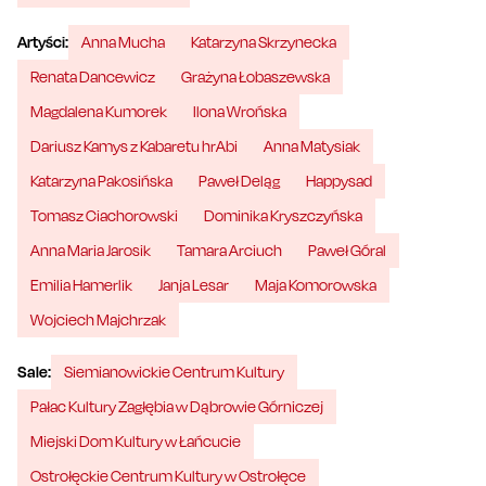
Artyści:
Anna Mucha
Katarzyna Skrzynecka
Renata Dancewicz
Grażyna Łobaszewska
Magdalena Kumorek
Ilona Wrońska
Dariusz Kamys z Kabaretu hrAbi
Anna Matysiak
Katarzyna Pakosińska
Paweł Deląg
Happysad
Tomasz Ciachorowski
Dominika Kryszczyńska
Anna Maria Jarosik
Tamara Arciuch
Paweł Góral
Emilia Hamerlik
Janja Lesar
Maja Komorowska
Wojciech Majchrzak
Sale:
Siemianowickie Centrum Kultury
Pałac Kultury Zagłębia w Dąbrowie Górniczej
Miejski Dom Kultury w Łańcucie
Ostrołęckie Centrum Kultury w Ostrołęce