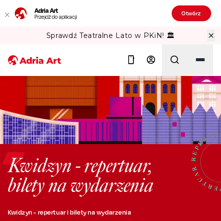
Adria Art
Otwórz
Przejdź do aplikacji
Sprawdź Teatralne Lato w PKiN! 🏛️
Szukaj
Kwidzyn - repertuar,
bilety na wydarzenia
Kwidzyn - repertuar i bilety na wydarzenia