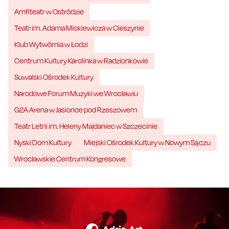
Amfiteatr w Ostródzie
Teatr im. Adama Mickiewicza w Cieszynie
Klub Wytwórnia w Łodzi
Centrum Kultury Karolinka w Radzionkowie
Suwalski Ośrodek Kultury
Narodowe Forum Muzyki we Wrocławiu
G2A Arena w Jasionce pod Rzeszowem
Teatr Letni im. Heleny Majdaniec w Szczecinie
Nyski Dom Kultury
Miejski Ośrodek Kultury w Nowym Sączu
Wrocławskie Centrum Kongresowe