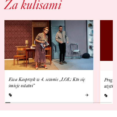
Za kulisami
Ewa Kasprzyk w 4. sezonie „LOL: Kto się
Progra
śmieje ostatni”
użytko