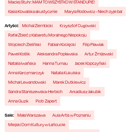
Maciej Stuhr: MAM TO WSZYSTKO W STANDUPIE!
Kasia Kowalska akustycznie
Maryla Rodowicz - Niech żyje bal
Artyści:
Michał Ziembicki
Krzysztof Cugowski
Rafał Zbieć z Kabaretu Moralnego Niepokoju
Wojciech Zieliński
Fabian Kocięcki
Filip Pławiak
Paweł Koślik
Aleksandra Popławska
Artur Żmijewski
Natalia Iwańska
Hanna Turnau
Jacek Kopczyński
Anna Karczmarczyk
Natalia Kukulska
Michał Lewandowski
Marek Dutkiewicz
Sandra Staniszewska-Herbich
Arkadiusz Jakubik
Anna Guzik
Piotr Zapert
Sale:
Mała Warszawa
Aula Artis w Poznaniu
Miejski Dom Kultury w Łańcucie