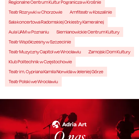
Regionalne Centrum Kultur Pogranicza w Krośnie
Teatr Rozrywki w Chorzowie
Amfiteatr w Koszalinie
Sala koncertowa Radomskiej Orkiestry Kameralnej
Aula UAM w Poznaniu
Siemianowickie Centrum Kultury
Teatr Współczesny w Szczecinie
Teatr Muzyczny Capitol we Wrocławiu
Zamojski Dom Kultury
Klub Politechnik w Częstochowie
Teatr im. Cypriana Kamila Norwida w Jeleniej Górze
Teatr Polski we Wrocławiu
O nas