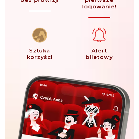
bez prowizji
pierwsze
logowanie!
Sztuka
Alert
korzyści
biletowy