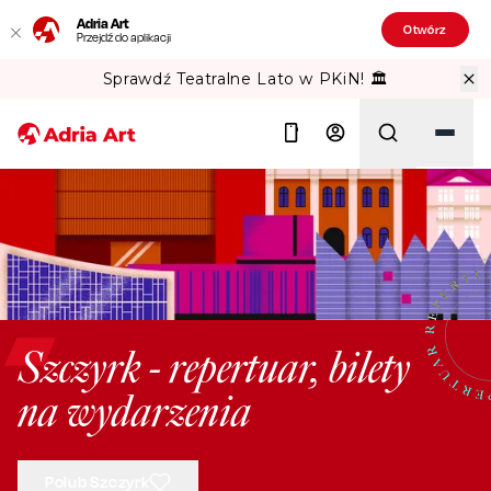
Adria Art
Otwórz
Przejdź do aplikacji
Sprawdź Teatralne Lato w PKiN! 🏛️
Szukaj
Szczyrk - repertuar, bilety
na wydarzenia
Polub Szczyrk