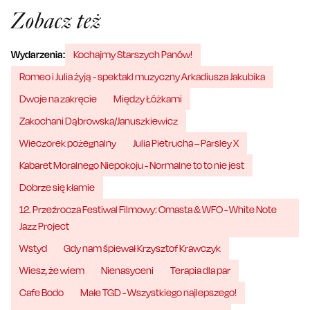
Zobacz też
Wydarzenia:
Kochajmy Starszych Panów!
Romeo i Julia żyją - spektakl muzyczny Arkadiusza Jakubika
Dwoje na zakręcie
Między Łóżkami
Zakochani Dąbrowska/Januszkiewicz
Wieczorek pożegnalny
Julia Pietrucha – Parsley X
Kabaret Moralnego Niepokoju - Normalne to to nie jest
Dobrze się kłamie
12. Przeźrocza Festiwal Filmowy: Omasta & WFO - White Note
Jazz Project
Wstyd
Gdy nam śpiewał Krzysztof Krawczyk
Wiesz, że wiem
Nienasyceni
Terapia dla par
Cafe Bodo
Małe TGD - Wszystkiego najlepszego!