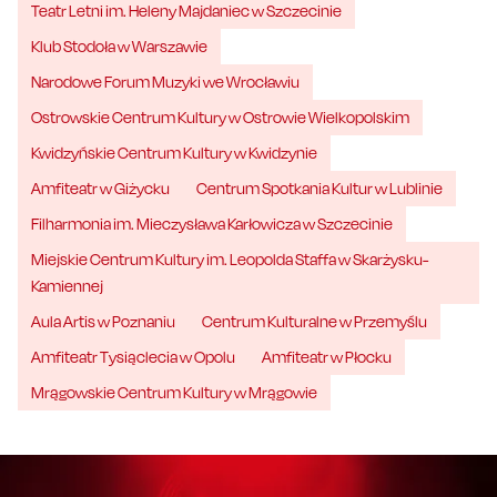
Teatr Letni im. Heleny Majdaniec w Szczecinie
Klub Stodoła w Warszawie
Narodowe Forum Muzyki we Wrocławiu
Ostrowskie Centrum Kultury w Ostrowie Wielkopolskim
Kwidzyńskie Centrum Kultury w Kwidzynie
Amfiteatr w Giżycku
Centrum Spotkania Kultur w Lublinie
Filharmonia im. Mieczysława Karłowicza w Szczecinie
Miejskie Centrum Kultury im. Leopolda Staffa w Skarżysku-
Kamiennej
Aula Artis w Poznaniu
Centrum Kulturalne w Przemyślu
Amfiteatr Tysiąclecia w Opolu
Amfiteatr w Płocku
Mrągowskie Centrum Kultury w Mrągowie