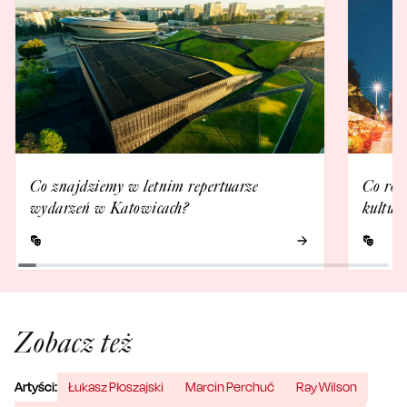
Co znajdziemy w letnim repertuarze
Co rob
wydarzeń w Katowicach?
kultur
Zobacz też
Artyści:
Łukasz Płoszajski
Marcin Perchuć
Ray Wilson