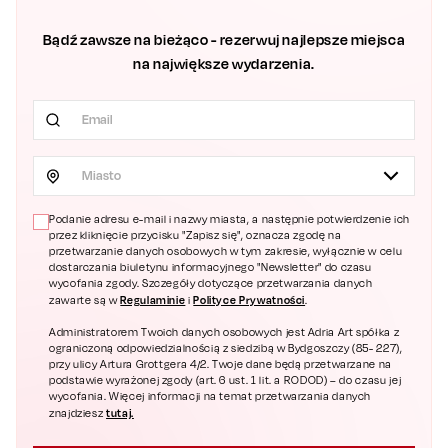
Bądź zawsze na bieżąco - rezerwuj najlepsze miejsca
na największe wydarzenia.
Miasto
Podanie adresu e-mail i nazwy miasta, a następnie potwierdzenie ich
przez kliknięcie przycisku "Zapisz się", oznacza zgodę na
przetwarzanie danych osobowych w tym zakresie, wyłącznie w celu
dostarczania biuletynu informacyjnego "Newsletter" do czasu
wycofania zgody. Szczegóły dotyczące przetwarzania danych
Regulaminie
Polityce Prywatności
zawarte są w
i
.
Administratorem Twoich danych osobowych jest Adria Art spółka z
ograniczoną odpowiedzialnością z siedzibą w Bydgoszczy (85- 227),
przy ulicy Artura Grottgera 4/2. Twoje dane będą przetwarzane na
podstawie wyrażonej zgody (art. 6 ust. 1 lit. a RODOD) – do czasu jej
wycofania. Więcej informacji na temat przetwarzania danych
tutaj.
znajdziesz