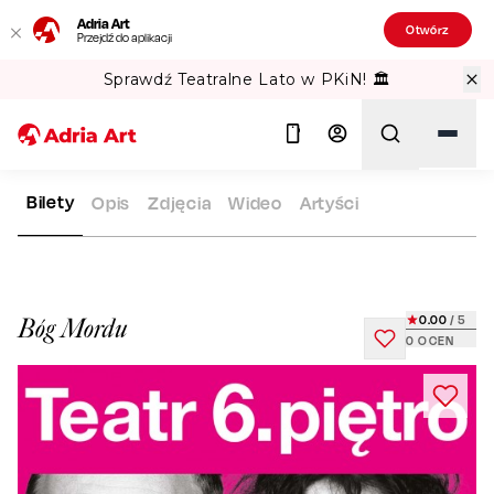
Adria Art
Otwórz
Przejdź do aplikacji
Sprawdź Teatralne Lato w PKiN! 🏛️
Bilety
Opis
Zdjęcia
Wideo
Artyści
ADRIA ART
REPERTUAR
BÓG MORDU
Szukaj
0.00
/ 5
Bóg Mordu
0
OCEN