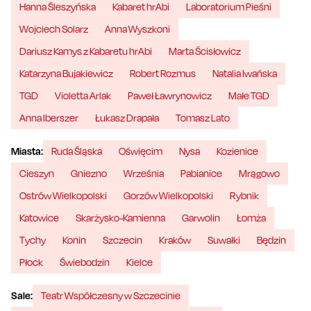
Hanna Śleszyńska
Kabaret hrAbi
Laboratorium Pieśni
Wojciech Solarz
Anna Wyszkoni
Dariusz Kamys z Kabaretu hrAbi
Marta Ścisłowicz
Katarzyna Bujakiewicz
Robert Rozmus
Natalia Iwańska
TGD
Violetta Arlak
Paweł Ławrynowicz
Małe TGD
Anna Iberszer
Łukasz Drapała
Tomasz Lato
Miasta:
Ruda Śląska
Oświęcim
Nysa
Kozienice
Cieszyn
Gniezno
Września
Pabianice
Mrągowo
Ostrów Wielkopolski
Gorzów Wielkopolski
Rybnik
Katowice
Skarżysko-Kamienna
Garwolin
Łomża
Tychy
Konin
Szczecin
Kraków
Suwałki
Będzin
Płock
Świebodzin
Kielce
Sale:
Teatr Współczesny w Szczecinie