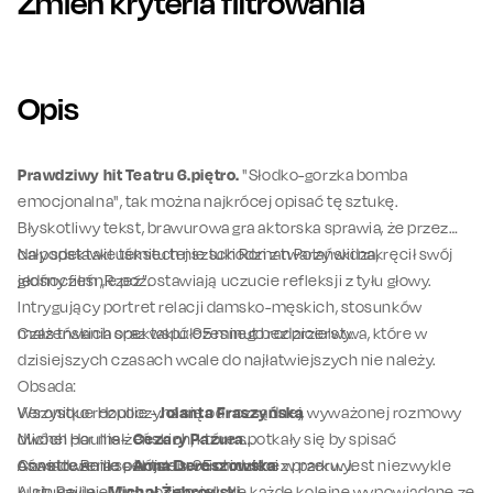
Zmień kryteria filtrowania
Opis
Prawdziwy hit Teatru 6.piętro.
"Słodko-gorzka bomba
emocjonalna", tak można najkrócej opisać tę sztukę.
Błyskotliwy tekst, brawurowa gra aktorska sprawia, że przez
cały spektakl uśmiech nie schodzi z twarzy widza,
Na podstawie tekstu tej sztuki Roman Polański nakręcił swój
jednocześnie pozostawiają uczucie refleksji z tyłu głowy.
głośny film „Rzeź”.
Intrygujący portret relacji damsko-męskich, stosunków
małżeńskich oraz współczesnego rodzicielstwa, które w
Czas trwania spektaklu: 95 minut bez przerwy.
dzisiejszych czasach wcale do najłatwiejszych nie należy.
Obsada:
Wszystko rozpoczyna się od rozsądnej, wyważonej rozmowy
Veronique Houllie -
Jolanta Fraszyńska
dwóch par małżeńskich, które spotkały się by spisać
Michel Houllie -
Cezary Pazura
oświadczenie o bójce swoich dzieci w parku. Jest niezwykle
Annette Reille -
Czas trwania spektaklu: 95 minut bez przerwy.
Anna Dereszowska
kurtuazyjnie i "na poziomie", ale każde kolejne wypowiadane ze
Alain Reille -
Michał Żebrowski