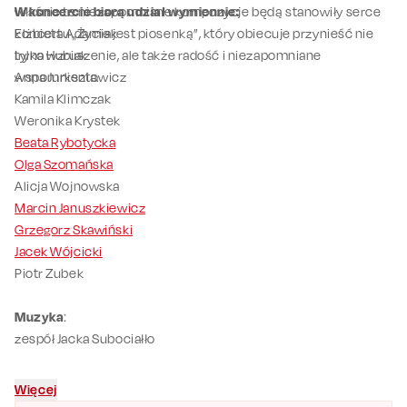
właśnie te niezapomniane kompozycje będą stanowiły serce
W koncercie biorą udział wymiennie:
koncertu „Życie jest piosenką”, który obiecuje przynieść nie
Elżbieta Adamiak
tylko wzruszenie, ale także radość i niezapomniane
Iryna Hubiak
wspomnienia.
Anna Jurksztowicz
Kamila Klimczak
Weronika Krystek
Beata Rybotycka
Olga Szomańska
Alicja Wojnowska
Marcin Januszkiewicz
Grzegorz Skawiński
Jacek Wójcicki
Piotr Zubek
Muzyka
:
zespół Jacka Subociałło
Więcej