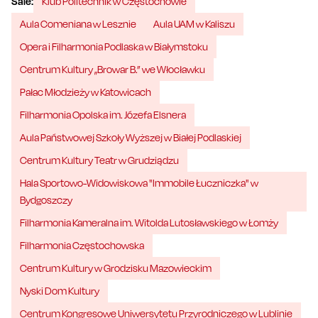
Sale:
Klub Politechnik w Częstochowie
Aula Comeniana w Lesznie
Aula UAM w Kaliszu
Opera i Filharmonia Podlaska w Białymstoku
Centrum Kultury „Browar B.” we Włocławku
Pałac Młodzieży w Katowicach
Filharmonia Opolska im. Józefa Elsnera
Aula Państwowej Szkoły Wyższej w Białej Podlaskiej
Centrum Kultury Teatr w Grudziądzu
Hala Sportowo-Widowiskowa "Immobile Łuczniczka" w
Bydgoszczy
Filharmonia Kameralna im. Witolda Lutosławskiego w Łomży
Filharmonia Częstochowska
Centrum Kultury w Grodzisku Mazowieckim
Nyski Dom Kultury
Centrum Kongresowe Uniwersytetu Przyrodniczego w Lublinie