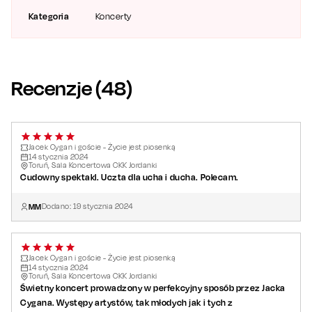
Kategoria
Koncerty
Recenzje (
48
)
Jacek Cygan i goście - Życie jest piosenką
14
stycznia
2024
Toruń, Sala Koncertowa CKK Jordanki
Cudowny spektakl. Uczta dla ucha i ducha. Polecam.
MM
Dodano:
19
stycznia
2024
Jacek Cygan i goście - Życie jest piosenką
14
stycznia
2024
Toruń, Sala Koncertowa CKK Jordanki
Świetny koncert prowadzony w perfekcyjny sposób przez Jacka
Cygana. Występy artystów, tak młodych jak i tych z