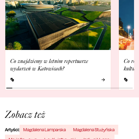
Co znajdziemy w letnim repertuarze
Co rob
wydarzeń w Katowicach?
kultur
Zobacz też
Artyści:
Magdalena Lamparska
Magdalena Stużyńska