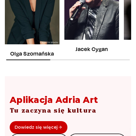
Jacek Cygan
Olga Szomańska
J
Aplikacja Adria Art
Tu zaczyna się kultura
Dowiedz się więcej