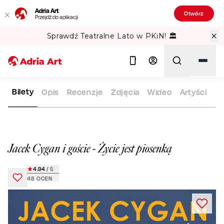
Adria Art
Otwórz
Przejdź do aplikacji
Sprawdź Teatralne Lato w PKiN! 🏛️
Bilety
Opis
Recenzje
Zdjęcia
Wideo
Artyści
ADRIA ART
REPERTUAR
JACEK CYGAN I GOŚCIE - ŻYCIE J
Szukaj
Jacek Cygan i goście - Życie jest piosenką
4.94
/ 5
48
OCEN