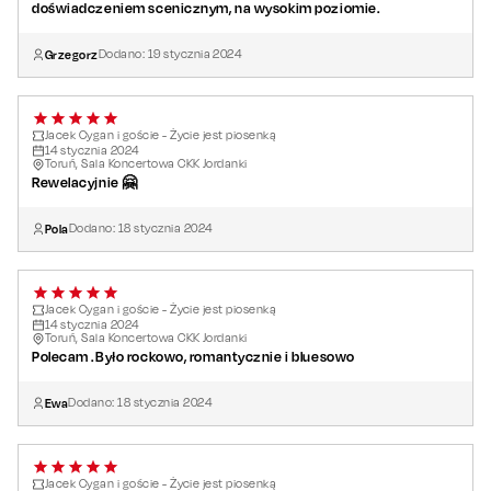
doświadczeniem scenicznym, na wysokim poziomie.
Grzegorz
Dodano:
19
stycznia
2024
Jacek Cygan i goście - Życie jest piosenką
14
stycznia
2024
Toruń, Sala Koncertowa CKK Jordanki
Rewelacyjnie 🤗
Pola
Dodano:
18
stycznia
2024
Jacek Cygan i goście - Życie jest piosenką
14
stycznia
2024
Toruń, Sala Koncertowa CKK Jordanki
Polecam .Było rockowo, romantycznie i bluesowo
Ewa
Dodano:
18
stycznia
2024
Jacek Cygan i goście - Życie jest piosenką