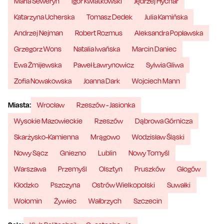
Maria Seweryn
Igor Kwiatkowski
Jędrzej Hycnar
Katarzyna Ucherska
Tomasz Dedek
Julia Kamińska
Andrzej Nejman
Robert Rozmus
Aleksandra Popławska
Grzegorz Wons
Natalia Iwańska
Marcin Daniec
Ewa Żmijewska
Paweł Ławrynowicz
Sylwia Gliwa
Zofia Nowakowska
Joanna Dark
Wojciech Mann
Miasta:
Wrocław
Rzeszów - Jasionka
Wysokie Mazowieckie
Rzeszów
Dąbrowa Górnicza
Skarżysko-Kamienna
Mrągowo
Wodzisław Śląski
Nowy Sącz
Gniezno
Lublin
Nowy Tomyśl
Warszawa
Przemyśl
Olsztyn
Pruszków
Głogów
Kłodzko
Pszczyna
Ostrów Wielkopolski
Suwałki
Wołomin
Żywiec
Wałbrzych
Szczecin