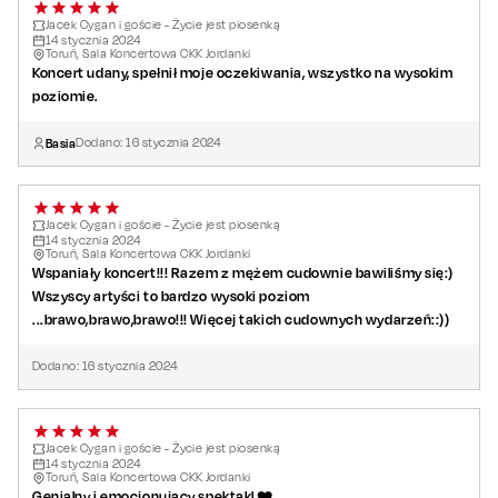
Jacek Cygan i goście - Życie jest piosenką
14
stycznia
2024
Toruń, Sala Koncertowa CKK Jordanki
Koncert udany, spełnił moje oczekiwania, wszystko na wysokim
poziomie.
Basia
Dodano:
16
stycznia
2024
Jacek Cygan i goście - Życie jest piosenką
14
stycznia
2024
Toruń, Sala Koncertowa CKK Jordanki
Wspaniały koncert!!! Razem z mężem cudownie bawiliśmy się:)
Wszyscy artyści to bardzo wysoki poziom
...brawo,brawo,brawo!!! Więcej takich cudownych wydarzeń::))
Dodano:
16
stycznia
2024
Jacek Cygan i goście - Życie jest piosenką
14
stycznia
2024
Toruń, Sala Koncertowa CKK Jordanki
Genialny i emocjonujący spektakl ❤️