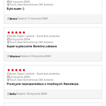
14
stycznia
2024
Toruń, Sala Koncertowa CKK Jordanki
Było super :)
Beata
Dodano:
17
stycznia
2024
Jacek Cygan i goście - Życie jest piosenką
14
stycznia
2024
Toruń, Sala Koncertowa CKK Jordanki
Super wydarzenie Świetna zabawa
Wiesław
Dodano:
16
stycznia
2024
Jacek Cygan i goście - Życie jest piosenką
14
stycznia
2024
Toruń, Sala Koncertowa CKK Jordanki
Przeżycie najwspanialsze z możliwych. Rewelacja.
BoRa
Dodano:
16
stycznia
2024