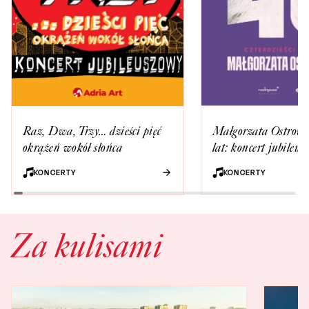
Małgorzata Ostrows
Raz, Dwa, Trzy… dzieści pięć
lat: koncert jubileu
okrążeń wokół słońca
KONCERTY
KONCERTY
Za kulisami