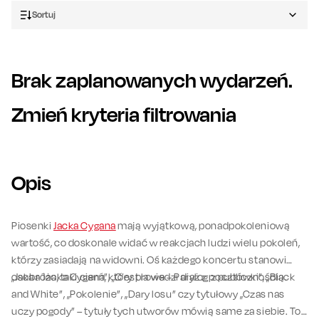
Sortuj
Brak zaplanowanych wydarzeń.
Zmień kryteria filtrowania
Opis
Piosenki
Jacka Cygana
mają wyjątkową, ponadpokoleniową
wartość, co doskonale widać w reakcjach ludzi wielu pokoleń,
którzy zasiadają na widowni. Oś każdego koncertu stanowi
osoba Jacka Cygana, który prowadzi dialog z publicznością.
„Jaka róża, taki cierń”, „C’est la vie – Paryż z pocztówki”, „Black
and White”, „Pokolenie”, „Dary losu” czy tytułowy „Czas nas
uczy pogody” – tytuły tych utworów mówią same za siebie. To