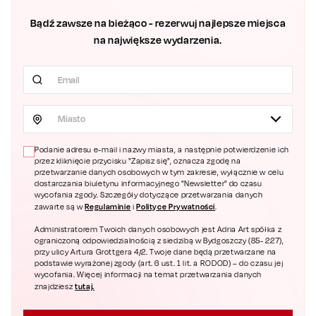
Bądź zawsze na bieżąco - rezerwuj najlepsze miejsca
na największe wydarzenia.
Miasto
Podanie adresu e-mail i nazwy miasta, a następnie potwierdzenie ich
przez kliknięcie przycisku "Zapisz się", oznacza zgodę na
przetwarzanie danych osobowych w tym zakresie, wyłącznie w celu
dostarczania biuletynu informacyjnego "Newsletter" do czasu
wycofania zgody. Szczegóły dotyczące przetwarzania danych
Regulaminie
Polityce Prywatności
zawarte są w
i
.
Administratorem Twoich danych osobowych jest Adria Art spółka z
ograniczoną odpowiedzialnością z siedzibą w Bydgoszczy (85- 227),
przy ulicy Artura Grottgera 4/2. Twoje dane będą przetwarzane na
podstawie wyrażonej zgody (art. 6 ust. 1 lit. a RODOD) – do czasu jej
wycofania. Więcej informacji na temat przetwarzania danych
tutaj.
znajdziesz