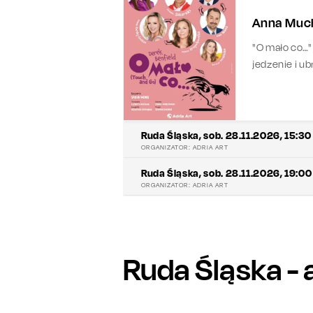
Anna Much
"O mało co…"
jedzenie i u
Ruda Śląska
,
sob. 28.11.2026, 15:30
ORGANIZATOR:
ADRIA ART
Ruda Śląska
,
sob. 28.11.2026, 19:00
ORGANIZATOR:
ADRIA ART
Ruda Śląska
- 