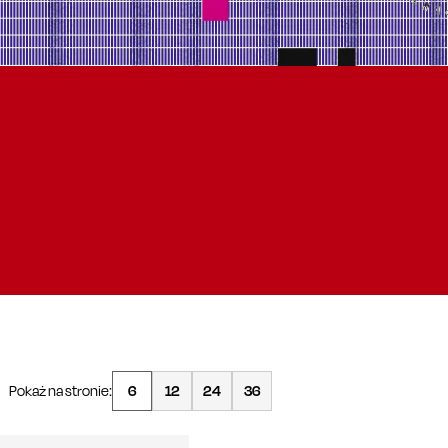
Pokaż na stronie:
6
12
24
36