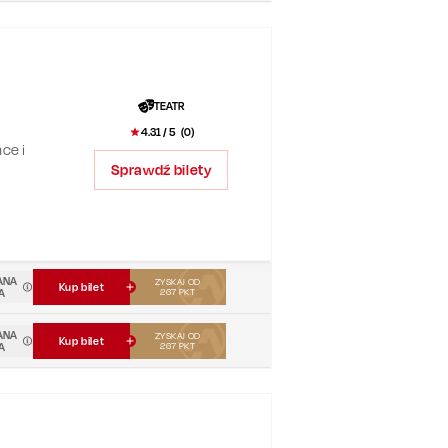
TEATR
4.31
/ 5 (
0
)
ce i
Sprawdź bilety
,
”.
ANA
ZYSKAJ OD
Kup bilet
A
267
PKT
ANA
ZYSKAJ OD
Kup bilet
A
267
PKT