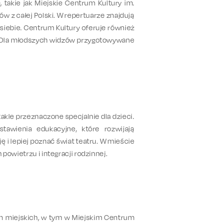
, takie jak Miejskie Centrum Kultury im.
ów z całej Polski. W repertuarze znajdują
 siebie. Centrum Kultury oferuje również
h. Dla młodszych widzów przygotowywane
akle przeznaczone specjalnie dla dzieci.
stawienia edukacyjne, które rozwijają
 i lepiej poznać świat teatru. W mieście
owietrzu i integracji rodzinnej.
ch miejskich, w tym w Miejskim Centrum