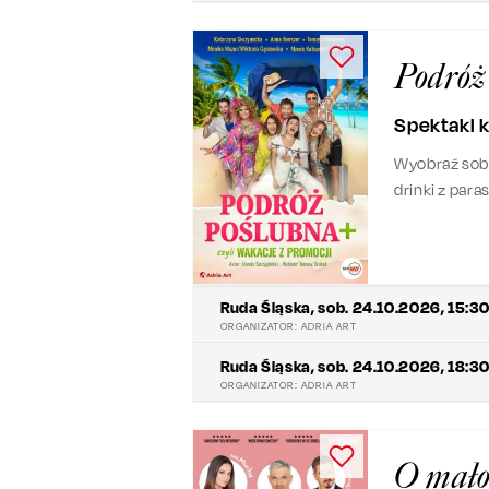
Podróż 
Spektakl
Wyobraź sobi
drinki z para
recepcjonist
dobry humor 
Ruda Śląska
,
sob. 24.10.2026, 15:3
ORGANIZATOR:
ADRIA ART
Ruda Śląska
,
sob. 24.10.2026, 18:3
ORGANIZATOR:
ADRIA ART
O mało