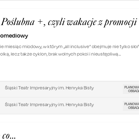
Poślubna +, czyli wakacje z promocji
 komediowy
e miesiąc miodowy, w którym „all inclusive” obejmuje nie tylko słoń
solką, lecz także cyklon, brak wolnych pokoi i nieustępliwą
kę, która uważa się za atrakcję numer jeden kurortu. Spakuj walizkę
i przekonaj się, dokąd naprawdę zaprowadzi Cię „Podróż Poślubna +
0
PLANOW
Śląski Teatr Impresaryjny im. Henryka Bisty
OBSAD
0
PLANOW
Śląski Teatr Impresaryjny im. Henryka Bisty
OBSAD
 co…