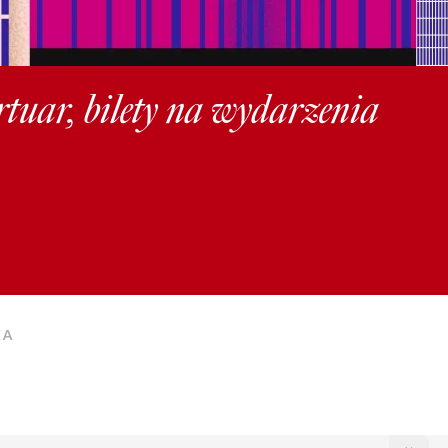
rtuar, bilety na wydarzenia
KA