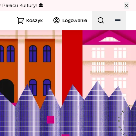
🏛️
Koszyk
Logowanie