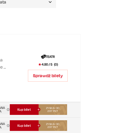
TEATR
na
4.90
/ 5 (
0
)
re w
!
Sprawdź bilety
yli
ANA
ZYSKAJ OD
Kup bilet
A
297
PKT
ANA
ZYSKAJ OD
Kup bilet
A
297
PKT