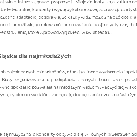
ej wiele interesujących propozycji. Miejskie instytucje kulturalne
ktakle teatralne, koncerty i występy kabaretowe, zapraszając artyst
ółczesne adaptacje, co sprawia, że każdy widz może znaleźć coś dla
wórcami, umożliwiając mieszkańcom rozwijanie pasji artystycznyc
zedstawienia, które wprowadzają dzieci w świat teatru.
 Śląska dla najmłodszych
ich najmłodszych mieszkańców, oferując liczne wydarzenia i spekt
ka Bisty organizowane są adaptacje znanych baśni oraz przed
tywne spektakle pozwalają najmłodszym widzom włączyć się w akcję
występy plenerowe, które zachęcają do spędzania czasu na świeżym p
fertę muzyczną, a koncerty odbywają się w różnych przestrzenia