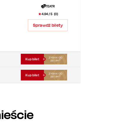
TEATR
4.94
/ 5 (
0
)
Sprawdź bilety
ZYSKAJ OD
Kup bilet
297
PKT
ZYSKAJ OD
Kup bilet
297
PKT
ieście