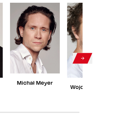
Michał Meyer
Wojciech Solarz
Ma