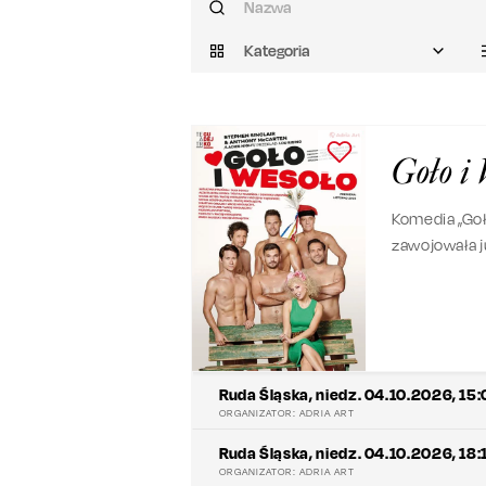
Kategoria
Goło i
Komedia „Goł
zawojowała j
Auckland w N
Spektakl wypr
upiór w mohe
Ruda Śląska
,
niedz. 04.10.2026, 15
ORGANIZATOR:
ADRIA ART
Ruda Śląska
,
niedz. 04.10.2026, 18:
ORGANIZATOR:
ADRIA ART