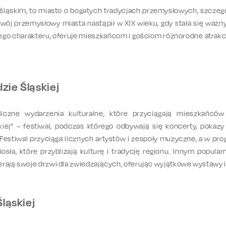
śląskim, to miasto o bogatych tradycjach przemysłowych, szczegó
ozwój przemysłowy miasta nastąpił w XIX wieku, gdy stała się wa
go charakteru, oferuje mieszkańcom i gościom różnorodne atrakcje
zie Śląskiej
iczne wydarzenia kulturalne, które przyciągają mieszkańcó
iej” – festiwal, podczas którego odbywają się koncerty, pokazy
 Festiwal przyciąga licznych artystów i zespoły muzyczne, a w p
iosła, które przybliżają kulturę i tradycję regionu. Innym popu
rają swoje drzwi dla zwiedzających, oferując wyjątkowe wystawy i
Śląskiej