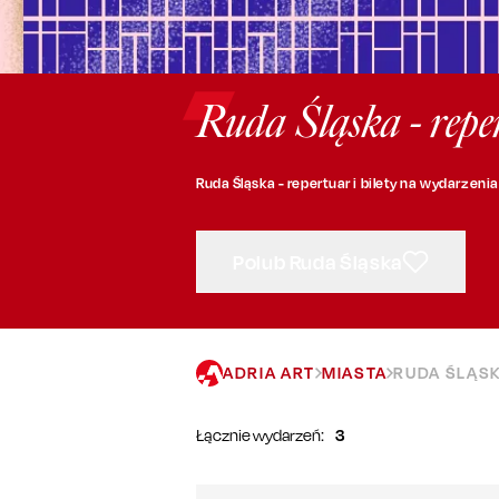
Ruda Śląska - repe
Ruda Śląska - repertuar i bilety na wydarzenia
Polub Ruda Śląska
ADRIA ART
MIASTA
RUDA ŚLĄS
Łącznie wydarzeń:
3